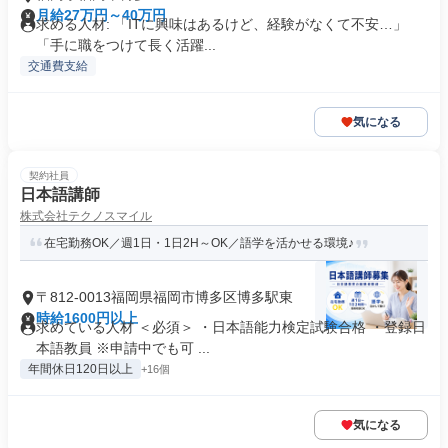
月給27万円～40万円
求める人材: 「ITに興味はあるけど、経験がなくて不安…」
「手に職をつけて長く活躍...
交通費支給
気になる
契約社員
日本語講師
株式会社テクノスマイル
在宅勤務OK／週1日・1日2H～OK／語学を活かせる環境♪
〒812-0013福岡県福岡市博多区博多駅東
時給1600円以上
求めている人材 ＜必須＞ ・日本語能力検定試験合格 ・登録日
本語教員 ※申請中でも可 ...
年間休日120日以上
+16個
気になる