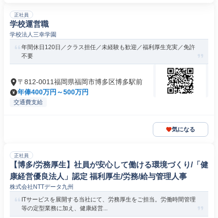
正社員
学校運営職
学校法人三幸学園
年間休日120日／クラス担任／未経験も歓迎／福利厚生充実／免許
不要
〒812-0011福岡県福岡市博多区博多駅前
年俸400万円～500万円
交通費支給
気になる
正社員
【博多/労務厚生】社員が安心して働ける環境づくり/「健
康経営優良法人」認定 福利厚生/労務/給与管理人事
株式会社NTTデータ九州
ITサービスを展開する当社にて、労務厚生をご担当。労働時間管理
等の定型業務に加え、健康経営...