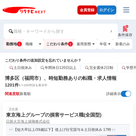
会員登録
ログイン
職種・キーワードから探す
条件保存
勤務地
職種
こだわり条件
雇用形態
年収
新着のみ
1
1
こだわり条件の追加設定を忘れていませんか？
土日祝休み
年間休日120日以上
完全週休2日制
学歴
博多区（福岡市）、時短勤務ありの転職・求人情報
1201
件
1
〜
100
件目を表示中
関連度順
新着順
詳細表示
正社員
東京海上グループの損害サービス職(全国型)
日新火災海上保険株式会社
【短大卒以上/39歳以下】借上げ社宅貸与＆土日祝休み 17時