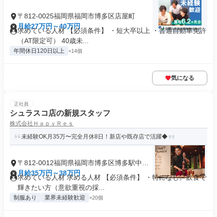
〒812-0025福岡県福岡市博多区店屋町
月給27万円～40万円
求めている人材 【必須条件】 ・短大卒以上 ・普通自動車免許
（AT限定可） 40歳未...
年間休日120日以上
+14個
気になる
正社員
シュラスコ店の新規スタッフ
株式会社ＨａｐｙＲｅｓ
未経験OK月35万〜完全月休8日！新店や既存店で活躍◆
〒812-0012福岡県福岡市博多区博多駅中央
街
月給35万円～38万円
求めている人材 求める人材 【必須条件】 ・特になし。飲食で
輝きたい方（意欲重視の採...
制服あり
業界未経験歓迎
+20個