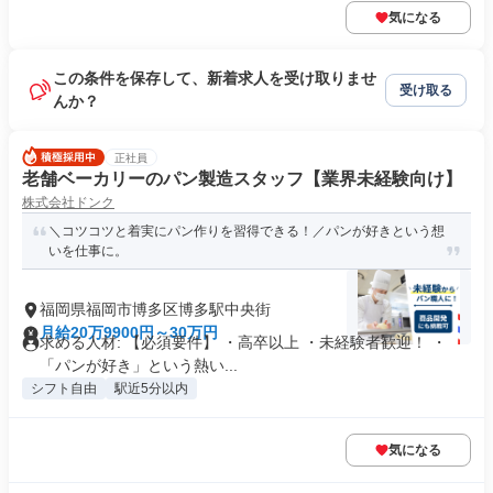
気になる
この条件を保存して、新着求人を受け取りませ
受け取る
んか？
正社員
老舗ベーカリーのパン製造スタッフ【業界未経験向け】
株式会社ドンク
＼コツコツと着実にパン作りを習得できる！／パンが好きという想
いを仕事に。
福岡県福岡市博多区博多駅中央街
月給20万9900円～30万円
求める人材: 【必須要件】 ・高卒以上 ・未経験者歓迎！ ・
「パンが好き」という熱い...
シフト自由
駅近5分以内
気になる