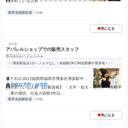
求めている人材 ✧-✧-✧-✧-✧-✧-✧-✧-✧-✧-✧-✧-✧-✧-✧-✧-✧
...
業界未経験歓迎
+25個
気になる
正社員
アパレルショップでの販売スタッフ
株式会社ピーアンドエム
博多駅徒歩1分！ノルマなし！未経験OK◎時短勤務や育休有！
〒812-0012福岡県福岡市博多区博多駅中央
街
月給22万円～26万円
求めている人材 【応募資格】 ・大卒・短大・専門卒 ※高校卒
業の場合、社会人経験3年以...
業界未経験歓迎
+30個
気になる