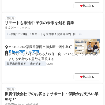
気になる
正社員
リモートも推進中 子供の未来を創る 営業
株式会社アフェクス
午後13:30出社！リモートも推進中！完全週休2日制！
〒810-0802福岡県福岡市博多区中洲中島町
月給30万円～40万円
求めている人材 ✅求める人物像・向いている人 ＊知識や経験
よりも気持ちや意欲を重視する...
業界未経験歓迎
歩合給あり
+29個
気になる
正社員
損害保険会社でのお客さまサポート・保険金お支払い業
務など
損害保険ジャパン株式会社