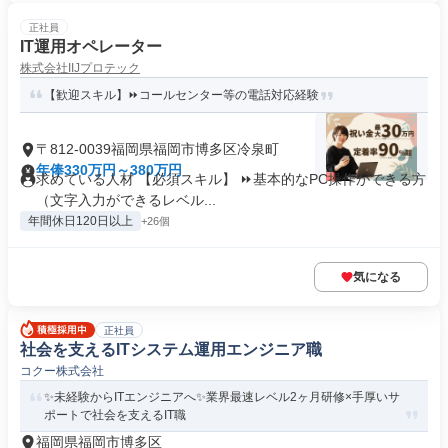
正社員
IT運用オペレーター
株式会社IIJプロテック
【歓迎スキル】⏩コールセンター等の電話対応経験
〒812-0039福岡県福岡市博多区冷泉町
年俸330万円～380万円
求めている人材 【必須スキル】 ⏩基本的なPC操作ができる方
（文字入力ができるレベル...
年間休日120日以上
+26個
気になる
正社員
社会を支えるITシステム運用エンジニア職
コクー株式会社
✨未経験からITエンジニアへ✨業界最速レベル2ヶ月研修×手厚いサ
ポートで社会を支えるIT職
福岡県福岡市博多区