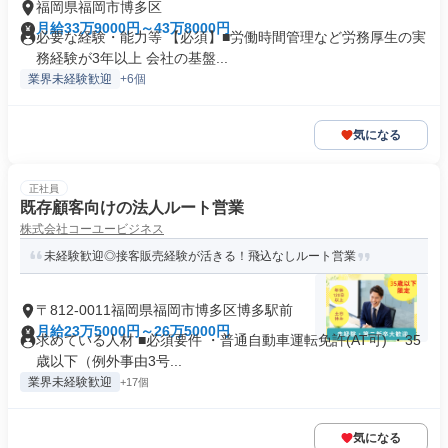
福岡県福岡市博多区
月給33万9000円～43万8000円
必要な経験・能力等 【必須】■労働時間管理など労務厚生の実
務経験が3年以上 会社の基盤...
業界未経験歓迎
+6個
気になる
正社員
既存顧客向けの法人ルート営業
株式会社コーユービジネス
未経験歓迎◎接客販売経験が活きる！飛込なしルート営業
〒812-0011福岡県福岡市博多区博多駅前
月給23万5000円～26万5000円
求めている人材 ■必須要件 ・普通自動車運転免許(AT可) ・35
歳以下（例外事由3号...
業界未経験歓迎
+17個
気になる