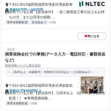
〒812-0013福岡県福岡市博多区博多駅東
月給50万円～100万円
求めている人材 【必須条件】 ・第二種電気工事士以上をお持
ちの方、または同等の経験 ...
業界未経験歓迎
歩合給あり
+41個
気になる
正社員
損害保険会社での事務(データ入力・電話対応・書類発送
など)
損害保険ジャパン株式会社
［高卒以上・未経験可］年間休日120日以上！土日祝休み◎
〒812-0011福岡県福岡市博多区博多駅前
月給21万9490円以上
求めている人材 【必須条件】 ◎高卒以上 《以下のような方を
歓迎！》 ★事務業務経験...
業界未経験歓迎
+20個