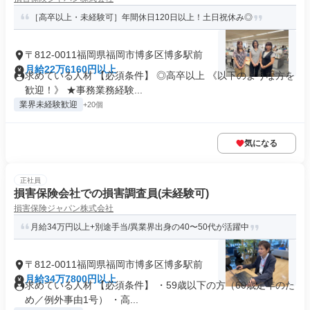
［高卒以上・未経験可］年間休日120日以上！土日祝休み◎
〒812-0011福岡県福岡市博多区博多駅前
月給22万6160円以上
求めている人材 【必須条件】 ◎高卒以上 《以下のような方を
歓迎！》 ★事務業務経験...
業界未経験歓迎
+20個
気になる
正社員
損害保険会社での損害調査員(未経験可)
損害保険ジャパン株式会社
月給34万円以上+別途手当/異業界出身の40〜50代が活躍中
〒812-0011福岡県福岡市博多区博多駅前
月給34万7800円以上
求めている人材 【必須条件】 ・59歳以下の方（60歳定年のた
め／例外事由1号） ・高...