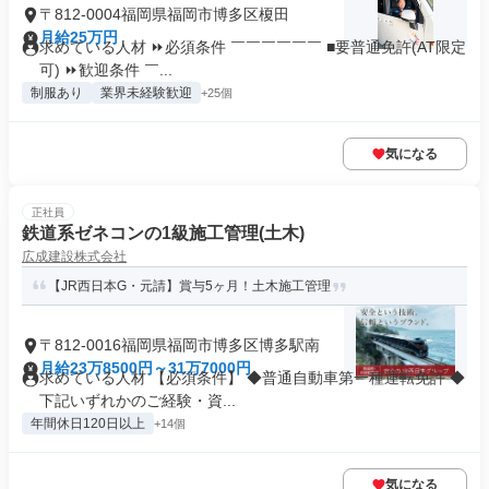
〒812-0004福岡県福岡市博多区榎田
月給25万円
求めている人材 ⏩必須条件 ￣￣￣￣￣￣ ■要普通免許(AT限定
可) ⏩歓迎条件 ￣...
制服あり
業界未経験歓迎
+25個
気になる
正社員
鉄道系ゼネコンの1級施工管理(土木)
広成建設株式会社
【JR西日本G・元請】賞与5ヶ月！土木施工管理
〒812-0016福岡県福岡市博多区博多駅南
月給23万8500円～31万7000円
求めている人材 【必須条件】 ◆普通自動車第一種運転免許 ◆
下記いずれかのご経験・資...
年間休日120日以上
+14個
気になる