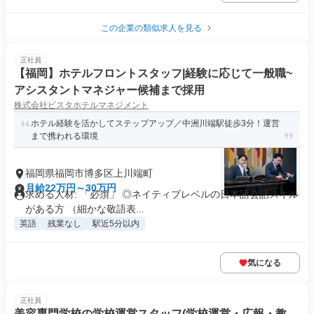
この企業の類似求人を見る
正社員
【福岡】ホテルフロントスタッフ|経験に応じて一般職~
アシスタントマネジャー候補まで採用
株式会社ビスタホテルマネジメント
ホテル経験を活かしてステップアップ／中洲川端駅徒歩3分！運営
まで携われる環境
福岡県福岡市博多区上川端町
月給22万円～30万円
求める人材: 「必須」 ◎ネイティブレベルの日本語会話スキル
がある方 （細かな敬語表...
英語
残業なし
駅近5分以内
気になる
正社員
美容専門学校の学校運営スタッフ(学校運営・広報・教