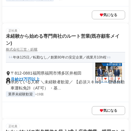
気になる
正社員
未経験から始める専門商社のルート営業(既存顧客メイ
ン)
株式会社三笠・鋲螺
年休125日／転勤なし／創業80年の安定企業／残業月10h程
〒812-0881福岡県福岡市博多区井相田
月給23万円以上
求めている人材 ＼未経験者歓迎／ 【必須スキル】 ・普通自動
車運転免許（AT可） ・基...
業界未経験歓迎
+19個
気になる
正社員