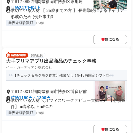
〒812-0892福岡県福岡市博多区東那珂
月給24万円以上
求めている人材 【 35歳までの方 】 長期勤続によるキャリア
形成のため (例外事由3...
業界未経験歓迎
+23個
気になる
契約社員
大手フリマアプリ出品商品のチェック事務
イー・ガーディアン株式会社
【チェック＆モクモク作業】残業なし！9-18時固定シフト◎
〒812-0011福岡県福岡市博多区博多駅前
時給1150円～1300円
求めている人材 ＼オフィスワークデビュー大歓迎／ 【必須条
件】 ■高卒以上 ■PCの...
業界未経験歓迎
+29個
気になる