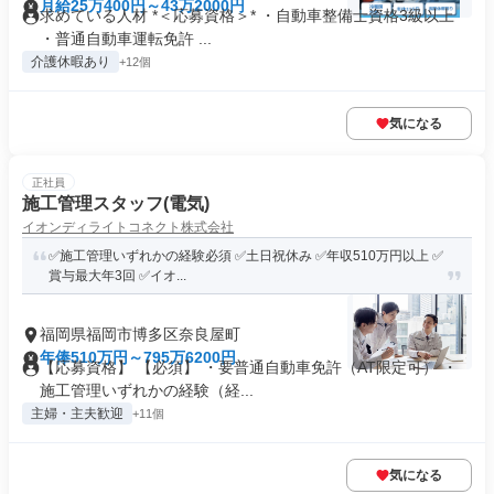
月給25万400円～43万2000円
求めている人材 *＜応募資格＞* ・自動車整備士資格3級以上
・普通自動車運転免許 ...
介護休暇あり
+12個
気になる
正社員
施工管理スタッフ(電気)
イオンディライトコネクト株式会社
✅施工管理いずれかの経験必須 ✅土日祝休み ✅年収510万円以上 ✅
賞与最大年3回 ✅イオ...
福岡県福岡市博多区奈良屋町
年俸510万円～795万6200円
【応募資格】 【必須】 ・要普通自動車免許（AT限定可） ・
施工管理いずれかの経験（経...
主婦・主夫歓迎
+11個
気になる