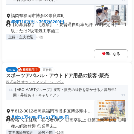
福岡県福岡市博多区奈良屋町
年俸710万円～795万6200円
【応募資格】 【必須】 ・要普通自動車免許（AT限定可） ・1
級または2級電気工事施工...
主婦・主夫歓迎
+8個
気になる
NEW
正社員
スポーツアパレル・アウトドア用品の接客･販売
株式会社 オッシュマンズ・ジャパン
【ABC-MARTグループ】接客・販売の経験を活かせる／賞与年2
回・昇給あり・キャリアアッ...
〒812-0012福岡県福岡市博多区博多駅中央
街
月給21万4000円～21万6000円
資格 ＼未経験・初心者OK／ ◎高卒以上 ◎第二新卒歓迎 ◎職
種未経験歓迎 ◎業界未...
業界未経験歓迎
経験不問
+12個