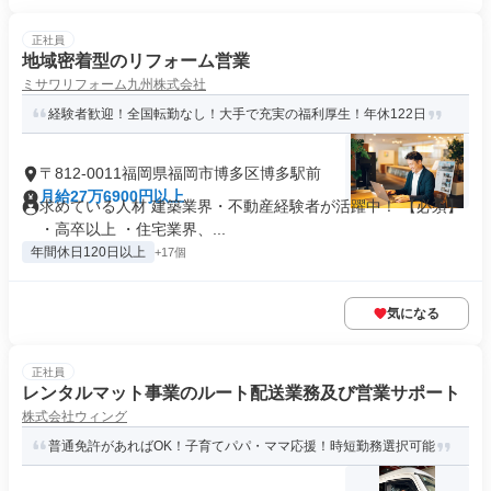
正社員
地域密着型のリフォーム営業
ミサワリフォーム九州株式会社
経験者歓迎！全国転勤なし！大手で充実の福利厚生！年休122日
〒812-0011福岡県福岡市博多区博多駅前
月給27万6900円以上
求めている人材 建築業界・不動産経験者が活躍中！ 【必須】
・高卒以上 ・住宅業界、...
年間休日120日以上
+17個
気になる
正社員
レンタルマット事業のルート配送業務及び営業サポート
株式会社ウィング
普通免許があればOK！子育てパパ・ママ応援！時短勤務選択可能