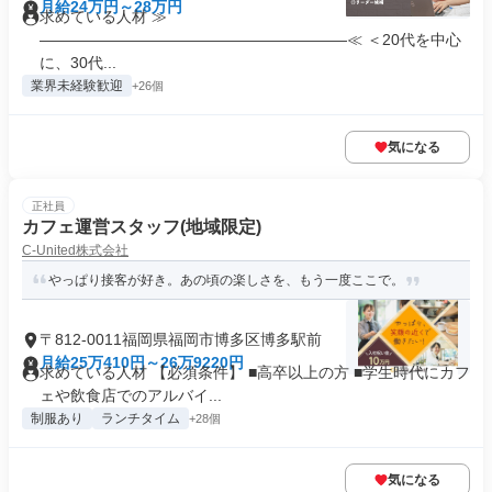
月給24万円～28万円
求めている人材 ≫
————————————————————≪ ＜20代を中心
に、30代...
業界未経験歓迎
+26個
気になる
正社員
カフェ運営スタッフ(地域限定)
C-United株式会社
やっぱり接客が好き。あの頃の楽しさを、もう一度ここで。
〒812-0011福岡県福岡市博多区博多駅前
月給25万410円～26万9220円
求めている人材 【必須条件】 ■高卒以上の方 ■学生時代にカフ
ェや飲食店でのアルバイ...
制服あり
ランチタイム
+28個
気になる