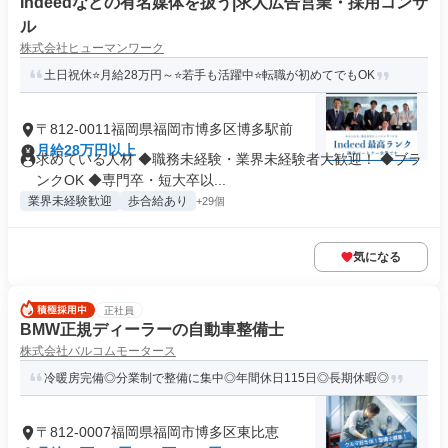
Indeedなどの有名媒体を扱う|求人広告営業・採用コンサ
ル
株式会社ヒューマンワーク
土日祝休⭐月給28万円～⭐若手も活躍中⭐転職が初めてでもOK
〒812-0011福岡県福岡市博多区博多駅前
月給28万円以上
求めている人材 ◆職務未経験・業界未経験者大歓迎！ ◆ブラ
ンクOK ◆専門卒・短大卒以...
業界未経験歓迎
歩合給あり
+29個
気になる
正社員
BMW正規ディーラーの自動車整備士
株式会社バルコムモータース
冷暖房完備◎分業制で整備に集中◎年間休日115日◎長期休暇◎
〒812-0007福岡県福岡市博多区東比恵