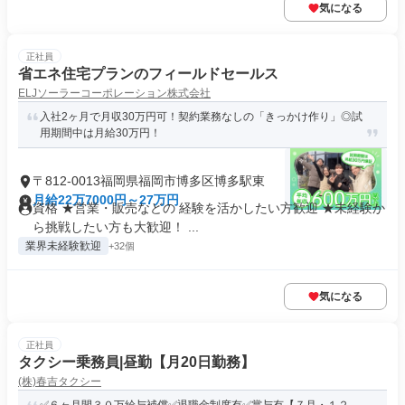
気になる
正社員
省エネ住宅プランのフィールドセールス
ELJソーラーコーポレーション株式会社
入社2ヶ月で月収30万円可！契約業務なしの「きっかけ作り」◎試
用期間中は月給30万円！
〒812-0013福岡県福岡市博多区博多駅東
月給22万7000円～27万円
資格 ★営業・販売などの 経験を活かしたい方歓迎 ★未経験か
ら挑戦したい方も大歓迎！ ...
業界未経験歓迎
+32個
気になる
正社員
タクシー乗務員|昼勤【月20日勤務】
(株)春吉タクシー