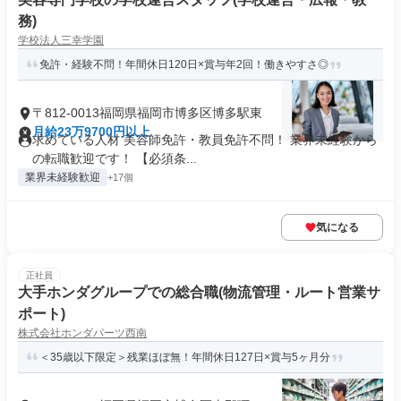
務)
学校法人三幸学園
免許・経験不問！年間休日120日×賞与年2回！働きやすさ◎
〒812-0013福岡県福岡市博多区博多駅東
月給23万9700円以上
求めている人材 美容師免許・教員免許不問！ 業界未経験から
の転職歓迎です！ 【必須条...
業界未経験歓迎
+17個
気になる
正社員
大手ホンダグループでの総合職(物流管理・ルート営業サ
ポート)
株式会社ホンダパーツ西南
＜35歳以下限定＞残業ほぼ無！年間休日127日×賞与5ヶ月分