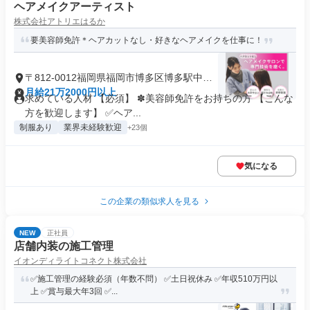
ヘアメイクアーティスト
株式会社アトリエはるか
要美容師免許＊ヘアカットなし・好きなヘアメイクを仕事に！
〒812-0012福岡県福岡市博多区博多駅中央
街
月給21万2000円以上
求めている人材 【必須】 ✽美容師免許をお持ちの方 【こんな
方を歓迎します】 ✅ヘア...
制服あり
業界未経験歓迎
+23個
気になる
この企業の類似求人を見る
NEW
正社員
店舗内装の施工管理
イオンディライトコネクト株式会社
✅施工管理の経験必須（年数不問） ✅土日祝休み ✅年収510万円以
上 ✅賞与最大年3回 ✅...