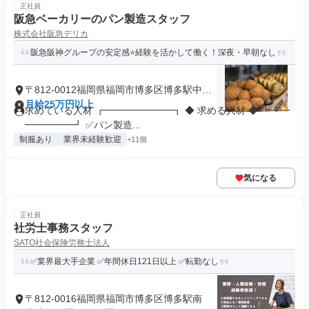
正社員
阪急ベーカリーのパン製造スタッフ
株式会社阪急デリカ
阪急阪神グループの安定感⭐経験を活かして働く！深夜・早朝なし
〒812-0012福岡県福岡市博多区博多駅中央
街
月給25万円以上
求めている人材 ┏━━━━━━━┓ ◆ 求める人材 ◆ ┗━━
━━━━━┛ ✅パン製造...
制服あり
業界未経験歓迎
+11個
気になる
正社員
社労士事務スタッフ
SATO社会保険労務士法人
✅業界最大手企業 ✅年間休日121日以上 ✅転勤なし
〒812-0016福岡県福岡市博多区博多駅南