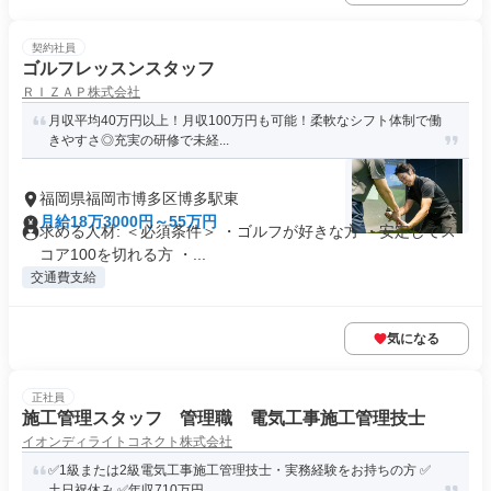
契約社員
ゴルフレッスンスタッフ
ＲＩＺＡＰ株式会社
月収平均40万円以上！月収100万円も可能！柔軟なシフト体制で働
きやすさ◎充実の研修で未経...
福岡県福岡市博多区博多駅東
月給18万3000円～55万円
求める人材: ＜必須条件＞ ・ゴルフが好きな方 ・安定してス
コア100を切れる方 ・...
交通費支給
気になる
正社員
施工管理スタッフ 管理職 電気工事施工管理技士
イオンディライトコネクト株式会社
✅1級または2級電気工事施工管理技士・実務経験をお持ちの方 ✅
土日祝休み ✅年収710万円...