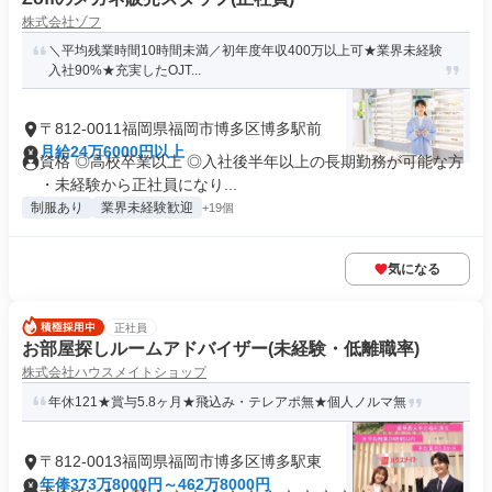
株式会社ゾフ
＼平均残業時間10時間未満／初年度年収400万以上可★業界未経験
入社90%★充実したOJT...
〒812-0011福岡県福岡市博多区博多駅前
月給24万6000円以上
資格 ◎高校卒業以上 ◎入社後半年以上の長期勤務が可能な方
・未経験から正社員になり...
制服あり
業界未経験歓迎
+19個
気になる
正社員
お部屋探しルームアドバイザー(未経験・低離職率)
株式会社ハウスメイトショップ
年休121★賞与5.8ヶ月★飛込み・テレアポ無★個人ノルマ無
〒812-0013福岡県福岡市博多区博多駅東
年俸373万8000円～462万8000円