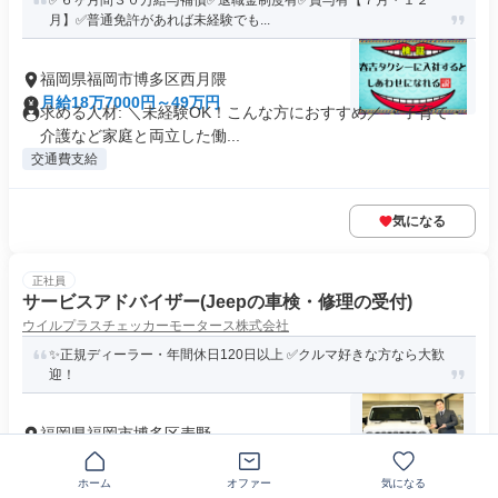
✅６ヶ月間３０万給与補償✅退職金制度有✅賞与有【７月・１２
月】✅普通免許があれば未経験でも...
福岡県福岡市博多区西月隈
月給18万7000円～49万円
求める人材: ＼未経験OK！こんな方におすすめ／ ・子育て・
介護など家庭と両立した働...
交通費支給
気になる
正社員
サービスアドバイザー(Jeepの車検・修理の受付)
ウイルプラスチェッカーモータース株式会社
✨正規ディーラー・年間休日120日以上 ✅クルマ好きな方なら大歓
迎！
福岡県福岡市博多区麦野
月給19万4500円～40万8000円
求める人材: 自動車業界が未経験の方も大歓迎です！～学歴不
ホーム
オファー
気になる
問・経歴不問～ 【必須条...