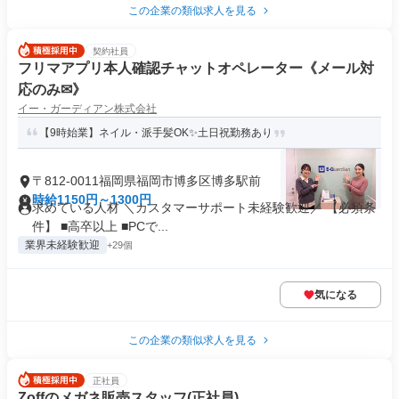
この企業の類似求人を見る
契約社員
フリマアプリ本人確認チャットオペレーター《メール対
応のみ✉》
イー・ガーディアン株式会社
【9時始業】ネイル・派手髪OK✨土日祝勤務あり
〒812-0011福岡県福岡市博多区博多駅前
時給1150円～1300円
求めている人材 ＼カスタマーサポート未経験歓迎／ 【必須条
件】 ■高卒以上 ■PCで...
業界未経験歓迎
+29個
気になる
この企業の類似求人を見る
正社員
Zoffのメガネ販売スタッフ(正社員)