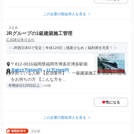
この企業の類似求人を見る
正社員
JRグループの1級建築施工管理
広成建設株式会社
JR西日本Gで安定｜年休124日｜残業少なめ｜福利厚生充実！
〒812-0016福岡県福岡市博多区博多駅南
月給23万8500円～31万7000円
求めている人材 【必須要件】 ・一級建築施工管理技士の資格
をお持ちの方 【こんな方を...
年間休日120日以上
+14個
気になる
この企業の類似求人を見る
正社員