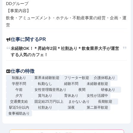
DDグループ

【事業内容】

飲食・アミューズメント・ホテル・不動産事業の経営・企画・運
営
仕事に関するPR
未経験OK！＊昇給年2回＊社割あり＊飲食業界大手が運営
する人気のカフェ！
仕事の特徴
制服あり
業界未経験歓迎
フリーター歓迎
介護休暇あり
学歴不問
転勤なし
経験不問
未経験者歓迎
午前
女性管理職登用あり
夜間
研修あり
夕方
賞与あり
育休あり
女性が活躍中
交通費支給
固定給25万円以上
まかないあり
長期歓迎
駅近5分以内
社割あり
深夜
第二新卒歓迎
食事補助あり