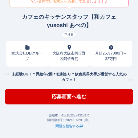
いま見ている求人へ応募してみましょう！
カフェのキッチンスタッフ【和カフェ
yusoshi あべの】
正社員
株式会社DDグルー
大阪府大阪市阿倍野
月給25万7000円～
プ
区阿倍野筋
32万円
未経験OK！＊昇給年2回＊社割あり＊飲食業界大手が運営する人気の
カフェ！
応募画面へ進む
原稿ID：
41c1b22ca432d2f6
掲載開始日：
2026/07/29（水）
問題を報告する