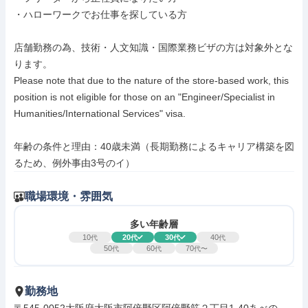
・ハローワークでお仕事を探している方

店舗勤務の為、技術・人文知識・国際業務ビザの方は対象外とな
ります。

Please note that due to the nature of the store-based work, this 
position is not eligible for those on an "Engineer/Specialist in 
Humanities/International Services" visa.

年齢の条件と理由：40歳未満（長期勤務によるキャリア構築を図
るため、例外事由3号のイ）
職場環境・雰囲気
多い年齢層
10
20
30
40
代
代
代
代
50
60
70
代
代
代〜
勤務地