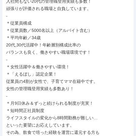
入社間もない20代の管理職登用実績も多数！

頑張りが評価される職場と自負しています。

-

＊従業員構成

＊従業員数／5000名以上（アルバイト含む）

＊平均年齢／34歳

20代,30代活躍中！年齢層別構成比率の

バランスも良く、働きやすい職場環境です！

-

＊女性活躍中＆働きやすい環境！

＊「えるぼし」認定企業！

従業員の4割が女性で、子育てママ在籍中です。

女性の管理職登用実績も多数あり！

-

＊月9日休み＆ずっと続けられる制度が充実！

＊短時間正社員制度

ライフスタイルの変化から8時間勤務が難しい…

といった要望にお応えしています。

その為、飲食で培った経験を運営に還元する方も
