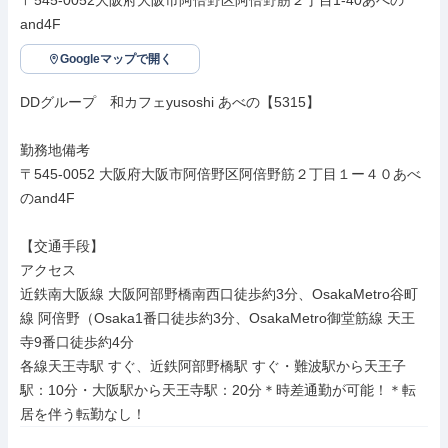
〒545-0052大阪府大阪市阿倍野区阿倍野筋２丁目1-40あべの
and4F
Googleマップで開く
DDグループ　和カフェyusoshi あべの【5315】

勤務地備考

〒545-0052 大阪府大阪市阿倍野区阿倍野筋２丁目１ー４０あべ
のand4F

【交通手段】

アクセス

近鉄南大阪線 大阪阿部野橋南西口徒歩約3分、OsakaMetro谷町
線 阿倍野（Osaka1番口徒歩約3分、OsakaMetro御堂筋線 天王
寺9番口徒歩約4分

各線天王寺駅 すぐ、近鉄阿部野橋駅 すぐ・難波駅から天王子
駅：10分・大阪駅から天王寺駅：20分＊時差通勤が可能！＊転
居を伴う転勤なし！