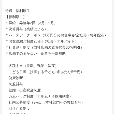
待遇・福利厚生

【福利厚生】

＊昇給・昇格年2回（3月・9月）

＊決算賞与（業績による）

＊バースデークーポン（1万円分のお食事券/全社員へ毎年配布）

＊お友達紹介制度2万円（社員・アルバイト）

＊社員割引制度（自社店舗の飲食代金30％割引）

＊店舗でのまかない・食事を一部補助

・各種手当（役職、残業・深夜）

・こども手当（扶養する子ども1名あたり5千円）

・健康診断

・制服貸与

・結婚・出産祝金制度

・カムバック制度（アルムナイ採用制度）

・社内公募制度（switch!/本社部門への異動も可）

・財形貯蓄制度
