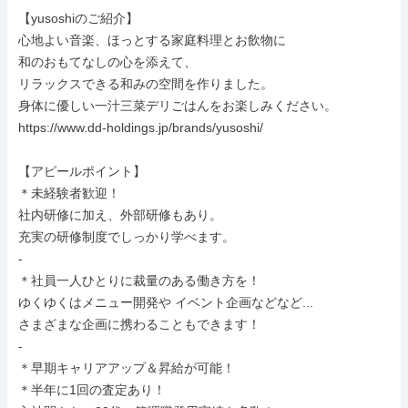
【yusoshiのご紹介】

心地よい音楽、ほっとする家庭料理とお飲物に

和のおもてなしの心を添えて、

リラックスできる和みの空間を作りました。

身体に優しい一汁三菜デリごはんをお楽しみください。

https://www.dd-holdings.jp/brands/yusoshi/

【アピールポイント】

＊未経験者歓迎！

社内研修に加え、外部研修もあり。

充実の研修制度でしっかり学べます。

-

＊社員一人ひとりに裁量のある働き方を！

ゆくゆくはメニュー開発や イベント企画などなど...

さまざまな企画に携わることもできます！

-

＊早期キャリアアップ＆昇給が可能！

＊半年に1回の査定あり！
