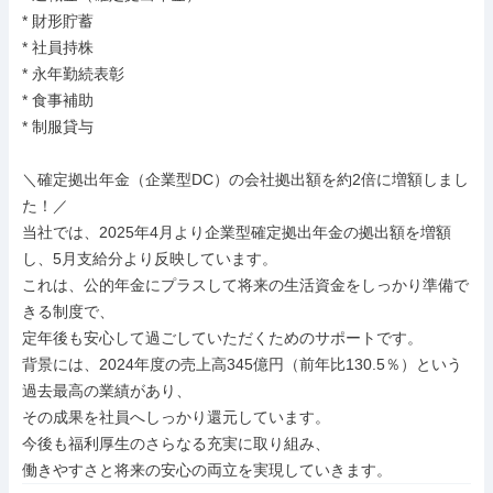
* 財形貯蓄

* 社員持株

* 永年勤続表彰

* 食事補助

* 制服貸与

＼確定拠出年金（企業型DC）の会社拠出額を約2倍に増額しまし
た！／

当社では、2025年4月より企業型確定拠出年金の拠出額を増額
し、5月支給分より反映しています。

これは、公的年金にプラスして将来の生活資金をしっかり準備で
きる制度で、

定年後も安心して過ごしていただくためのサポートです。

背景には、2024年度の売上高345億円（前年比130.5％）という
過去最高の業績があり、

その成果を社員へしっかり還元しています。

今後も福利厚生のさらなる充実に取り組み、

働きやすさと将来の安心の両立を実現していきます。