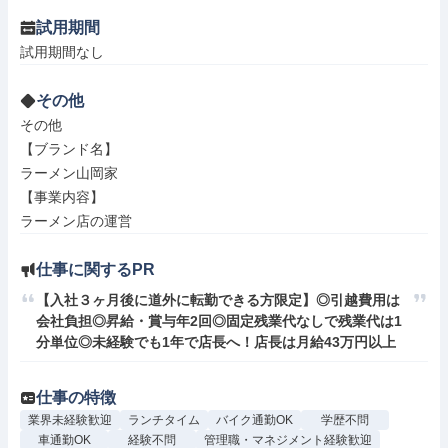
試用期間
試用期間なし
その他
その他

【ブランド名】

ラーメン山岡家

【事業内容】

ラーメン店の運営
仕事に関するPR
【入社３ヶ月後に道外に転勤できる方限定】◎引越費用は
会社負担◎昇給・賞与年2回◎固定残業代なしで残業代は1
分単位◎未経験でも1年で店長へ！店長は月給43万円以上
仕事の特徴
業界未経験歓迎
ランチタイム
バイク通勤OK
学歴不問
車通勤OK
経験不問
管理職・マネジメント経験歓迎