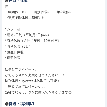
休日・休暇
休日

・年間休日105日＋特別休暇5日＋有給最低5日

⇒実質年間休日115日以上

* シフト制

* 週休2日制（平均月8日休み）

* 有給休暇（入社半年後に10日付与）

* 特別休暇（5日）

* 誕生日休暇

* 慶弔休暇

仕事とプライベート、

どちらも全力で充実させてください！！

特別休暇とあわせ5連休取得も可能！

「家族で旅行に行きたい…」

当社でならカンタンに実現できちゃいます◎
待遇・福利厚生