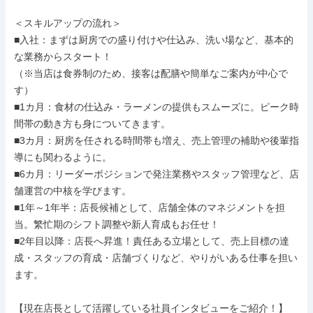
＜スキルアップの流れ＞

■入社：まずは厨房での盛り付けや仕込み、洗い場など、基本的
な業務からスタート！

（※当店は食券制のため、接客は配膳や簡単なご案内が中心で
す）

■1カ月：食材の仕込み・ラーメンの提供もスムーズに。ピーク時
間帯の動き方も身についてきます。

■3カ月：厨房を任される時間帯も増え、売上管理の補助や後輩指
導にも関わるように。

■6カ月：リーダーポジションで発注業務やスタッフ管理など、店
舗運営の中核を学びます。

■1年～1年半：店長候補として、店舗全体のマネジメントを担
当。繁忙期のシフト調整や新人育成もお任せ！

■2年目以降：店長へ昇進！責任ある立場として、売上目標の達
成・スタッフの育成・店舗づくりなど、やりがいある仕事を担い
ます。

【現在店長として活躍している社員インタビューをご紹介！】
