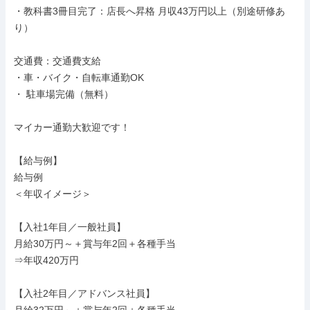
・教科書3冊目完了：店長へ昇格 月収43万円以上（別途研修あ
り）

交通費：交通費支給

・車・バイク・自転車通勤OK

・ 駐車場完備（無料）

マイカー通勤大歓迎です！

【給与例】

給与例

＜年収イメージ＞

【入社1年目／一般社員】

月給30万円～＋賞与年2回＋各種手当

⇒年収420万円

【入社2年目／アドバンス社員】
