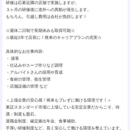
研修は応募近隣の店舗で実施しますが、

３ヶ月の研修後に道外への異動が発生します。

もちろん、引越し費用は会社が負担します！

☆週休二日制で長期休みも取得可能☆

☆最短1年で店長に！将来のキャリアプランの充実☆

具体的なお仕事内容-

・ 接客

・仕込みやスープ作りなど調理

・アルバイトさんの採用や育成

・食材の管理、衛生管理

・店舗設備の管理 など

＜上場企業の安心感！将来もブレずに働ける環境です！＞

東証スタンダード市場に上場している安定企業だからこそ、待
遇・制度も盤石。

退職金制度、確定拠出年金、食事補助、

手厚い研修制度など、長く安心して働ける環境を整えています。
