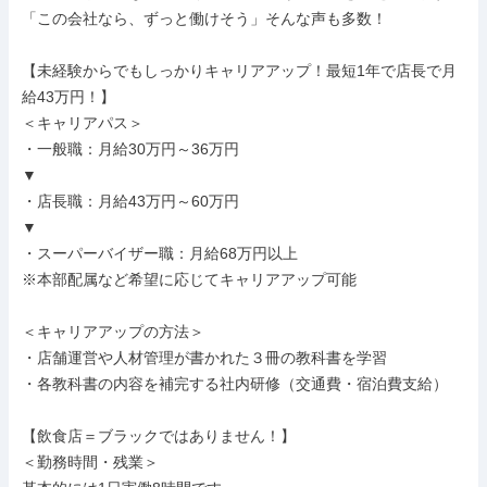
「この会社なら、ずっと働けそう」そんな声も多数！

【未経験からでもしっかりキャリアアップ！最短1年で店長で月
給43万円！】

＜キャリアパス＞

・一般職：月給30万円～36万円

▼

・店長職：月給43万円～60万円

▼

・スーパーバイザー職：月給68万円以上

※本部配属など希望に応じてキャリアアップ可能

＜キャリアアップの方法＞

・店舗運営や人材管理が書かれた３冊の教科書を学習

・各教科書の内容を補完する社内研修（交通費・宿泊費支給）

【飲食店＝ブラックではありません！】

＜勤務時間・残業＞
