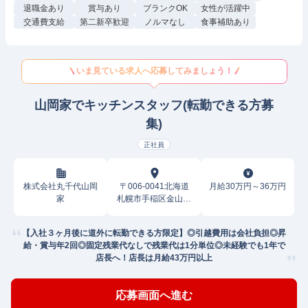
退職金あり
賞与あり
ブランクOK
女性が活躍中
交通費支給
第二新卒歓迎
ノルマなし
食事補助あり
いま見ている求人へ応募してみましょう！
山岡家でキッチンスタッフ(転勤できる方募
集)
正社員
株式会社丸千代山岡
〒006-0041北海道
月給30万円～36万円
家
札幌市手稲区金山一
条
【入社３ヶ月後に道外に転勤できる方限定】◎引越費用は会社負担◎昇
給・賞与年2回◎固定残業代なしで残業代は1分単位◎未経験でも1年で
店長へ！店長は月給43万円以上
応募画面へ進む