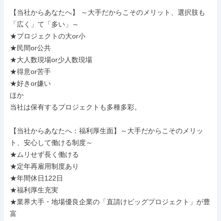
【当社からあなたへ】 ～大手だからこそのメリット、選択肢も
「広く」て「多い」～

★プロジェクトの大or小

★民間or公共

★大人数現場or少人数現場

★得意or苦手

★好きor嫌い

ほか

当社は保有するプロジェクトも多種多彩。

【当社からあなたへ：福利厚生面】～大手だからこそのメリッ
ト、安心して働ける制度～

★ムリせず長く働ける

★定年再雇用制度あり

★年間休日122日

★福利厚生充実

★業界大手・地場優良企業の「直請けビッグプロジェクト」が豊
富
