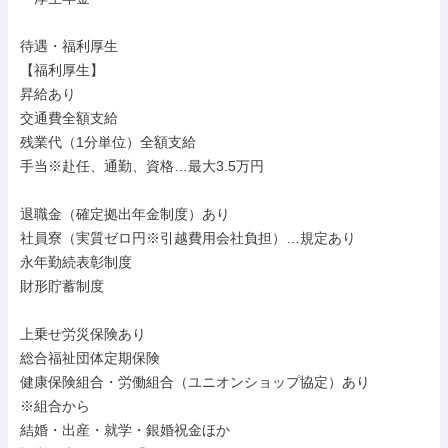
待遇・福利厚生

【福利厚生】

昇給あり

交通費全額支給

残業代（1分単位）全額支給

手当※赴任、通勤、資格…最大3.5万円

退職金（確定拠出年金制度）あり

社員寮（実質ゼロ円※引越費用会社負担）…規定あり

永年勤続表彰制度

財形貯蓄制度

上乗せ労災保険あり

総合福祉団体定期保険

健康保険組合・労働組合（ユニオンショップ協定）あり

※組合から

結婚・出産・就学・銀婚祝金ほか
