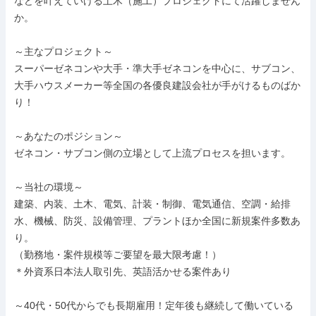
などを叶えていける土木（施工）プロジェクトにて活躍しません
か。

～主なプロジェクト～

スーパーゼネコンや大手・準大手ゼネコンを中心に、サブコン、
大手ハウスメーカー等全国の各優良建設会社が手がけるものばか
り！

～あなたのポジション～

ゼネコン・サブコン側の立場として上流プロセスを担います。

～当社の環境～

建築、内装、土木、電気、計装・制御、電気通信、空調・給排
水、機械、防災、設備管理、プラントほか全国に新規案件多数あ
り。

（勤務地・案件規模等ご要望を最大限考慮！）

＊外資系日本法人取引先、英語活かせる案件あり

～40代・50代からでも長期雇用！定年後も継続して働いている