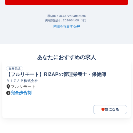
原稿ID：
347d72584ff8d096
掲載開始日：
2026/04/08（水）
問題を報告する
あなたにおすすめの求人
業務委託
【フルリモート】RIZAPの管理栄養士・保健師
ＲＩＺＡＰ株式会社
フルリモート
完全歩合制
気になる