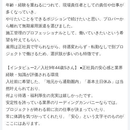
年齢・経験を重ねるにつれて、現場責任者としての責任や仕事が
多くなっていき、

やりたいことをできるポジションで続けたいと思い、プロパーか
ら離れて無期雇用派遣を選びました。

施工管理のプロフェッショナルとして、働いていきたいという希
望を叶えてもらい、

雇用は正社員で守られながら、待遇変わらず・転勤なしで別プロ
ジェクトで働けるため、選択肢が多いのも特徴です。

【インタビュー2／入社9年44歳Sさん】 ●正社員の安心感と業界
経験・知識が評価される環境

入社前に希望した、「地元から通勤圏内」「基本土日休み」は当
然叶えられており、

何より待遇・福利厚生の充実は嬉しかったです。

安定性を誇っている業界のリーディングカンパニーならでは。

プロジェクトが終わる前に次の仕事が決まっていたり、

常に体調を気づかってくれたり、「安心」という文字そのものが
ここにはあります。
