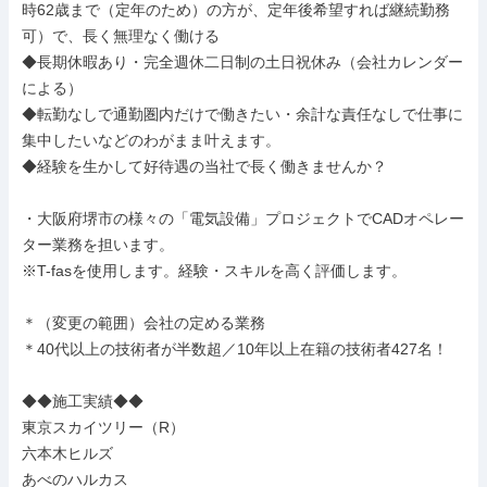
時62歳まで（定年のため）の方が、定年後希望すれば継続勤務
可）で、長く無理なく働ける

◆長期休暇あり・完全週休二日制の土日祝休み（会社カレンダー
による）

◆転勤なしで通勤圏内だけで働きたい・余計な責任なしで仕事に
集中したいなどのわがまま叶えます。

◆経験を生かして好待遇の当社で長く働きませんか？

・大阪府堺市の様々の「電気設備」プロジェクトでCADオペレー
ター業務を担います。

※T-fasを使用します。経験・スキルを高く評価します。

＊（変更の範囲）会社の定める業務

＊40代以上の技術者が半数超／10年以上在籍の技術者427名！

◆◆施工実績◆◆

東京スカイツリー（R）

六本木ヒルズ

あべのハルカス
