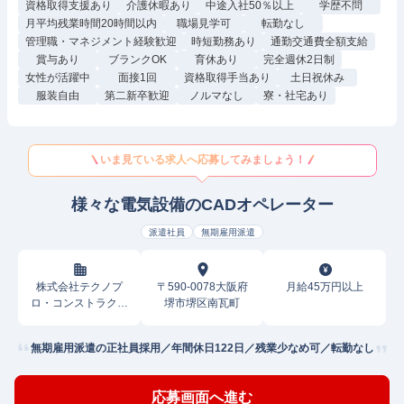
資格取得支援あり
介護休暇あり
中途入社50％以上
学歴不問
月平均残業時間20時間以内
職場見学可
転勤なし
管理職・マネジメント経験歓迎
時短勤務あり
通勤交通費全額支給
賞与あり
ブランクOK
育休あり
完全週休2日制
女性が活躍中
面接1回
資格取得手当あり
土日祝休み
服装自由
第二新卒歓迎
ノルマなし
寮・社宅あり
いま見ている求人へ応募してみましょう！
様々な電気設備のCADオペレーター
派遣社員
無期雇用派遣
株式会社テクノプ
〒590-0078大阪府
月給45万円以上
ロ・コンストラクシ
堺市堺区南瓦町
ョン
無期雇用派遣の正社員採用／年間休日122日／残業少なめ可／転勤なし
応募画面へ進む