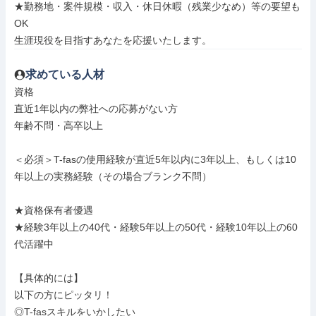
★勤務地・案件規模・収入・休日休暇（残業少なめ）等の要望も
OK

生涯現役を目指すあなたを応援いたします。
求めている人材
資格

直近1年以内の弊社への応募がない方

年齢不問・高卒以上

＜必須＞T-fasの使用経験が直近5年以内に3年以上、もしくは10
年以上の実務経験（その場合ブランク不問）

★資格保有者優遇

★経験3年以上の40代・経験5年以上の50代・経験10年以上の60
代活躍中

【具体的には】

以下の方にピッタリ！

◎T-fasスキルをいかしたい
