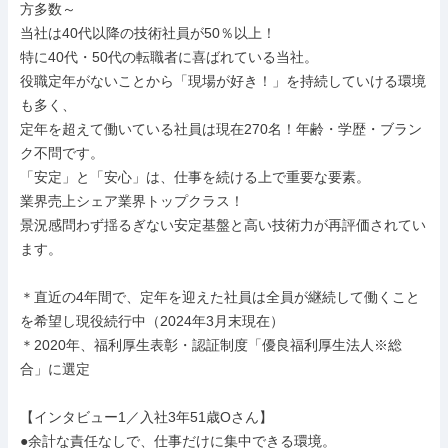
方多数～

当社は40代以降の技術社員が50％以上！

特に40代・50代の転職者に喜ばれている当社。

役職定年がないことから「現場が好き！」を持続していける環境
も多く、

定年を超えて働いている社員は現在270名！年齢・学歴・ブラン
ク不問です。

「安定」と「安心」は、仕事を続ける上で重要な要素。

業界売上シェア業界トップクラス！

景況感問わず揺るぎない安定基盤と高い技術力が再評価されてい
ます。

＊直近の4年間で、定年を迎えた社員は全員が継続して働くこと
を希望し現役続行中（2024年3月末現在）

＊2020年、福利厚生表彰・認証制度「優良福利厚生法人※総
合」に選定

【インタビュー1／入社3年51歳Oさん】

●余計な責任なしで、仕事だけに集中できる環境。
