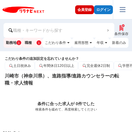
会員登録
ログイン
職種・キーワードから探す
条件保存
勤務地
職種
こだわり条件
雇用形態
年収
新着のみ
1
1
こだわり条件の追加設定を忘れていませんか？
土日祝休み
年間休日120日以上
完全週休2日制
学歴
川崎市（神奈川県）、進路指導/進路カウンセラーの転
職・求人情報
条件に合った求人が 0件でした
検索条件を緩めて、再度検索してください