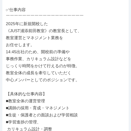
✅仕事内容

￣￣￣￣￣￣￣￣￣￣￣￣￣￣￣￣￣￣￣

2025年に新規開校した

《JUST浦添前田教室》の教室長として、

教室運営とマネジメント業務を

お任せします。

14:45出社のため、開校前の準備や

事務作業、カリキュラム設計などを

じっくり時間をかけて行えるのが特徴。

教室全体の成長を牽引していただく

中心メンバーとしてのポジションです。

【具体的な仕事内容】

■教室全体の運営管理

■講師の採用・育成・マネジメント

■生徒・保護者との面談および学習相談

■学習進捗の管理、

 カリキュラム設計・調整
