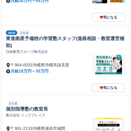
月給26万円～45万円
気になる
NEW
正社員
東進衛星予備校の学習塾スタッフ(進路相談・教室運営補
助)
日経教育グループ株式会社
〒904-0032沖縄県沖縄市諸見里
月給18万円～35万円
気になる
正社員
個別指導塾の教室長
株式会社 リックプレイス
〒901-2133沖縄県浦添市城間