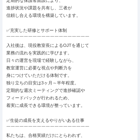
定期的な保護者面談により、

進捗状況や課題を共有し、三者が

信頼し合える環境を構築しています。

✅充実した研修とサポート体制

￣￣￣￣￣￣￣￣￣￣￣￣￣￣￣￣￣￣￣

入社後は、現役教室長によるOJTを通じて

業務の流れを実践的に学びます。

日々の運営を現場で経験しながら、

教室運営に必要な視点や判断力を

身につけていただける体制です。

独り立ちの目安は3ヶ月～半年程度。

定期的な週次ミーティングで進捗確認や

フィードバックが行われるため、

着実に成長できる環境が整っています。

✅生徒の成長を支えるやりがいある仕事

￣￣￣￣￣￣￣￣￣￣￣￣￣￣￣￣￣￣￣

私たちは、合格実績だけにとらわれず、
