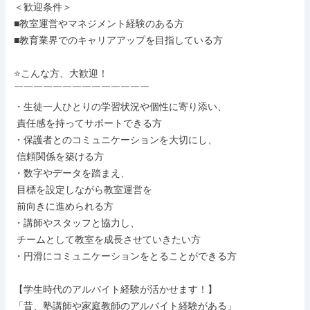
＜歓迎条件＞

■教室運営やマネジメント経験のある方

■教育業界でのキャリアアップを目指している方

⭐こんな方、大歓迎！

￣￣￣￣￣￣￣￣￣￣￣￣￣￣

・生徒一人ひとりの学習状況や個性に寄り添い、

 責任感を持ってサポートできる方

・保護者とのコミュニケーションを大切にし、

 信頼関係を築ける方

・数字やデータを踏まえ、

 目標を設定しながら教室運営を

 前向きに進められる方

・講師やスタッフと協力し、

 チームとして教室を成長させていきたい方

・円滑にコミュニケーションをとることができる方

【学生時代のアルバイト経験が活かせます！】

「昔、塾講師や家庭教師のアルバイト経験がある」
