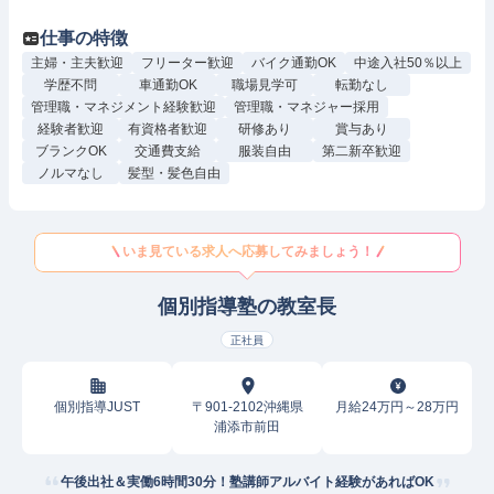
仕事の特徴
主婦・主夫歓迎
フリーター歓迎
バイク通勤OK
中途入社50％以上
学歴不問
車通勤OK
職場見学可
転勤なし
管理職・マネジメント経験歓迎
管理職・マネジャー採用
経験者歓迎
有資格者歓迎
研修あり
賞与あり
ブランクOK
交通費支給
服装自由
第二新卒歓迎
ノルマなし
髪型・髪色自由
いま見ている求人へ応募してみましょう！
個別指導塾の教室長
正社員
個別指導JUST
〒901-2102沖縄県
月給24万円～28万円
浦添市前田
午後出社＆実働6時間30分！塾講師アルバイト経験があればOK