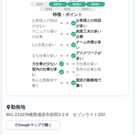
10
20
30
40
代
代
代
代
50
60
70
代
代
代〜
特徴・ポイント
お客様との対話
お客様との対話
が少ない
が多い
マニュアル通り
創意工夫の多い
の仕事
仕事
チーム作業が多
1人作業が多い
い
デスクワークが
立ち仕事が多い
多い
力仕事が少ない
力仕事が多い
室内の仕事が多
室外の仕事が多
い
い
色んな勤務地で
固定の勤務地で
働く
働く
勤務地
901-2102沖縄県浦添市前田3-2-9　セゾンライト202
Googleマップで開く