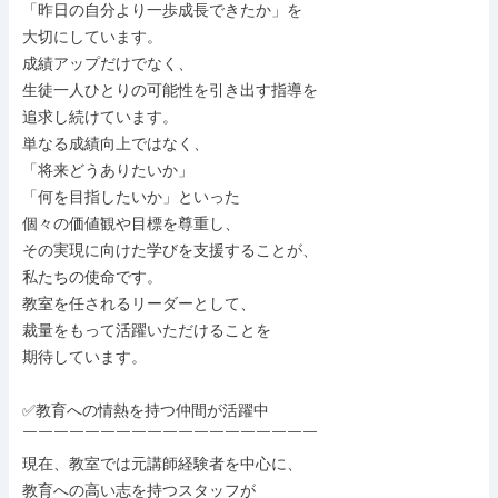
「昨日の自分より一歩成長できたか」を

大切にしています。

成績アップだけでなく、

生徒一人ひとりの可能性を引き出す指導を

追求し続けています。

単なる成績向上ではなく、

「将来どうありたいか」

「何を目指したいか」といった

個々の価値観や目標を尊重し、

その実現に向けた学びを支援することが、

私たちの使命です。

教室を任されるリーダーとして、

裁量をもって活躍いただけることを

期待しています。

✅教育への情熱を持つ仲間が活躍中

￣￣￣￣￣￣￣￣￣￣￣￣￣￣￣￣￣￣￣

現在、教室では元講師経験者を中心に、

教育への高い志を持つスタッフが
