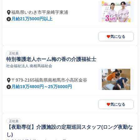
福島県いわき市平泉崎字東浦
月給21万5000円以上
気になる
正社員
特別養護老人ホーム梅の香の介護福祉士
社会福祉法人 南相馬福祉会
〒979-2165福島県南相馬市小高区金谷
月給19万4800円～25万6000円
気になる
正社員
【夜勤専従】介護施設の定期巡回スタッフ(ロング夜勤な
し)