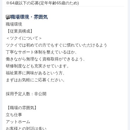
※64歳以下の応募(定年年齢65歳のため)
職場環境・雰囲気
職場環境

【従業員構成】

＜ツクイについて＞

ツクイでは初めての方でもすぐに慣れていただけるよう

丁寧なサポート体制を整えているほか、

働きながら無理なく資格取得ができるよう、

研修制度なども充実させています。

福祉業界に興味があるという方、

まずはお気軽にご応募ください。

採用予定人数：非公開

【職場の雰囲気】

立ち仕事

アットホーム

お客様との対話は多い
