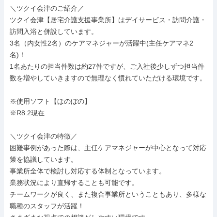
＼ツクイ会津のご紹介／

ツクイ会津【居宅介護支援事業所】はデイサービス・訪問介護・
訪問入浴と併設しています。

3名（内女性2名）のケアマネジャーが活躍中(主任ケアマネ2
名)！

1名あたりの担当件数は約27件ですが、ご入社後少しずつ担当件
数を増やしていきますので無理なく慣れていただける環境です。

※使用ソフト【ほのぼの】

※R8.2現在

＼ツクイ会津の特徴／

困難事例があった際は、主任ケアマネジャーが中心となって対応
策を協議しています。

事業所全体で検討し対応する体制となっています。

業務状況により直帰することも可能です。

チームワークが良く、また複合事業所ということもあり、多様な
職種のスタッフが活躍！
