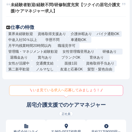
未経験者歓迎/経験不問/研修制度充実【ツクイの居宅介護支
援/ケアマネジャー求人】
仕事の特徴
業界未経験歓迎
資格取得支援あり
介護休暇あり
バイク通勤OK
中途入社50％以上
学歴不問
車通勤OK
月平均残業時間20時間以内
職場見学可
管理職・マネジメント経験歓迎
女性管理職登用あり
研修あり
退職金あり
賞与あり
ブランクOK
育休あり
女性が活躍中
交通費支給
面接1回
資格取得手当あり
第二新卒歓迎
ノルマなし
友達と応募OK
髪型・髪色自由
いま見ている求人へ応募してみましょう！
居宅介護支援でのケアマネジャー
正社員
株式会社ツクイ
〒965-0037福島県
月給21万9000円～