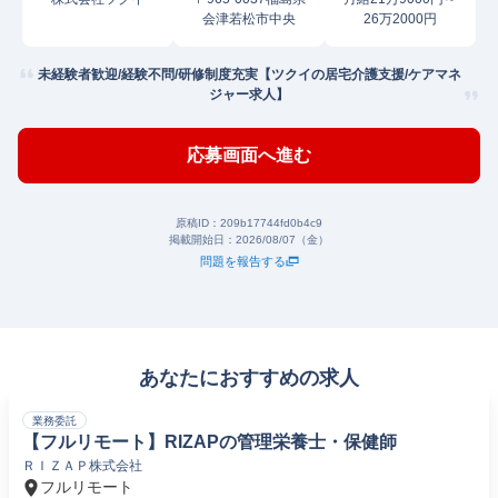
会津若松市中央
26万2000円
未経験者歓迎/経験不問/研修制度充実【ツクイの居宅介護支援/ケアマネ
ジャー求人】
応募画面へ進む
原稿ID：
209b17744fd0b4c9
掲載開始日：
2026/08/07（金）
問題を報告する
あなたにおすすめの求人
業務委託
【フルリモート】RIZAPの管理栄養士・保健師
ＲＩＺＡＰ株式会社
フルリモート