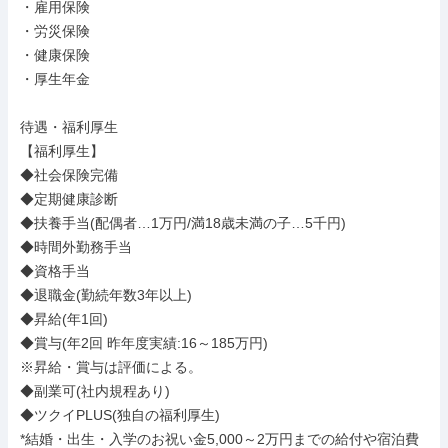
・雇用保険

・労災保険

・健康保険

・厚生年金

待遇・福利厚生

【福利厚生】

◆社会保険完備

◆定期健康診断

◆扶養手当(配偶者…1万円/満18歳未満の子…5千円)

◆時間外勤務手当

◆資格手当

◆退職金(勤続年数3年以上)

◆昇給(年1回)

◆賞与(年2回 昨年度実績:16～185万円)

※昇給・賞与は評価による。

◆副業可(社内規程あり)

◆ツクイPLUS(独自の福利厚生)

*結婚・出生・入学のお祝い金5,000～2万円までの給付や宿泊費