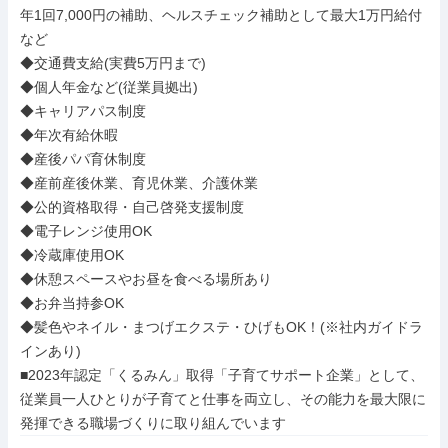
年1回7,000円の補助、ヘルスチェック補助として最大1万円給付
など

◆交通費支給(実費5万円まで)

◆個人年金など(従業員拠出)

◆キャリアパス制度

◆年次有給休暇

◆産後パパ育休制度

◆産前産後休業、育児休業、介護休業

◆公的資格取得・自己啓発支援制度

◆電子レンジ使用OK

◆冷蔵庫使用OK

◆休憩スペースやお昼を食べる場所あり

◆お弁当持参OK

◆髪色やネイル・まつげエクステ・ひげもOK！(※社内ガイドラ
インあり)

■2023年認定「くるみん」取得「子育てサポート企業」として、
従業員一人ひとりが子育てと仕事を両立し、その能力を最大限に
発揮できる職場づくりに取り組んでいます