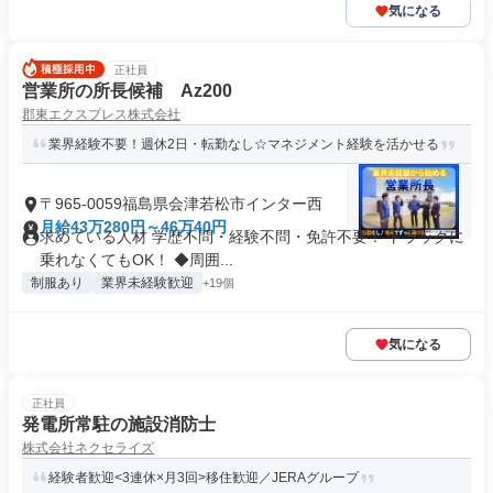
気になる
正社員
営業所の所長候補 Az200
郡東エクスプレス株式会社
業界経験不要！週休2日・転勤なし☆マネジメント経験を活かせる
〒965-0059福島県会津若松市インター西
月給43万280円～46万40円
求めている人材 学歴不問・経験不問・免許不要！ トラックに
乗れなくてもOK！ ◆周囲...
制服あり
業界未経験歓迎
+19個
気になる
正社員
発電所常駐の施設消防士
株式会社ネクセライズ
経験者歓迎<3連休×月3回>移住歓迎／JERAグループ