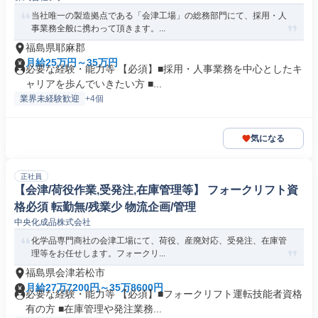
当社唯一の製造拠点である「会津工場」の総務部門にて、採用・人
事業務全般に携わって頂きます。...
福島県耶麻郡
月給25万円～35万円
必要な経験・能力等 【必須】■採用・人事業務を中心としたキ
ャリアを歩んでいきたい方 ■...
業界未経験歓迎
+4個
気になる
正社員
【会津/荷役作業,受発注,在庫管理等】 フォークリフト資
格必須 転勤無/残業少 物流企画/管理
中央化成品株式会社
化学品専門商社の会津工場にて、荷役、産廃対応、受発注、在庫管
理等をお任せします。フォークリ...
福島県会津若松市
月給27万7200円～35万8600円
必要な経験・能力等 【必須】■フォークリフト運転技能者資格
有の方 ■在庫管理や発注業務...