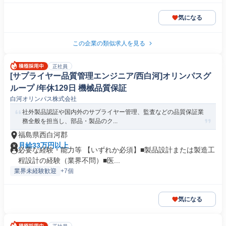
気になる
この企業の類似求人を見る
正社員
[サプライヤー品質管理エンジニア/西白河]オリンパスグ
ループ /年休129日 機械品質保証
白河オリンパス株式会社
社外製品認証や国内外のサプライヤー管理、監査などの品質保証業
務全般を担当し、部品・製品のク...
福島県西白河郡
月給33万円以上
必要な経験・能力等 【いずれか必須】■製品設計または製造工
程設計の経験（業界不問）■医...
業界未経験歓迎
+7個
気になる