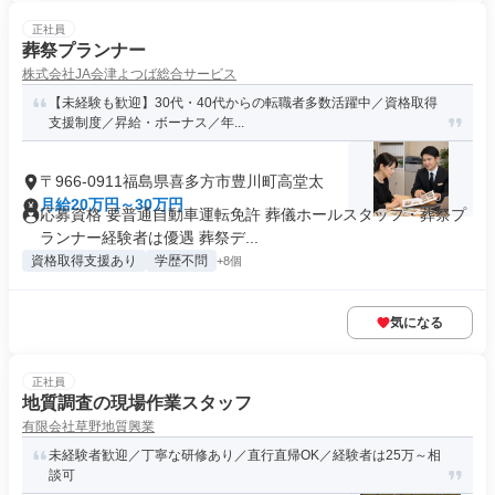
正社員
葬祭プランナー
株式会社JA会津よつば総合サービス
【未経験も歓迎】30代・40代からの転職者多数活躍中／資格取得
支援制度／昇給・ボーナス／年...
〒966-0911福島県喜多方市豊川町高堂太
月給20万円～30万円
応募資格 要普通自動車運転免許 葬儀ホールスタッフ・葬祭プ
ランナー経験者は優遇 葬祭デ...
資格取得支援あり
学歴不問
+8個
気になる
正社員
地質調査の現場作業スタッフ
有限会社草野地質興業
未経験者歓迎／丁寧な研修あり／直行直帰OK／経験者は25万～相
談可