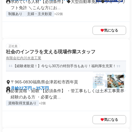
求めている人材 【必須条件】 ◆大型自動車免許 ◆フォークリ
フト免許 ＼こんな方にお...
制服あり
主婦・主夫歓迎
+22個
気になる
正社員
社会のインフラを支える現場作業スタッフ
有限会社内川水道工業
【経験者歓迎！】今なら30万の特別手当もあり！福利厚生充実！
〒965-0830福島県会津若松市西年貢
月給22万円～35万円
必要資格・経験 【必須条件】 ・管工事もしくは土木工事業界
経験のある方 ・必要な資...
資格取得支援あり
+2個
気になる