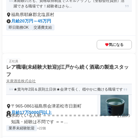
未経験の方も、資格取得制度でスキルアップし（全額会社負担）活
躍できる職場です！経験者はさら...
福島県耶麻郡北塩原村
月給20万円～45万円
即日勤務OK
交通費支給
気になる
正社員
レア職場(未経験大歓迎)|江戸から続く酒蔵の製造スタッ
フ
末廣酒造株式会社
★賞与年2回＆原則土日休★会津で長く、穏やかに働ける職場です
〒965-0861福島県会津若松市日新町
月給17万5000円以上
求めている人材 ＝＝＝＝＝＝＝＝＝＝＝＝＝＝＝＝＝ お酒の
知識・経験は不問です ＝＝...
業界未経験歓迎
+22個