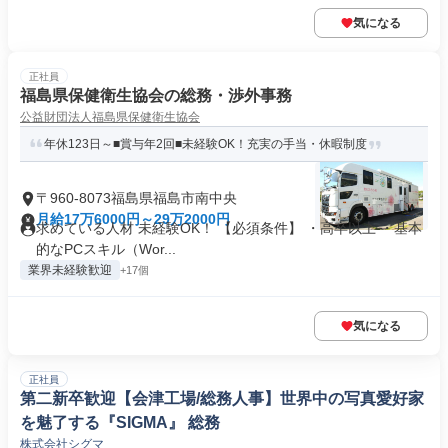
気になる
正社員
福島県保健衛生協会の総務・渉外事務
公益財団法人福島県保健衛生協会
年休123日～■賞与年2回■未経験OK！充実の手当・休暇制度
〒960-8073福島県福島市南中央
月給17万6000円～29万2000円
求めている人材 未経験OK！ 【必須条件】 ・高卒以上 ・基本
的なPCスキル（Wor...
業界未経験歓迎
+17個
気になる
正社員
第二新卒歓迎【会津工場/総務人事】世界中の写真愛好家
を魅了する『SIGMA』 総務
株式会社シグマ