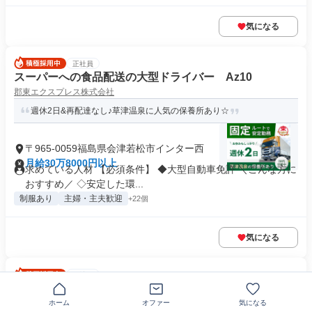
気になる
正社員
スーパーへの食品配送の大型ドライバー Az10
郡東エクスプレス株式会社
週休2日&再配達なし♪草津温泉に人気の保養所あり☆
〒965-0059福島県会津若松市インター西
月給30万8000円以上
求めている人材 【必須条件】 ◆大型自動車免許 ＼こんな方に
おすすめ／ ◇安定した環...
制服あり
主婦・主夫歓迎
+22個
気になる
正社員
スーパーへの食品配送の大型ドライバー Az12
郡東エクスプレス株式会社
ホーム
オファー
気になる