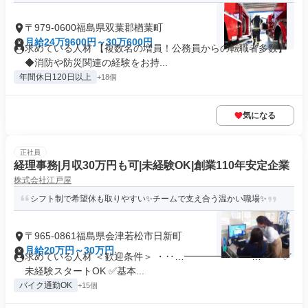
〒979-0600福島県双葉郡楢葉町
月給24万9600円～30万600円
求めている人材 【複数名の増員！公務員からの転職者多数】
◆消防や防災関連の経験をお持...
年間休日120日以上
+18個
気になる
正社員
経理事務|月収30万円も可|未経験OK|創業110年安定企業
株式会社江戸屋
シフト制で希望休も取りやすい✨チームで支え合う温かい職場✨
〒965-0861福島県会津若松市日新町
月給20万円～30万円
求めている人材 ＜歓迎条件＞ ・‥…━━━━━━━…‥・ ✅
未経験スタートOK ✅基本...
バイク通勤OK
+15個