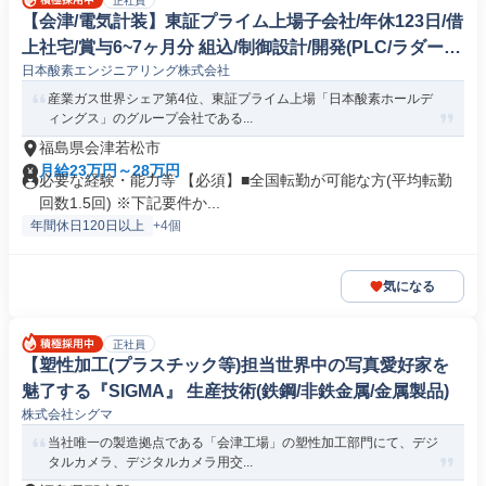
正社員
【会津/電気計装】東証プライム上場子会社/年休123日/借
上社宅/賞与6~7ヶ月分 組込/制御設計/開発(PLC/ラダー/
日本酸素エンジニアリング株式会社
シーケンス制御)
産業ガス世界シェア第4位、東証プライム上場「日本酸素ホールデ
ィングス」のグループ会社である...
福島県会津若松市
月給23万円～28万円
必要な経験・能力等 【必須】■全国転勤が可能な方(平均転勤
回数1.5回) ※下記要件か...
年間休日120日以上
+4個
気になる
正社員
【塑性加工(プラスチック等)担当世界中の写真愛好家を
魅了する『SIGMA』 生産技術(鉄鋼/非鉄金属/金属製品)
株式会社シグマ
当社唯一の製造拠点である「会津工場」の塑性加工部門にて、デジ
タルカメラ、デジタルカメラ用交...