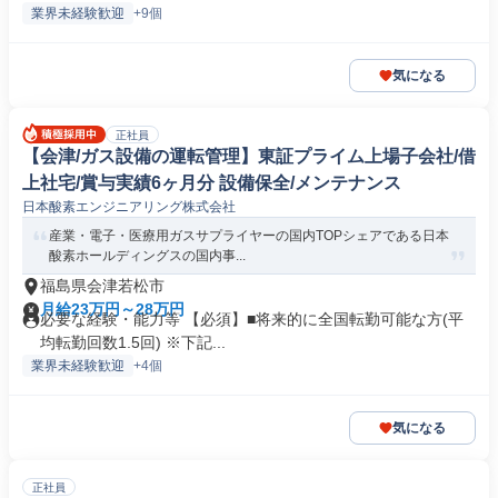
業界未経験歓迎
+9個
気になる
正社員
【会津/ガス設備の運転管理】東証プライム上場子会社/借
上社宅/賞与実績6ヶ月分 設備保全/メンテナンス
日本酸素エンジニアリング株式会社
産業・電子・医療用ガスサプライヤーの国内TOPシェアである日本
酸素ホールディングスの国内事...
福島県会津若松市
月給23万円～28万円
必要な経験・能力等 【必須】■将来的に全国転勤可能な方(平
均転勤回数1.5回) ※下記...
業界未経験歓迎
+4個
気になる
正社員