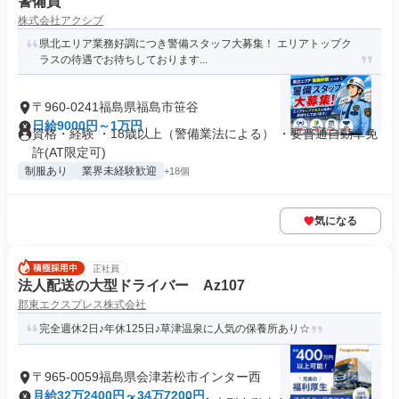
警備員
株式会社アクシブ
県北エリア業務好調につき警備スタッフ大募集！ エリアトップク
ラスの待遇でお待ちしております...
〒960-0241福島県福島市笹谷
日給9000円～1万円
資格・経験 ・18歳以上（警備業法による） ・要普通自動車免
許(AT限定可)
制服あり
業界未経験歓迎
+18個
気になる
正社員
法人配送の大型ドライバー Az107
郡東エクスプレス株式会社
完全週休2日♪年休125日♪草津温泉に人気の保養所あり☆
〒965-0059福島県会津若松市インター西
月給32万2400円～34万7200円