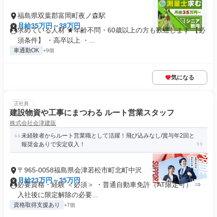
福島県双葉郡富岡町夜ノ森駅
月給35万円～38万円
求めている人材 ★年齢不問・60歳以上の方も歓迎します 【必
須条件】 ・高卒以上 ・...
車通勤OK
+9個
気になる
正社員
建設物資や工事にまつわる ルート営業スタッフ
株式会社会津建販
未経験者からルート営業職として活躍！飛び込みなし/賞与年2回と
報奨金ありで安定収入！
〒965-0058福島県会津若松市町北町中沢
月給23万円～35万円
必要資格・経験 ＜必須＞ ・普通自動車免許（AT限定可） ⇒
入社後に限定解除の必要...
資格取得支援あり
+7個