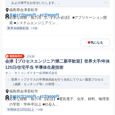
および保守をお任せいたします。...
福島県会津若松市
月給37万5000円～43万9000円
必要な経験・能力等 【いずれか必須】 ■アプリケーション開
発 ■システムエンジニアリン...
業界未経験歓迎
+4個
気になる
正社員
会津【プロセスエンジニア/第二新卒歓迎】世界大手/年休
125日/住宅手当 半導体生産技術
オン・セミコンダクター会津株式会社
世界トップクラスの半導体供給を行う当社にてウエハ製造プロセス
（成膜・エッチング等）の管理・...
福島県会津若松市
月給30万7000円～43万9000円
必要な経験・能力等 【必須】■電気電子、化学、材料、物理系
の学部・学科卒以上 ■社会人...
年間休日120日以上
+3個