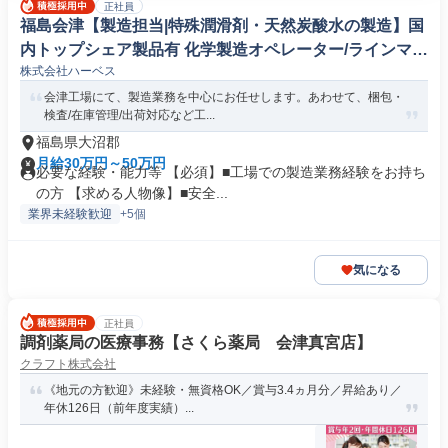
正社員
福島会津【製造担当|特殊潤滑剤・天然炭酸水の製造】国
内トップシェア製品有 化学製造オペレーター/ラインマネ
株式会社ハーベス
ージャー
会津工場にて、製造業務を中心にお任せします。あわせて、梱包・
検査/在庫管理/出荷対応など工...
福島県大沼郡
月給30万円～50万円
必要な経験・能力等 【必須】■工場での製造業務経験をお持ち
の方 【求める人物像】■安全...
業界未経験歓迎
+5個
気になる
正社員
調剤薬局の医療事務【さくら薬局 会津真宮店】
クラフト株式会社
《地元の方歓迎》未経験・無資格OK／賞与3.4ヵ月分／昇給あり／
年休126日（前年度実績）...