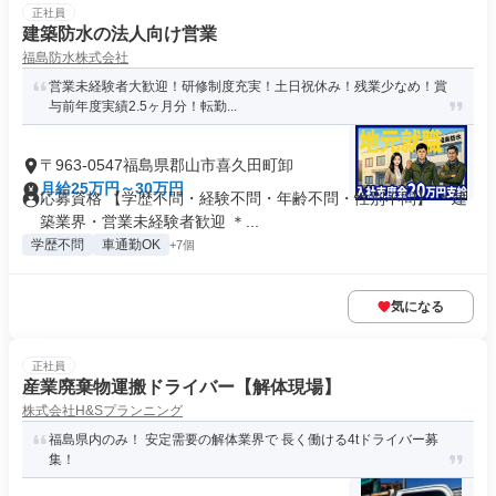
正社員
建築防水の法人向け営業
福島防水株式会社
営業未経験者大歓迎！研修制度充実！土日祝休み！残業少なめ！賞
与前年度実績2.5ヶ月分！転勤...
〒963-0547福島県郡山市喜久田町卸
月給25万円～30万円
応募資格 【学歴不問・経験不問・年齢不問・性別不問】 ＊建
築業界・営業未経験者歓迎 ＊...
学歴不問
車通勤OK
+7個
気になる
正社員
産業廃棄物運搬ドライバー【解体現場】
株式会社H&Sプランニング
福島県内のみ！ 安定需要の解体業界で 長く働ける4tドライバー募
集！