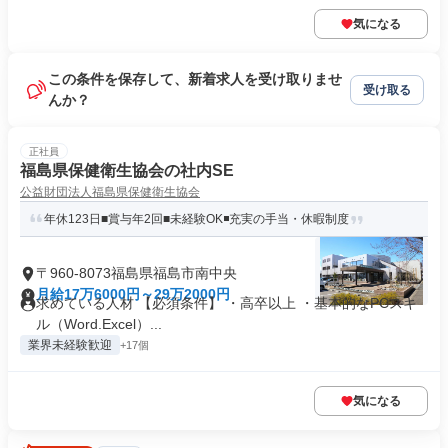
気になる
この条件を保存して、新着求人を受け取りませ
受け取る
んか？
正社員
福島県保健衛生協会の社内SE
公益財団法人福島県保健衛生協会
年休123日■賞与年2回■未経験OK◾️充実の手当・休暇制度
〒960-8073福島県福島市南中央
月給17万6000円～29万2000円
求めている人材 【必須条件】 ・高卒以上 ・基本的なPCスキ
ル（Word.Excel）...
業界未経験歓迎
+17個
気になる