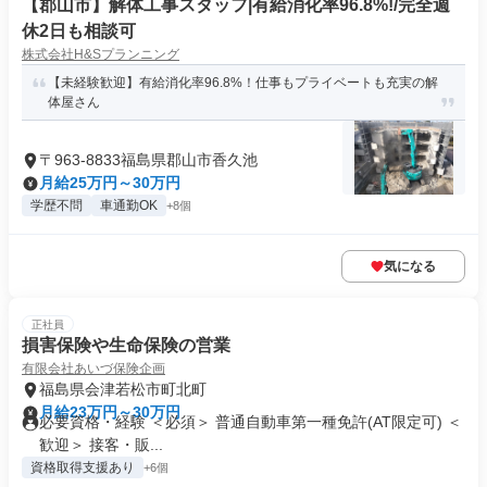
【郡山市】解体工事スタッフ|有給消化率96.8%!/完全週
休2日も相談可
株式会社H&Sプランニング
【未経験歓迎】有給消化率96.8%！仕事もプライベートも充実の解
体屋さん
〒963-8833福島県郡山市香久池
月給25万円～30万円
学歴不問
車通勤OK
+8個
気になる
正社員
損害保険や生命保険の営業
有限会社あいづ保険企画
福島県会津若松市町北町
月給23万円～30万円
必要資格・経験 ＜必須＞ 普通自動車第一種免許(AT限定可) ＜
歓迎＞ 接客・販...
資格取得支援あり
+6個