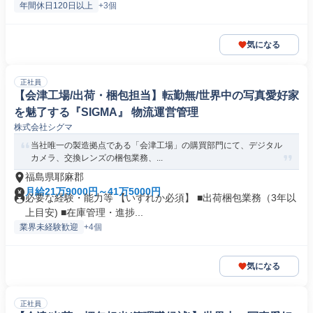
年間休日120日以上
+3個
気になる
正社員
【会津工場/出荷・梱包担当】転勤無/世界中の写真愛好家
を魅了する『SIGMA』 物流運営管理
株式会社シグマ
当社唯一の製造拠点である「会津工場」の購買部門にて、デジタル
カメラ、交換レンズの梱包業務、...
福島県耶麻郡
月給21万9000円～41万5000円
必要な経験・能力等 【いずれか必須】 ■出荷梱包業務（3年以
上目安) ■在庫管理・進捗...
業界未経験歓迎
+4個
気になる
正社員