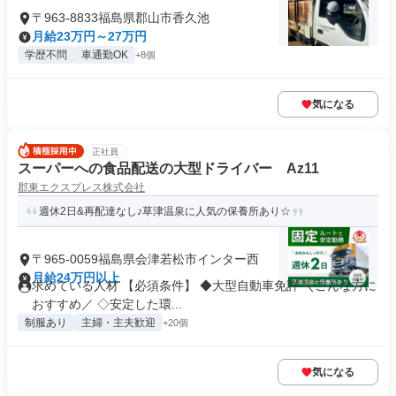
〒963-8833福島県郡山市香久池
月給23万円～27万円
学歴不問
車通勤OK
+8個
気になる
正社員
スーパーへの食品配送の大型ドライバー Az11
郡東エクスプレス株式会社
週休2日&再配達なし♪草津温泉に人気の保養所あり☆
〒965-0059福島県会津若松市インター西
月給24万円以上
求めている人材 【必須条件】 ◆大型自動車免許 ＼こんな方に
おすすめ／ ◇安定した環...
制服あり
主婦・主夫歓迎
+20個
気になる