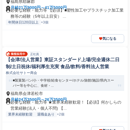
福島県耶麻郡
月給21万9000円～41万5000円
必要な経験・能力等 【必須】■塑性加工やプラスチック加工業
務等の経験（5年以上目安） ...
年間休日120日以上
+3個
気になる
正社員
【会津/法人営業】東証スタンダード上場/完全週休二日
制/土日祝休/福利厚生充実 食品/飲料/香料法人営業
株式会社サトー商会
■製菓製パン/小・中学校/給食センター/ホテル/旅館/施設/県内スー
パー等を中心に、食材・...
福島県会津若松市
月給24万3500円～26万3500円
必要な経験・能力等 ★業界未経験歓迎！【必須】何かしらの
営業経験(法人・個人不問) 【...
業界未経験歓迎
退職金あり
+2個