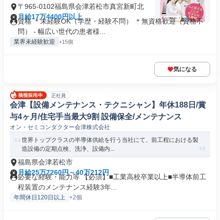
〒965-0102福島県会津若松市真宮新町北
月給17万4400円以上
資格 ＊未経験OK（学歴・経験不問） ＊無資格歓迎（資格不
問） - 幅広い世代の患者様...
業界未経験歓迎
+15個
気になる
正社員
会津【設備メンテナンス・テクニシャン】年休188日/賞
与4ヶ月/住宅手当最大9割 設備保全/メンテナンス
オン・セミコンダクター会津株式会社
世界トップクラスの半導体供給を行う当社にて、前工程における製
造設備の定期点検、洗浄、設備内...
福島県会津若松市
月給25万7260円～40万212円
必要な経験・能力等 【必須】■工業高校卒業以上■半導体前工
程装置のメンテナンス経験3年...
年間休日120日以上
+2個