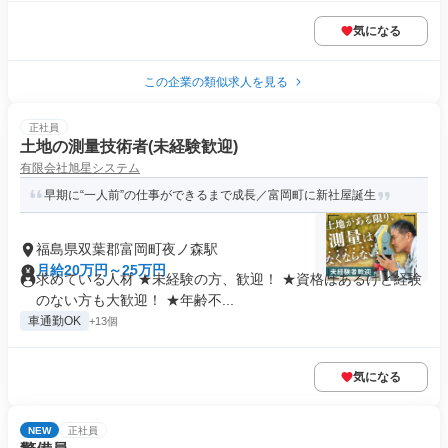
気になる
この企業の類似求人を見る
正社員
土地の測量技術者(未経験歓迎)
有限会社旭星システム
早期に“一人前”の仕事ができるまで成長／富岡町に新社屋誕生
福島県双葉郡富岡町夜ノ森駅
月給20万円～25万円
求めている人材 ★未経験の方、歓迎！ ★資格はあるけど経験
のない方も大歓迎！ ★年齢不...
車通勤OK
+13個
気になる
NEW
正社員