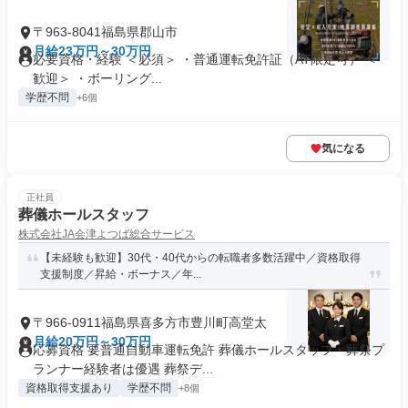
〒963-8041福島県郡山市
月給23万円～30万円
必要資格・経験 ＜必須＞ ・普通運転免許証（AT限定可） ＜
歓迎＞ ・ボーリング...
学歴不問
+6個
気になる
正社員
葬儀ホールスタッフ
株式会社JA会津よつば総合サービス
【未経験も歓迎】30代・40代からの転職者多数活躍中／資格取得
支援制度／昇給・ボーナス／年...
〒966-0911福島県喜多方市豊川町高堂太
月給20万円～30万円
応募資格 要普通自動車運転免許 葬儀ホールスタッフ・葬祭プ
ランナー経験者は優遇 葬祭デ...
資格取得支援あり
学歴不問
+8個