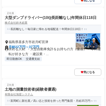
気になる
正社員
大型ダンプドライバー(10t)|長距離なし|年間休日118日
株式会社鈴木総業
長距離なし！毎日家に帰れる地場配送！年間休日118日！
福島県喜多方市岩月町宮津
月給22万円～37万円
求める人材: ・大型自動車免許をお持ちの方（優遇） ・車の運
転が好きな方 ・建設業・...
即日勤務OK
交通費支給
気になる
正社員
土地の測量技術者(経験者優遇)
有限会社旭星システム
富岡町に新社屋／高い志と技術を持った専門集団・月給35万円～