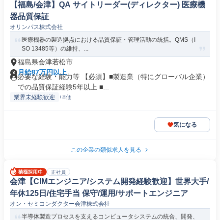
【福島/会津】QA サイトリーダー(ディレクター) 医療機
器品質保証
オリンパス株式会社
医療機器の製造拠点における品質保証・管理活動の統括。QMS（I
SO 13485等）の維持、...
福島県会津若松市
月給87万円以上
必要な経験・能力等 【必須】■製造業（特にグローバル企業）
での品質保証経験5年以上 ■...
業界未経験歓迎
+8個
気になる
この企業の類似求人を見る
正社員
会津【CIMエンジニア/システム開発経験歓迎】世界大手/
年休125日/住宅手当 保守/運用/サポートエンジニア
オン・セミコンダクター会津株式会社
半導体製造プロセスを支えるコンピュータシステムの統合、開発、