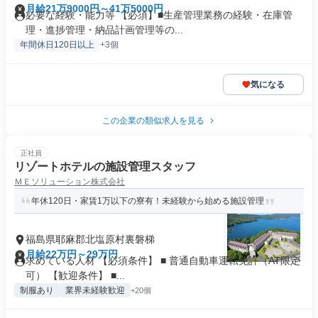
月給21万9000円～41万5000円
必要な経験・能力等 【必須】■生産管理業務の経験・在庫管
理・進捗管理・納品計画管理等の...
年間休日120日以上
+3個
気になる
この企業の類似求人を見る
正社員
リゾートホテルの施設管理スタッフ
ＭＥソリューション株式会社
年休120日・家賃1万以下の寮有！未経験から始める施設管理
福島県耶麻郡北塩原村裏磐梯
月給22万円～29万円
求めている人材 【必須条件】 ■ 普通自動車運転免許（AT限定
可） 【歓迎条件】 ■...
制服あり
業界未経験歓迎
+20個