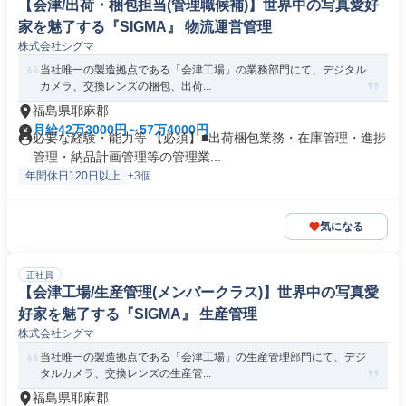
【会津/出荷・梱包担当(管理職候補)】世界中の写真愛好
家を魅了する『SIGMA』 物流運営管理
株式会社シグマ
当社唯一の製造拠点である「会津工場」の業務部門にて、デジタル
カメラ、交換レンズの梱包、出荷...
福島県耶麻郡
月給42万3000円～57万4000円
必要な経験・能力等 【必須】■出荷梱包業務・在庫管理・進捗
管理・納品計画管理等の管理業...
年間休日120日以上
+3個
気になる
正社員
【会津工場/生産管理(メンバークラス)】世界中の写真愛
好家を魅了する『SIGMA』 生産管理
株式会社シグマ
当社唯一の製造拠点である「会津工場」の生産管理部門にて、デジ
タルカメラ、交換レンズの生産管...
福島県耶麻郡