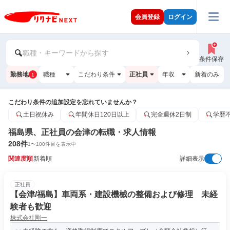
会員登録
ログイン
職種・キーワードから探す
条件保存
勤務地
職種
こだわり条件
正社員
年収
新着のみ
1
こだわり条件の追加設定を忘れていませんか？
土日祝休み
年間休日120日以上
完全週休2日制
学歴
福島県、正社員の会津の転職・求人情報
208
件
1
〜
100
件目を表示中
関連度順
新着順
詳細表示
正社員
【会津/福島】車両系・建設機械の整備および修理 未経
験者も歓迎
株式会社剛一