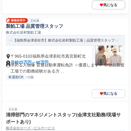
気になる
正社員
製餡工場 品質管理スタッフ
株式会社岩村製餡工場
【福島県会津若松市】株式会社岩村製餡工場｜品質管理スタッフ
〒965-0102福島県会津若松市真宮新町北
月給25万円～40万円
求める人物像 普通自動車運転免許 ＜優遇します＞ ◎食品製造
工場での勤務経験がある方 ...
車通勤OK
+2個
気になる
正社員
清掃部門のマネジメントスタッフ(会津支社勤務/現場サ
ポートあり)
株式会社ローズ・ビルサービス