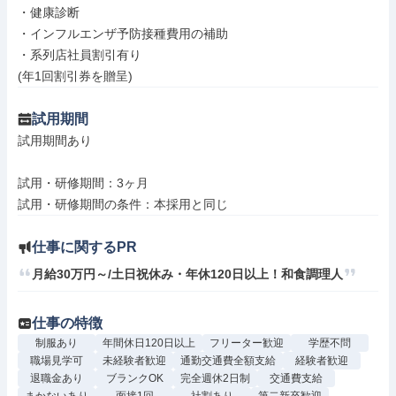
・健康診断

・インフルエンザ予防接種費用の補助

・系列店社員割引有り

(年1回割引券を贈呈)
試用期間
試用期間あり

試用・研修期間：3ヶ月

仕事に関するPR
月給30万円～/土日祝休み・年休120日以上！和食調理人
仕事の特徴
制服あり
年間休日120日以上
フリーター歓迎
学歴不問
職場見学可
未経験者歓迎
通勤交通費全額支給
経験者歓迎
退職金あり
ブランクOK
完全週休2日制
交通費支給