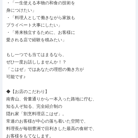
・「一生使える本物の和食の技術を

身につけたい」

・「料理人として働きながら家族も

プライベート大事にしたい」

・「将来独立するために、お客様に

愛される店で経験を積みたい」

もし一つでも当てはまるなら、

ぜひ一度お話ししませんか！？

「こはぜ」ではあなたの理想の働き方が

可能です♪

◆【お店のこだわり】

南青山、骨董通りから一本入った路地に佇む、

知る人ぞ知る、完全紹介制の

隠れ家「割烹料理店こはぜ」。

常連のお客様が中心の落ち着いた空間で、

料理長が毎朝豊洲で目利きした最高の食材で、

お客様をもてなします。
