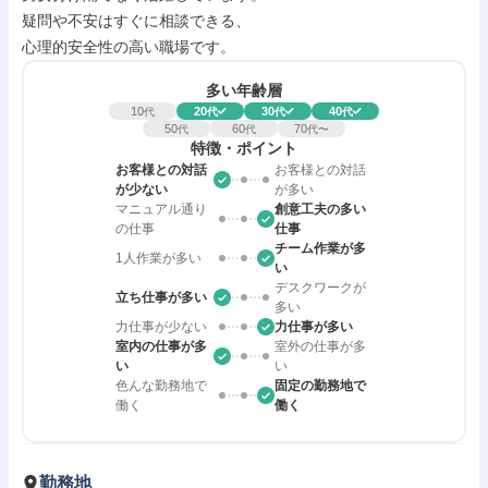
疑問や不安はすぐに相談できる、

心理的安全性の高い職場です。
多い年齢層
10
20
30
40
代
代
代
代
50
60
70
代
代
代〜
特徴・ポイント
お客様との対話
お客様との対話
が少ない
が多い
マニュアル通り
創意工夫の多い
の仕事
仕事
チーム作業が多
1人作業が多い
い
デスクワークが
立ち仕事が多い
多い
力仕事が少ない
力仕事が多い
室内の仕事が多
室外の仕事が多
い
い
色んな勤務地で
固定の勤務地で
働く
働く
勤務地