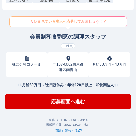
まかないあり
面接1回
社割あり
第二新卒歓迎
いま見ている求人へ応募してみましょう！
会員制和食割烹の調理スタッフ
正社員
株式会社コメール
〒107-0062東京都
月給30万円～40万円
港区南青山
月給30万円～/土日祝休み・年休120日以上！和食調理人
応募画面へ進む
原稿ID：
1cffabbb696b4916
掲載開始日：
2025/12/10（水）
問題を報告する