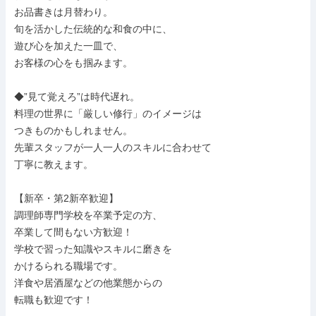
お品書きは月替わり。

旬を活かした伝統的な和食の中に、

遊び心を加えた一皿で、

お客様の心をも掴みます。

◆”見て覚えろ”は時代遅れ。

料理の世界に「厳しい修行」のイメージは

つきものかもしれません。

先輩スタッフが一人一人のスキルに合わせて

丁寧に教えます。

【新卒・第2新卒歓迎】

調理師専門学校を卒業予定の方、

卒業して間もない方歓迎！

学校で習った知識やスキルに磨きを

かけるられる職場です。

洋食や居酒屋などの他業態からの

転職も歓迎です！
