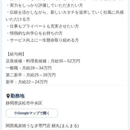
・実力をしっかり評価していただきたい方

・伝統を活かしながら、新しいカタチを追求していく社風に共感
いただける方

・仕事もプライベートも充実させたい方

・情熱的な向学⼼をお持ちの方

・サービス向上に一生懸命取り組める方

【給与例】

店長候補・料理長候補：月給35～52万円

一般職：月給28～34万円

第二新卒：月給25～28万円

新卒：月給22～24万円
勤務地
静岡県浜松市中央区
Googleマップで開く
関西風炭焼うなぎ専門店 鰻丸(まんまる)