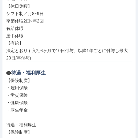
【休日休暇】

シフト制／月8~9日

季節休暇2日×年2回

有給休暇

慶弔休暇

【有給】

法定とおり ( 入社6ヶ月で10日付与、以降1年ごとに付与し最大
20日/年付与)
待遇・福利厚生
【保険制度】

・雇用保険

・労災保険

・健康保険

・厚生年金

待遇・福利厚生: 

【保険制度】
