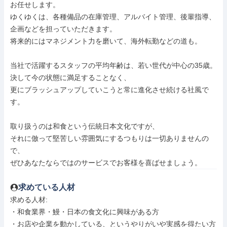
お任せします。

ゆくゆくは、各種備品の在庫管理、アルバイト管理、後輩指導、
企画などを担っていただきます。

将来的にはマネジメント力を磨いて、海外転勤などの道も。

当社で活躍するスタッフの平均年齢は、若い世代が中心の35歳。

決して今の状態に満足することなく、

更にブラッシュアップしていこうと常に進化させ続ける社風で
す。

取り扱うのは和食という伝統日本文化ですが、

それに倣って堅苦しい雰囲気にするつもりは一切ありませんの
で、

ぜひあなたならではのサービスでお客様を喜ばせましょう。
求めている人材
求める人材: 

・和食業界・鰻・⽇本の⾷⽂化に興味がある方

・お店や企業を動かしている、というやりがいや実感を得たい方
