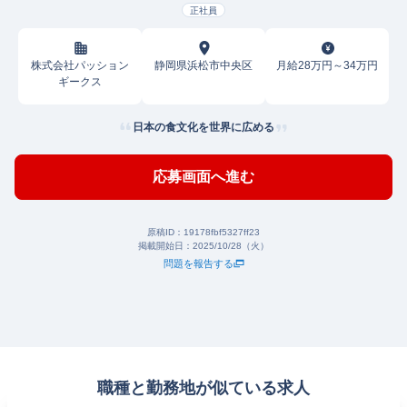
正社員
株式会社パッション
静岡県浜松市中央区
月給28万円～34万円
ギークス
日本の食文化を世界に広める
応募画面へ進む
原稿ID：
19178fbf5327ff23
掲載開始日：
2025/10/28（火）
問題を報告する
職種と勤務地が似ている求人