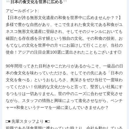
日本の食文化を世界に広める
アピールポイント: 

【日本が誇る無形文化遺産の和食を世界中に広めませんか？？】

多様で豊かな自然があり、そこで生まれた食文化である和食がユ
ネスコ無形文化遺産に登録され、そしてそのジャンルにおいても
確固たる存在感を示す鰻という独自の文化。その和食の技術、お
もてなしの文化を世界中の方々にお届けして行くことが、当社の
使命！アジアの注目企業100選に選出されたこともございます◎

90年間培ってきた目利きやこだわりがあるからこそ、一級品の日
本の食文化を味わっていただける。そしてその先にある「日本の
文化を食べる」というおもしろさ、奥深さをぜひ当社で一度味わ
ってください！伝統的な文化だからと言って、堅苦しい社風にす
るつもりは一切ありません。世の中のニーズに合わせて変化させ
ながら、スタッフの情熱と興味によって進化させながら、ベンチ
ャー×和食というテーマを一緒に楽しんでいきませんか？

□■ 先輩スタッフより ■□

前職である洋食業態に携わっていた時より、会社を動かしている