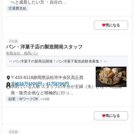
へと成長したい方 ・自分の...
交通費支給
気になる
正社員
パン・洋菓子店の製造開発スタッフ
有限会社 相馬パン
パン洋菓子の新商品開発！パン洋菓子製造経験者募集！
〒433-8118静岡県浜松市中央区高丘西
月給26万4200円～41万8700円
求めている人材 スタッフの半分が主婦（夫）さん！ 商品開
発・販売企画など積極的に行っ...
副業・WワークOK
+14個
気になる
正社員