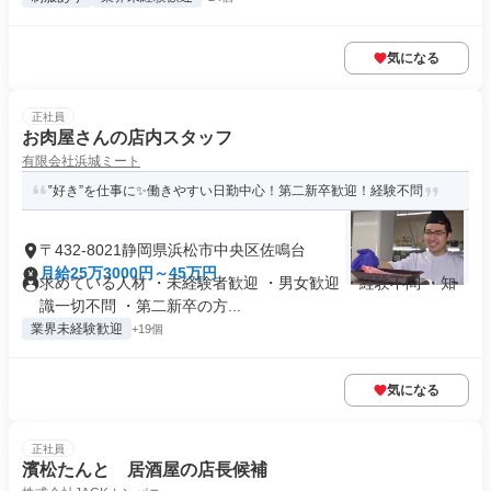
気になる
正社員
お肉屋さんの店内スタッフ
有限会社浜城ミート
‟好き”を仕事に✨働きやすい日勤中心！第二新卒歓迎！経験不問
〒432-8021静岡県浜松市中央区佐鳴台
月給25万3000円～45万円
求めている人材 ・未経験者歓迎 ・男女歓迎 ・経験不問 ・知
識一切不問 ・第二新卒の方...
業界未経験歓迎
+19個
気になる
正社員
濱松たんと 居酒屋の店長候補