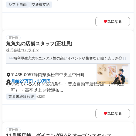
シフト自由
交通費支給
気になる
正社員
魚魚丸の店舗スタッフ(正社員)
株式会社コムライン
福利厚生充実✨エンタメ性の高いイベントや接客など働く楽しさ◎
〒435-0057静岡県浜松市中央区中田町
月給27万円～33万円
求めている人材 ✅必須条件 ・普通自動車運転免許（AT限定
可） ・高卒以上 ✅歓迎条...
業界未経験歓迎
+22個
気になる
正社員
11月新店舗 ダイニングBAR オープンスタッフ