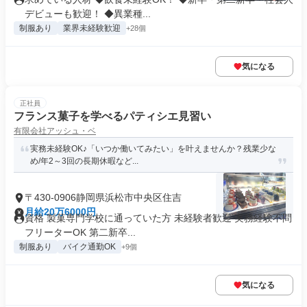
デビューも歓迎！ ◆異業種...
制服あり
業界未経験歓迎
+28個
気になる
正社員
フランス菓子を学べるパティシエ見習い
有限会社アッシュ・ベ
実務未経験OK♪「いつか働いてみたい」を叶えませんか？残業少な
め/年2～3回の長期休暇など...
〒430-0906静岡県浜松市中央区住吉
月給20万6000円
資格 製菓専門学校に通っていた方 未経験者歓迎 実務経験不問
フリーターOK 第二新卒...
制服あり
バイク通勤OK
+9個
気になる