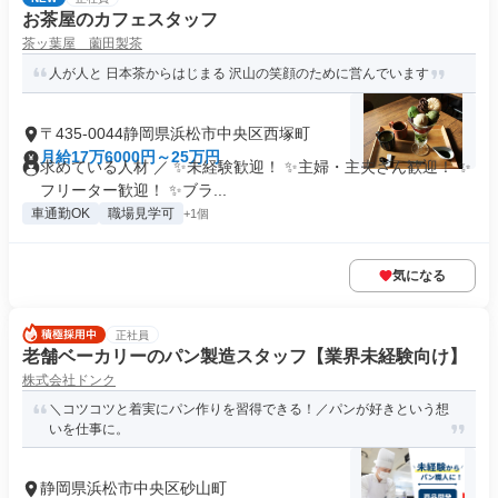
お茶屋のカフェスタッフ
茶ッ葉屋 薗田製茶
人が人と 日本茶からはじまる 沢山の笑顔のために営んでいます
〒435-0044静岡県浜松市中央区西塚町
月給17万6000円～25万円
求めている人材 ／ ✨未経験歓迎！ ✨主婦・主夫さん歓迎！ ✨
フリーター歓迎！ ✨ブラ...
車通勤OK
職場見学可
+1個
気になる
正社員
老舗ベーカリーのパン製造スタッフ【業界未経験向け】
株式会社ドンク
＼コツコツと着実にパン作りを習得できる！／パンが好きという想
いを仕事に。
静岡県浜松市中央区砂山町