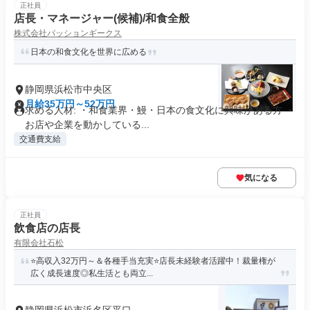
正社員
店長・マネージャー(候補)/和食全般
株式会社パッションギークス
日本の和食文化を世界に広める
静岡県浜松市中央区
月給35万円～52万円
求める人材: ・和食業界・鰻・⽇本の⾷⽂化に興味がある方 ・
お店や企業を動かしている...
交通費支給
気になる
正社員
飲食店の店長
有限会社石松
⭐高収入32万円～＆各種手当充実⭐店長未経験者活躍中！裁量権が
広く成長速度◎私生活とも両立...