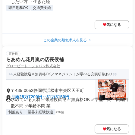
したい方 ・生きた経...
即日勤務OK
交通費支給
気になる
この企業の類似求人を見る
正社員
らあめん花月嵐の店長候補
グロービート・ジャパン株式会社
未経験歓迎＆無資格OK／マネジメントが学べる充実研修あり
〒435-0052静岡県浜松市中央区天王町
月給25万7200円～31万8150円
求めている人材 ✅未経験歓迎 ✅無資格OK ✅学歴不問・転職回
数不問 ✅年齢不問 業...
制服あり
業界未経験歓迎
+36個
気になる