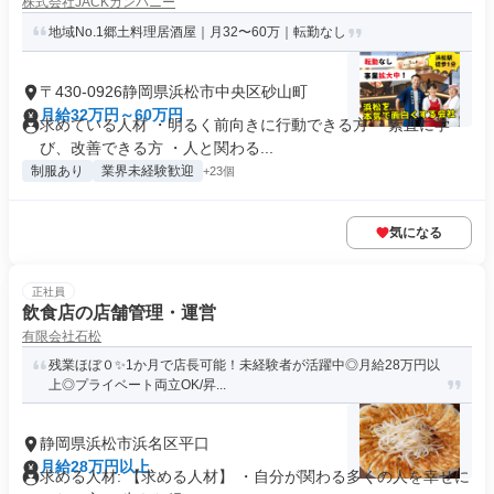
株式会社JACKカンパニー
地域No.1郷土料理居酒屋｜月32〜60万｜転勤なし
〒430-0926静岡県浜松市中央区砂山町
月給32万円～60万円
求めている人材 ・明るく前向きに行動できる方 ・素直に学
び、改善できる方 ・人と関わる...
制服あり
業界未経験歓迎
+23個
気になる
正社員
飲食店の店舗管理・運営
有限会社石松
残業ほぼ０✨1か月で店長可能！未経験者が活躍中◎月給28万円以
上◎プライベート両立OK/昇...
静岡県浜松市浜名区平口
月給28万円以上
求める人材: 【求める人材】 ・自分が関わる多くの人を幸せに