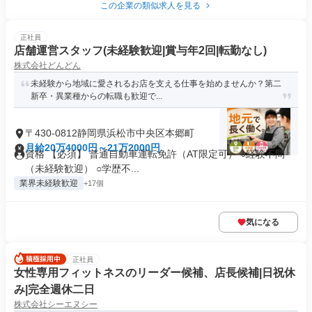
この企業の類似求人を見る
正社員
店舗運営スタッフ(未経験歓迎|賞与年2回|転勤なし)
株式会社どんどん
未経験から地域に愛されるお店を支える仕事を始めませんか？第二
新卒・異業種からの転職も歓迎で...
〒430-0812静岡県浜松市中央区本郷町
月給20万4000円～21万2000円
資格 【必須】 普通自動車運転免許（AT限定可） ○経験不問
（未経験歓迎） ○学歴不...
業界未経験歓迎
+17個
気になる
正社員
女性専用フィットネスのリーダー候補、店長候補|日祝休
み|完全週休二日
株式会社シーエヌシー