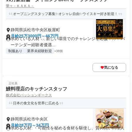
華々－ＫＡＫＡ－
オープニングスタッフ募集✨オシャレ自由✨ウイスキー好き歓迎！
静岡県浜松市中央区板屋町
月給25万3000円～46万円
求めている人材 ⸜⸜ 新しい環境でのチャレンジを応援！⸝⸝ ✅バ
ーテンダー経験者優遇...
制服あり
業界未経験歓迎
+38個
気になる
正社員
鰻料理店のキッチンスタッフ
株式会社パッションギークス
日本の食文化を世界に広める
静岡県浜松市中央区
月給28万円～34万円
求める人材: ・可能性を秘める食材を駆使し、質の高い料理人