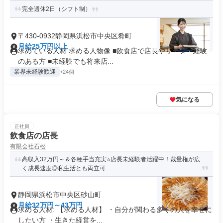
完全週休2日（シフト制）
〒430-0932静岡県浜松市中央区肴町
月給25万円以上
求めている人材 求める人物像 ■飲食店で店長やリーダー経験
のある方 ■未経験でも将来店...
業界未経験歓迎
+24個
気になる
正社員
飲食店の店長
有限会社石松
高収入32万円～＆各種手当充実⭐店長未経験者活躍中！裁量権が広
く成長速度◎私生活とも両立可...
静岡県浜松市中央区砂山町
月給32万円～43万円
求める人材: 【求める人材】 ・自分が関わる多くの人を幸せに
したい方 ・生きた経営を...