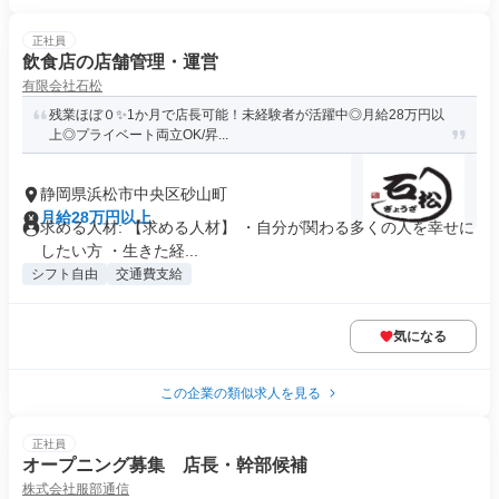
正社員
飲食店の店舗管理・運営
有限会社石松
残業ほぼ０✨1か月で店長可能！未経験者が活躍中◎月給28万円以
上◎プライベート両立OK/昇...
静岡県浜松市中央区砂山町
月給28万円以上
求める人材: 【求める人材】 ・自分が関わる多くの人を幸せに
したい方 ・生きた経...
シフト自由
交通費支給
気になる
この企業の類似求人を見る
正社員
オープニング募集 店長・幹部候補
株式会社服部通信