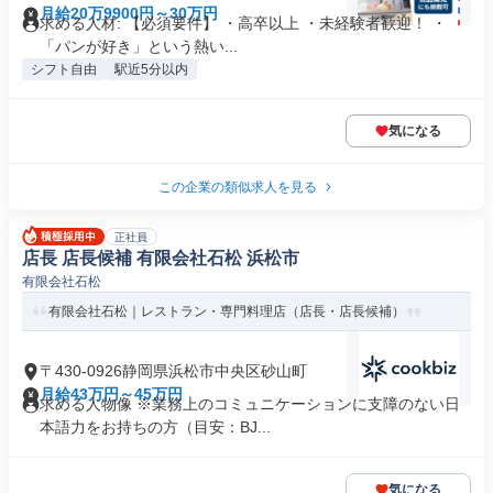
月給20万9900円～30万円
求める人材: 【必須要件】 ・高卒以上 ・未経験者歓迎！ ・
「パンが好き」という熱い...
シフト自由
駅近5分以内
気になる
この企業の類似求人を見る
正社員
店長 店長候補 有限会社石松 浜松市
有限会社石松
有限会社石松｜レストラン・専門料理店（店長・店長候補）
〒430-0926静岡県浜松市中央区砂山町
月給43万円～45万円
求める人物像 ※業務上のコミュニケーションに支障のない日
本語力をお持ちの方（目安：BJ...
気になる