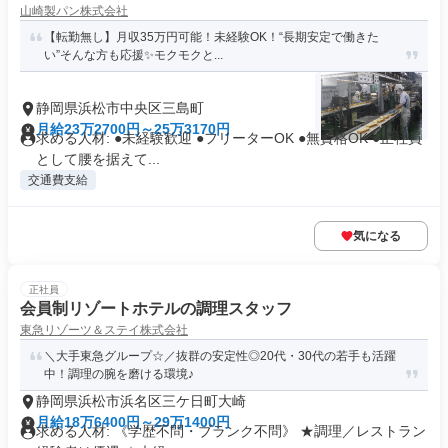
山崎製パン株式会社
【転勤無し】月収35万円可能！未経験OK！“長期安定で働きた
い”そんな方も応援✨モクモクと...
静岡県浜松市中央区三島町
月給23万2700円～25万3170円
求める人材: ●未経験歓迎 ●フリーターOK ●無資格OK ●正社員
として腰を据えて...
交通費支給
気になる
正社員
会員制リゾートホテルの調理スタッフ
東急リゾーツ＆ステイ株式会社
＼大手東急グループ☆／抜群の安定性◎20代・30代の若手も活躍
中！調理の腕を磨ける環境♪
静岡県浜松市浜名区三ケ日町大崎
月給18万6400円～29万1400円
求める人材: 《学歴不問・ブランク不問》 ★調理／レストラン