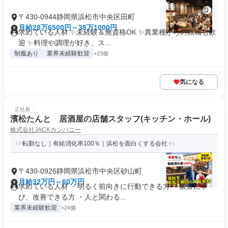
〒430-0944静岡県浜松市中央区田町
月給28万6500円～38万1000円
求めている人材 ✨未経験＆無資格OK ✨異業種からの転職も歓
迎 ✨料理や調理が好き、ス...
制服あり
業界未経験歓迎
+23個
気になる
正社員
濱松たんと 居酒屋の店舗スタッフ(キッチン・ホール)
株式会社JACKカンパニー
転勤なし｜有給消化率100％｜浜松を面白くする会社
〒430-0926静岡県浜松市中央区砂山町
月給32万円～60万円
求めている人材 ・明るく前向きに行動できる方 ・素直に学
び、改善できる方 ・人と関わる...
業界未経験歓迎
+24個