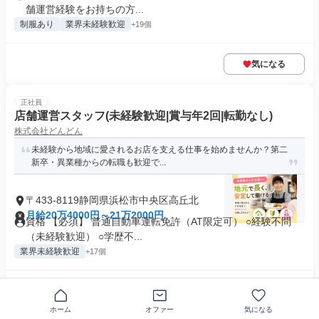
舗運営経験をお持ちの方...
制服あり
業界未経験歓迎
+19個
気になる
正社員
店舗運営スタッフ(未経験歓迎|賞与年2回|転勤なし)
株式会社どんどん
未経験から地域に愛されるお店を支える仕事を始めませんか？第二
新卒・異業種からの転職も歓迎で...
〒433-8119静岡県浜松市中央区高丘北
月給20万4000円～21万2000円
資格 【必須】 普通自動車運転免許（AT限定可） ○経験不問
（未経験歓迎） ○学歴不...
業界未経験歓迎
+17個
気になる
ホーム
オファー
気になる