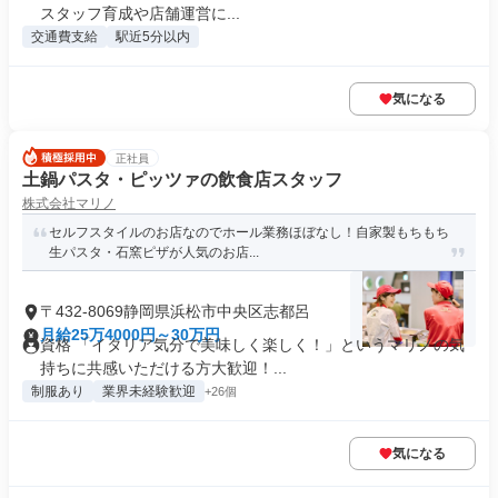
スタッフ育成や店舗運営に...
交通費支給
駅近5分以内
気になる
正社員
土鍋パスタ・ピッツァの飲食店スタッフ
株式会社マリノ
セルフスタイルのお店なのでホール業務ほぼなし！自家製もちもち
生パスタ・石窯ピザが人気のお店...
〒432-8069静岡県浜松市中央区志都呂
月給25万4000円～30万円
資格 「イタリア気分で美味しく楽しく！」というマリノの気
持ちに共感いただける方大歓迎！...
制服あり
業界未経験歓迎
+26個
気になる