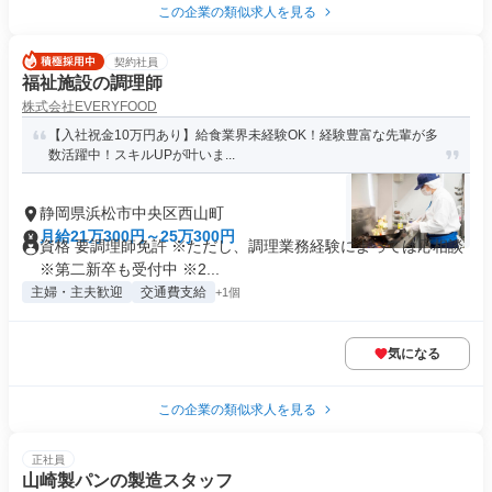
この企業の類似求人を見る
契約社員
福祉施設の調理師
株式会社EVERYFOOD
【入社祝金10万円あり】給食業界未経験OK！経験豊富な先輩が多
数活躍中！スキルUPが叶いま...
静岡県浜松市中央区西山町
月給21万300円～25万300円
資格 要調理師免許 ※ただし、調理業務経験によっては応相談
※第二新卒も受付中 ※2...
主婦・主夫歓迎
交通費支給
+1個
気になる
この企業の類似求人を見る
正社員
山崎製パンの製造スタッフ