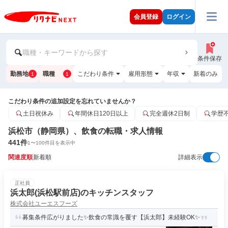
会員登録
ログイン
職種・キーワードから探す
条件保存
勤務地
職種
こだわり条件
雇用形態
年収
新着のみ
1
1
こだわり条件の追加設定を忘れていませんか？
土日祝休み
年間休日120日以上
完全週休2日制
学歴
浜松市（静岡県）、飲食の転職・求人情報
441
件
1
〜
100
件目を表示中
関連度順
新着順
詳細表示
正社員
浜太郎(浜松駅前店)のキッチンスタッフ
株式会社ユーエスフーズ
募集条件広がりました✨飲食の常識を覆す【浜太郎】未経験OK✨