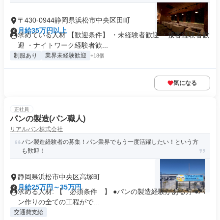
〒430-0944静岡県浜松市中央区田町
月給35万円以上
求めている人材 【歓迎条件】 ・未経験者歓迎 ・接客経験者歓
迎 ・ナイトワーク経験者歓...
制服あり
業界未経験歓迎
+18個
気になる
正社員
パンの製造(パン職人)
リアルパン株式会社
パン製造経験者の募集！パン業界でもう一度活躍したい！という方
も歓迎！
静岡県浜松市中央区高塚町
月給25万円～35万円
求める人材: 【 必須条件 】 ●パンの製造経験がある方 ●パ
ン作りの全ての工程がで...
交通費支給