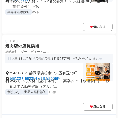
求めている人材 ＜ 1～2名の募集！ ＞ 未経験OK、年齢不問
【歓迎条件】 ✅飲...
業界未経験歓迎
+22個
気になる
正社員
焼肉店の店長候補
株式会社 ジー・ディー・エス
✅早ければ1年で店長✅店長は月収27万円～✅SVや独立の道も
〒431-3121静岡県浜松市中央区有玉北町
月給22万6822円～33万8056円
求めている人材 【必須条件】 ・高卒以上 【歓迎条件】 ・飲
食店での勤務経験（アルバ...
制服あり
業界未経験歓迎
+19個
気になる