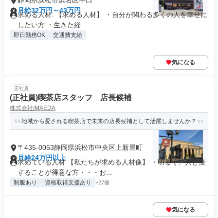
静岡県浜松市浜名区平口
月給32万円～43万円
求める人材: 【求める人材】 ・自分が関わる多くの人を幸せに
したい方 ・生きた経...
即日勤務OK
交通費支給
気になる
正社員
(正社員)喫茶店スタッフ 店長候補
株式会社IMAEDA
地域から愛される喫茶店で未来の店長候補として活躍しませんか？
〒435-0053静岡県浜松市中央区上新屋町
月給24万円以上
求めている人材 【私たちが求める人材像】 ・明るく、人と接
することが得意な方・・・お...
制服あり
資格取得支援あり
+27個
気になる