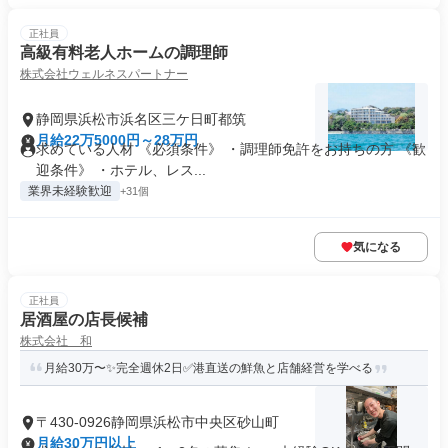
正社員
高級有料老人ホームの調理師
株式会社ウェルネスパートナー
静岡県浜松市浜名区三ケ日町都筑
月給22万5000円～28万円
求めている人材 《必須条件》 ・調理師免許をお持ちの方 《歓
迎条件》 ・ホテル、レス...
業界未経験歓迎
+31個
気になる
正社員
居酒屋の店長候補
株式会社 和
月給30万〜✨完全週休2日✅港直送の鮮魚と店舗経営を学べる
〒430-0926静岡県浜松市中央区砂山町
月給30万円以上