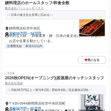
鰻料理店のホールスタッフ/和食全般
株式会社パッションギークス
日本の食文化を世界に広める
静岡県浜松市中央区
月給28万円～34万円
求める人材: ・和食業界・鰻・⽇本の⾷⽂化に興味がある方 ・
お店や企業を動かしている...
交通費支給
駅近5分以内
気になる
正社員
2026秋OPEN(オープニング)|居酒屋のキッチンスタッフ
株式会社登坂
月給36万円以上＋賞与年2回／昇給年4回／完全週休2日制
〒430-0944静岡県浜松市中央区田町
月給36万円～55万円
求めている人材 ◆飲食未経験OK！ ◆新卒・第二新卒・社会人