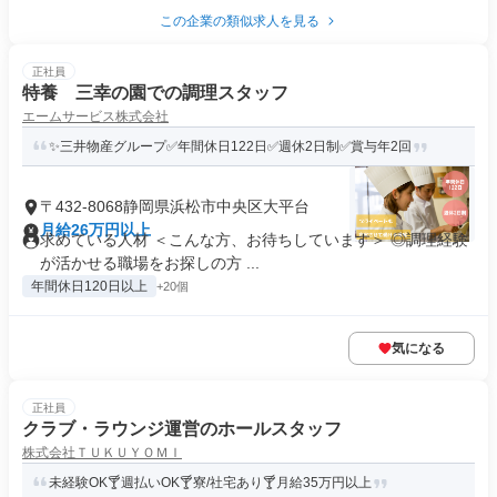
この企業の類似求人を見る
正社員
特養 三幸の園での調理スタッフ
エームサービス株式会社
✨三井物産グループ✅年間休日122日✅週休2日制✅賞与年2回
〒432-8068静岡県浜松市中央区大平台
月給26万円以上
求めている人材 ＜こんな方、お待ちしています＞ ◎調理経験
が活かせる職場をお探しの方 ...
年間休日120日以上
+20個
気になる
正社員
クラブ・ラウンジ運営のホールスタッフ
株式会社ＴＵＫＵＹＯＭＩ
未経験OK🍸週払いOK🍸寮/社宅あり🍸月給35万円以上