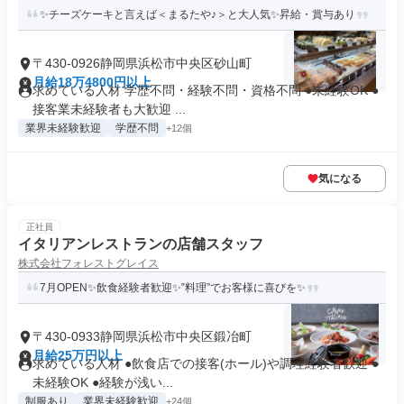
✨チーズケーキと言えば＜まるたや♪＞と大人気✨昇給・賞与あり
〒430-0926静岡県浜松市中央区砂山町
月給18万4800円以上
求めている人材 学歴不問・経験不問・資格不問 ●未経験OK ●
接客業未経験者も大歓迎 ...
業界未経験歓迎
学歴不問
+12個
気になる
正社員
イタリアンレストランの店舗スタッフ
株式会社フォレストグレイス
7月OPEN✨飲食経験者歓迎✨‟料理”でお客様に喜びを✨
〒430-0933静岡県浜松市中央区鍛冶町
月給25万円以上
求めている人材 ●飲食店での接客(ホール)や調理経験者歓迎 ●
未経験OK ●経験が浅い...
制服あり
業界未経験歓迎
+24個