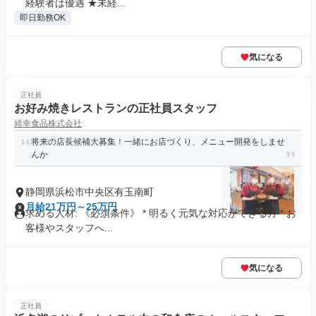
経験者は優遇 ★未経...
即日勤務OK
気になる
正社員
お好み焼きレストランの正社員スタッフ
靖幸食品株式会社
将来の店長候補大募集！一緒にお店づくり、メニュー開発をしませ
んか
静岡県浜松市中央区有玉南町
月給21万円～25万円
求める人材: 《必須条件》 * 明るく元気な対応ができる方 * お
客様やスタッフへ...
気になる
正社員