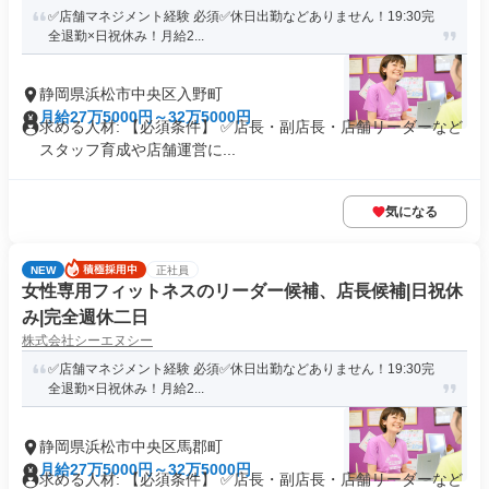
✅店舗マネジメント経験 必須✅休日出勤などありません！19:30完
全退勤×日祝休み！月給2...
静岡県浜松市中央区入野町
月給27万5000円～32万5000円
求める人材: 【必須条件】 ✅店長・副店長・店舗リーダーなど
スタッフ育成や店舗運営に...
気になる
NEW
正社員
女性専用フィットネスのリーダー候補、店長候補|日祝休
み|完全週休二日
株式会社シーエヌシー
✅店舗マネジメント経験 必須✅休日出勤などありません！19:30完
全退勤×日祝休み！月給2...
静岡県浜松市中央区馬郡町
月給27万5000円～32万5000円
求める人材: 【必須条件】 ✅店長・副店長・店舗リーダーなど