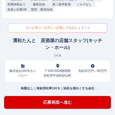
長期休暇あり
服装自由
第二新卒歓迎
ノルマなし
友達と応募OK
髪型・髪色自由
いま見ている求人へ応募してみましょう！
濱松たんと 居酒屋の店舗スタッフ(キッチ
ン・ホール)
正社員
株式会社JACKカン
〒430-0926静岡県
月給32万円～60万円
パニー
浜松市中央区砂山町
転勤なし｜有給消化率100％｜浜松を面白くする会社
応募画面へ進む