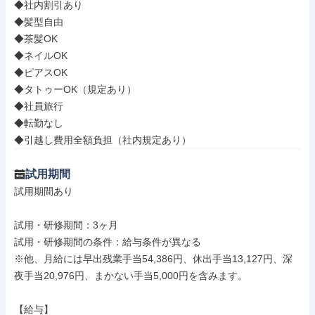
◆社内割引あり

◆髪型自由

◆茶髪OK

◆ネイルOK

◆ピアスOK

◆タトゥーOK（規定あり）

◆社員旅行

◆転勤なし

◆引越し費用全額負担（社内規定あり）
試用期間
試用期間あり

試用・研修期間：3ヶ月

試用・研修期間の条件：給与条件が異なる

※他、月給には早出残業手当54,386円、休出手当13,127円、深
夜手当20,976円、まかない手当5,000円を含みます。

【給与】
