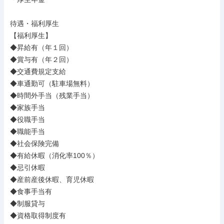
待遇・福利厚生

【福利厚生】

◆昇給有（年１回）

◆賞与有（年２回）

◆交通費規定支給

◆車通勤可（駐車場無料）

◆時間外手当（残業手当）

◆家族手当

◆役職手当

◆職能手当

◆社会保険完備

◆有給休暇（消化率100％）

◆忌引休暇

◆産前産後休暇、育児休暇

◆食事手当有

◆制服貸与

◆資格取得制度有
