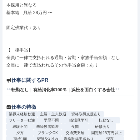
本採用と異なる

基本給 : 月給 28万円 〜

固定残業代：あり

【一律手当】

全員に一律で支払われる通勤・皆勤・家族手当金額：なし

仕事に関するPR
転勤なし｜有給消化率100％｜浜松を面白くする会社
仕事の特徴
業界未経験歓迎
主婦・主夫歓迎
資格取得支援あり
フリーター歓迎
学歴不問
職場見学可
転勤なし
経験不問
未経験者歓迎
夜間
研修あり
夕方
ブランクOK
交通費支給
固定給25万円以上
面接1回
駅近5分以内
資格取得手当あり
深夜