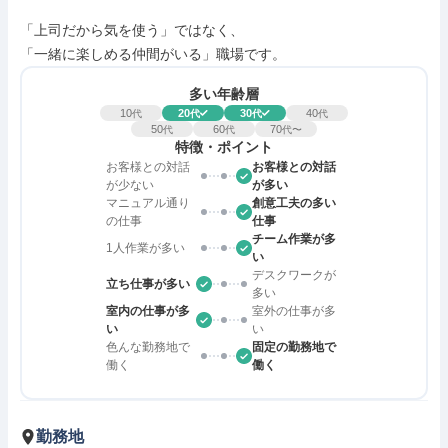
「上司だから気を使う」ではなく、

「一緒に楽しめる仲間がいる」職場です。
多い年齢層
10
20
30
40
代
代
代
代
50
60
70
代
代
代〜
特徴・ポイント
お客様との対話
お客様との対話
が少ない
が多い
マニュアル通り
創意工夫の多い
の仕事
仕事
チーム作業が多
1人作業が多い
い
デスクワークが
立ち仕事が多い
多い
室内の仕事が多
室外の仕事が多
い
い
色んな勤務地で
固定の勤務地で
働く
働く
勤務地