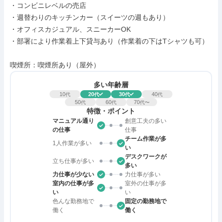
・コンビニレベルの売店

・週替わりのキッチンカー（スイーツの週もあり）

・オフィスカジュアル、スニーカーOK

・部署により作業着上下貸与あり（作業着の下はTシャツも可）

喫煙所：喫煙所あり（屋外）
多い年齢層
10
20
30
40
代
代
代
代
50
60
70
代
代
代〜
特徴・ポイント
マニュアル通り
創意工夫の多い
の仕事
仕事
チーム作業が多
1人作業が多い
い
デスクワークが
立ち仕事が多い
多い
力仕事が少ない
力仕事が多い
室内の仕事が多
室外の仕事が多
い
い
色んな勤務地で
固定の勤務地で
働く
働く