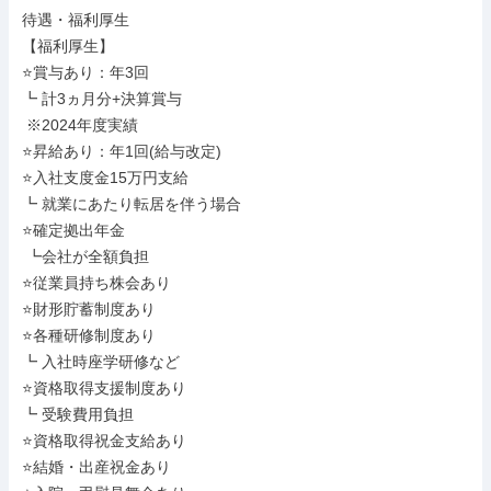
待遇・福利厚生

【福利厚生】

⭐賞与あり：年3回

┗ 計3ヵ月分+決算賞与

 ※2024年度実績

⭐昇給あり：年1回(給与改定)

⭐入社支度金15万円支給

┗ 就業にあたり転居を伴う場合

⭐確定拠出年金

 ┗会社が全額負担

⭐従業員持ち株会あり

⭐財形貯蓄制度あり

⭐各種研修制度あり

┗ 入社時座学研修など

⭐資格取得支援制度あり

┗ 受験費用負担

⭐資格取得祝金支給あり

⭐結婚・出産祝金あり
