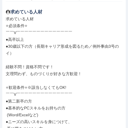
求めている人材
求めている人材

⭐必須条件⭐

￣￣V￣￣￣￣￣￣￣￣￣￣￣￣￣￣

●高卒以上

●30歳以下の方（長期キャリア形成を図るため／例外事由3号の
イ）

経験不問！資格不問です！

文理問わず、ものづくりが好きな方歓迎！

⭐歓迎条件⭐※該当しなくてもOK!

￣￣V￣￣￣￣￣￣￣￣￣￣￣￣￣￣

●第二新卒の方

●基本的なPCスキルをお持ちの方

 (Word/Excelなど)

●ニーズの高いスキルを身につけて、
