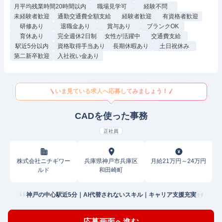
月平均残業時間20時間以内
職場見学可
経験不問
未経験者歓迎
通勤交通費全額支給
経験者歓迎
有資格者歓迎
研修あり
退職金あり
賞与あり
ブランクOK
育休あり
完全週休2日制
女性が活躍中
交通費支給
駅近5分以内
資格取得手当あり
長期休暇あり
土日祝休み
第二新卒歓迎
入社祝い金あり
いま見ている求人へ応募してみましょう！
CADを使った事務
正社員
株式会社ニチギワー
兵庫県神戸市兵庫区
月給21万円～24万円
ルド
和田崎町
神戸の中心駅近5分｜AI代替されないスキル｜キャリア支援充実
応募画面へ進む