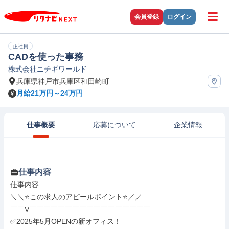
会員登録
ログイン
正社員
CADを使った事務
株式会社ニチギワールド
兵庫県神戸市兵庫区和田崎町
月給21万円～24万円
仕事概要
応募について
企業情報
仕事内容
仕事内容

＼＼⭐この求人のアピールポイント⭐／／

￣￣V￣￣￣￣￣￣￣￣￣￣￣￣￣￣￣￣￣

✅2025年5月OPENの新オフィス！
