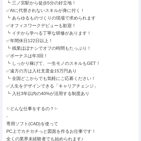
┗ 三ノ宮駅から徒歩5分の好立地！

✅AIに代替されないスキルが身に付く！

┗ あらゆるものづくりの現場で求められます

✅オフィスワークデビューも歓迎！

┗ イチから学べる丁寧な研修があります！

✅年間休日122日以上！

┗ 残業ほぼナシでオフの時間もたっぷり！

✅ボーナスは年3回！

┗ しっかり稼げて、一生モノのスキルもGET！

✅遠方の方は入社支度金15万円あり

┗ 全国どこからでも気軽にご応募ください！

✅人生をデザインできる「キャリアチェンジ」

┗ 入社3年以内の40%が活用する制度あり

✨どんな仕事をするの？✨

-

専用ソフト(CAD)を使って

PC上でカチカチっと図面を作るお仕事です！

全くの業界未経験者でも始められます♪
