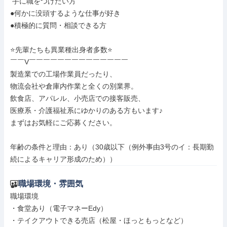
 手に職をつけたい方

●何かに没頭するような仕事が好き

●積極的に質問・相談できる方

⭐先輩たちも異業種出身者多数⭐

￣￣V￣￣￣￣￣￣￣￣￣￣￣￣￣￣

製造業での工場作業員だったり、

物流会社や倉庫内作業と全くの別業界。

飲食店、アパレル、小売店での接客販売、

医療系・介護福祉系にゆかりのある方もいます♪

まずはお気軽にご応募ください。

年齢の条件と理由：あり（30歳以下（例外事由3号のイ：長期勤
続によるキャリア形成のため））
職場環境・雰囲気
職場環境

・食堂あり（電子マネーEdy）

・テイクアウトできる売店（松屋・ほっともっとなど）
