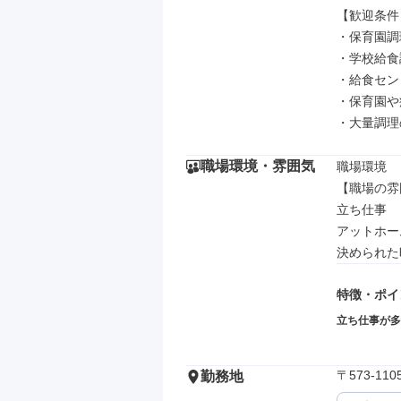
【歓迎条件】
・保育園調
・学校給食
・給食セン
・保育園や
・大量調理
職場環境・雰囲気
職場環境

【職場の雰
立ち仕事

アットホーム
決められた
特徴・ポイ
立ち仕事が多
〒573-1
勤務地