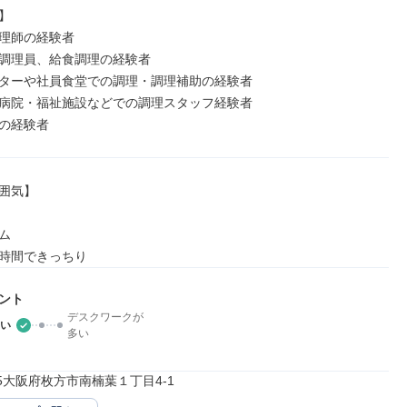


理師の経験者

調理員、給食調理の経験者

ターや社員食堂での調理・調理補助の経験者

病院・福祉施設などでの調理スタッフ経験者

の経験者
囲気】



時間できっちり
ント
デスクワークが
い
多い
105大阪府枚方市南楠葉１丁目4-1