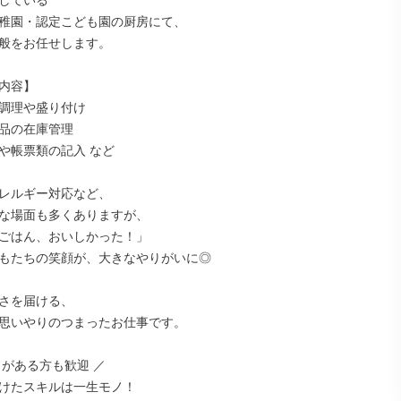
している

稚園・認定こども園の厨房にて、

般をお任せします。

内容】

調理や盛り付け

品の在庫管理

や帳票類の記入 など

レルギー対応など、

な場面も多くありますが、

ごはん、おいしかった！」

もたちの笑顔が、大きなやりがいに◎

さを届ける、

思いやりのつまったお仕事です。

がある方も歓迎 ／

けたスキルは一生モノ！
