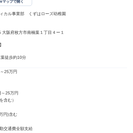
gleマップで開く
ィカル事業部　くずはローズ幼稚園

105 大阪府枚方市南楠葉１丁目４ー１



樟葉徒歩約10分
～25万円

円～25万円

を含む）

万円)含む

勤交通費全額支給
