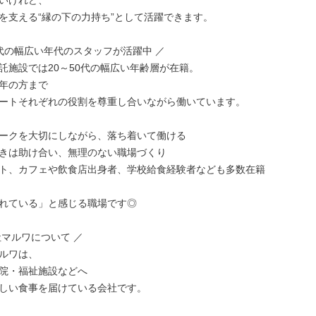
いけれど、

を支える“縁の下の力持ち”として活躍できます。

0代の幅広い年代のスタッフが活躍中 ／

託施設では20～50代の幅広い年齢層が在籍。

年の方まで

ートそれぞれの役割を尊重し合いながら働いています。

ークを大切にしながら、落ち着いて働ける

きは助け合い、無理のない職場づくり

ト、カフェや飲食店出身者、学校給食経験者なども多数在籍

れている」と感じる職場です◎

マルワについて ／

ルワは、

院・福祉施設などへ

しい食事を届けている会社です。
