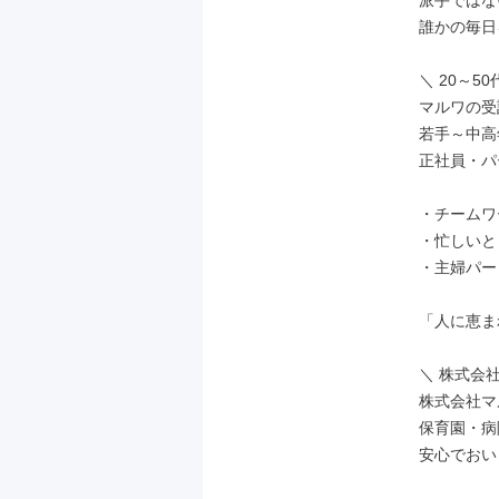
派手ではな
誰かの毎日
＼ 20～5
マルワの受
若手～中高
正社員・パ
・チームワ
・忙しいと
・主婦パー
「人に恵ま
＼ 株式会社
株式会社マ
保育園・病
安心でおい