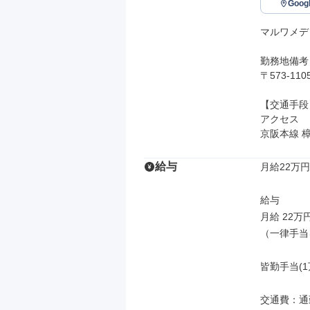
Goo
マルワメデ
勤務地備考

〒573-1
【交通手段】
アクセス

京阪本線 
給与
月給22万円
給与

月給 22万
（一律手当
皆勤手当(1
交通費：通