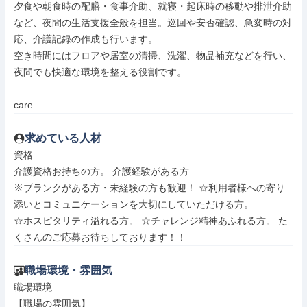
夕食や朝食時の配膳・食事介助、就寝・起床時の移動や排泄介助
など、夜間の生活支援全般を担当。巡回や安否確認、急変時の対
応、介護記録の作成も行います。

空き時間にはフロアや居室の清掃、洗濯、物品補充などを行い、
夜間でも快適な環境を整える役割です。

care
求めている人材
資格

介護資格お持ちの方。 介護経験がある方

※ブランクがある方・未経験の方も歓迎！ ☆利用者様への寄り
添いとコミュニケーションを大切にしていただける方。

☆ホスピタリティ溢れる方。 ☆チャレンジ精神あふれる方。 た
くさんのご応募お待ちしております！！
職場環境・雰囲気
職場環境

【職場の雰囲気】
