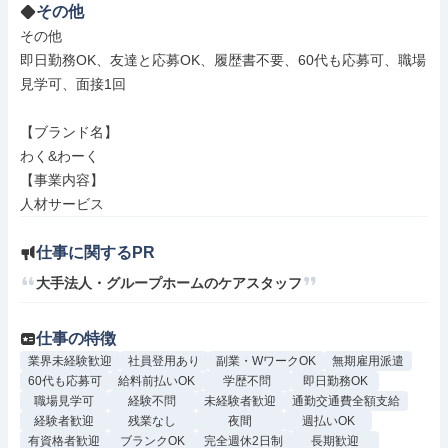
その他
その他

即日勤務OK、友達と応募OK、履歴書不要、60代も応募可、職場
見学可、面接1回

【ブランド名】

わく&わーく

【事業内容】

人材サービス
仕事に関するPR
大手法人・グループホームのケアスタッフ
仕事の特徴
業界未経験歓迎
社員登用あり
副業・WワークOK
無期雇用派遣
60代も応募可
給料前払いOK
学歴不問
即日勤務OK
職場見学可
経験不問
未経験者歓迎
通勤交通費全額支給
経験者歓迎
残業なし
夜間
週払いOK
有資格者歓迎
ブランクOK
完全週休2日制
長期歓迎