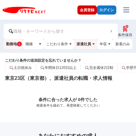
会員登録
ログイン
職種・キーワードから探す
条件保存
勤務地
職種
こだわり条件
派遣社員
年収
新着のみ
1
こだわり条件の追加設定を忘れていませんか？
土日祝休み
年間休日120日以上
完全週休2日制
学歴
東京23区（東京都）、派遣社員の転職・求人情報
条件に合った求人が 0件でした
検索条件を緩めて、再度検索してください