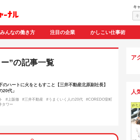
キ
みんなの働き方
注目の企業
かしこい仕事術
ア
ワー”の記事一覧
下のハートに火をともすこと【三井不動産北原副社長】
の20代」
人
ト
#上阪徹
#三井不動産
#うまくいく人の20代
#COREDO室町
井タワー