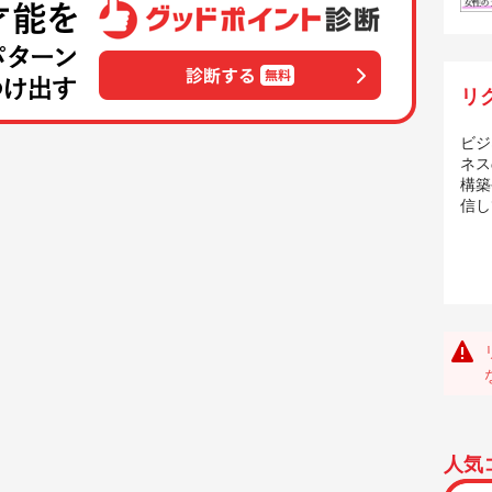
リ
ビジ
ネス
構築
信し
人気