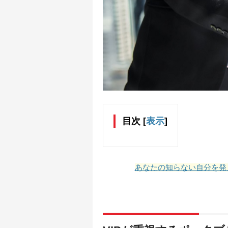
目次
[
表示
]
あなたの知らない自分を発