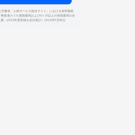
厚生労働省「人材サービス総合サイト」における有料職業
介事業者のうち無期雇用および4ヶ月以上の有期雇用の合
人数（2023年度実績を自社集計）2024年5月時点