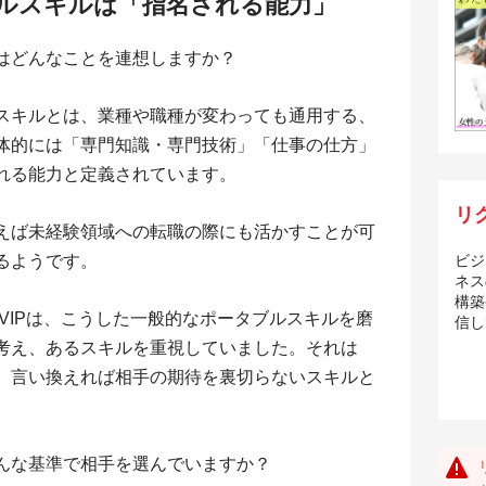
ブルスキルは「指名される能力」
はどんなことを連想しますか？
スキルとは、業種や職種が変わっても通用する、
体的には「専門知識・専門技術」「仕事の仕方」
れる能力と定義されています。
リ
えば未経験領域への転職の際にも活かすことが可
るようです。
ビジ
ネス
構築
のVIPは、こうした一般的なポータブルスキルを磨
信し
考え、あるスキルを重視していました。それは
。言い換えれば相手の期待を裏切らないスキルと
んな基準で相手を選んでいますか？