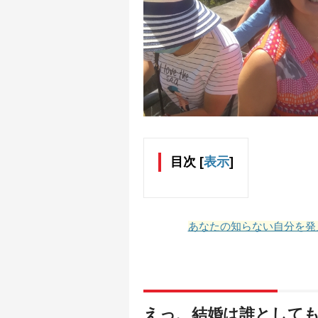
目次
[
表示
]
あなたの知らない自分を発
えっ、結婚は誰として