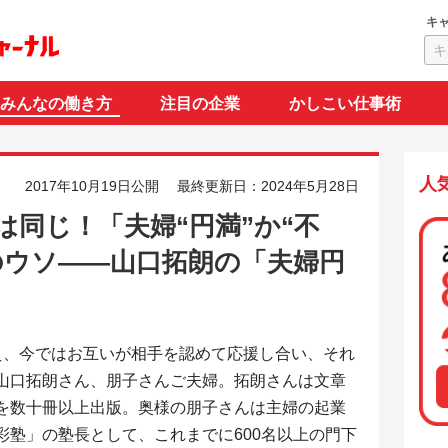
キ
みんなの働き方
注目の企業
かしこい仕事術
人
2017年10月19日公開
最終更新日：2024年5月28日
は同じ！「夫婦“円満”か“不
のウソ――山口拓朗の「夫婦円
え、今ではお互いが相手を認めて応援し合い、それ
山口拓朗さん、朋子さんご夫婦。拓朗さんは文章
を数十冊以上出版。奥様の朋子さんは主婦の起業
彩塾」の塾長として、これまでに600名以上の門下