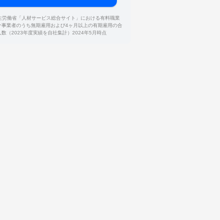
厚生労働省「人材サービス総合サイト」における有料職業
介事業者のうち無期雇用および4ヶ月以上の有期雇用の合
人数（2023年度実績を自社集計）2024年5月時点