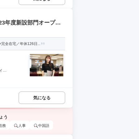
23年度新設部門オープニ
全在宅／年休126日...
..
気になる
ょう
総務
人事
中国語