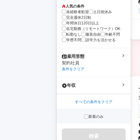
人気の条件
未経験者歓迎
土日祝休み
完全週休2日制
年間休日120日以上
在宅勤務（リモートワーク）OK
転勤なし
服装自由
年齢不問
学歴不問
語学力を活かせる
雇用形態
契約社員
条件をクリア
年収
すべての条件をクリア
新着のみ
検索