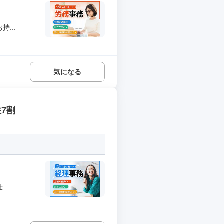
...
気になる
7割
..