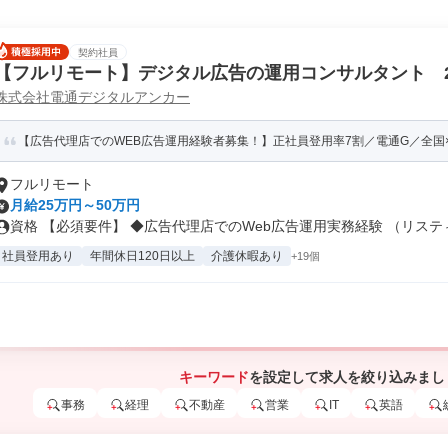
契約社員
【フルリモート】デジタル広告の運用コンサルタント 
株式会社電通デジタルアンカー
ング・部門強化
【広告代理店でのWEB広告運用経験者募集！】正社員登用率7割／電通G／全国×完
フルリモート
月給25万円～50万円
資格 【必須要件】 ◆広告代理店でのWeb広告運用実務経験 （リスティ.
社員登用あり
年間休日120日以上
介護休暇あり
+19個
キーワード
を設定して求人を絞り込みまし
事務
経理
不動産
営業
IT
英語