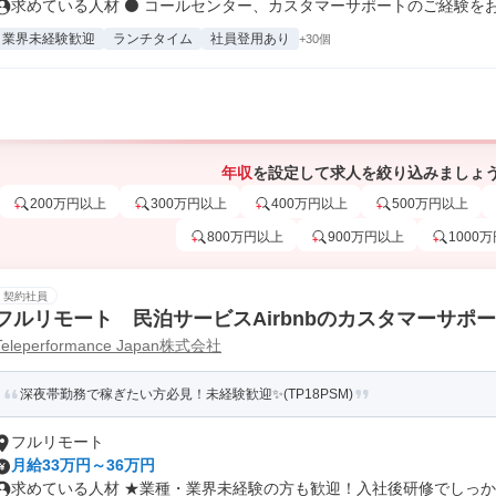
求めている人材 ⚫ コールセンター、カスタマーサポートのご経験をお持
業界未経験歓迎
ランチタイム
社員登用あり
+30個
年収
を設定して求人を絞り込みましょ
200万円以上
300万円以上
400万円以上
500万円以上
800万円以上
900万円以上
1000
契約社員
フルリモート 民泊サービスAirbnbのカスタマーサポ
Teleperformance Japan株式会社
深夜帯勤務で稼ぎたい方必見！未経験歓迎✨(TP18PSM)
フルリモート
月給33万円～36万円
求めている人材 ★業種・業界未経験の方も歓迎！入社後研修でしっかり