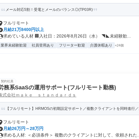
メール対応5割！受電とメールのバランス◎(TP03R)
フルリモート
月給21万8400円以上
求めている人材 🏢入社日：2026年8月26日（水） ◥◣未経験歓...
業界未経験歓迎
社員登用あり
フリーター歓迎
介護休暇あり
+24個
契約社員
労務系SaaSの運用サポート(フルリモート勤務)
株式会社ｍａｋｅ ｓｔａｎｄａｒｄｓ
【フルリモート】HRMOSの初期設定サポート／複数クライアントを同時進行／
フルリモート
月給26万円～28万円
求める人材: ＜必須条件＞ 複数のクライアントに対して、依頼された..