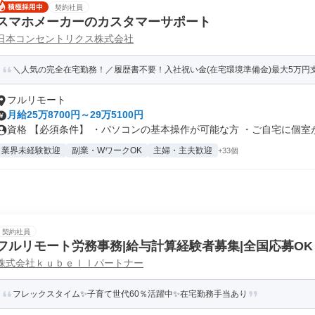
契約社員
スマホメーカーのカスタマーサポート
日本コンセントリクス株式会社
＼人気の完全在宅勤務！／履歴書不要！入社祝い金(在宅環境準備金)最大5万円支
フルリモート
月給25万8700円～29万5100円
資格 【必須条件】 ・パソコンの基本操作が可能な方 ・ご自宅に個室があ
業界未経験歓迎
副業・WワークOK
主婦・主夫歓迎
+33個
契約社員
フルリモート労務事務|給与計算経験者募集|全国応募OK
株式会社ｋｕｂｅｌｌパートナー
フレックスタイム✨子育て世代60％活躍中✨在宅勤務手当あり