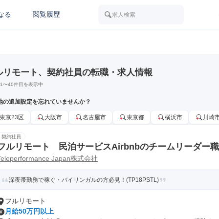
なる
閲覧履歴
求人検索
ルリモート、契約社員の転職・求人情報
1
〜
40
件目を表示中
地の追加設定を忘れていませんか？
東京23区
大阪市
名古屋市
東京都
横浜市
川崎
契約社員
フルリモート 民泊サービスAirbnbのチームリーダー職
Teleperformance Japan株式会社
深夜帯勤務で稼ぐ・バイリンガルの方必見！(TP18PSTL)
フルリモート
月給50万円以上