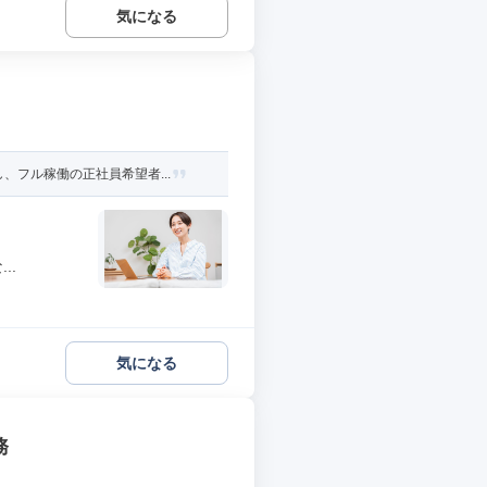
気になる
フル稼働の正社員希望者...
..
気になる
務