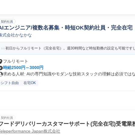
契約社員
AIエンジニア/複数名募集・時短OK契約社員・完全在宅
株式会社かなかな
初日からフルリモート（完全在宅）。週30時間など時短勤務の設定も可能ですし、
フルリモート
時給2500円～3000円
求める人材: AIの専門知識やモダンな技術スタックの理解は必須ではな.
シフト自由
在宅OK
契約社員
フードデリバリーカスタマーサポート(完全在宅)受電業
Teleperformance Japan株式会社