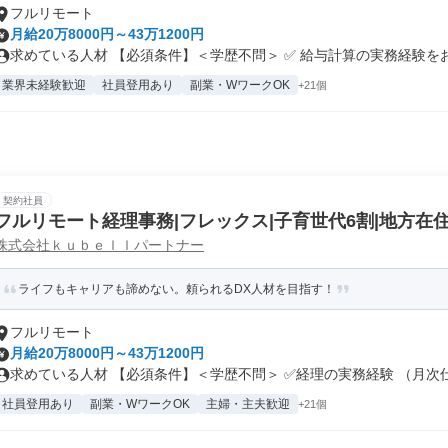
フルリモート
月給20万8000円～43万1200円
求めている人材 【必須条件】＜学歴不問＞ ✅ 給与計算の実務経験をお持
業界未経験歓迎
社員登用あり
副業・WワークOK
+21個
契約社員
フルリモート経理事務|フレックス|子育世代6割|地方在住
株式会社ｋｕｂｅｌｌパートナー
ライフもキャリアも諦めない。頼られるDX人材を目指す！
フルリモート
月給20万8000円～43万1200円
求めている人材 【必須条件】＜学歴不問＞ ✅️経理の実務経験 （月次仕.
社員登用あり
副業・WワークOK
主婦・主夫歓迎
+21個