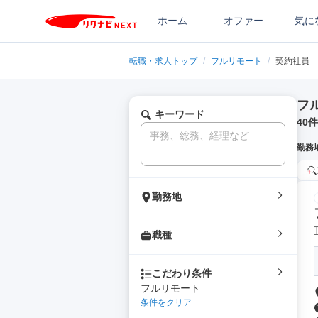
ホーム
オファー
気に
転職・求人トップ
/
フルリモート
/
契約社員
フ
キーワード
40
件
勤務
勤務地
職種
こだわり条件
フルリモート
条件をクリア