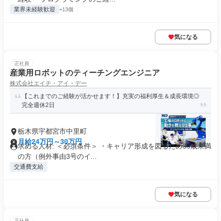
業界未経験歓迎
+13個
気になる
正社員
産業用ロボットのティーチングエンジニア
株式会社エイチ・アイ・デー
【これまでのご経験が活かせます！】充実の福利厚生＆成長環境◎
完全週休2日
栃木県宇都宮市中里町
月給24万円～30万円
求める人材: ＜必須条件＞ ・キャリア形成を図るため35歳未満
の方（例外事由3号のイ...
交通費支給
気になる
正社員