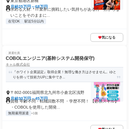
東京都港区新橋
月給25万円～68万円
求める人材: * IT業界に挑戦したい気持ちがある方 * 分からな
いことをそのままに...
在宅OK
駅近5分以内
気になる
派遣社員
COBOLエンジニア(基幹システム開発保守)
キャル株式会社
『ホワイト企業認定』取得企業！無理な働き方はさせません。ゆと
りを持って技術力UPに集中でき...
〒802-0001福岡県北九州市小倉北区浅野
月給30万円～45万円
資格 年齢不問・転職回数不問 ・学歴不問！ 【必須スキル】
・COBOLを使用した開発...
無期雇用派遣
+1個