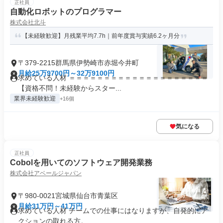
正社員
自動化ロボットのプログラマー
株式会社北斗
【未経験歓迎】月残業平均7.7h｜前年度賞与実績6.2ヶ月分
〒379-2215群馬県伊勢崎市赤堀今井町
月給25万9700円～32万9100円
求めている人材 ＝＝＝＝＝＝＝＝＝＝＝＝＝＝＝＝＝＝＝＝
【資格不問！未経験からスター...
業界未経験歓迎
+16個
気になる
正社員
Cobolを用いてのソフトウェア開発業務
株式会社アベールジャパン
〒980-0021宮城県仙台市青葉区
月給31万円～41万円
求めている人材 チームでの仕事にはなりますが、自発的にア
クションの取れる方。