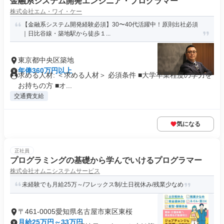
金融系システム開発エンジニア・プログラマー
株式会社エム・ワイ・ケー
【金融系システム開発経験必須】30〜40代活躍中！原則出社必須
｜日比谷線・築地駅から徒歩１...
東京都中央区築地
年俸360万円以上
求める人材: ＜求める人材＞ 必須条件 ■大学卒業程度の学力を
お持ちの方 ■オ...
交通費支給
気になる
正社員
プログラミングの基礎から学んでいけるプログラマー
株式会社オムニシステムサービス
未経験でも月給25万～/フレックス制/土日祝休み/残業少なめ
〒461-0005愛知県名古屋市東区東桜
月給25万円～33万円