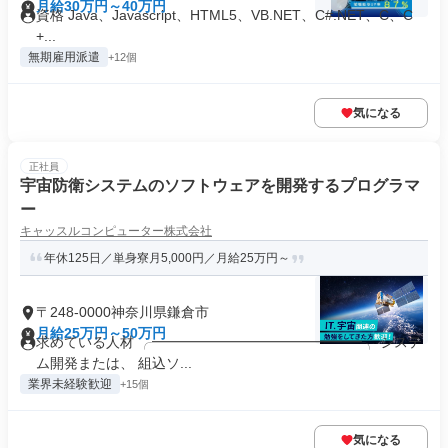
月給30万円～40万円
資格 Java、Javascript、HTML5、VB.NET、C#.NET、C、C
+...
無期雇用派遣
+12個
気になる
正社員
宇宙防衛システムのソフトウェアを開発するプログラマ
ー
キャッスルコンピューター株式会社
年休125日／単身寮月5,000円／月給25万円～
〒248-0000神奈川県鎌倉市
月給25万円～50万円
求めている人材 ╭━━━━━━━━━━━━━━━╮ システ
ム開発または、 組込ソ...
業界未経験歓迎
+15個
気になる