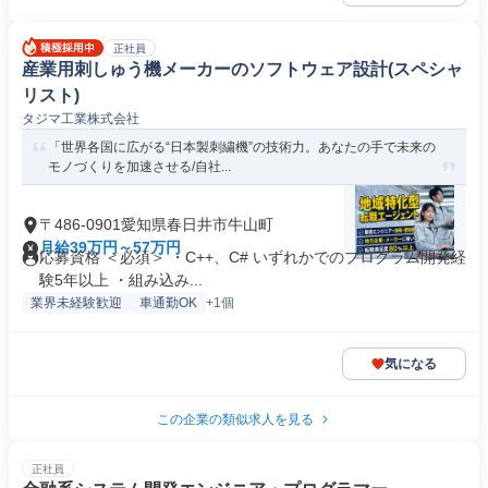
正社員
産業用刺しゅう機メーカーのソフトウェア設計(スペシャ
リスト)
タジマ工業株式会社
「世界各国に広がる“日本製刺繍機”の技術力。あなたの手で未来の
モノづくりを加速させる/自社...
〒486-0901愛知県春日井市牛山町
月給39万円～57万円
応募資格 ＜必須＞ ・C++、C# いずれかでのプログラム開発経
験5年以上 ・組み込み...
業界未経験歓迎
車通勤OK
+1個
気になる
この企業の類似求人を見る
正社員