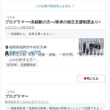
この企業の類似求人を見る
正社員
プログラマー<未経験の方へ/将来の独立支援制度あり>
メタグロース株式会社
未経験から、未来を選べる人へ
福岡県福岡市中央区天神
月給20万円～40万円
求める人材: 学歴・経験・資格、一切不問。 * 新しいことを学
ぶのが好きな方 * ...
在宅OK
交通費支給
気になる
正社員
プログラマー
株式会社サンタエンタテイメント
経験者歓迎！池袋本社勤務／最前線の実装ポジションで活躍できる