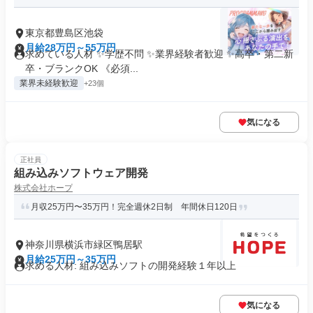
東京都豊島区池袋
月給28万円～55万円
求めている人材 ✨学歴不問 ✨業界経験者歓迎 ✨高卒・第二新
卒・ブランクOK 《必須...
業界未経験歓迎
+23個
気になる
正社員
組み込みソフトウェア開発
株式会社ホープ
月収25万円〜35万円！完全週休2日制 年間休日120日
神奈川県横浜市緑区鴨居駅
月給25万円～35万円
求める人材: 組み込みソフトの開発経験１年以上
気になる