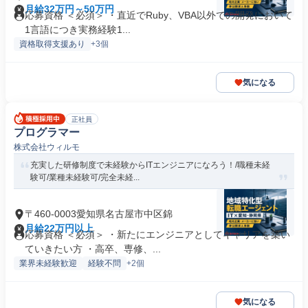
月給32万円～50万円
応募資格 ＜必須＞ ・直近でRuby、VBA以外での開発において
1言語につき実務経験1...
資格取得支援あり
+3個
気になる
正社員
プログラマー
株式会社ウィルモ
充実した研修制度で未経験からITエンジニアになろう！/職種未経
験可/業種未経験可/完全未経...
〒460-0003愛知県名古屋市中区錦
月給22万円以上
応募資格 ＜必須＞ ・新たにエンジニアとしてキャリアを築い
ていきたい方 ・高卒、専修、...
業界未経験歓迎
経験不問
+2個
気になる