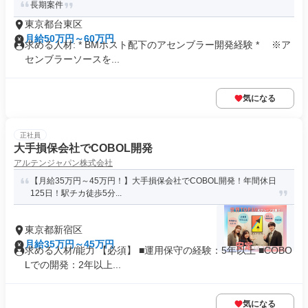
長期案件
東京都台東区
月給50万円～60万円
求める人材: * BMホスト配下のアセンブラー開発経験 * ※ア
センブラーソースを...
気になる
正社員
大手損保会社でCOBOL開発
アルテンジャパン株式会社
【月給35万円～45万円！】大手損保会社でCOBOL開発！年間休日
125日！駅チカ徒歩5分...
東京都新宿区
月給35万円～45万円
求める人材/能力 【必須】 ■運用保守の経験：5年以上 ■COBO
Lでの開発：2年以上...
気になる