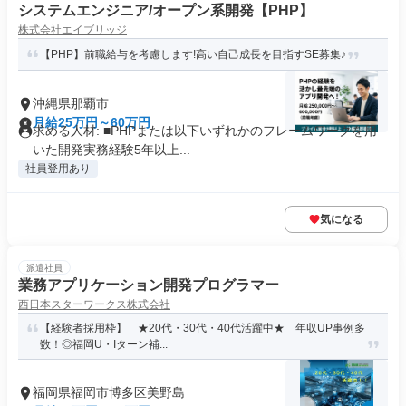
システムエンジニア/オープン系開発【PHP】
株式会社エイブリッジ
【PHP】前職給与を考慮します!高い自己成長を目指すSE募集♪
沖縄県那覇市
月給25万円～60万円
求める人材: ■PHPまたは以下いずれかのフレームワークを用
いた開発実務経験5年以上...
社員登用あり
気になる
派遣社員
業務アプリケーション開発プログラマー
西日本スターワークス株式会社
【経験者採用枠】 ★20代・30代・40代活躍中★ 年収UP事例多
数！◎福岡U・Iターン補...
福岡県福岡市博多区美野島