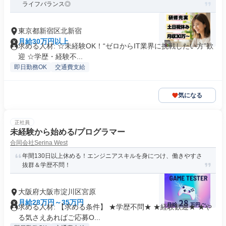
ライフバランス◎
東京都新宿区北新宿
月給30万円以上
求める人材: ☆未経験OK！“ゼロからIT業界に挑戦したい方”歓
迎 ☆学歴・経験不...
即日勤務OK
交通費支給
気になる
正社員
未経験から始める/プログラマー
合同会社Serina West
年間130日以上休める！エンジニアスキルを身につけ、働きやすさ
抜群＆学歴不問！
大阪府大阪市淀川区宮原
月給28万円～35万円
求める人材: 【求める条件】 ★学歴不問★ ★経験歓迎★ ★や
る気さえあればご応募O...