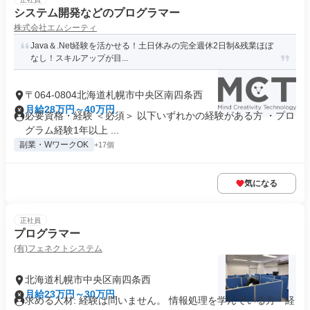
システム開発などのプログラマー
株式会社エムシーティ
Java＆.Net経験を活かせる！土日休みの完全週休2日制&残業ほぼ
なし！スキルアップが目...
〒064-0804北海道札幌市中央区南四条西
月給28万円～40万円
必要資格・経験 ＜必須＞ 以下いずれかの経験がある方 ・プロ
グラム経験1年以上 ...
副業・WワークOK
+17個
気になる
正社員
プログラマー
(有)フェネクトシステム
北海道札幌市中央区南四条西
月給23万円～30万円
求める人材: 経験は問いません。 情報処理を学んでいる方・経