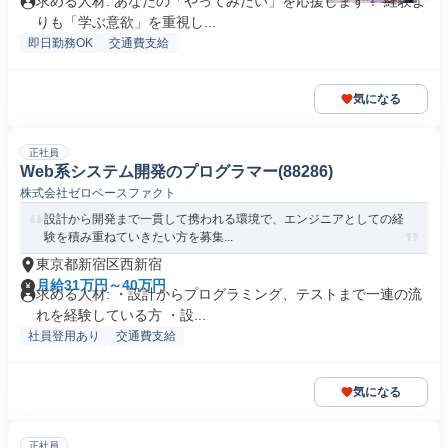
求める人材: あなたの「やってみたい」を応援します！ 経験よ
りも「学ぶ意欲」を重視し...
即日勤務OK
交通費支給
気になる
正社員
Web系システム開発のプログラマー(88286)
株式会社ゼロベースファクト
設計から開発まで一貫して携われる環境で、エンジニアとしての経
験を積み重ねていきたい方を募集...
東京都新宿区西新宿
月給31万円～40万円
求める人材: ・設計からプログラミング、テストまで一連の流
れを経験している方 ・設...
社員登用あり
交通費支給
気になる
正社員