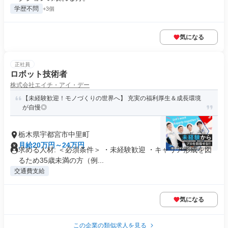
学歴不問
+3個
気になる
正社員
ロボット技術者
株式会社エイチ・アイ・デー
【未経験歓迎！モノづくりの世界へ】 充実の福利厚生＆成長環境
が自慢◎
栃木県宇都宮市中里町
月給20万円～24万円
求める人材: ＜必須条件＞ ・未経験歓迎 ・キャリア形成を図
るため35歳未満の方（例...
交通費支給
気になる
この企業の類似求人を見る