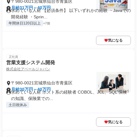
〒980-0021宮城県仙台市青葉区
月給31万円～40万円
求めている人材 【必須条件】 以下いずれかの経験 ・Javaでの
開発経験 ・Sprin...
年間休日120日以上
+7個
気になる
正社員
営業支援システム開発
株式会社アベールジャパン
〒980-0021宮城県仙台市青葉区
月給30万円～40万円
求めている人材 ホスト系の経験者 COBOL、JCL、SQL 保険
の知識、保険業での...
土日祝休み
気になる