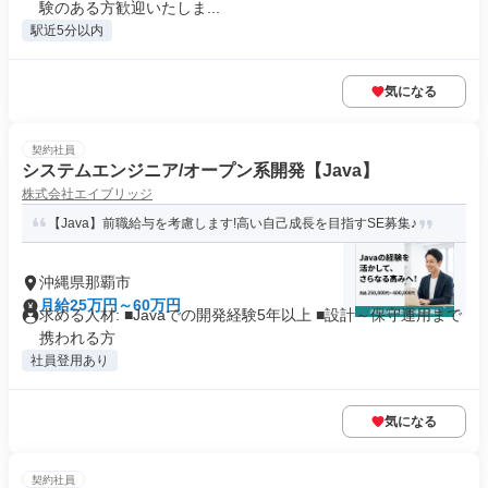
験のある方歓迎いたしま...
駅近5分以内
気になる
契約社員
システムエンジニア/オープン系開発【Java】
株式会社エイブリッジ
【Java】前職給与を考慮します!高い自己成長を目指すSE募集♪
沖縄県那覇市
月給25万円～60万円
求める人材: ■Javaでの開発経験5年以上 ■設計～保守運用まで
携われる方
社員登用あり
気になる
契約社員