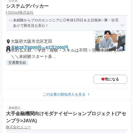
正社員
システムデバッカー
I-School株式会社
未経験からプロのエンジニアに◎年休125日＆土日祝休✨寮・社宅
ありで新生活も安心！
大阪府大阪市北区芝田
月給28万6000円～63万7000円
求める人材: ✨学歴・経験・スキルは不問 ✨完全未経験もOK
＼＼未経験スタート多...
交通費支給
気になる
この企業の類似求人を見る
業務委託
大手金融機関向けモダナイゼーションプロジェクト(アセ
ンブラ>JAVA)
株式会社エニー