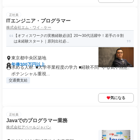
正社員
ITエンジニア・プログラマー
株式会社エム・ワイ・ケー
【オフィスワークの実務経験必須】20〜30代活躍中！若手の９割
は未経験スタート｜原則出社必...
東京都中央区築地
年俸300万円以上
求める人材: ■大学卒業程度の学力 ■経験不問 *やる気や熱意、
ポテンシャル重視...
交通費支給
気になる
正社員
Javaでのプログラマー業務
株式会社アベールジャパン