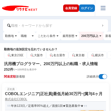
会員登録
ログイン
職種・キーワードから探す
勤務地
職種
こだわり条件
雇用形態
200万円以上
新
勤務地の追加設定を忘れていませんか？
東京23区
大阪市
名古屋市
東京都
横浜市
汎用機プログラマー、200万円以上の転職・求人情報
252
件
1
〜
100
件目を表示中
関連度順
新着順
詳細表示
正社員
COBOLエンジニア|正社員|最低月給30万円~|賞与4ヶ月
株式会社COBOL
年休123日／定着率95%超え／面接1回★緊急募集中★