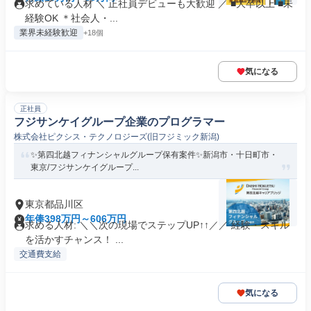
求めている人材 ＼ 正社員デビューも大歓迎 ／ ■大卒以上 ■未
経験OK ＊社会人・...
業界未経験歓迎
+18個
気になる
正社員
フジサンケイグループ企業のプログラマー
株式会社ピクシス・テクノロジーズ(旧フジミック新潟)
✨️第四北越フィナンシャルグループ保有案件✨️新潟市・十日町市・
東京/フジサンケイグループ...
東京都品川区
年俸398万円～606万円
求める人材: ＼＼次の現場でステップUP↑↑／／ 経験・スキル
を活かすチャンス！ ...
交通費支給
気になる