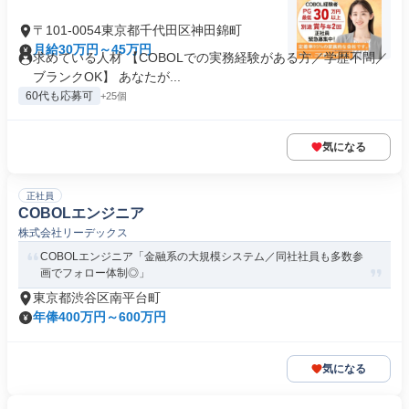
〒101-0054東京都千代田区神田錦町
月給30万円～45万円
求めている人材 【COBOLでの実務経験がある方／学歴不問／
ブランクOK】 あなたが...
60代も応募可
+25個
気になる
正社員
COBOLエンジニア
株式会社リーデックス
COBOLエンジニア「金融系の大規模システム／同社社員も多数参
画でフォロー体制◎」
東京都渋谷区南平台町
年俸400万円～600万円
気になる