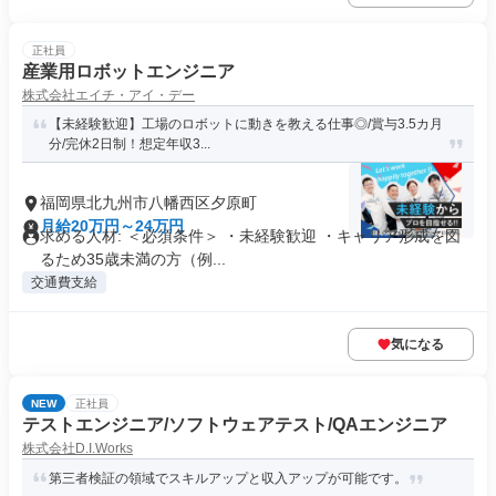
正社員
産業用ロボットエンジニア
株式会社エイチ・アイ・デー
【未経験歓迎】工場のロボットに動きを教える仕事◎/賞与3.5カ月
分/完休2日制！想定年収3...
福岡県北九州市八幡西区夕原町
月給20万円～24万円
求める人材: ＜必須条件＞ ・未経験歓迎 ・キャリア形成を図
るため35歳未満の方（例...
交通費支給
気になる
NEW
正社員
テストエンジニア/ソフトウェアテスト/QAエンジニア
株式会社D.I.Works
第三者検証の領域でスキルアップと収入アップが可能です。