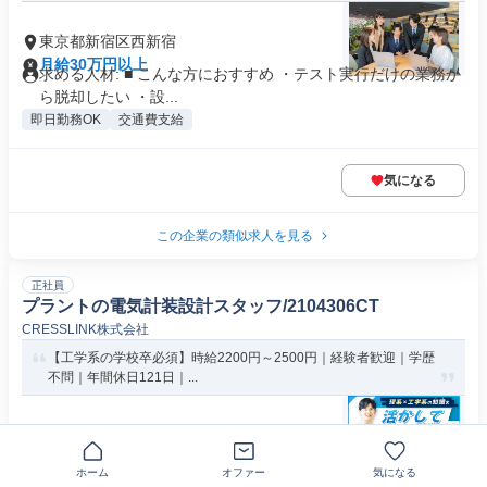
東京都新宿区西新宿
月給30万円以上
求める人材: ■ こんな方におすすめ ・テスト実行だけの業務か
ら脱却したい ・設...
即日勤務OK
交通費支給
気になる
この企業の類似求人を見る
正社員
プラントの電気計装設計スタッフ/2104306CT
CRESSLINK株式会社
【工学系の学校卒必須】時給2200円～2500円｜経験者歓迎｜学歴
不問｜年間休日121日｜...
東京都台東区北上野
時給2200円～2500円
求める人材: 【必須】 ・工学系の高校、大学、専門学校を卒業
ホーム
オファー
気になる