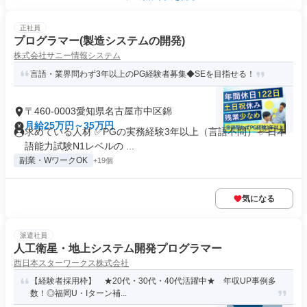
正社員
プログラマー(製造システムの開発)
株式会社サニー情報システム
言語・業界問わず3年以上のPG経験者募集◆SEを目指せる！
〒460-0003愛知県名古屋市中区錦
月給25万円～35万円
求めている人材 ✅PGの実務経験3年以上（言語不問） ✅日本
語能力試験N1レベルの ...
副業・WワークOK
+19個
気になる
派遣社員
人工衛星・地上システム開発プログラマー
西日本スターワークス株式会社
【経験者採用枠】 ★20代・30代・40代活躍中★ 年収UP事例多
数！◎福岡U・Iターン補...