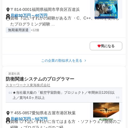
〒814-0001福岡県福岡市早良区百道浜
月給30万円～40万円
資格 下記いずれかの経験がある方 ・C、C++、Javaを使用し
たプログラミング経験 ...
無期雇用派遣
+12個
気になる
この企業の類似求人を見る
派遣社員
防衛関連システムのプログラマー
スターワークス東海株式会社
★当社最大級の「航空宇宙防衛」プロジェクト／年間休日120日以
上／賞与4.0ヶ月以上
〒455-0857愛知県名古屋市港区秋葉
月給30万円～50万円
資格 ◎下記いずれかに当てはまる方 ・ソフトウェア開発のご
経験 ・プログラミングのご経...