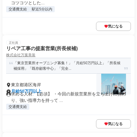
コツコツとした...
交通費支給
駅近5分以内
気になる
正社員
リペア工事の提案営業(所長候補)
株式会社万葉美装
「東京営業所オープニング募集！」「月給50万円以上」「所長候
補採用」「既存顧客中心」「完全...
東京都港区海岸
月給50万円以上
求める人材: 【必須】 ・今回の新規営業所を立ち上げに携わ
り、強い指導力を持って ...
交通費支給
気になる