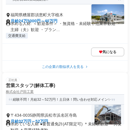
福岡県糟屋郡須恵町大字植木
月給24万5000円～40万円
求める人材: ＜歓迎条件＞ ・無資格・未経験や他業界歓迎 ・
主婦（夫）歓迎 ・ブラン...
交通費支給
気になる
この企業の類似求人を見る
正社員
営業スタッフ(解体工事)
株式会社戸田工業
経験不問！月給32～52万円！土日休！問い合わせ対応メイン✨
〒434-0035静岡県浜松市浜名区寺島
月給32万円～52万円
求めている人材 ●要普通免許(AT限定可) ＊未経験歓迎 ＊男女