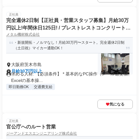
正社員
完全週休2日制【正社員・営業スタッフ募集】月給30万
円以上!年間休日125日! / プレストレストコンクリート関
メタル機材株式会社
連の製造販売 / CADスキルを活かしたい方歓迎!
・新規開拓・ノルマなし！月給30万円〜スタート。完全週休2日制
（土日祝）マイカー通勤OK！
大阪府茨木市島
月給30万円以上
求める人材: 【必須条件】 * 基本的なPC操作（メール送受信、
Excelの基本操...
即日勤務OK
交通費支給
気になる
正社員
官公庁へのルート営業
ジーアンドエスエンジニアリング株式会社