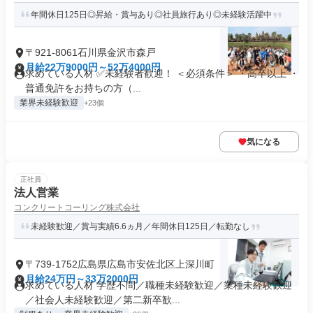
年間休日125日◎昇給・賞与あり◎社員旅行あり◎未経験活躍中
〒921-8061石川県金沢市森戸
月給22万9000円～52万4000円
求めている人材 ✅未経験者歓迎！ ＜必須条件＞ ・高卒以上 ・
普通免許をお持ちの方（...
業界未経験歓迎
+23個
気になる
正社員
法人営業
コンクリートコーリング株式会社
未経験歓迎／賞与実績6.6ヵ月／年間休日125日／転勤なし
〒739-1752広島県広島市安佐北区上深川町
月給24万円～33万2000円
求めている人材 学歴不問／職種未経験歓迎／業種未経験歓迎
／社会人未経験歓迎／第二新卒歓...