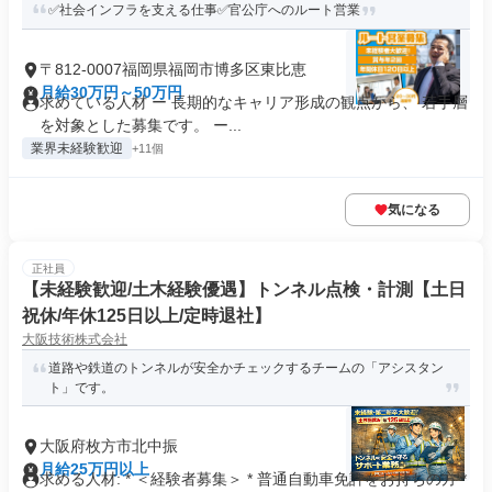
✅社会インフラを支える仕事✅官公庁へのルート営業
〒812-0007福岡県福岡市博多区東比恵
月給30万円～50万円
求めている人材 ー 長期的なキャリア形成の観点から、 若手層
を対象とした募集です。 ー...
業界未経験歓迎
+11個
気になる
正社員
【未経験歓迎/土木経験優遇】トンネル点検・計測【土日
祝休/年休125日以上/定時退社】
大阪技術株式会社
道路や鉄道のトンネルが安全かチェックするチームの「アシスタン
ト」です。
大阪府枚方市北中振
月給25万円以上
求める人材: * ＜経験者募集＞ * 普通自動車免許をお持ちの方 *