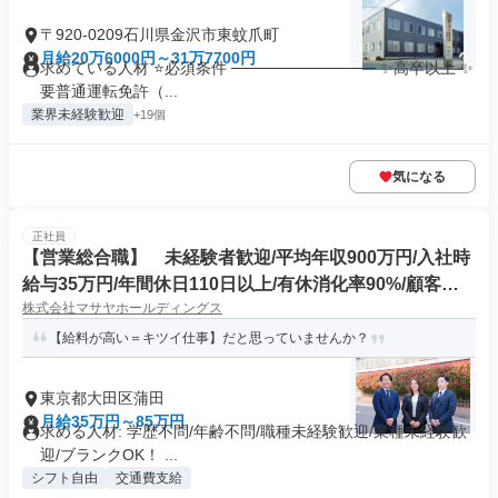
〒920-0209石川県金沢市東蚊爪町
月給20万6000円～31万7700円
求めている人材 ⭐必須条件 ───────────── ✨高卒以上 ✨
要普通運転免許（...
業界未経験歓迎
+19個
気になる
正社員
【営業総合職】 未経験者歓迎/平均年収900万円/入社時
給与35万円/年間休日110日以上/有休消化率90%/顧客か
株式会社マサヤホールディングス
らのリピート依頼が中心
【給料が高い＝キツイ仕事】だと思っていませんか？
東京都大田区蒲田
月給35万円～85万円
求める人材: 学歴不問/年齢不問/職種未経験歓迎/業種未経験歓
迎/ブランクOK！ ...
シフト自由
交通費支給