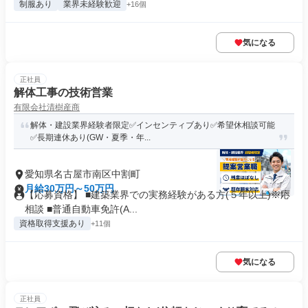
制服あり
業界未経験歓迎
+16個
気になる
正社員
解体工事の技術営業
有限会社清樹産商
解体・建設業界経験者限定✅インセンティブあり✅希望休相談可能
✅長期連休あり(GW・夏季・年...
愛知県名古屋市南区中割町
月給30万円～50万円
【応募資格】 ■建築業界での実務経験がある方(５年以上)※応
相談 ■普通自動車免許(A...
資格取得支援あり
+11個
気になる
正社員