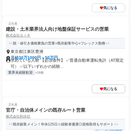
気になる
正社員
建設・土木業界法人向け地盤保証サービスの営業
株式会社ＧＩＲ
脱・値引き価格勝負の営業⭐既存顧客中心⭐フレックス勤務
東京都江東区豊洲
月給30万1000円～50万円
求めている人材 【必須条件】 ✅普通自動車運転免許（AT限定
可） ✅以下いずれかの経験...
業界未経験歓迎
+18個
気になる
正社員
官庁・自治体メインの既存ルート営業
株式会社利水社
既存顧客メイン！年休125日☆経験者優遇◎資格取得もサポート