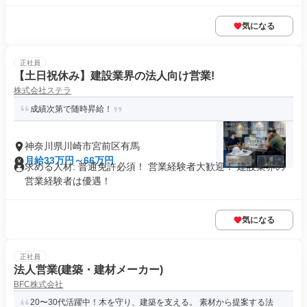
気になる
正社員
【土日祝休み】建設業界の法人向け営業!
株式会社ステラ
成績次第で随時昇給！
神奈川県川崎市宮前区有馬
月給33万円～66万円
求める人材: 普通免許必須！ 営業経験者大歓迎！ 建設業界の
営業経験者は優遇！
気になる
正社員
法人営業(建築・建材メーカー)
BFC株式会社
20〜30代活躍中！木を守り、建築を支える。 素材から提案する法