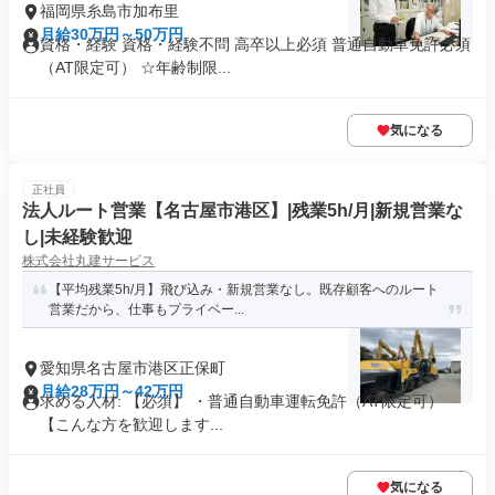
福岡県糸島市加布里
月給30万円～50万円
資格・経験 資格・経験不問 高卒以上必須 普通自動車免許必須
（AT限定可） ☆年齢制限...
気になる
正社員
法人ルート営業【名古屋市港区】|残業5h/月|新規営業な
し|未経験歓迎
株式会社丸建サービス
【平均残業5h/月】飛び込み・新規営業なし。既存顧客へのルート
営業だから、仕事もプライベー...
愛知県名古屋市港区正保町
月給28万円～42万円
求める人材: 【必須】 ・普通自動車運転免許（AT限定可）
【こんな方を歓迎します...
気になる