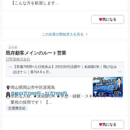
【こんな方を歓迎します...
気になる
この企業の類似求人を見る
正社員
既存顧客メインのルート営業
日野屋株式会社
【実働7時間×土日祝休み】20代30代活躍中｜未経験OK｜飛び込み
ほぼナシ｜賞与4.6ヵ月...
岡山県岡山市中区原尾島
月給23万7500円～31万7000円
求める人材: ★未経験OK ★学歴・経験・スキル不問！ ★人柄
重視の採用です！ 【...
交通費支給
気になる