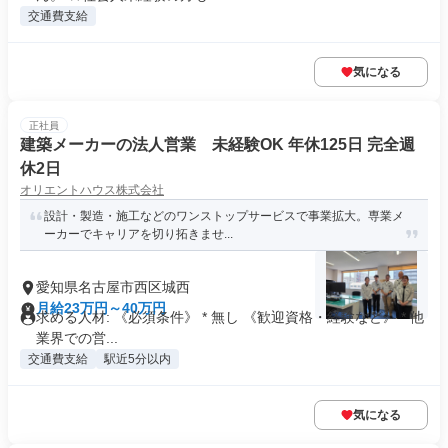
交通費支給
気になる
正社員
建築メーカーの法人営業 未経験OK 年休125日 完全週
休2日
オリエントハウス株式会社
設計・製造・施工などのワンストップサービスで事業拡大。専業メ
ーカーでキャリアを切り拓きませ...
愛知県名古屋市西区城西
月給23万円～40万円
求める人材: 《必須条件》 * 無し 《歓迎資格・経験など》 * 他
業界での営...
交通費支給
駅近5分以内
気になる