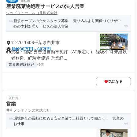
NEW
正社員
産業廃棄物処理サービスの法人営業
ウッドフューエル白井株式会社
新規オープンのためスタッフ募集 売り込みより関係づくりが中
心の木材処理サービスの法人営業...
〒270-1406千葉県白井市
月給30万円～60万円
資格・経験 要普通自動車免許（AT限定可） 経験不問 未経験
者歓迎、経験者優遇 営業経...
業界未経験歓迎
+9個
気になる
正社員
営業
共和メンテナンス株式会社
環境保全の貢献に努める安定企業で正社員として働こう！ 営業の
お仕事