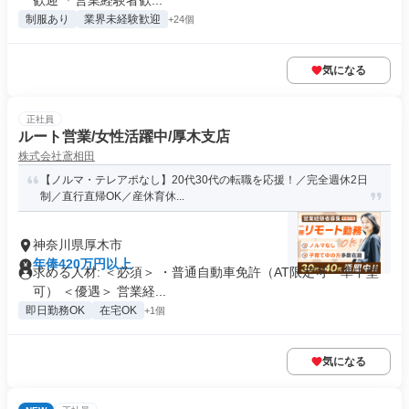
歓迎 ＊営業経験者歓...
制服あり
業界未経験歓迎
+24個
気になる
正社員
ルート営業/女性活躍中/厚木支店
株式会社鳶相田
【ノルマ・テレアポなし】20代30代の転職を応援！／完全週休2日
制／直行直帰OK／産休育休...
神奈川県厚木市
年俸420万円以上
求める人材: ＜必須＞ ・普通自動車免許（AT限定可・準中型
可） ＜優遇＞ 営業経...
即日勤務OK
在宅OK
+1個
気になる