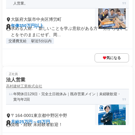
人営業。
大阪府大阪市中央区博労町
年俸350万円以上
求める人材: ・新しいことを学ぶ意欲がある方 ・分からないこ
とをそのままにせず、周...
交通費支給
駅近5分以内
気になる
正社員
法人営業
高村建材工業株式会社
年間休日129日・完全土日祝休み｜既存営業メイン｜未経験歓迎・
賞与年2回
〒164-0001東京都中野区中野
月給25万円～45万円
資格・経験 未経験者歓迎！