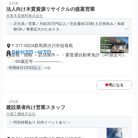
正社員
法人向け木質資源リサイクルの提案営業
吾妻木質燃料株式会社
正社員／営業／月給30万円以上／完全週休2日制 土日祝休み／未経
験OK／事業拡大のためスタ...
〒377-0024群馬県渋川市祖母島
月給30万円～60万円
資格・経験 ＜必須条件＞ ・要普通自動車免許（AT限定可）
・60歳定年 ――――――...
年間休日120日以上
+6個
気になる
正社員
建設業者向け営業スタッフ
大陽工機株式会社
特別休暇あり 社内イベントあり