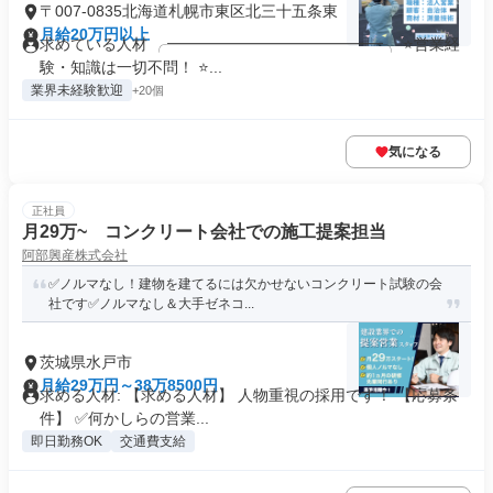
〒007-0835北海道札幌市東区北三十五条東
月給20万円以上
求めている人材 ╭━━━━━━━━━━━━━━╮ ⭐営業経
験・知識は一切不問！ ⭐...
業界未経験歓迎
+20個
気になる
正社員
月29万~ コンクリート会社での施工提案担当
阿部興産株式会社
✅ノルマなし！建物を建てるには欠かせないコンクリート試験の会
社です✅ノルマなし＆大手ゼネコ...
茨城県水戸市
月給29万円～38万8500円
求める人材: 【求める人材】 人物重視の採用です！ 【応募条
件】 ✅何かしらの営業...
即日勤務OK
交通費支給