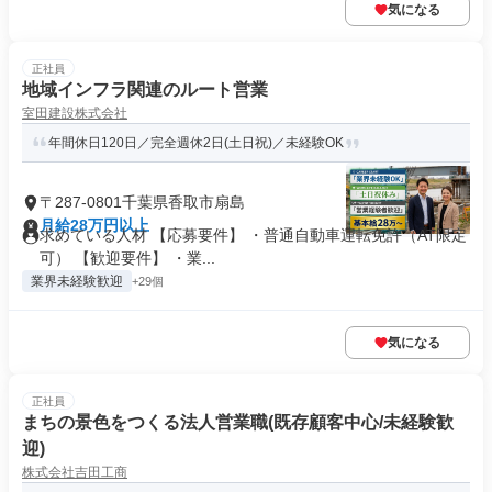
気になる
正社員
地域インフラ関連のルート営業
室田建設株式会社
年間休日120日／完全週休2日(土日祝)／未経験OK
〒287-0801千葉県香取市扇島
月給28万円以上
求めている人材 【応募要件】 ・普通自動車運転免許（AT限定
可） 【歓迎要件】 ・業...
業界未経験歓迎
+29個
気になる
正社員
まちの景色をつくる法人営業職(既存顧客中心/未経験歓
迎)
株式会社吉田工商