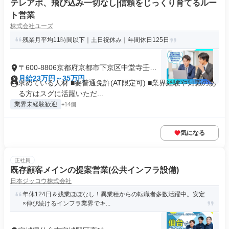
テレアポ、飛び込み一切なし|信頼をじっくり育てるルー
ト営業
株式会社ユーズ
残業月平均11時間以下｜土日祝休み｜年間休日125日
〒600-8806京都府京都市下京区中堂寺壬生
川町
月給23万円～35万円
求めている人材 ■要普通免許(AT限定可) ■業界経験や知識のあ
る方はスグに活躍いただ...
業界未経験歓迎
+14個
気になる
正社員
既存顧客メインの提案営業(公共インフラ設備)
日本ジッコウ株式会社
年休124日＆残業ほぼなし！異業種からの転職者多数活躍中。安定
×伸び続けるインフラ業界でキ...