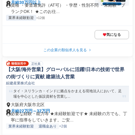
月給30万円以上
資格 ・要普通免許（AT可） ・学歴・性別不問 ・未経験・ブ
ランクOK！ ★このお仕...
業界未経験歓迎
+12個
気になる
この企業の類似求人を見る
正社員
【大阪/海外営業】グローバルに活躍!日本の技術で世界
の街づくりに貢献 建築法人営業
綜建産業株式会社
タイ・スリランカ・インドに拠点をかまえる現地法人において、足
場を中心とした仮設資材を営業し...
大阪府大阪市北区
月給22万円～32万円
必要な経験・能力等 ★未経験歓迎です★ 未経験の方でも、丁
寧に指導をしていきます。ご安...
業界未経験歓迎
退職金あり
+2個