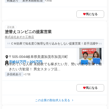
制服あり
業界未経験歓迎
+36個
気になる
正社員
塗替えコンビニの提案営業
株式会社あすか工務店
ＣＭ効果で知名度◎無理な売り込みをしない提案営業！若手活躍中
〒505-0044岐阜県美濃加茂市加茂川町
月給32万円～200万円
求めている人材 未経験でも稼ぎたい方、勢いのある企業で働
きたい方歓迎！ 男女スタッフ活...
歩合給あり
+17個
気になる
この企業の類似求人を見る