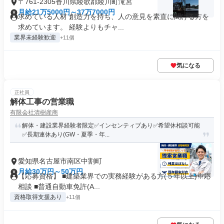
〒761-2305香川県綾歌郡綾川町滝宮
月給21万5000円～37万7000円
求めている人材 創造力を持ち、人の意見を素直に聞ける方を
求めています。 経験よりもチャ...
業界未経験歓迎
+11個
気になる
正社員
解体工事の営業職
有限会社清樹産商
解体・建設業界経験者限定✅インセンティブあり✅希望休相談可能
✅長期連休あり(GW・夏季・年...
愛知県名古屋市南区中割町
月給30万円～50万円
【応募資格】 ■建築業界での実務経験がある方(５年以上)※応
相談 ■普通自動車免許(A...
資格取得支援あり
+11個