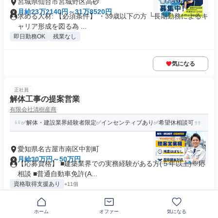
宮城県仙台市宮城野区高砂
月給23万2140円～31万8520円
求める人材: 【必須条件】 ・39歳以下の方 └長期勤務によるキ
ャリア形成を図る為 ...
即日勤務OK
残業なし
気になる
正社員
解体工事の提案営業
有限会社清樹産商
✅解体・建設業界経験者限定✅インセンティブあり✅希望休相談可
愛知県名古屋市南区中割町
月給30万円～50万円
【応募資格】 ■建築業界での実務経験がある方(５年以上)※応
相談 ■普通自動車免許(A...
資格取得支援あり
+11個
気になる
ホーム
オファー
気になる