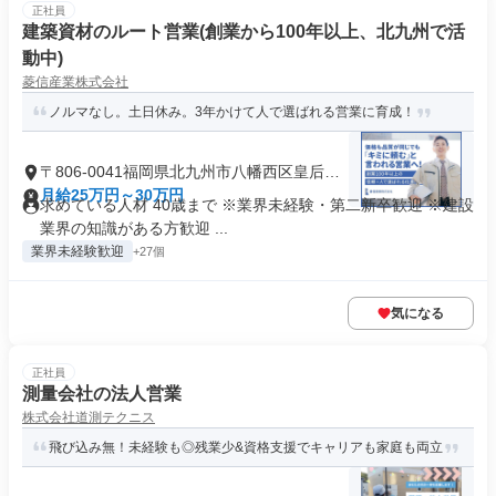
正社員
建築資材のルート営業(創業から100年以上、北九州で活
動中)
菱信産業株式会社
ノルマなし。土日休み。3年かけて人で選ばれる営業に育成！
〒806-0041福岡県北九州市八幡西区皇后崎
町
月給25万円～30万円
求めている人材 40歳まで ※業界未経験・第二新卒歓迎 ※建設
業界の知識がある方歓迎 ...
業界未経験歓迎
+27個
気になる
正社員
測量会社の法人営業
株式会社道測テクニス
飛び込み無！未経験も◎残業少&資格支援でキャリアも家庭も両立