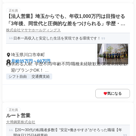
正社員
【法人営業】埼玉からでも、年収1,000万円は目指せる
「3年後、同世代と圧倒的な差をつけられる」学歴・経
株式会社マサヤホールディングス
験・才能なんて無くても未経験から結果が出てます!
日本一高収入と安定した生活を実現できる環境です！
埼玉県川口市幸町
月給35万円～60万円
求める人材: 学歴不問/年齢不問/職種未経験歓迎/業種未経験歓
迎/ブランクOK！ ...
シフト自由
交通費支給
気になる
正社員
ルート営業
大博鋼業株式会社
【20〜30代の転職者多数!】“安定×働きやすさ”がそろった職場【年
間休日125日&残業殆...