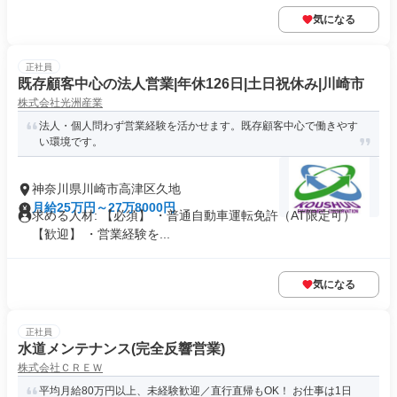
気になる
正社員
既存顧客中心の法人営業|年休126日|土日祝休み|川崎市
株式会社光洲産業
法人・個人問わず営業経験を活かせます。既存顧客中心で働きやす
い環境です。
神奈川県川崎市高津区久地
月給25万円～27万8000円
求める人材: 【必須】 ・普通自動車運転免許（AT限定可）
【歓迎】 ・営業経験を...
気になる
正社員
水道メンテナンス(完全反響営業)
株式会社ＣＲＥＷ
平均月給80万円以上、未経験歓迎／直行直帰もOK！ お仕事は1日