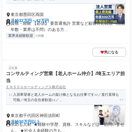
東京都墨田区両国
月給32万円～42万円
資格・経験 【必須】 要普通免許 営業など顧客対応経験（経験
年数・業界は不問）のある方...
業界未経験歓迎
+16個
気になる
正社員
コンサルティング営業【老人ホーム仲介】/埼玉エリア担
当
ＥＮＳＯＵホールディングス株式会社
入居希望者と老人ホームの架け橋となるお仕事です♪♪／直行直帰も
可能／埼玉の在住者歓迎♪♪／...
東京都千代田区神田須田町
月給30万円以上
求める人材: ★経験や学歴、資格、スキルなどは一切問いませ
ん。 ★社会人未経験の方も...