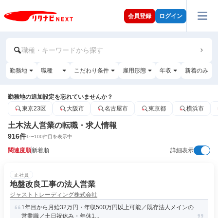
会員登録
ログイン
職種・キーワードから探す
勤務地
職種
こだわり条件
雇用形態
年収
新着のみ
勤務地の追加設定を忘れていませんか？
東京23区
大阪市
名古屋市
東京都
横浜市
土木法人営業の転職・求人情報
916
件
1
〜
100
件目を表示中
関連度順
新着順
詳細表示
正社員
地盤改良工事の法人営業
ジャストトレーディング株式会社
1年目から月給32万円・年収500万円以上可能／既存法人メインの
営業職／土日祝休み・年休1...