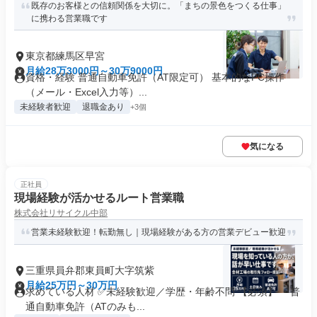
既存のお客様との信頼関係を大切に。「まちの景色をつくる仕事」
に携わる営業職です
東京都練馬区早宮
月給28万3000円～30万9000円
資格・経験 普通自動車免許（AT限定可） 基本的なPC操作
（メール・Excel入力等）...
未経験者歓迎
退職金あり
+3個
気になる
正社員
現場経験が活かせるルート営業職
株式会社リサイクル中部
営業未経験歓迎！転勤無し｜現場経験がある方の営業デビュー歓迎
三重県員弁郡東員町大字筑紫
月給25万円～30万円
求めている人材 ✅未経験歓迎／学歴・年齢不問 【必須】 ・普
通自動車免許（ATのみも...