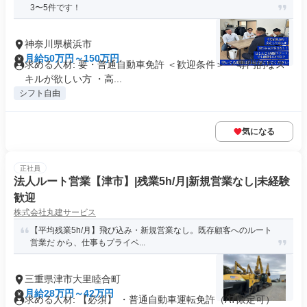
3〜5件です！
神奈川県横浜市
月給50万円～150万円
求める人材: 要・普通自動車免許 ＜歓迎条件＞ ・専門的なス
キルが欲しい方 ・高...
シフト自由
気になる
正社員
法人ルート営業【津市】|残業5h/月|新規営業なし|未経験
歓迎
株式会社丸建サービス
【平均残業5h/月】飛び込み・新規営業なし。既存顧客へのルート
営業だ から、仕事もプライベ...
三重県津市大里睦合町
月給28万円～42万円
求める人材: 【必須】 ・普通自動車運転免許（AT限定可）