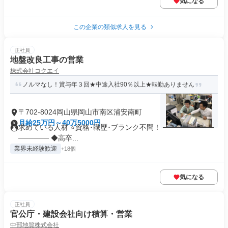
気になる
この企業の類似求人を見る
正社員
地盤改良工事の営業
株式会社コクエイ
ノルマなし！賞与年３回★中途入社90％以上★転勤ありません
〒702-8024岡山県岡山市南区浦安南町
月給25万円～40万5000円
求めている人材 ⭐資格･職歴･ブランク不問！ ──────────
────── ◆高卒...
業界未経験歓迎
+18個
気になる
正社員
官公庁・建設会社向け積算・営業
中部地質株式会社