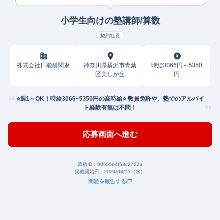
小学生向けの塾講師/算数
契約社員
株式会社日能研関東
神奈川県横浜市青葉
時給3066円～5350
区美しが丘
円
⭐️週1～OK！時給3066~5350円の高時給⭐️ 教員免許や、塾でのアルバイ
ト経験有無は不問！
応募画面へ進む
原稿ID：
50555b4f53c2762a
掲載開始日：
2024/03/13（水）
問題を報告する