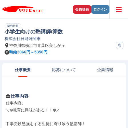
会員登録
ログイン
契約社員
小学生向けの塾講師/算数
株式会社日能研関東
神奈川県横浜市青葉区美しが丘
時給3066円～5350円
仕事概要
応募について
企業情報
仕事内容
仕事内容: 

＼❄️教育に興味がある！！❄️／

中学受験勉強をする生徒に寄り添う塾講師！
