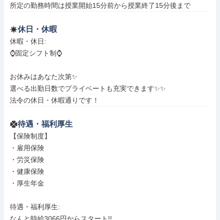
所定の勤務時間は授業開始15分前から授業終了15分後まで
休日・休暇
休暇・休日: 

⌚️固定シフト制⌚️

お休みはあなた次第✨

選べる出勤日数でプライベートも充実できます✨✨

法令の休日・休暇通りです！
待遇・福利厚生
【保険制度】

・雇用保険

・労災保険

・健康保険

・厚生年金

待遇・福利厚生: 

なんと時給3066円からスタート!!
