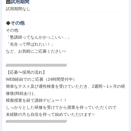
試用期間
試用期間なし
その他
その他: 

「塾講師ってなんかかっこいい…」

「先生って呼ばれたい！」

など、お気軽にご応募ください✨

////////////////////////////////////////////////////

【応募〜採用の流れ】

WEB経由でのご応募（24時間受付中）

簡単なテスト及び適性検査を受けていただき、2週間～1ヶ月の研
修後(時給あり)、

模擬授業を経て講師デビュー！！

しっかりとした研修を受けてから授業を持っていただくので

未経験の方も自信を持って始めていただけます✨

////////////////////////////////////////////////////
