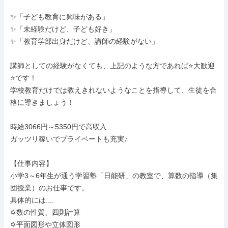
✨「子ども教育に興味がある」

✨「未経験だけど、子ども好き」

✨「教育学部出身だけど、講師の経験がない」

講師としての経験がなくても、上記のような方であれば⭐️大歓迎
⭐️です！

学校教育だけでは教えきれないようなことを指導して、生徒を合
格に導きましょう！

時給3066円～5350円で高収入

ガッツリ稼いでプライベートも充実♪

【仕事内容】

小学3～6年生が通う学習塾「日能研」の教室で、算数の指導（集
団授業）のお仕事です。

具体的には....

✡️数の性質、四則計算

✡️平面図形や立体図形
