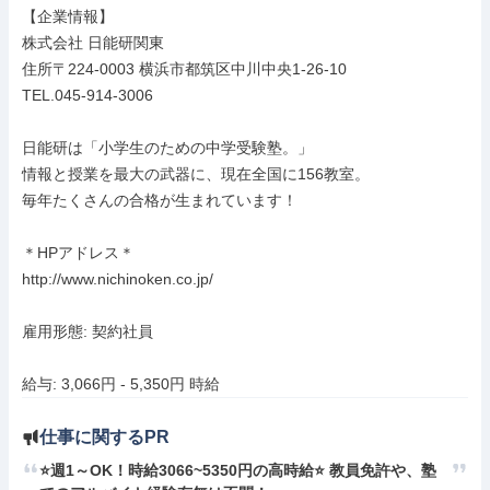
【企業情報】

株式会社 日能研関東

住所〒224-0003 横浜市都筑区中川中央1-26-10

TEL.045-914-3006

日能研は「小学生のための中学受験塾。」

情報と授業を最大の武器に、現在全国に156教室。

毎年たくさんの合格が生まれています！

＊HPアドレス＊

http://www.nichinoken.co.jp/

雇用形態: 契約社員

給与: 3,066円 - 5,350円 時給
仕事に関するPR
⭐️週1～OK！時給3066~5350円の高時給⭐️ 教員免許や、塾