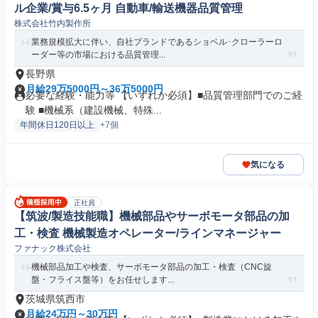
ル企業/賞与6.5ヶ月 自動車/輸送機器品質管理
株式会社竹内製作所
業務規模拡大に伴い、自社ブランドであるショベル･クローラーロ
ーダー等の市場における品質管理...
長野県
月給29万5000円～36万5000円
必要な経験・能力等 【いずれか必須】■品質管理部門でのご経
験 ■機械系（建設機械、特殊...
年間休日120日以上
+7個
気になる
正社員
【筑波/製造技能職】機械部品やサーボモータ部品の加
工・検査 機械製造オペレーター/ラインマネージャー
ファナック株式会社
機械部品加工や検査、サーボモータ部品の加工・検査（CNC旋
盤・フライス盤等）をお任せします...
茨城県筑西市
月給24万円～30万円