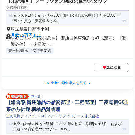
【未経験可】ノーリツガス機器の修理スタッフ
株式会社有明
★ラスト1枠！★【年収750万円以上の社員が3割！】年収1000万
円の社員も！安定収入と成...
埼玉県春日部市小渕
月給35万円以上
求める人材: 【必須条件】 普通自動車免許（AT限定可） 【歓
迎条件】 ・未経験・...
即日勤務OK
交通費支給
気になる
この企業の類似求人を見る
正社員
【鎌倉/防衛装備品の品質管理・工程管理】三菱電機G/理
系の方歓迎 機械品質管理
三菱電機ディフェンス&スペーステクノロジーズ株式会社
航空自衛隊向け地上管制システム等の検査、修理後の試験、および
工程・物品管理のデスクワークを...