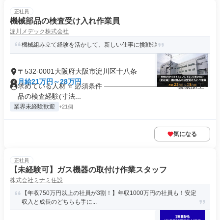
正社員
機械部品の検査受け入れ作業員
淀川メデック株式会社
機械組み立て経験を活かして、新しい仕事に挑戦◎
〒532-0001大阪府大阪市淀川区十八条
月給21万円～28万円
求めている人材 ⭐ 必須条件 ───────────── ・機械加工
品の検査経験(寸法...
業界未経験歓迎
+21個
気になる
正社員
【未経験可】ガス機器の取付け作業スタッフ
株式会社ミナミ住設
【年収750万円以上の社員が3割！】年収1000万円の社員も！安定
収入と成長のどちらも手に...