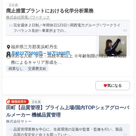
正社員
廃止措置プラントにおける化学分析業務
株式会社関電パワーテック
完全週休２日制／年間休日123日✨関西電力グループ✨ワークライ
フバランス良好✨事業所までの...
福井県三方郡美浜町丹生
月給22万5000円～36万1900円
求める人材: 学歴：高校卒業以上 ※年齢制限の理由※ 長期勤
務によるキャリア形成を...
残業なし
交通費支給
気になる
正社員
田町【品質管理】プライム上場/国内TOPシェアグローバ
ルメーカー 機械品質管理
株式会社サトー
品質管理業務を中心に、生産環境の定義や監査・監修を行い、製品
品質の安定化と向上を図っていた...