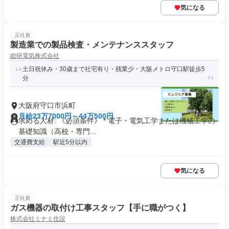
気になる
正社員
製造業での製品検査・メンテナンススタッフ
総研電気株式会社
土日祝休み・30歳まで社宅有り・残業少・大阪メトロ守口駅徒歩5
分
大阪府守口市浜町
月給23万7000円～44万500円
求める人材: 《必須条件》 * 電子・電気工学または機械工学の
基礎知識（高校・専門...
交通費支給
駅近5分以内
気になる
正社員
ガス機器の取付け工事スタッフ【手に職がつく】
株式会社ミナミ住設