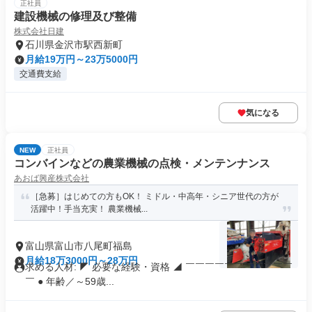
正社員
建設機械の修理及び整備
株式会社日建
石川県金沢市駅西新町
月給19万円～23万5000円
交通費支給
気になる
NEW
正社員
コンバインなどの農業機械の点検・メンテンナンス
あおば興産株式会社
［急募］はじめての方もOK！ ミドル・中高年・シニア世代の方が
活躍中！手当充実！ 農業機械...
富山県富山市八尾町福島
月給18万3000円～28万円
求める人材: ◤ 必要な経験・資格 ◢ ￣￣￣￣￣￣￣￣￣￣￣
￣ ● 年齢／～59歳...