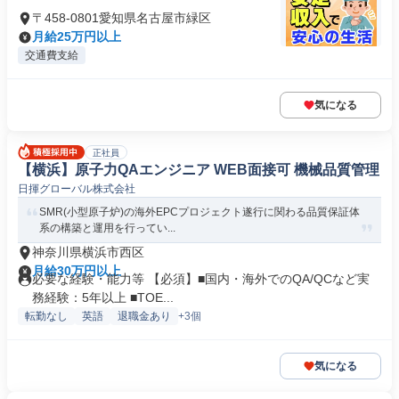
〒458-0801愛知県名古屋市緑区
月給25万円以上
交通費支給
気になる
正社員
【横浜】原子力QAエンジニア WEB面接可 機械品質管理
日揮グローバル株式会社
SMR(小型原子炉)の海外EPCプロジェクト遂行に関わる品質保証体
系の構築と運用を行ってい...
神奈川県横浜市西区
月給30万円以上
必要な経験・能力等 【必須】■国内・海外でのQA/QCなど実
務経験：5年以上 ■TOE...
転勤なし
英語
退職金あり
+3個
気になる