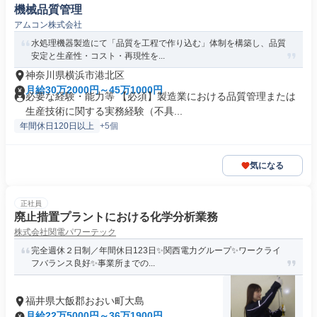
機械品質管理
アムコン株式会社
水処理機器製造にて「品質を工程で作り込む」体制を構築し、品質
安定と生産性・コスト・再現性を...
神奈川県横浜市港北区
月給30万2000円～45万1000円
必要な経験・能力等 【必須】製造業における品質管理または
生産技術に関する実務経験（不具...
年間休日120日以上
+5個
気になる
正社員
廃止措置プラントにおける化学分析業務
株式会社関電パワーテック
完全週休２日制／年間休日123日✨関西電力グループ✨ワークライ
フバランス良好✨事業所までの...
福井県大飯郡おおい町大島
月給22万5000円～36万1900円