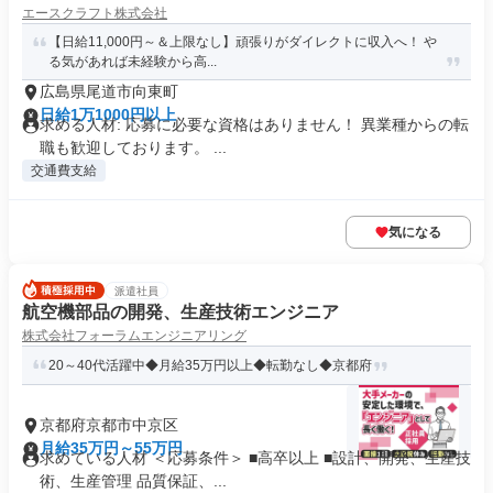
エースクラフト株式会社
【日給11,000円～＆上限なし】頑張りがダイレクトに収入へ！ や
る気があれば未経験から高...
広島県尾道市向東町
日給1万1000円以上
求める人材: 応募に必要な資格はありません！ 異業種からの転
職も歓迎しております。 ...
交通費支給
気になる
派遣社員
航空機部品の開発、生産技術エンジニア
株式会社フォーラムエンジニアリング
20～40代活躍中◆月給35万円以上◆転勤なし◆京都府
京都府京都市中京区
月給35万円～55万円
求めている人材 ＜応募条件＞ ■高卒以上 ■設計、開発、生産技
術、生産管理 品質保証、...