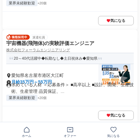
業界未経験歓迎
+20個
気になる
派遣社員
宇宙機器(飛翔体)の実験評価エンジニア
株式会社フォーラムエンジニアリング
20～40代活躍中◆転勤なし◆土日祝休み◆愛知県
愛知県名古屋市港区大江町
月給35万円～55万円
求めている人材 ＜応募条件＞ ■高卒以上 ■設計、開発、生産技
術、生産管理 品質保証、...
業界未経験歓迎
+20個
気になる
派遣社員
ホーム
オファー
気になる
電子機器の品質管理エンジニア