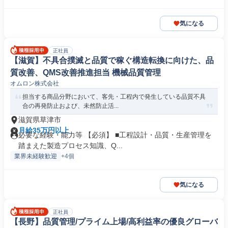
気になる
正社員
【滋賀】不具合撲滅と品質で稼ぐ構造転換に向けた、品
質改善、QMS改善推進担当 機械品質管理
オムロン株式会社
担当する商品分野において、客先・工程内で発生している品質不具
合の再発防止および、未然防止活...
滋賀県草津市
月給35万円以上
必要な経験・能力等 【必須】 ■工程設計・品質・生産管理を
踏まえた製造プロセス知識、Q...
業界未経験歓迎
+4個
気になる
正社員
【長野】品質管理/プライム上場/高利益率の優良グローバ