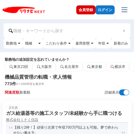
会員登録
ログイン
職種・キーワードから探す
勤務地
職種
こだわり条件
雇用形態
年収
新着のみ
勤務地の追加設定を忘れていませんか？
東京23区
大阪市
名古屋市
東京都
横浜市
機械品質管理の転職・求人情報
773
件
1
〜
100
件目を表示中
関連度順
新着順
詳細表示
正社員
ガス給湯器等の施工スタッフ/未経験から手に職つける
株式会社ミナミ住設
【残り2枠！】頑張り次第で年収700万円以上も可能。夢で終わら
せない働き方。