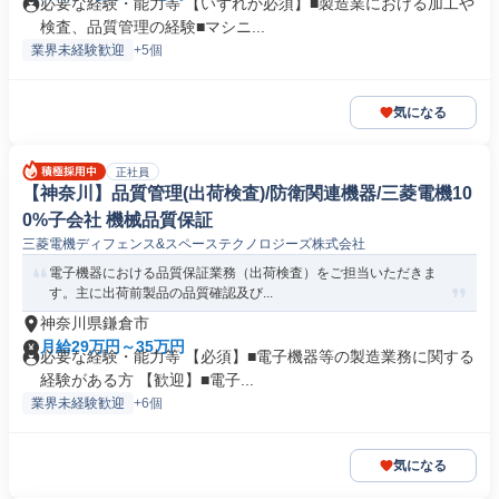
必要な経験・能力等 【いずれか必須】■製造業における加工や
検査、品質管理の経験■マシニ...
業界未経験歓迎
+5個
気になる
正社員
【神奈川】品質管理(出荷検査)/防衛関連機器/三菱電機10
0%子会社 機械品質保証
三菱電機ディフェンス&スペーステクノロジーズ株式会社
電子機器における品質保証業務（出荷検査）をご担当いただきま
す。主に出荷前製品の品質確認及び...
神奈川県鎌倉市
月給29万円～35万円
必要な経験・能力等 【必須】■電子機器等の製造業務に関する
経験がある方 【歓迎】■電子...
業界未経験歓迎
+6個
気になる