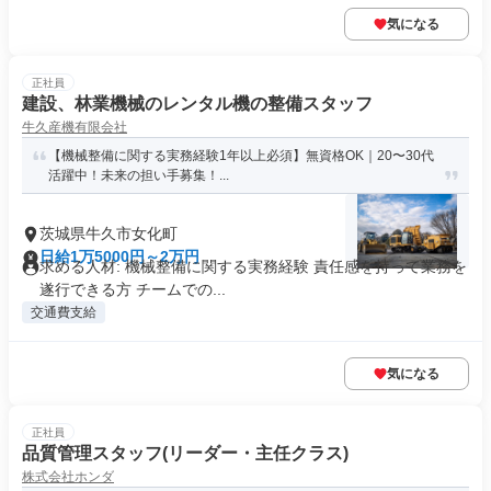
気になる
正社員
建設、林業機械のレンタル機の整備スタッフ
牛久産機有限会社
【機械整備に関する実務経験1年以上必須】無資格OK｜20〜30代
活躍中！未来の担い手募集！...
茨城県牛久市女化町
日給1万5000円～2万円
求める人材: 機械整備に関する実務経験 責任感を持って業務を
遂行できる方 チームでの...
交通費支給
気になる
正社員
品質管理スタッフ(リーダー・主任クラス)
株式会社ホンダ