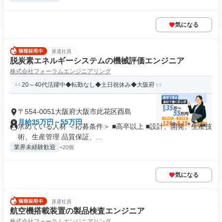
気になる
派遣社員
脱炭素エネルギーシステムの機械評価エンジニア
株式会社フォーラムエンジニアリング
20～40代活躍中◆転勤なし◆土日祝休み◆大阪府
〒554-0051大阪府大阪市此花区酉島
月給35万円～55万円
求めている人材 ＜応募条件＞ ■高卒以上 ■設計、開発、生産技
術、生産管理 品質保証、...
業界未経験歓迎
+20個
気になる
派遣社員
航空機搭載装置の製品検査エンジニア
株式会社フォーラムエンジニアリング