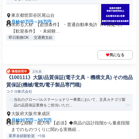
東京都世田谷区尾山台
月給40万円～55万円
求める人材: 【必須条件】 ・普通自動車免許（AT限定可）
【歓迎条件】 ・未経験...
即日勤務OK
交通費支給
気になる
正社員
《100111》大阪/品質保証(電子文具・機構文具) その他品
質保証(機械/電気/電子製品専門職)
コクヨ株式会社
当社のグローバルステーショナリー事業において、文具カテゴリ製
品の品質保証業務をご担当いただ...
大阪府大阪市東成区
月給30万円～50万円
必要な経験・能力等 【必須】◆商品の設計段階から量産段階
までのものづくりに関わる実務経...
業界未経験歓迎
+5個