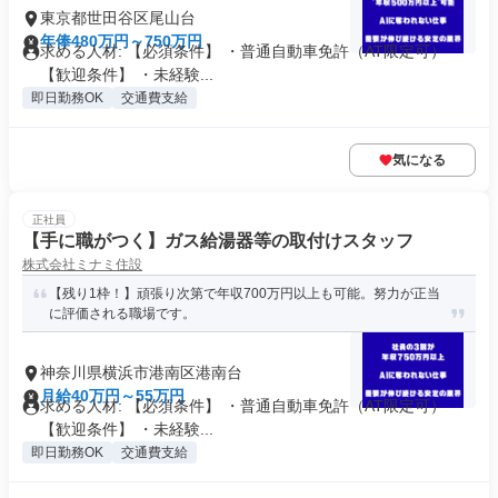
東京都世田谷区尾山台
年俸480万円～750万円
求める人材: 【必須条件】 ・普通自動車免許（AT限定可）
【歓迎条件】 ・未経験...
即日勤務OK
交通費支給
気になる
正社員
【手に職がつく】ガス給湯器等の取付けスタッフ
株式会社ミナミ住設
【残り1枠！】頑張り次第で年収700万円以上も可能。努力が正当
に評価される職場です。
神奈川県横浜市港南区港南台
月給40万円～55万円
求める人材: 【必須条件】 ・普通自動車免許（AT限定可）
【歓迎条件】 ・未経験...
即日勤務OK
交通費支給