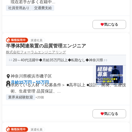
現在若手が多く在籍中...
社員登用あり
交通費支給
気になる
派遣社員
半導体関連装置の品質管理エンジニア
株式会社フォーラムエンジニアリング
20～40代活躍中◆月給35万円以上◆転勤なし◆神奈川県
神奈川県横浜市磯子区
月給35万円～55万円
求めている人材 ＜応募条件＞ ■高卒以上 ■設計、開発、生産技
術、生産管理 品質保証、...
業界未経験歓迎
+20個
気になる
派遣社員