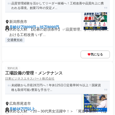
品質管理経験を活かしてリーダー候補へ！工程改善や品質向上に携
われる環境。創業72年の安定メ...
新潟県燕市
月給22万8000円～35万8000円
求める人材: 【応募の必須条件】 ✅品質管理、または製造業に
おける工程改善 いず...
交通費支給
気になる
契約社員
工場設備の管理・メンテナンス
日東ビジネスエキスパート株式会社
未経験から月収28万円へ！年休125日◎定着率90％以上！国家資
格も取得可能♪豊富な手当で...
広島県尾道市
月給28万円以上
求める人材: ＜20～30代男女活躍中！＞ 「尾道事業所」では