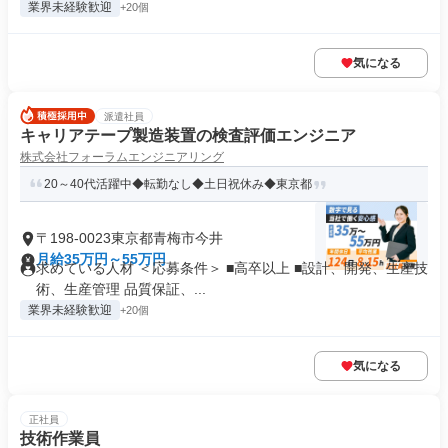
業界未経験歓迎
+20個
気になる
派遣社員
キャリアテープ製造装置の検査評価エンジニア
株式会社フォーラムエンジニアリング
20～40代活躍中◆転勤なし◆土日祝休み◆東京都
〒198-0023東京都青梅市今井
月給35万円～55万円
求めている人材 ＜応募条件＞ ■高卒以上 ■設計、開発、生産技
術、生産管理 品質保証、...
業界未経験歓迎
+20個
気になる
正社員
技術作業員