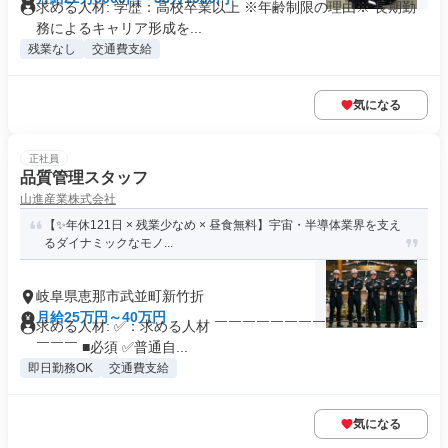
求める人材: 学歴：高校卒業以上 ※年齢制限の理由※ 長期勤
務によるキャリア形成を...
残業なし
交通費支給
気になる
正社員
品質管理スタッフ
山進産業株式会社
【✨年休121日 × 残業少なめ × 昼食無料】宇宙・半導体業界を支え
るダイナミックなモノ...
岐阜県恵那市武並町新竹折
月給25万円～40万円
求める人材: ✅：求める人材 ￣￣￣￣￣￣￣￣￣￣￣￣￣￣￣
￣￣￣ ■必須 ✅普通自...
即日勤務OK
交通費支給
気になる