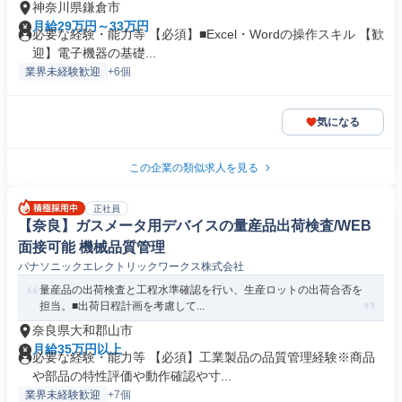
神奈川県鎌倉市
月給29万円～33万円
必要な経験・能力等 【必須】■Excel・Wordの操作スキル 【歓
迎】電子機器の基礎...
業界未経験歓迎
+6個
気になる
この企業の類似求人を見る
正社員
【奈良】ガスメータ用デバイスの量産品出荷検査/WEB
面接可能 機械品質管理
パナソニックエレクトリックワークス株式会社
量産品の出荷検査と工程水準確認を行い、生産ロットの出荷合否を
担当。■出荷日程計画を考慮して...
奈良県大和郡山市
月給35万円以上
必要な経験・能力等 【必須】工業製品の品質管理経験※商品
や部品の特性評価や動作確認や寸...
業界未経験歓迎
+7個