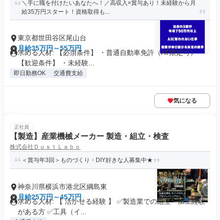
＼手に職を付けたいあなたへ！／高収入×賞与あり！未経験から月
給35万円スタート！資格取得も...
東京都世田谷区尾山台
月給35万円～55万円
求める人材: 【必須条件】 ・普通自動車免許（AT限定可）
【歓迎条件】 ・未経験...
即日勤務OK
交通費支給
気になる
正社員
【製造】産業機械メーカー 製造・組立・検査
株式会社ＤｕｓｔＬａｂｏ
＜賞与年3回＞ものづくり・DIY好きな人募集中★
神奈川県横浜市港北区綱島東
月給25万円～45万円
求める人材: 【 活かせる経験 】 ✅製造業での組立・加工経験
がある方 ✅工具（イ...