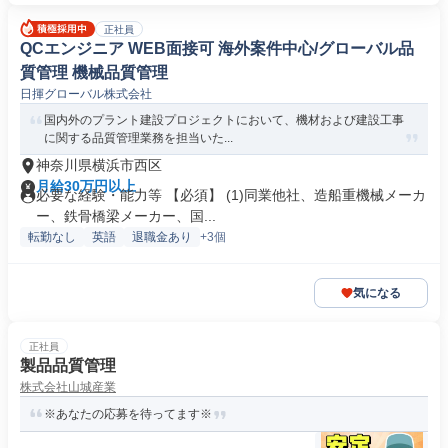
正社員
QCエンジニア WEB面接可 海外案件中心/グローバル品
質管理 機械品質管理
日揮グローバル株式会社
国内外のプラント建設プロジェクトにおいて、機材および建設工事
に関する品質管理業務を担当いた...
神奈川県横浜市西区
月給30万円以上
必要な経験・能力等 【必須】 (1)同業他社、造船重機械メーカ
ー、鉄骨橋梁メーカー、国...
転勤なし
英語
退職金あり
+3個
気になる
正社員
製品品質管理
株式会社山城産業
※あなたの応募を待ってます※