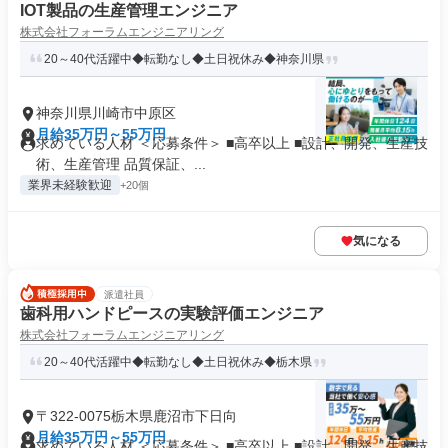
IOT製品の生産管理エンジニア
株式会社フォーラムエンジニアリング
20～40代活躍中◆転勤なし◆土日祝休み◆神奈川県
神奈川県川崎市中原区
月給35万円～55万円
求めている人材 ＜応募条件＞ ■高卒以上 ■設計、開発、生産技
術、生産管理 品質保証、...
業界未経験歓迎
+20個
気になる
派遣社員
歯科用ハンドピースの実験評価エンジニア
株式会社フォーラムエンジニアリング
20～40代活躍中◆転勤なし◆土日祝休み◆栃木県
〒322-0075栃木県鹿沼市下日向
月給35万円～55万円
求めている人材 ＜応募条件＞ ■高卒以上 ■設計、開発、生産技