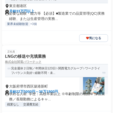
東京都港区
月給33万円以上
必要な経験・能力等 【必須】■製造業での品質管理(QC)実務
経験、または生産管理の実務...
業界未経験歓迎
+3個
気になる
正社員
LNGの移送や充填業務
株式会社関電パワーテック
完全週休２日制／年間休日123日✨関西電力グループ✨ワークライ
フバランス良好✨経験不問・未...
大阪府堺市西区築港新町
月給22万5000円～36万1900円
求める人材: 学歴：高校卒業以上 ※年齢制限の理由※ 深夜業
務／長期勤務によるキャ...
残業なし
交通費支給