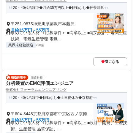
20～40代活躍中◆月給35万円以上◆転勤なし◆神奈川県
〒251-0875神奈川県藤沢市本藤沢
月給35万円～55万円
求めている人材 ＜応募条件＞ ■高卒以上 ■電気設計、電気生産
技術、電気生産管理 電気...
業界未経験歓迎
+20個
気になる
派遣社員
分析装置のEMC評価エンジニア
株式会社フォーラムエンジニアリング
20～40代活躍中◆転勤なし◆土日祝休み◆京都府
〒604-8445京都府京都市中京区西ノ京徳大
寺町
月給35万円～55万円
求めている人材 ＜応募条件＞ ■高卒以上 ■設計、開発、生産技
術、生産管理 品質保証、...