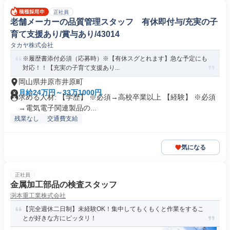
正社員
老舗メーカーの品質管理スタッフ 有休即付与/充実の子
育て支援あり/賞与あり/43014
タカヤ株式会社
※履歴書添付必須（応募時）※【有休スグとれます】急な予定にも
対応！！【充実の子育て支援あり...
岡山県井原市井原町
月給24万円～33万1000円
求める人材: 【学歴】 ※必須→高校卒業以上 【経験】 ※必須
→電気電子関連製品の...
残業なし
交通費支給
気になる
正社員
金属加工部品の検査スタッフ
渕本重工業株式会社
【完全週休二日制】未経験OK！集中してもくもくと作業をするこ
とが好きな方にピッタリ！