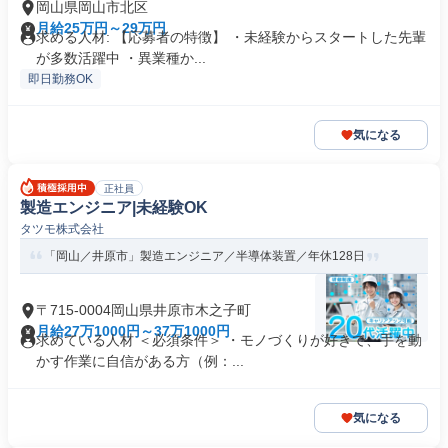
岡山県岡山市北区
月給25万円～29万円
求める人材: 【応募者の特徴】 ・未経験からスタートした先輩
が多数活躍中 ・異業種か...
即日勤務OK
気になる
正社員
製造エンジニア|未経験OK
タツモ株式会社
「岡山／井原市」製造エンジニア／半導体装置／年休128日
〒715-0004岡山県井原市木之子町
月給27万1000円～37万1000円
求めている人材 ＜必須条件＞ ・モノづくりが好きで、手を動
かす作業に自信がある方（例：...
気になる