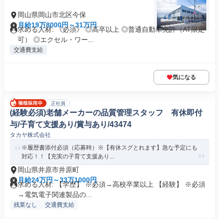
岡山県岡山市北区今保
月給19万8000円～31万円
求める人材: 《必須》 ◎高卒以上 ◎普通自動車免許（AT限定
可） ◎エクセル・ワー...
交通費支給
気になる
正社員
(経験必須)老舗メーカーの品質管理スタッフ 有休即付
与/子育て支援あり/賞与あり/43474
タカヤ株式会社
※履歴書添付必須（応募時）※【有休スグとれます】急な予定にも
対応！！【充実の子育て支援あり...
岡山県井原市井原町
月給24万円～33万1000円
求める人材: 【学歴】 ※必須→高校卒業以上 【経験】 ※必須
→電気電子関連製品の...
残業なし
交通費支給