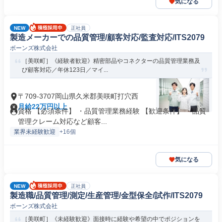
気になる
NEW
正社員
製造メーカーでの品質管理/顧客対応/監査対応/ITS2079
ボーンズ株式会社
［美咲町］《経験者歓迎》精密部品やコネクターの品質管理業務及
び顧客対応／年休123日／マイ...
〒709-3707岡山県久米郡美咲町打穴西
月給22万円以上
資格 【必須条件】 ・品質管理業務経験 【歓迎条件】 ・品質
管理クレーム対応など顧客...
業界未経験歓迎
+16個
気になる
NEW
正社員
製造職/品質管理/測定/生産管理/金型保全/試作/ITS2079
ボーンズ株式会社
［美咲町］《未経験歓迎》面接時に経験や希望の中でポジションを