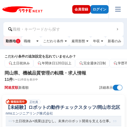
会員登録
ログイン
職種・キーワードから探す
勤務地
職種
こだわり条件
雇用形態
年収
新着のみ
1
こだわり条件の追加設定を忘れていませんか？
土日祝休み
年間休日120日以上
完全週休2日制
学歴
岡山県、機械品質管理の転職・求人情報
11
件
1
〜
11
件目を表示中
関連度順
新着順
詳細表示
正社員
【未経験】ロボットの動作チェックスタッフ/岡山市北区
nmsエンジニアリング株式会社
✨土日祝休み×残業ほぼなし。未来のロボット開発を支える仕事。