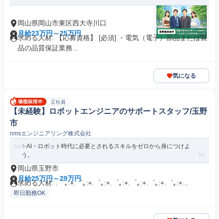
岡山県岡山市東区西大寺川口
月給23万円～25万円
求める人材: 【応募資格】 [必須] ・電気（電子）部品または製
品の品質保証業務...
気になる
正社員
【未経験】ロボットエンジニアのサポートスタッフ/玉野
市
nmsエンジニアリング株式会社
✨AI・ロボット時代に必要とされるスキルをゼロから身につけよ
う。
岡山県玉野市
月給25万円～29万円
求める人材: .゜｡:+.゜｡:+.゜｡:+.゜｡:+.゜｡:+.゜｡:+.゜｡:+...
即日勤務OK