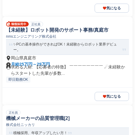
気になる
正社員
【未経験】ロボット開発のサポート事務/真庭市
nmsエンジニアリング株式会社
✨PCの基本操作ができればOK！未経験からロボット業界デビュ
ー。
岡山県真庭市
月給25万円～29万円
求める人材: 【応募者の特徴】 ￣￣￣￣￣￣￣￣ ☄未経験か
らスタートした先輩が多数...
即日勤務OK
気になる
正社員
機械メーカーの品質管理職[2]
株式会社ニッカリ
積極採用、年収アップしたい方！