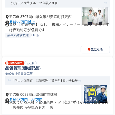
決定！／大手グループ企業／直雇...
〒709-3707岡山県久米郡美咲町打穴西
月給22万円以上
資格 【必須条件】 なし ※機械オペレーター、品管（測定）で
は夜勤対応が必須です。 ...
業界未経験歓迎
+16個
気になる
正社員
品質管理(機械部品)
株式会社竹田鉄工所
「岡山／備前市」品質管理／賞与年3回／転勤無
〒705-0033岡山県備前市穂浪
月給25万円～38万円
求めている人材 ＜必須条件＞ ※下記いずれかに当てはまる方
・製作図面が読める方 ・製...