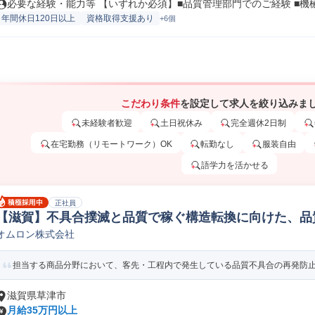
必要な経験・能力等 【いずれか必須】■品質管理部門でのご経験 ■機械系
年間休日120日以上
資格取得支援あり
+6個
こだわり条件
を設定して求人を絞り込みま
未経験者歓迎
土日祝休み
完全週休2日制
在宅勤務（リモートワーク）OK
転勤なし
服装自由
語学力を活かせる
正社員
【滋賀】不具合撲滅と品質で稼ぐ構造転換に向けた、品
オムロン株式会社
当 機械品質管理
担当する商品分野において、客先・工程内で発生している品質不具合の再発防止お
滋賀県草津市
月給35万円以上