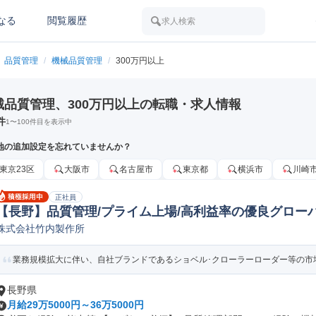
なる
閲覧履歴
求人検索
品質管理
/
機械品質管理
/
300万円以上
械品質管理、300万円以上の転職・求人情報
件
1
〜
100
件目を表示中
地の追加設定を忘れていませんか？
東京23区
大阪市
名古屋市
東京都
横浜市
川崎
正社員
【長野】品質管理/プライム上場/高利益率の優良グローバル
株式会社竹内製作所
車/輸送機器品質管理
業務規模拡大に伴い、自社ブランドであるショベル･クローラーローダー等の市場
長野県
月給29万5000円～36万5000円