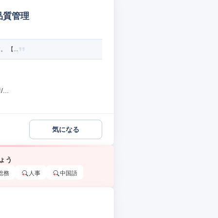
品質管理
 【...
..
気になる
ょう
総務
人事
中国語