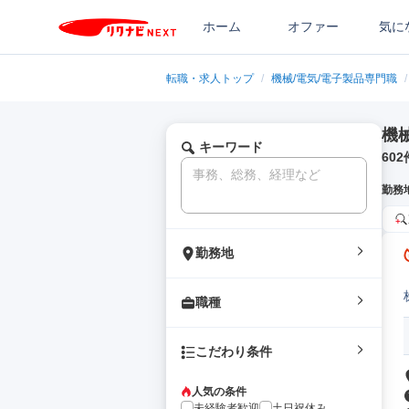
ホーム
オファー
気に
転職・求人トップ
/
機械/電気/電子製品専門職
/
機
キーワード
602
勤務
勤務地
職種
こだわり条件
人気の条件
未経験者歓迎
土日祝休み