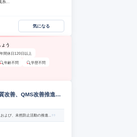
...
気になる
しょう
年間休日120日以上
年齢不問
学歴不問
質改善、QMS改善推進担
よび、未然防止活動の推進...