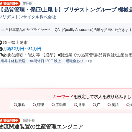
正社員
【品質管理・保証/上尾市】ブリヂストングループ 機械
ブリヂストンサイクル株式会社
自転車部品のサプライヤーの QA（Quality Assurance)活動を担当いただきます。
埼玉県上尾市
月給22万円～31万円
必要な経験・能力等 【必須】■製造業での品質管理/品質保証/生産技術/.
業界未経験歓迎
年間休日120日以上
退職金あり
+1個
キーワード
を設定して求人を絞り込みまし
事務
経理
不動産
営業
IT
英語
派遣社員
物流関連装置の生産管理エンジニア