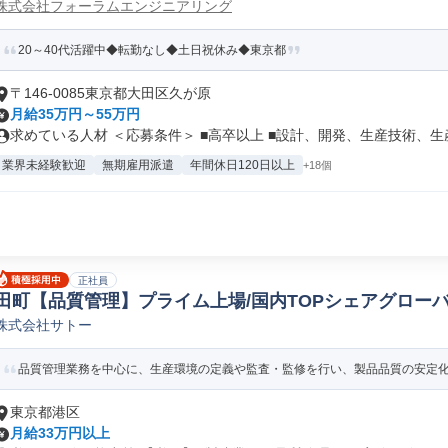
株式会社フォーラムエンジニアリング
20～40代活躍中◆転勤なし◆土日祝休み◆東京都
〒146-0085東京都大田区久が原
月給35万円～55万円
求めている人材 ＜応募条件＞ ■高卒以上 ■設計、開発、生産技術、生産.
業界未経験歓迎
無期雇用派遣
年間休日120日以上
+18個
正社員
田町【品質管理】プライム上場/国内TOPシェアグロー
株式会社サトー
品質管理業務を中心に、生産環境の定義や監査・監修を行い、製品品質の安定化と
東京都港区
月給33万円以上