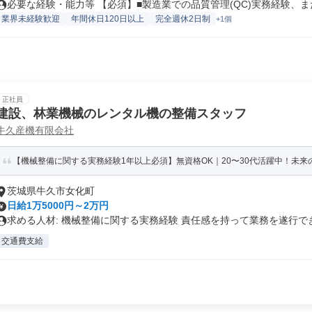
必要な経験・能力等 【必須】■製造業での品質管理(QC)実務経験、また.
業界未経験歓迎
年間休日120日以上
完全週休2日制
+1個
正社員
建設、林業機械のレンタル機の整備スタッフ
牛久産機有限会社
【機械整備に関する実務経験1年以上必須】無資格OK｜20〜30代活躍中！未来の
茨城県牛久市女化町
日給1万5000円～2万円
求める人材: 機械整備に関する実務経験 責任感を持って業務を遂行でき.
交通費支給