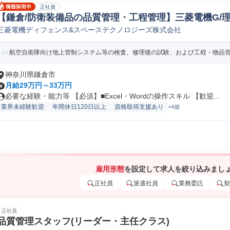
正社員
【鎌倉/防衛装備品の品質管理・工程管理】三菱電機G/
三菱電機ディフェンス&スペーステクノロジーズ株式会社
航空自衛隊向け地上管制システム等の検査、修理後の試験、および工程・物品管理
神奈川県鎌倉市
月給29万円～33万円
必要な経験・能力等 【必須】■Excel・Wordの操作スキル 【歓迎...
業界未経験歓迎
年間休日120日以上
資格取得支援あり
+4個
雇用形態
を設定して求人を絞り込みまし
正社員
派遣社員
業務委託
契
正社員
品質管理スタッフ(リーダー・主任クラス)