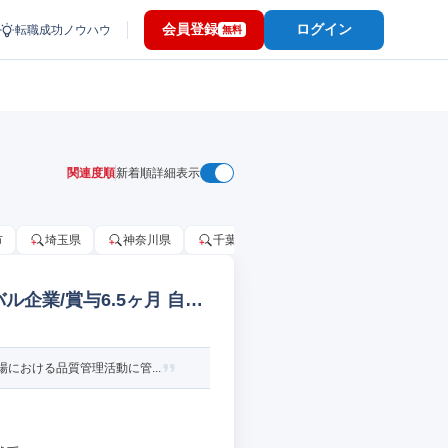
会員登録
ログイン
転職成功ノウハウ
無料
関連度順
新着順
詳細表示
市
埼玉県
神奈川県
千葉市
大阪府
千葉県
企業/賞与6.5ヶ月 自動
における品質管理活動に管...