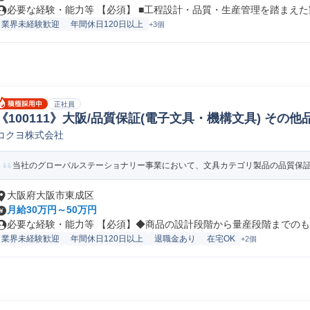
必要な経験・能力等 【必須】 ■工程設計・品質・生産管理を踏まえた製
業界未経験歓迎
年間休日120日以上
+3個
正社員
《100111》大阪/品質保証(電子文具・機構文具) その他
コクヨ株式会社
品専門職)
当社のグローバルステーショナリー事業において、文具カテゴリ製品の品質保証業
大阪府大阪市東成区
月給30万円～50万円
必要な経験・能力等 【必須】◆商品の設計段階から量産段階までのもの
業界未経験歓迎
年間休日120日以上
退職金あり
在宅OK
+2個