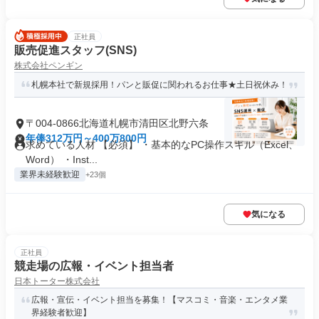
正社員
販売促進スタッフ(SNS)
株式会社ペンギン
札幌本社で新規採用！パンと販促に関われるお仕事★土日祝休み！
〒004-0866北海道札幌市清田区北野六条
年俸312万円～400万800円
求めている人材 【必須】 ・基本的なPC操作スキル（Excel、
Word） ・Inst...
業界未経験歓迎
+23個
気になる
正社員
競走場の広報・イベント担当者
日本トーター株式会社
広報・宣伝・イベント担当を募集！【マスコミ・音楽・エンタメ業
界経験者歓迎】