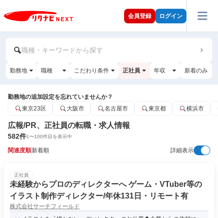
会員登録
ログイン
職種・キーワードから探す
勤務地
職種
こだわり条件
正社員
年収
新着のみ
勤務地の追加設定を忘れていませんか？
東京23区
大阪市
名古屋市
東京都
横浜市
広報/PR、正社員の転職・求人情報
582
件
1
〜
100
件目を表示中
関連度順
新着順
詳細表示
正社員
未経験からプロのディレクターへ ゲーム・VTuber等の
イラスト制作ディレクター/年休131日・リモート有
株式会社サーチフィールド