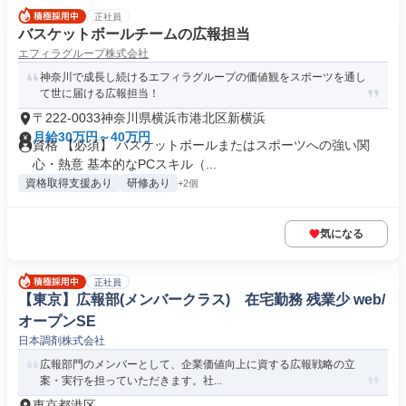
正社員
バスケットボールチームの広報担当
エフィラグループ株式会社
神奈川で成長し続けるエフィラグループの価値観をスポーツを通し
て世に届ける広報担当！
〒222-0033神奈川県横浜市港北区新横浜
月給30万円～40万円
資格 【必須】 バスケットボールまたはスポーツへの強い関
心・熱意 基本的なPCスキル（...
資格取得支援あり
研修あり
+2個
気になる
正社員
【東京】広報部(メンバークラス) 在宅勤務 残業少 web/
オープンSE
日本調剤株式会社
広報部門のメンバーとして、企業価値向上に資する広報戦略の立
案・実行を担っていただきます。社...
東京都港区