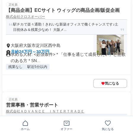
正社員
【商品企画】ECサイト ウィッグの商品企画/販促企画
株式会社クロスオーバー
駅チカで楽々通勤！きれいな新築オフィスで働くチャンスです♪土
日祝休み＆残業少なめ！ 大阪メ...
大阪府大阪市淀川区西中島
月給24万円～30万円
求める人材: <必須条件> * 「仕事を通じて成長したい」と意欲
のある方 * SN...
残業なし
駅近5分以内
気になる
正社員
営業事務・営業サポート
株式会社ＡＤＶＡＮＣＥ ＩＮＴＥＲＴＲＡＤＥ
営業事務・営業サポートスタッフ｜SNS戦略からWebまで、"一人
目"として立ち上げるポジシ...
ホーム
オファー
気になる
福岡県福岡市中央区長浜