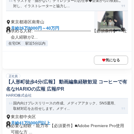
イラストを「描かない」ディレクターのお仕事◆企業からの依頼に
対し、イラストレーターと協力し...
東京都港区南青山
月給26万8000円～40万円
求める人材: ─────────────────── 【必須条件】 ・社
会人経験が2...
在宅OK
駅近5分以内
気になる
正社員
【人形町徒歩4分/広報】 動画編集経験歓迎 コーヒーで有
名なHARIOの広報 広報/PR
HARIO株式会社
国内向けプレスリリースの作成、メディアアタック、SNS運用、
取材対応をお任せします。メディ...
東京都中央区
月給41万5000円以上
必要な経験・能力等 【必須要件】■Adobe Premiere Pro使用
可能な方 ...