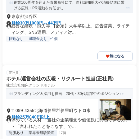
創業100周年を迎えた青果商社にて、自社認知拡大や消費促進に繋
げる広報・PR活動をお任せし...
東京都渋谷区
月給30万1000円～44万円
必要な経験・能力等 【必須】大学卒以上。広告営業、ライテ
ィング、SNS運用、メディア対...
転勤なし
退職金あり
+1個
気になる
正社員
ホテル運営会社の広報・リクルート担当(正社員)
株式会社知床グランドホテル
ブランディング＆採用を担当、20代・30代活躍中のポジション
〒099-4355北海道斜里郡斜里町ウトロ東
月給25万640円以上
求めている人材 ・当社の企業理念や価値観に共感できる方。
・「言われたことをこなす」で...
制服あり
業界未経験歓迎
+17個