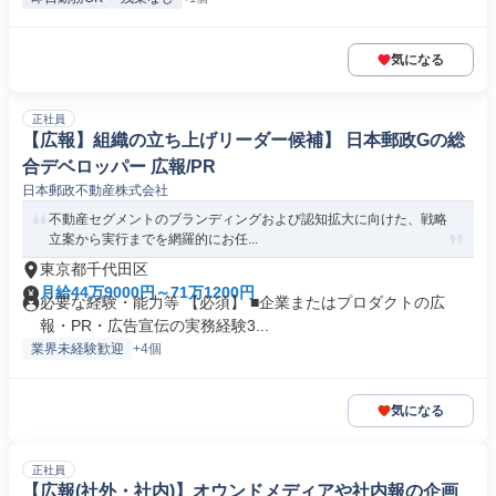
気になる
正社員
【広報】組織の立ち上げリーダー候補】 日本郵政Gの総
合デベロッパー 広報/PR
日本郵政不動産株式会社
不動産セグメントのブランディングおよび認知拡大に向けた、戦略
立案から実行までを網羅的にお任...
東京都千代田区
月給44万9000円～71万1200円
必要な経験・能力等 【必須】 ■企業またはプロダクトの広
報・PR・広告宣伝の実務経験3...
業界未経験歓迎
+4個
気になる
正社員
【広報(社外・社内)】オウンドメディアや社内報の企画