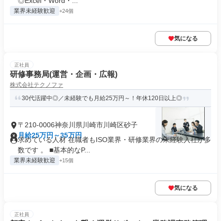
◎Excel・Word・...
業界未経験歓迎
+24個
気になる
正社員
研修事務局(運営・企画・広報)
株式会社テクノファ
30代活躍中◎／未経験でも月給25万円～！年休120日以上◎
〒210-0006神奈川県川崎市川崎区砂子
月給25万円～35万円
求めている人材 在職者もISO業界・研修業界の未経験入社が多
数です 。 ■基本的なP...
業界未経験歓迎
+15個
気になる
正社員