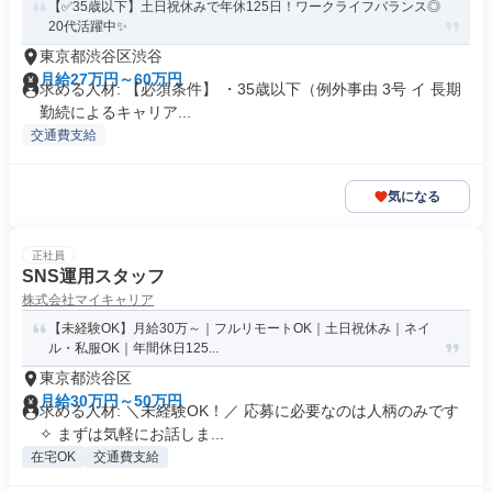
【✅35歳以下】土日祝休みで年休125日！ワークライフバランス◎
20代活躍中✨
東京都渋谷区渋谷
月給27万円～60万円
求める人材: 【必須条件】 ・35歳以下（例外事由 3号 イ 長期
勤続によるキャリア...
交通費支給
気になる
正社員
SNS運用スタッフ
株式会社マイキャリア
【未経験OK】月給30万～｜フルリモートOK｜土日祝休み｜ネイ
ル・私服OK｜年間休日125...
東京都渋谷区
月給30万円～50万円
求める人材: ＼未経験OK！／ 応募に必要なのは人柄のみです
✧ まずは気軽にお話しま...
在宅OK
交通費支給