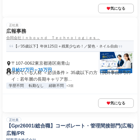
気になる
正社員
広報事務
合同会社Ｉｎｂｏｕｎｄ Ｔｅｃｈｎｏｌｏｇｉｅｓ．
【✅35歳以下】年休125日＋残業少なめ！／髪色・ネイル自由
〒107-0062東京都港区南青山
月給27万円～35万円
求めている人材 ＜必須条件＞ 35歳以下の方（例外事由3号の
イ：若年層の長期キャリア形...
学歴不問
転勤なし
経験不問
+3個
気になる
正社員
【Gpr26001/総合職】コーポレート・管理間接部門(広報)
広報/PR