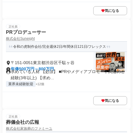
気になる
正社員
PRプロデューサー
株式会社Suneight
令和の虎制作会社/完全週休2日/年間休日121日/フレックス
〒151-0051東京都渋谷区千駄ヶ谷
年俸500万円～800万円
求めている人材 【必須】 ■PRやメディアプロモート関連のご
経験(3年以上) 【求め...
業界未経験歓迎
+12個
気になる
正社員
葬儀会社の広報
株式会社家族葬のファミーユ