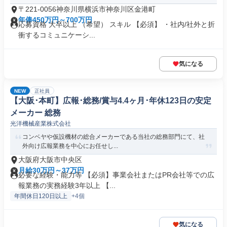
〒221-0056神奈川県横浜市神奈川区金港町
年俸450万円～700万円
応募資格 大卒以上 （希望） スキル 【必須】 ・社内/社外と折
衝するコミュニケーシ...
気になる
NEW
正社員
【大阪･本町】広報･総務/賞与4.4ヶ月･年休123日の安定
メーカー 総務
光洋機械産業株式会社
コンベヤや仮設機材の総合メーカーである当社の総務部門にて、社
外向け広報業務を中心にお任せし...
大阪府大阪市中央区
月給30万円～37万円
必要な経験・能力等 【必須】事業会社またはPR会社等での広
報業務の実務経験3年以上 【...
年間休日120日以上
+4個
気になる