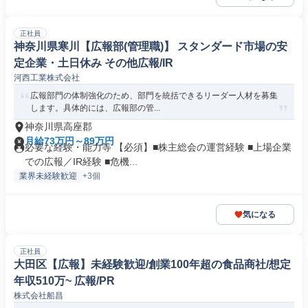
正社員
神奈川県寒川【広報部(管理職)】 スタンダード市場の安
定企業・土日休み その他広報/IR
河西工業株式会社
広報部門の体制強化のため、部門を統括できるリーダー人材を募集
します。具体的には、広報部の管...
神奈川県高座郡
月給73万円～89万円
必要な経験・能力等 【必須】■株主総会の運営経験 ■上場企業
での広報／IR経験 ■危機...
業界未経験歓迎
+3個
気になる
正社員
大田区【広報】未経験歓迎/創業100年超の食品商社/想定
年収510万~ 広報/PR
株式会社船昌