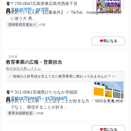
〒739-0047広島県東広島市西条下見
月給20万円～30万円
求めている人材 【応募条件】 ✅ TikTok、Instagramを日常的
に使う方 男...
資格取得支援あり
+5個
気になる
正社員
教育事業の広報・営業担当
株式会社大東システム
地域の人材育成を支えてきた教育事業に携わってみませんか？
〒312-0061茨城県ひたちなか市稲田
月給19万5000円～23万5000円
求めている人材 ・人と話すことが好きな方 ・SNSを見るだけ
でなく、発信することが好き...
業界未経験歓迎
+28個
気になる