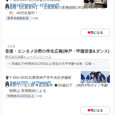
月給18万9000円～25万3000円
資格 【応募条件】 ・広報業務の実務経験1年以上 20代・30
代・40代在籍中！ ...
業界未経験歓迎
+19個
気になる
正社員
音楽・エンタメ分野の学生広報(神戸・甲陽音楽&ダンス)
株式会社滋慶ヒューマンリソース
35歳以下/年間休日125日以上/安定の大手学園×企画・広報
〒650-0032兵庫県神戸市中央区伊藤町
月給20万円～29万9000円
求めている人材 ⏩必須条件 ◆35歳以下 （例外3号のイ／年齢
制限は 長期勤続による...
年間休日120日以上
+9個
気になる