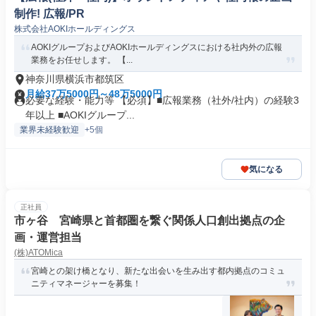
制作! 広報/PR
株式会社AOKIホールディングス
AOKIグループおよびAOKIホールディングスにおける社内外の広報
業務をお任せします。 【...
神奈川県横浜市都筑区
月給37万5000円～48万5000円
必要な経験・能力等 【必須】■広報業務（社外/社内）の経験3
年以上 ■AOKIグループ...
業界未経験歓迎
+5個
気になる
正社員
市ヶ谷 宮崎県と首都圏を繋ぐ関係人口創出拠点の企
画・運営担当
(株)ATOMica
宮崎との架け橋となり、新たな出会いを生み出す都内拠点のコミュ
ニティマネージャーを募集！