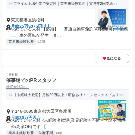
プライム上場企業で安定性｜業界未経験歓迎｜賞与年2回支給
東京都港区浜松町
月給25万9375円以上
求めている人材 【必須】 ・普通自動車免許(AT限定可) ※業務
上、車の運転が発生しま...
業界未経験歓迎
+12個
気になる
正社員
催事場でのPRスタッフ
株式会社Juda
【未経験大歓迎】月給30万以上！研修あり！インセンティブあり
〒146-0095東京都大田区多摩川
月給30万円以上
求めている人材 <未経験者歓迎(業界経験も不問> 学歴不問(中
卒/高卒OK)です 【...
業界未経験歓迎
学歴不問
+4個