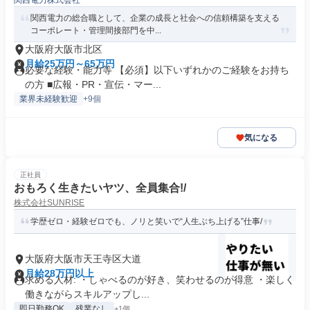
関西電力株式会社
関西電力の総合職として、企業の成長と社会への信頼構築を支える
コーポレート・管理間接部門を中...
大阪府大阪市北区
月給25万円～65万円
必要な経験・能力等 【必須】以下いずれかのご経験をお持ち
の方 ■広報・PR・宣伝・マー...
業界未経験歓迎
+9個
気になる
正社員
おもろく生きたいヤツ、全員集合!/
株式会社SUNRISE
学歴ゼロ・経験ゼロでも、ノリと笑いで“人生ぶち上げる”仕事/
大阪府大阪市天王寺区大道
月給28万円以上
求める人材: ・しゃべるのが好き、笑わせるのが得意 ・楽しく
働きながらスキルアップし...
即日勤務OK
残業なし
+1個