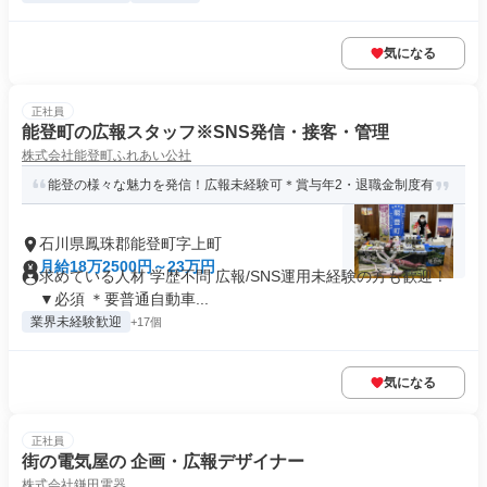
気になる
正社員
能登町の広報スタッフ※SNS発信・接客・管理
株式会社能登町ふれあい公社
能登の様々な魅力を発信！広報未経験可＊賞与年2・退職金制度有
石川県鳳珠郡能登町字上町
月給18万2500円～23万円
求めている人材 学歴不問 広報/SNS運用未経験の方も歓迎！
▼必須 ＊要普通自動車...
業界未経験歓迎
+17個
気になる
正社員
街の電気屋の 企画・広報デザイナー
株式会社鎌田電器