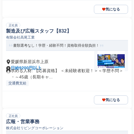
気になる
正社員
製造及び広報スタッフ【832】
有限会社高尾工業
書類選考なし！学歴・経験不問！資格取得全額負担！
愛媛県新居浜市上原
日給9200円以上
求める人材: 【応募資格】 ＜未経験者歓迎！＞＜学歴不問＞
・～45歳（長期キャ...
交通費支給
気になる
正社員
広報・営業事務
株式会社リビングコーポレーション