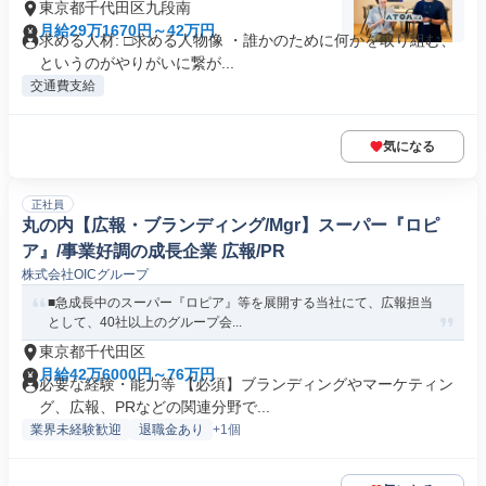
東京都千代田区九段南
月給29万1670円～42万円
求める人材: □求める人物像 ・誰かのために何かを取り組む、
というのがやりがいに繋が...
交通費支給
気になる
正社員
丸の内【広報・ブランディング/Mgr】スーパー『ロピ
ア』/事業好調の成長企業 広報/PR
株式会社OICグループ
■急成長中のスーパー『ロピア』等を展開する当社にて、広報担当
として、40社以上のグループ会...
東京都千代田区
月給42万6000円～76万円
必要な経験・能力等 【必須】ブランディングやマーケティン
グ、広報、PRなどの関連分野で...
業界未経験歓迎
退職金あり
+1個