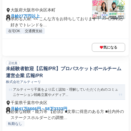
大阪府大阪市中央区本町
月給27万円以上
求める人材: << こんな方をお待ちしております！ >> ◎SNSが
好きでトレンドを...
在宅OK
交通費支給
気になる
正社員
未経験者歓迎【広報/PR】プロバスケットボールチーム
運営企業 広報/PR
株式会社アルティーリ
アルティーリ千葉をより広く認知・理解していただくためのコミュ
ニケーション戦略立案やメディア...
千葉県千葉市中央区
月給41万6666円～58万3333円
必要な経験・能力等 【必須】■文章に得意のある方 ■社内外の
ステークスホルダーとの調整...
転勤なし