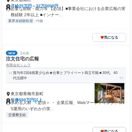
月給25万円～32万5000円
必要な経験・能力等 【必須】■事業会社における企業広報の実
務経験 2年以上 ■インナー...
業界未経験歓迎
+5個
気になる
NEW
正社員
注文住宅の広報
有限会社シムラ
賞与年2回&残業少なめ★仕事とプライベート両立可能★30代、40
代活躍中
東京都青梅市新町
年俸550万円以上
求める人材: ＜必須＞ ・ 企業広報、Webマーケティング、SN
S運用のいずれかの実...
交通費支給
気になる