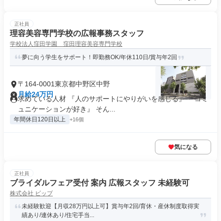
正社員
理容美容専門学校の広報事務スタッフ
学校法人窪田学園 窪田理容美容専門学校
夢に向う学生をサポート！即勤務OK/年休110日/賞与年2回
〒164-0001東京都中野区中野
月給24万円
求めている人材 『人のサポートにやりがいを感じる』 『コミ
ュニケーションが好き』 そん...
年間休日120日以上
+16個
気になる
正社員
ブライダルフェア受付 案内 広報スタッフ 未経験可
株式会社 ビップ
未経験歓迎【月収28万円以上可】賞与年2回/育休・産休制度取得実
績あり/連休あり/住宅手当...