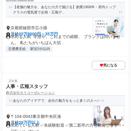
【老舗の魅力を、あなたの力で届ける】創業1968年・府内トップ
クラスの電気屋で企画・広報デ...
京都府綾部市広小路
月給20万8000円～35万円
求める人材: 学歴や、これまでの経験、 ブランクは問いませ
ん。 私たちがいちばん大切...
交通費支給
駅近5分以内
気になる
正社員
人事・広報スタッフ
株式会社モリコーポレーション
あなたのアイデアで、会社の魅力をもっと多くの人へ✨
〒104-0043東京都中央区湊
月給20万円以上
求めている人材 ✅未経験歓迎 ✅第二新卒の方も歓迎します！