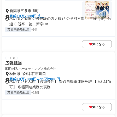
新潟県三条市旭町
月給18万2000円以上
求める人物像 ◇未経験の方大歓迎 ◇学歴不問 ◇主婦（夫）歓
迎 ◇既卒・第二新卒OK ...
業界未経験歓迎
+5個
気になる
正社員
広報担当
iKEYAKUホールディングス株式会社
秋田県由利本荘市川口
月給18万7000円～29万2000円
求めている人材 【必須条件】 普通自動車運転免許 【あれば尚
可】 広報関連業務の実務...
業界未経験歓迎
+12個
気になる