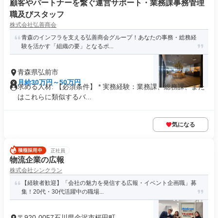
顧客やパートナーを繋ぐ運営サポート・業務課事務管理
職及びスタッフ
株式会社弘善商会
青森のインフラを支える弘善商会グループ！あなたの事務・総務経
験を活かす「組織の要」となるポ...
青森県弘前市
月給30万円～50万円
求める人材: 【必須条件】 * 実務経験：業務課、総務課、また
はこれらに類似するバ...
気になる
正社員
物流企業の広報
株式会社シンクラン
【経験者歓迎】「会社の魅力を発信する広報・イベント企画職」募
集！20代・30代活躍中の職場...
〒920-0057石川県金沢市桜田町