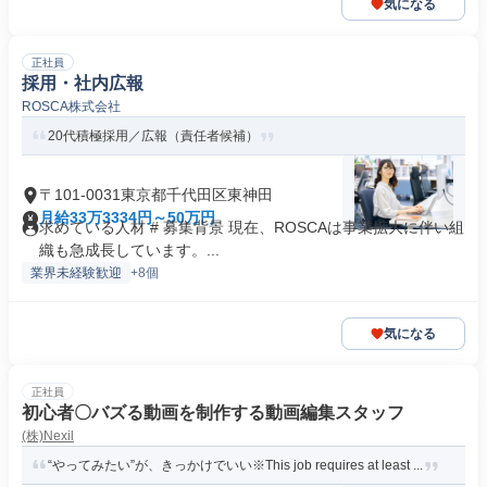
気になる
正社員
採用・社内広報
ROSCA株式会社
20代積極採用／広報（責任者候補）
〒101-0031東京都千代田区東神田
月給33万3334円～50万円
求めている人材 # 募集背景 現在、ROSCAは事業拡大に伴い組
織も急成長しています。...
業界未経験歓迎
+8個
気になる
正社員
初心者〇バズる動画を制作する動画編集スタッフ
(株)Nexil
“やってみたい”が、きっかけでいい※This job requires at least ...