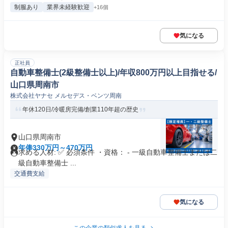
制服あり
業界未経験歓迎
+16個
気になる
正社員
自動車整備士(2級整備士以上)/年収800万円以上目指せる/
山口県周南市
株式会社ヤナセ メルセデス・ベンツ周南
年休120日/冷暖房完備/創業110年超の歴史
山口県周南市
年俸330万円～470万円
求める人材: ✅ 必須条件 ・資格： - 一級自動車整備士または二
級自動車整備士 ...
交通費支給
気になる