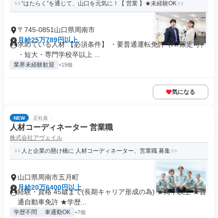
“はたらく”を通じて、山口を元気に！【 営業 】★未経験OK
〒745-0851山口県周南市
月給25万789円以上
求めている人材 【必須条件】 ・要普通運転免許（AT限定可）
・短大・専門学校卒以上 ...
業界未経験歓迎
+19個
気になる
NEW
正社員
人材コーディネーター 営業職
株式会社アヴェイル
人と企業の懸け橋に 人材コーディネーター、営業職 募集
山口県周南市五月町
月給20万6400円以上
経験・資格 45歳まで(長期キャリア形成の為) ★高卒以上 ★普
通自動車免許 ★学歴...
学歴不問
車通勤OK
+7個