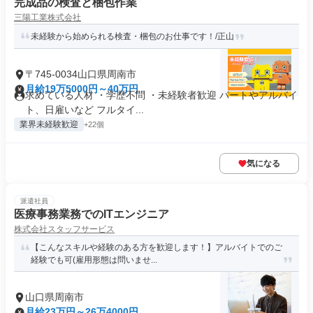
完成品の検査と梱包作業
三陽工業株式会社
未経験から始められる検査・梱包のお仕事です！/正山
〒745-0034山口県周南市
月給19万5000円～40万円
求めている人材 ・学歴不問 ・未経験者歓迎 パートやアルバイ
ト、日雇いなど フルタイ...
業界未経験歓迎
+22個
気になる
派遣社員
医療事務業務でのITエンジニア
株式会社スタッフサービス
【こんなスキルや経験のある方を歓迎します！】アルバイトでのご
経験でも可(雇用形態は問いませ...
山口県周南市
月給23万円～26万4000円