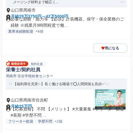
メージング材料まで幅広く...
山口県周南市
月給29万3750円～42万5000円
必要な経験・能力等 【必須】計装機器、保守・保全業務のご
経験 ※残業月9時間程度で働...
業界未経験歓迎
+6個
気になる
契約社員
栄養士/契約社員
周南市 住吉学校給食センター
【福利厚生充実✨】長く働ける職場で⭕️人間関係も良好✅️
山口県周南市住吉町
月給25万円
【応募資格】 不問 【メリット】 #大量募集 #フリーター歓迎
#長期 #学歴不問 ...
フリーター歓迎
学歴不問
+2個