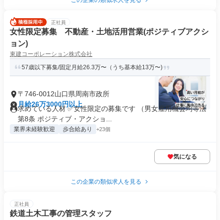
この企業の類似求人を見る
正社員
女性限定募集 不動産・土地活用営業(ポジティブアクシ
ョン)
東建コーポレーション株式会社
57歳以下募集/固定月給26.3万〜（うち基本給13万〜)
〒746-0012山口県周南市政所
月給26万3000円以上
求めている人材 ✅女性限定の募集です （男女雇用機会均等法
第8条 ポジティブ・アクショ...
業界未経験歓迎
歩合給あり
+23個
気になる
この企業の類似求人を見る
正社員
鉄道土木工事の管理スタッフ