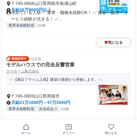
〒745-0868山口県周南市南浦山町
月給26万9600円以上
求めている人材 ✅ 業界・職種未経験OK！ ✅ 接客・販売・サ
ービス経験が活きる！ ✅...
業界未経験歓迎
+24個
気になる
正社員
モデルハウスでの完全反響営業
タマホーム株式会社
【東証プライム上場】建築の基礎から研修します。
〒745-0809山口県周南市
月給21万1000円～47万2000円
業界未経験歓迎
歩合給あり
+10個
気になる
ホーム
オファー
気になる