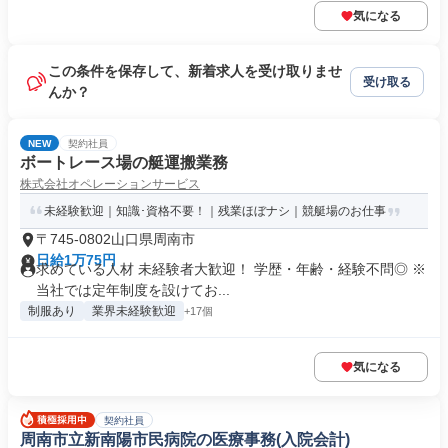
気になる
この条件を保存して、新着求人を受け取りませ
受け取る
んか？
NEW
契約社員
ボートレース場の艇運搬業務
株式会社オペレーションサービス
未経験歓迎｜知識･資格不要！｜残業ほぼナシ｜競艇場のお仕事
〒745-0802山口県周南市
日給1万75円
求めている人材 未経験者大歓迎！ 学歴・年齢・経験不問◎ ※
当社では定年制度を設けてお...
制服あり
業界未経験歓迎
+17個
気になる
契約社員
周南市立新南陽市民病院の医療事務(入院会計)