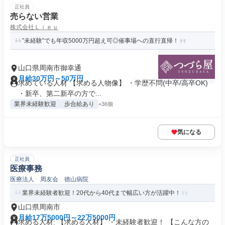
正社員
売らない営業
株式会社Ｌｉｅｕ
”未経験”でも年収5000万円超え可◎催事場への直行直帰！
山口県周南市御幸通
月給30万円～50万円
求めている人材 【求める人物像】 ・学歴不問(中卒/高卒OK)
・新卒、第二新卒の方で...
業界未経験歓迎
歩合給あり
+36個
気になる
正社員
医療事務
医療法人 周友会 徳山病院
業界未経験者歓迎！20代から40代まで幅広い方が活躍中！
山口県周南市
月給17万5000円～22万5000円
求める人材: 【求める人材】 ・未経験者歓迎！ 【こんな方の