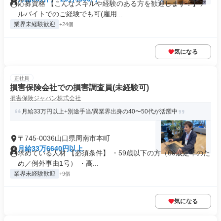
応募資格 【こんなスキルや経験のある方を歓迎します！】ア
ルバイトでのご経験でも可(雇用...
業界未経験歓迎
+24個
気になる
正社員
損害保険会社での損害調査員(未経験可)
損害保険ジャパン株式会社
月給33万円以上+別途手当/異業界出身の40〜50代が活躍中
〒745-0036山口県周南市本町
月給33万6640円以上
求めている人材 【必須条件】 ・59歳以下の方（60歳定年のた
め／例外事由1号） ・高...
業界未経験歓迎
+9個
気になる