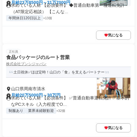
月給23万8500円～31万7000円
求めている人材 【必須要件】 ◆普通自動車第一種運転免許
（AT限定応相談） 【こんな...
年間休日120日以上
+13個
気になる
正社員
食品パッケージのルート営業
株式会社ブンシジャパン
土日祝休✅ほぼ定時！山口の「食」を支えるパートナー
山口県周南市清水
月給20万5000円～30万円
求めている人材 【必須条件】 ✅普通自動車運転免許 ✅基本的
なPCスキル（入力程度でO...
制服あり
業界未経験歓迎
+32個
気になる