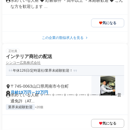
求めている人材 ◆ 応募条件 ・高卒以上 ・未経験歓迎 ◆ こん
な方を歓迎します ...
気になる
この企業の類似求人を見る
正社員
インテリア商社の配送
シンコー広島株式会社
年休126日/定時退社/業界未経験歓迎！
〒745-0063山口県周南市今住町
月給19万円～22万円
求めている人材 ✧･━･✧･━･✧･━･✧･━･✧･━･✧･━･✧ ⭐普
通免許（AT...
業界未経験歓迎
+20個
気になる