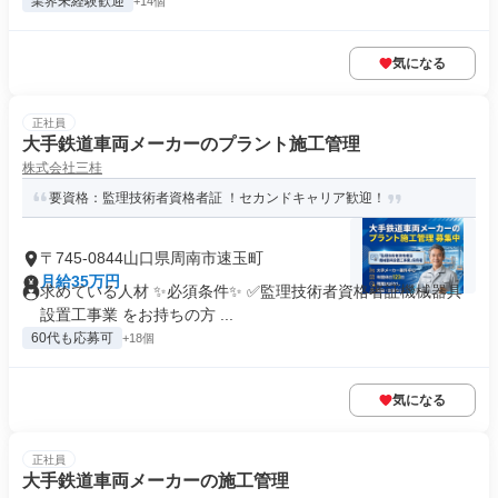
業界未経験歓迎
+14個
気になる
正社員
大手鉄道車両メーカーのプラント施工管理
株式会社三桂
要資格：監理技術者資格者証 ！セカンドキャリア歓迎！
〒745-0844山口県周南市速玉町
月給35万円
求めている人材 ✨必須条件✨ ✅監理技術者資格者証機械器具
設置工事業 をお持ちの方 ...
60代も応募可
+18個
気になる
正社員
大手鉄道車両メーカーの施工管理