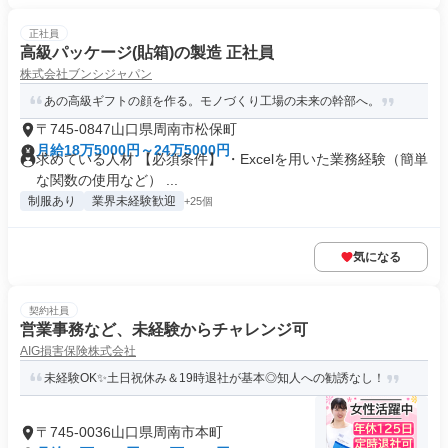
正社員
高級パッケージ(貼箱)の製造 正社員
株式会社ブンシジャパン
あの高級ギフトの顔を作る。モノづくり工場の未来の幹部へ。
〒745-0847山口県周南市松保町
月給18万5000円～24万5000円
求めている人材 【必須条件】 ・Excelを用いた業務経験（簡単
な関数の使用など） ...
制服あり
業界未経験歓迎
+25個
気になる
契約社員
営業事務など、未経験からチャレンジ可
AIG損害保険株式会社
未経験OK✨土日祝休み＆19時退社が基本◎知人への勧誘なし！
〒745-0036山口県周南市本町