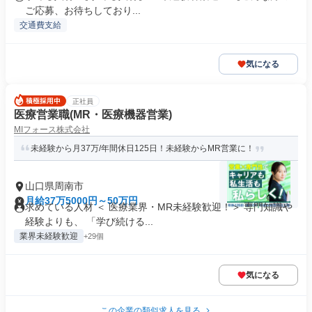
ご応募、お待ちしており...
交通費支給
気になる
正社員
医療営業職(MR・医療機器営業)
MIフォース株式会社
未経験から月37万/年間休日125日！未経験からMR営業に！
山口県周南市
月給37万5000円～50万円
求めている人材 ＜ 医療業界・MR未経験歓迎！＞ 専門知識や
経験よりも、 「学び続ける...
業界未経験歓迎
+29個
気になる
この企業の類似求人を見る