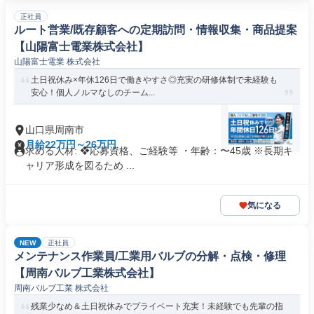
正社員
ルート営業/既存顧客への定期訪問・情報収集・商品提案
【山陽富士電業株式会社】
山陽富士電業 株式会社
土日祝休み×年休126日で働きやすさ◎充実の研修体制で未経験も
安心！個人ノルマなしのチーム...
山口県周南市
月給22万円～26万円
求める人材: ❖応募資格、ご経験等 ・年齢：〜45歳 ※長期キ
ャリア形成を図るため ...
気になる
NEW
正社員
メンテナンス作業員/工業用バルブの分解・点検・修理
【周南バルブ工業株式会社】
周南バルブ工業 株式会社
残業少なめ＆土日祝休みでプライベート充実！未経験でも先輩の指