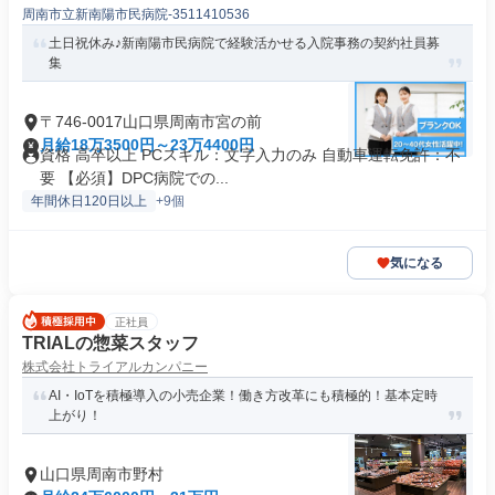
周南市立新南陽市民病院-3511410536
土日祝休み♪新南陽市民病院で経験活かせる入院事務の契約社員募
集
〒746-0017山口県周南市宮の前
月給18万3500円～23万4400円
資格 高卒以上 PCスキル：文字入力のみ 自動車運転免許：不
要 【必須】DPC病院での...
年間休日120日以上
+9個
気になる
正社員
TRIALの惣菜スタッフ
株式会社トライアルカンパニー
AI・IoTを積極導入の小売企業！働き方改革にも積極的！基本定時
上がり！
山口県周南市野村