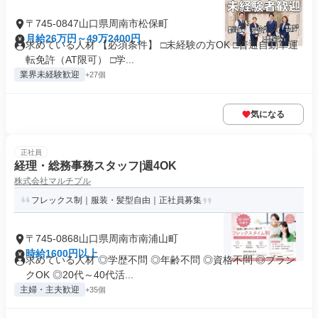
〒745-0847山口県周南市松保町
月給26万円～49万2400円
求めている人材 【必須条件】 □未経験の方OK □普通自動車運
転免許（AT限可） □学...
業界未経験歓迎
+27個
気になる
正社員
経理・総務事務スタッフ|週4OK
株式会社マルチプル
フレックス制｜服装・髪型自由｜正社員募集
〒745-0868山口県周南市南浦山町
時給1600円以上
求めている人材 ◎学歴不問 ◎年齢不問 ◎資格不問 ◎ブラン
クOK ◎20代～40代活...
主婦・主夫歓迎
+35個