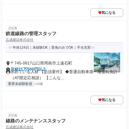
気になる
正社員
鉄道線路の管理スタッフ
広成建設株式会社
年休124日｜未経験OK｜普免のみでOK｜手当充実
〒745-0817山口県周南市上遠石町
月給21万500円以上
求めている人材 【必須要件】 ◆普通自動車第一種運転免許
（AT限定応相談） 【こんな...
業界未経験歓迎
+14個
気になる
正社員
線路のメンテナンススタッフ
広成建設株式会社