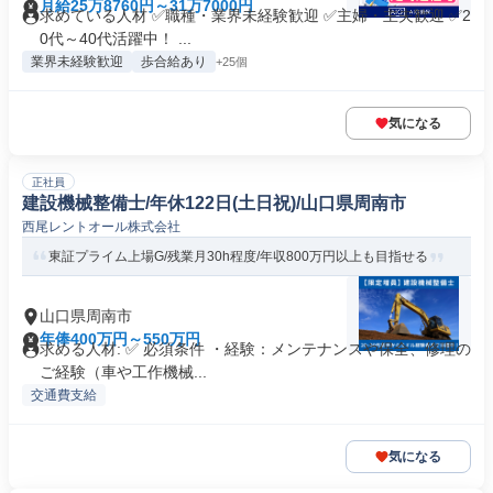
月給25万8760円～31万7000円
求めている人材 ✅職種・業界未経験歓迎 ✅主婦・主夫歓迎 ✅2
0代～40代活躍中！ ...
業界未経験歓迎
歩合給あり
+25個
気になる
正社員
建設機械整備士/年休122日(土日祝)/山口県周南市
西尾レントオール株式会社
東証プライム上場G/残業月30h程度/年収800万円以上も目指せる
山口県周南市
年俸400万円～550万円
求める人材: ✅ 必須条件 ・経験：メンテナンスや保全、修理の
ご経験（車や工作機械...
交通費支給
気になる