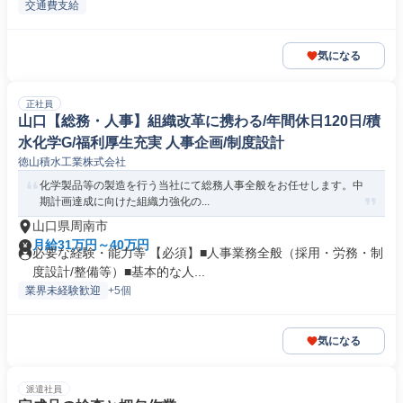
交通費支給
気になる
正社員
山口【総務・人事】組織改革に携わる/年間休日120日/積
水化学G/福利厚生充実 人事企画/制度設計
徳山積水工業株式会社
化学製品等の製造を行う当社にて総務人事全般をお任せします。中
期計画達成に向けた組織力強化の...
山口県周南市
月給31万円～40万円
必要な経験・能力等 【必須】■人事業務全般（採用・労務・制
度設計/整備等）■基本的な人...
業界未経験歓迎
+5個
気になる
派遣社員