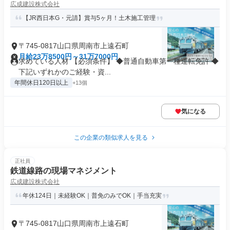
広成建設株式会社
【JR西日本G・元請】賞与5ヶ月！土木施工管理
〒745-0817山口県周南市上遠石町
月給23万8500円～31万7000円
求めている人材 【必須条件】 ◆普通自動車第一種運転免許 ◆
下記いずれかのご経験・資...
年間休日120日以上
+13個
気になる
この企業の類似求人を見る
正社員
鉄道線路の現場マネジメント
広成建設株式会社
年休124日｜未経験OK｜普免のみでOK｜手当充実
〒745-0817山口県周南市上遠石町