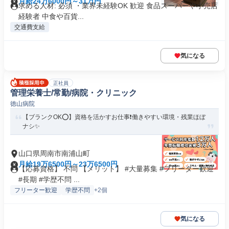
月給24万6000円～31万円
求める人材: 必須 ・業界未経験OK 歓迎 食品スーパーや小売店
経験者 中食や百貨...
交通費支給
気になる
正社員
管理栄養士/常勤/病院・クリニック
徳山病院
【ブランクOK⭕️】資格を活かすお仕事❗️働きやすい環境・残業ほぼ
ナシ✨
山口県周南市南浦山町
月給19万6500円～23万6500円
【応募資格】 不問 【メリット】 #大量募集 #フリーター歓迎
#長期 #学歴不問 ...
フリーター歓迎
学歴不問
+2個
気になる