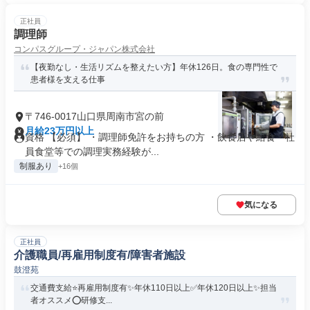
正社員
調理師
コンパスグループ・ジャパン株式会社
【夜勤なし・生活リズムを整えたい方】年休126日。食の専門性で
患者様を支える仕事
〒746-0017山口県周南市宮の前
月給23万円以上
資格 【必須】 ・調理師免許をお持ちの方 ・飲食店や給食・社
員食堂等での調理実務経験が...
制服あり
+16個
気になる
正社員
介護職員/再雇用制度有/障害者施設
鼓澄苑
交通費支給⭐️再雇用制度有✨年休110日以上✅️年休120日以上✨担当
者オススメ⭕️研修支...