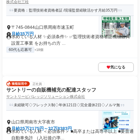
株式会社三桂
要資格：監理技術者資格者証 /現場監督経験活かす月給35万円
〒745-0844山口県周南市速玉町
月給35万円
求めている人材 ✨必須条件✨ ✅監理技術者資格者証機械器具
設置工事業 をお持ちの方 ...
60代も応募可
+18個
気になる
正社員
サントリーの自販機補充の配達スタッフ
サントリービバレッジソリューション株式会社
未経験可◇フレックス制◇年休121日◇完全週休2日◇ノルマ無
山口県周南市大字夜市
月給25万2175円～32万8383円
求めている人材 ＜必須条件＞ ■高卒または高専卒以上 ■要普通
自動車免許 （入社後の準...