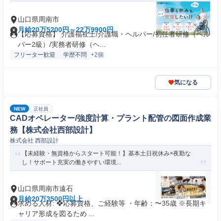
山口県周南市
月給20万5200円～22万9900円
【応募資格】 介護福祉士/介護職・ヘルパー/初任者研修（ヘル
パー2級）/実務者研修（ヘ...
フリーター歓迎
学歴不問
+2個
気になる
NEW
正社員
CADオペレーター/強度計算・プラント配管の図面作成業
務【株式会社西部設計】
株式会社 西部設計
【未経験・無資格からスタート可能！】基本土日祝休み×夜勤な
し！サポート充実の働きやすい環境...
山口県周南市遠石
月給20万3500円以上
求める人材: ❖応募資格、ご経験等 ・年齢：〜35歳 ※長期キ
ャリア形成を図るため ...