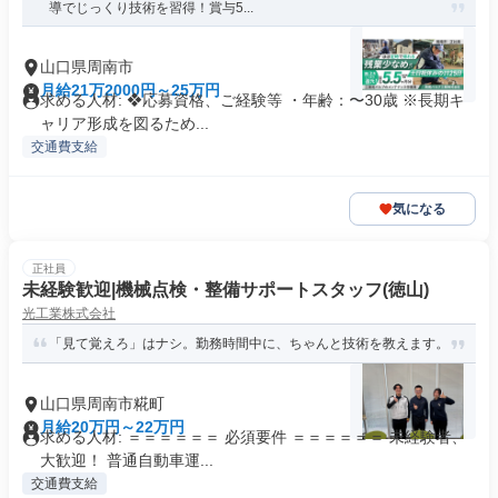
導でじっくり技術を習得！賞与5...
山口県周南市
月給21万2000円～25万円
求める人材: ❖応募資格、ご経験等 ・年齢：〜30歳 ※長期キ
ャリア形成を図るため...
交通費支給
気になる
正社員
未経験歓迎|機械点検・整備サポートスタッフ(徳山)
光工業株式会社
「見て覚えろ」はナシ。勤務時間中に、ちゃんと技術を教えます。
山口県周南市糀町
月給20万円～22万円
求める人材: ＝＝＝＝＝＝ 必須要件 ＝＝＝＝＝＝ 未経験者、
大歓迎！ 普通自動車運...
交通費支給