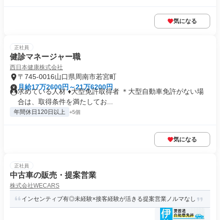
気になる
正社員
健診マネージャー職
西日本健康株式会社
〒745-0016山口県周南市若宮町
月給17万2600円～21万6200円
求めている人材 ♦大型免許取得者 ＊大型自動車免許がない場
合は、取得条件を満たしてお...
年間休日120日以上
+5個
気になる
正社員
中古車の販売・提案営業
株式会社WECARS
インセンティブ有◎未経験×接客経験が活きる提案営業ノルマなし