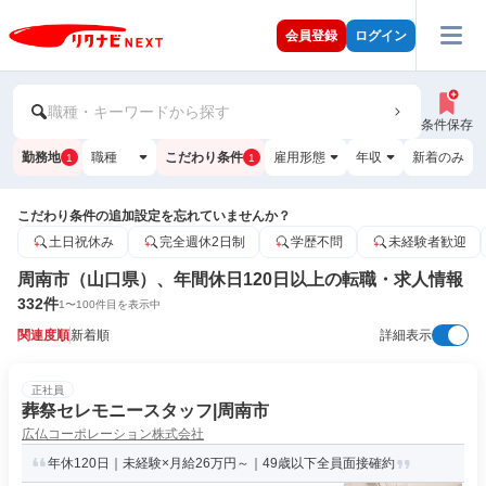
会員登録
ログイン
職種・キーワードから探す
条件保存
勤務地
職種
こだわり条件
雇用形態
年収
新着のみ
1
1
こだわり条件の追加設定を忘れていませんか？
土日祝休み
完全週休2日制
学歴不問
未経験者歓迎
周南市（山口県）、年間休日120日以上の転職・求人情報
332
件
1
〜
100
件目を表示中
関連度順
新着順
詳細表示
正社員
葬祭セレモニースタッフ|周南市
広仏コーポレーション株式会社
年休120日｜未経験×月給26万円～｜49歳以下全員面接確約