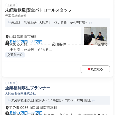
正社員
未経験歓迎|安全パトロールスタッフ
光工業株式会社
未経験・現場上がり大歓迎！「体力勝負」から専門職へ
山口県周南市糀町
月給20万円～22万円
求める人材: ＝＝＝＝＝＝ 必須要件 ＝＝＝＝＝＝ ・「現場で
汗を流した経験」がある...
交通費支給
気になる
正社員
企業福利厚生プランナー
大同生命保険株式会社
未経験歓迎◎土日祝休み・17時退勤・年間休日120日以上
〒745-0036山口県周南市本町
月給21万円～23万円