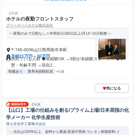
正社員
ホテルの夜勤フロントスタッフ
ブリーズベイホテル株式会社
夜勤のみで日勤なし☆年間休日180日以上/月14~15日勤務
〒745-0036山口県周南市本町
月給21万円～30万円
求めている人材 ◆未経験OK →9割が未経験スタート！ ◆学
歴・年齢不問 →現在2...
制服あり
業界未経験歓迎
+41個
気になる
正社員
【山口】工場の仕組みを創る/プライム上場/日本屈指の化
学メーカー 化学生産技術
保土谷化学工業株式会社
当社は100年以上、染料から農薬,医薬中間体,ウレタン樹脂材料,イ