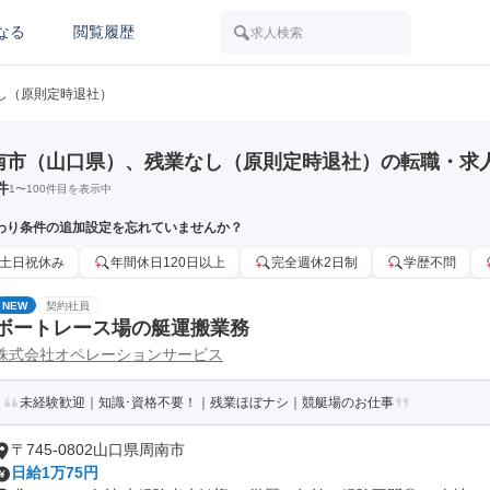
なる
閲覧履歴
求人検索
し（原則定時退社）
南市（山口県）、残業なし（原則定時退社）の転職・求
件
1
〜
100
件目を表示中
わり条件の追加設定を忘れていませんか？
土日祝休み
年間休日120日以上
完全週休2日制
学歴不問
NEW
契約社員
ボートレース場の艇運搬業務
株式会社オペレーションサービス
未経験歓迎｜知識･資格不要！｜残業ほぼナシ｜競艇場のお仕事
〒745-0802山口県周南市
日給1万75円