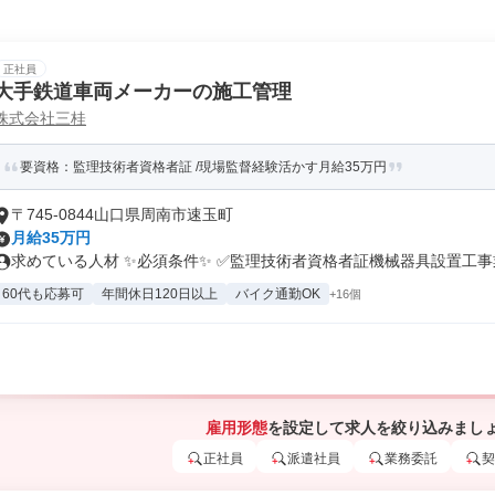
正社員
大手鉄道車両メーカーの施工管理
株式会社三桂
要資格：監理技術者資格者証 /現場監督経験活かす月給35万円
〒745-0844山口県周南市速玉町
月給35万円
求めている人材 ✨必須条件✨ ✅監理技術者資格者証機械器具設置工事業.
60代も応募可
年間休日120日以上
バイク通勤OK
+16個
雇用形態
を設定して求人を絞り込みまし
正社員
派遣社員
業務委託
契