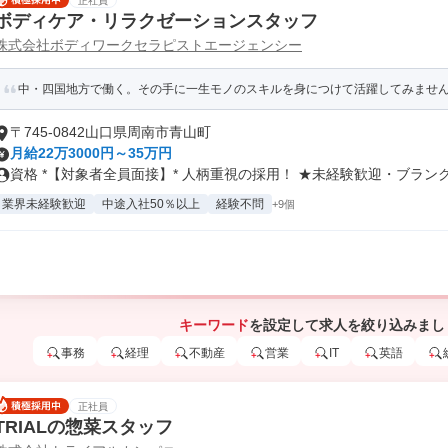
正社員
ボディケア・リラクゼーションスタッフ
株式会社ボディワークセラピストエージェンシー
中・四国地方で働く。その手に一生モノのスキルを身につけて活躍してみませ
〒745-0842山口県周南市青山町
月給22万3000円～35万円
資格 *【対象者全員面接】* 人柄重視の採用！ ★未経験歓迎・ブランク.
業界未経験歓迎
中途入社50％以上
経験不問
+9個
キーワード
を設定して求人を絞り込みまし
事務
経理
不動産
営業
IT
英語
正社員
TRIALの惣菜スタッフ