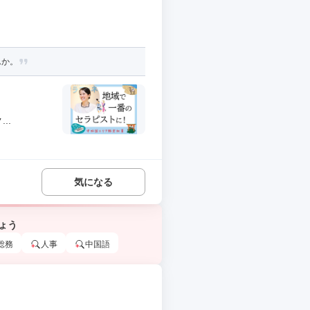
んか。
..
気になる
ょう
総務
人事
中国語