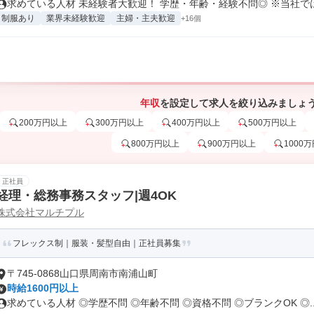
求めている人材 未経験者大歓迎！ 学歴・年齢・経験不問◎ ※当社では定
制服あり
業界未経験歓迎
主婦・主夫歓迎
+16個
年収
を設定して求人を絞り込みましょ
200万円以上
300万円以上
400万円以上
500万円以上
800万円以上
900万円以上
1000
正社員
経理・総務事務スタッフ|週4OK
株式会社マルチプル
フレックス制｜服装・髪型自由｜正社員募集
〒745-0868山口県周南市南浦山町
時給1600円以上
求めている人材 ◎学歴不問 ◎年齢不問 ◎資格不問 ◎ブランクOK ◎..