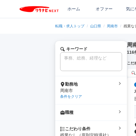
ホーム
オファー
気に
転職・求人トップ
/
山口県
/
周南市
/
残業な
周
キーワード
116
こだ
勤務地
周南市
条件をクリア
職種
こだわり条件
残業なし（原則定時退社）