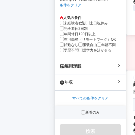
条件をクリア
人気の条件
未経験者歓迎
土日祝休み
完全週休2日制
年間休日120日以上
在宅勤務（リモートワーク）OK
転勤なし
服装自由
年齢不問
学歴不問
語学力を活かせる
雇用形態
年収
すべての条件をクリア
新着のみ
検索