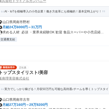
株式会社トライアルカンパニー
AI・IoTを積極導入の小売企業！働き方改革にも積極的！基本定時上がり！
山口県周南市野村
月給24万6000円～31万円
求める人材: 必須 ・業界未経験OK 歓迎 食品スーパーや小売店経...
交通費支給
正社員
トップスタイリスト/美容
阪南理美容株式会社
実力でしっかり稼げる！月収50万円も可能な高待遇♪チームを導くトップスタイ
山口県周南市古市
月給27万160円～29万9200円