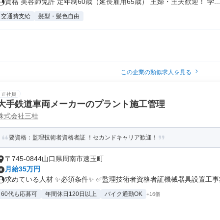
資格 美容師免許 定年制60歳（延長雇用65歳） 主婦・主夫歓迎！ 学...
交通費支給
髪型・髪色自由
この企業の類似求人を見る
正社員
大手鉄道車両メーカーのプラント施工管理
株式会社三桂
要資格：監理技術者資格者証 ！セカンドキャリア歓迎！
〒745-0844山口県周南市速玉町
月給35万円
求めている人材 ✨必須条件✨ ✅監理技術者資格者証機械器具設置工事業.
60代も応募可
年間休日120日以上
バイク通勤OK
+16個