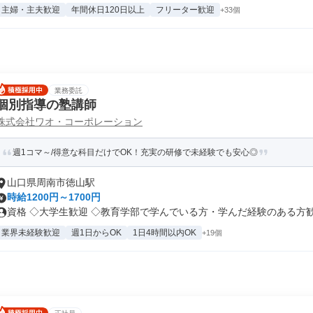
主婦・主夫歓迎
年間休日120日以上
フリーター歓迎
+33個
業務委託
個別指導の塾講師
株式会社ワオ・コーポレーション
週1コマ～/得意な科目だけでOK！充実の研修で未経験でも安心◎
山口県周南市徳山駅
時給1200円～1700円
資格 ◇大学生歓迎 ◇教育学部で学んでいる方・学んだ経験のある方歓迎 
業界未経験歓迎
週1日からOK
1日4時間以内OK
+19個