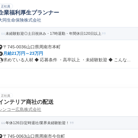
正社員
企業福利厚生プランナー
大同生命保険株式会社
未経験歓迎◎土日祝休み・17時退勤・年間休日120日以上
〒745-0036山口県周南市本町
月給21万円～23万円
求めている人材 ◆ 応募条件 ・高卒以上 ・未経験歓迎 ◆ こんな...
正社員
インテリア商社の配送
シンコー広島株式会社
年休126日/定時退社/業界未経験歓迎！
〒745-0063山口県周南市今住町