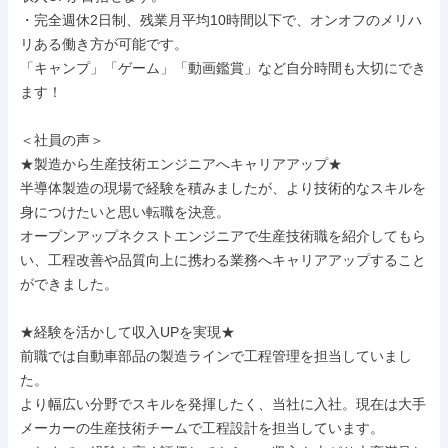
・完全週休2日制、残業月平均10時間以下で、オンオフのメリハ
リある働き方が可能です。

「キャンプ」「ゲーム」「動画鑑賞」など自分時間も大切にでき
ます！

＜社員の声＞

★製造から生産技術エンジニアへキャリアアップ★

半導体製造の現場で経験を積みましたが、より技術的なスキルを
身につけたいと思い転職を決意。

オープンアップネクストエンジニアで生産技術職を紹介してもら
い、工程改善や品質向上に携わる業務へキャリアアップすること
ができました。

★経験を活かして収入UPを実現★

前職では自動車部品の製造ラインで工程管理を担当していまし
た。

より幅広い分野でスキルを発揮したく、当社に入社。現在は大手
メーカーの生産技術チームで工程設計を担当しています。
