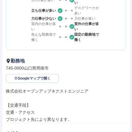
1人作業が多い
い
デスクワークが
立ち仕事が多い
多い
力仕事が少ない
力仕事が多い
室内の仕事が多
室外の仕事が多
い
い
色んな勤務地で
固定の勤務地で
働く
働く
勤務地
745-0000山口県周南市
Googleマップで開く
株式会社オープンアップネクストエンジニア

【交通手段】

交通・アクセス

プロジェクト先により異なります。