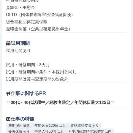
社員持ち株会制度

見舞金・弔慰金

GLTD（団体長期障害所得保証保険）

総合福祉団体定期保険

退職金制度（企業型確定拠出年金）
試用期間
試用期間あり

試用・研修期間：3カ月

試用・研修期間の条件：本採用と同じ

仕事に関するPR
30代・40代活躍中／経験者限定／年間休日最大125日
仕事の特徴
無期雇用派遣
年間休日120日以上
資格取得支援あり
介護休暇あり
中途入社50％以上
月平均残業時間20時間以内