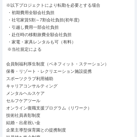
※以下プロジェクトにより転勤を必要とする場合

 ・初期費用全額会社負担

 ・社宅家賃5割～7割会社負担(初年度)

 ・引越し費用一部会社負担

 ・赴任時の移動旅費全額会社負担

 ・家電・家具レンタルも可（有料）

 ※当社規定による

会員制福利厚生制度（ベネフィット・ステーション）

保養・リゾート・レクリエーション施設提携

スポーツクラブ利用補助

キャリアコンサルティング

メンタルヘルスケア

セルフケアツール

オンライン復職支援プログラム（リワーク）

技術社員表彰制度

結婚・出産祝い金

企業主導型保育園との提携制度
