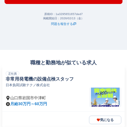
原稿ID：
1a3295651657ded7
掲載開始日：
2026/02/13（金）
問題を報告する
職種と勤務地が似ている求人
正社員
非常用発電機の設備点検スタッフ
日本負荷試験テクノ株式会社
山口県岩国市中津町
月給30万円～60万円
気になる