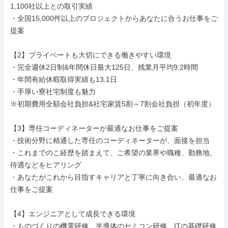
1,100社以上との取引実績

・全国15,000件以上のプロジェクトからあなたに合うお仕事をご
提案

【2】プライベートも大切にできる働きやすい環境

・完全週休2日制&年間休日最大125日、残業月平均9.2時間

・年間有給休暇取得実績も13.1日

・手厚い寮社宅制度も魅力

※初期費用全額会社負担&社宅家賃5割～7割会社負担（初年度）

【3】専任コーディネーターが最適なお仕事をご提案

・技術分野に精通した専任のコーディネーターが、面接を担当

・これまでのこ経歴を踏まえて、ご希望の業界や職種、勤務地、
待遇などをヒアリング

・あなたがこれから目指すキャリアと丁寧に向き合い、最適なお
仕事をご提案

【4】エンジニアとして成長できる環境

・ものづくりの機電研修、半導体のセミコン研修、ITの基礎研修