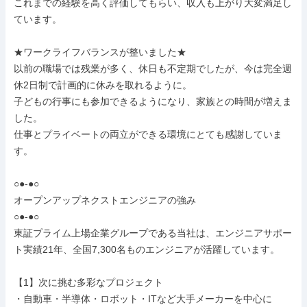
これまでの経験を高く評価してもらい、収入も上がり大変満足し
ています。

★ワークライフバランスが整いました★

以前の職場では残業が多く、休日も不定期でしたが、今は完全週
休2日制で計画的に休みを取れるように。

子どもの行事にも参加できるようになり、家族との時間が増えま
した。

仕事とプライベートの両立ができる環境にとても感謝していま
す。

○●-●○

オープンアップネクストエンジニアの強み

○●-●○

東証プライム上場企業グループである当社は、エンジニアサポー
ト実績21年、全国7,300名ものエンジニアが活躍しています。

【1】次に挑む多彩なプロジェクト

・自動車・半導体・ロボット・ITなど大手メーカーを中心に