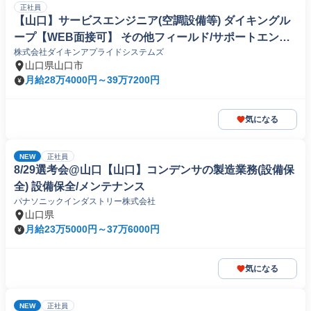
正社員
【山口】サービスエンジニア(空調設備等) ダイキングル
ープ【WEB面接可】 その他フィールド/サポートエンジ
株式会社ダイキンアプライドシステムズ
ニア(機械/電気/電子製品専門職)
山口県山口市
月給28万4000円～39万7200円
気になる
NEW
正社員
8/29選考会@山口【山口】コンデンサの製造業務(設備保
全) 設備保全/メンテナンス
パナソニックインダストリー株式会社
山口県
月給23万5000円～37万6000円
気になる
NEW
正社員