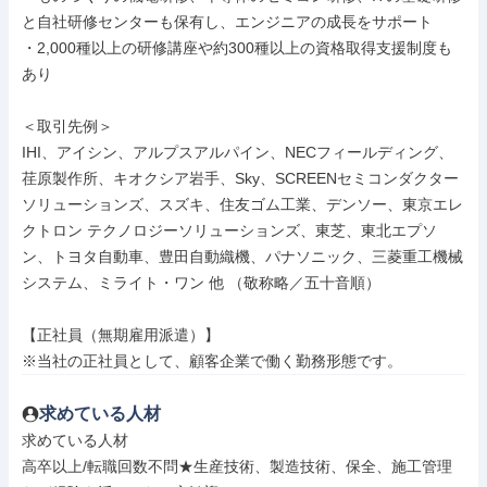
と自社研修センターも保有し、エンジニアの成長をサポート

・2,000種以上の研修講座や約300種以上の資格取得支援制度も
あり

＜取引先例＞

IHI、アイシン、アルプスアルパイン、NECフィールディング、
荏原製作所、キオクシア岩手、Sky、SCREENセミコンダクター
ソリューションズ、スズキ、住友ゴム工業、デンソー、東京エレ
クトロン テクノロジーソリューションズ、東芝、東北エプソ
ン、トヨタ自動車、豊田自動織機、パナソニック、三菱重工機械
システム、ミライト・ワン 他 （敬称略／五十音順）

【正社員（無期雇用派遣）】

※当社の正社員として、顧客企業で働く勤務形態です。
求めている人材
求めている人材

高卒以上/転職回数不問★生産技術、製造技術、保全、施工管理