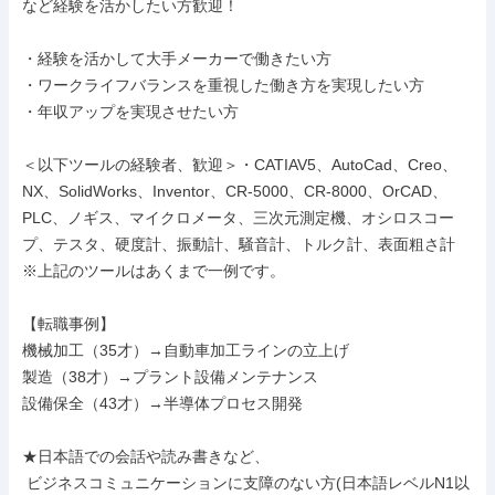
など経験を活かしたい方歓迎！

・経験を活かして大手メーカーで働きたい方

・ワークライフバランスを重視した働き方を実現したい方

・年収アップを実現させたい方

＜以下ツールの経験者、歓迎＞・CATIAV5、AutoCad、Creo、
NX、SolidWorks、Inventor、CR-5000、CR-8000、OrCAD、
PLC、ノギス、マイクロメータ、三次元測定機、オシロスコー
プ、テスタ、硬度計、振動計、騒音計、トルク計、表面粗さ計

※上記のツールはあくまで一例です。

【転職事例】

機械加工（35才）→自動車加工ラインの立上げ

製造（38才）→プラント設備メンテナンス

設備保全（43才）→半導体プロセス開発

★日本語での会話や読み書きなど、

 ビジネスコミュニケーションに支障のない方(日本語レベルN1以