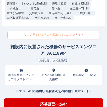
管理職・マネジメント経験歓迎
経験者歓迎
有資格者歓迎
研修あり
賞与あり
育休あり
完全週休2日制
女性が活躍中
交通費支給
固定給25万円以上
面接1回
資格取得手当あり
土日祝休み
寮・社宅あり
いま見ている求人へ応募してみましょう！
施設内に設置された機器のサービスエンジニ
ア_A0118904
派遣社員
無期雇用派遣
株式会社オープンア
〒745-0000山口県
月給30万円～55万円
ップネクストエンジ
周南市
ニア
30代・40代活躍中／経験者限定／年間休日最大125日
応募画面へ進む