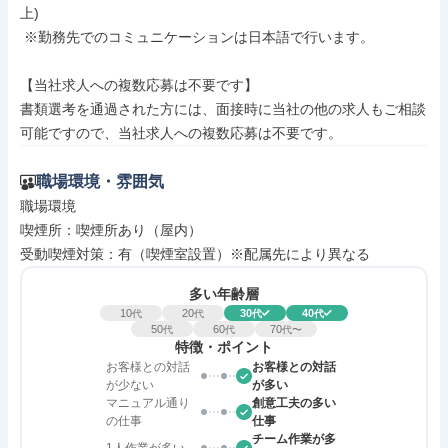
上)

 ※勤務先でのコミュニケーションは日本語で行います。

【当社求人への複数応募は不要です】

書類選考を通過された方には、面接時に当社の他の求人もご相談
可能ですので、当社求人への複数応募は不要です。
職場環境・雰囲気
職場環境

喫煙所：喫煙所あり（屋内）

受動喫煙対策：有（喫煙室設置）※配属先により異なる
多い年齢層
10
20
30
40
代
代
代
代
50
60
70
代
代
代〜
特徴・ポイント
お客様との対話
お客様との対話
が少ない
が多い
マニュアル通り
創意工夫の多い
の仕事
仕事
チーム作業が多