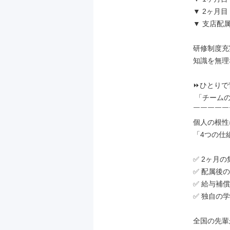
▼ 2ヶ月
▼ 支店配
研修制度充
知識を無理
⏩ひとりで
 「チームの知恵」で勝ちに行く。

￣￣￣￣￣
個人の根性
「4つの仕
✅ 2ヶ月の
✅ 配属後の
✅ 給与補償
✅ 独自の学
全国の先輩