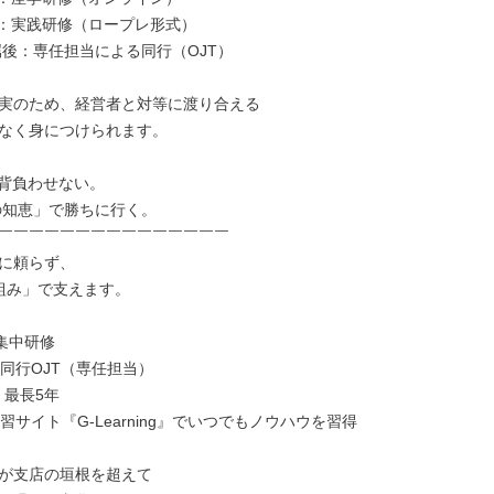
目：実践研修（ロープレ形式）

属後：専任担当による同行（OJT）

実のため、経営者と対等に渡り合える

なく身につけられます。

背負わせない。

￣￣￣￣￣￣￣￣￣￣￣￣￣￣￣

に頼らず、

組み」で支えます。

集中研修

同行OJT（専任担当）

 最長5年

習サイト『G-Learning』でいつでもノウハウを習得

が支店の垣根を超えて
