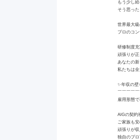
もう少し給
そう思った
世界最大級
プロのコン
研修制度充
頑張りが正
あなたの新
私たちは全
✨年収の壁
￣￣￣￣￣
雇用形態で
AIGの契約
ご家族も安
頑張りが収
独自のプロ