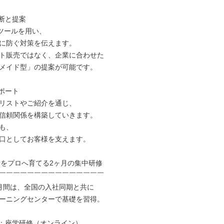
断と提案

ツールを用い、

に防ぐ対策を伝えます。

ト販売ではなく、企業に合わせた

メイド型」の提案が可能です。

ポート

リストやご紹介を通じ、

信頼関係を構築していきます。

も、

口としてお客様を支えます。

者をプロへ育てる2ヶ月の集中研修

￣￣￣￣￣￣￣￣￣￣￣￣￣￣￣

月間は、全国の入社同期と共に

ーニングセンターで基礎を習得。

目：座学研修（オンライン）
