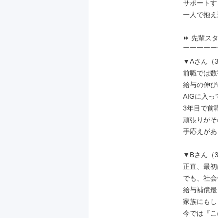
サポートす
一人で抱え
⏩ 先輩スタ
￣￣￣￣￣
▼Aさん（
前職では数
給与の伸び
AIGに入
3年目で前職
頑張りがそ
手応えがあ
▼Bさん（
正直、最初
でも、社会
給与補償最
家族にもし
今では『こ