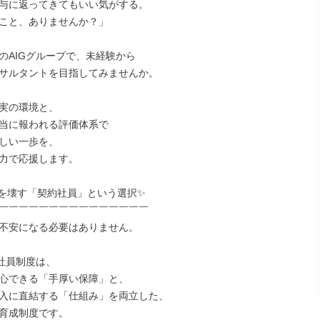
与に返ってきてもいい気がする。

こと、ありませんか？」

のAIGグループで、未経験から

サルタントを目指してみませんか。

実の環境と、

当に報われる評価体系で

しい一歩を、

力で応援します。

を壊す「契約社員」という選択✨

￣￣￣￣￣￣￣￣￣￣￣￣￣￣￣

不安になる必要はありません。

社員制度は、

心できる「手厚い保障」と、

入に直結する「仕組み」を両立した、

育成制度です。
