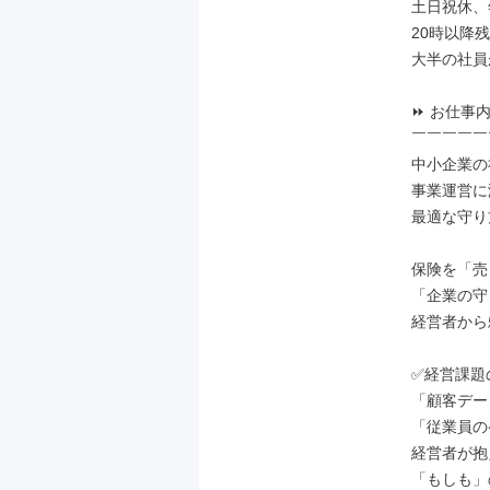
土日祝休、年
20時以降
大半の社員が
⏩ お仕事内
￣￣￣￣￣
中小企業の
事業運営に
最適な守り
保険を「売
「企業の守
経営者から
✅経営課題
「顧客デー
「従業員の
経営者が抱
「もしも」