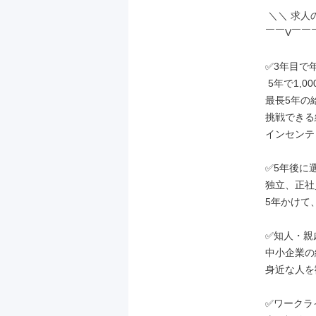
 ＼＼ 求人のポイント ／／

￣￣V￣￣
✅3年目で年
 5年で1,000万円超も実現可

最長5年の
挑戦できる
インセンテ
✅5年後に
独立、正社
5年かけて
✅知人・親
中小企業の
身近な人を
✅ワークラ