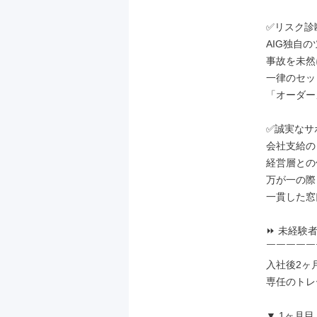
✅リスク診
AIG独自の
事故を未然
一律のセッ
「オーダー
✅誠実なサ
会社支給の
経営層との
万が一の際
一貫した窓
⏩ 未経験
￣￣￣￣￣
入社後2ヶ
専任のトレ
▼ 1ヶ月