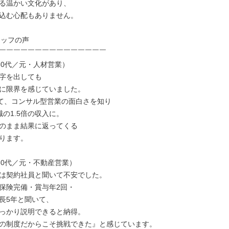
る温かい文化があり、

込む心配もありません。

ッフの声

￣￣￣￣￣￣￣￣￣￣￣￣￣￣￣

30代／元・人材営業）

字を出しても

に限界を感じていました。

って、コンサル型営業の面白さを知り

の1.5倍の収入に。

のまま結果に返ってくる

ります。

30代／元・不動産営業）

は契約社員と聞いて不安でした。

保険完備・賞与年2回・

長5年と聞いて、

っかり説明できると納得。

の制度だからこそ挑戦できた』と感じています。
