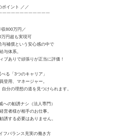
￣￣￣￣￣￣￣￣￣￣￣￣

収800万円／

給与補償という安心感の中で

給与体系。

ィブありで頑張りが正当に評価！

選べる「3つのキャリア」

員登用、マネージャー。

、自分の理想の道を見つけられます。

戚への勧誘ナシ（法人専門）

経営者様が相手のお仕事。

勧誘する必要はありません。

イフバランス充実の働き方
