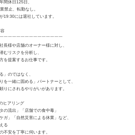
間休日125日、

残業禁止、転勤なし。

19:30には退社しています。

容

￣￣￣￣￣￣￣￣￣￣￣￣￣￣￣

社長様や店舗のオーナー様に対し、

潜むリスクを分析し、

方を提案するお仕事です。

る」のではなく、

りを一緒に固める」パートナーとして、

頼りにされるやりがいがあります。

のヒアリング

タの流出」「店舗での食中毒」

ケガ」「自然災害による休業」など、

える

の不安を丁寧に伺います。
