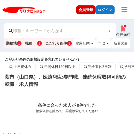
会員登録
ログイン
職種・キーワードから探す
条件保存
勤務地
職種
こだわり条件
雇用形態
年収
新着のみ
1
1
1
こだわり条件の追加設定を忘れていませんか？
土日祝休み
年間休日120日以上
完全週休2日制
学歴
萩市（山口県）、医療/福祉専門職、連続休暇取得可能の
転職・求人情報
条件に合った求人が 0件でした
検索条件を緩めて、再度検索してください