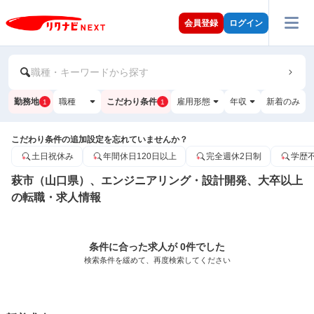
会員登録
ログイン
職種・キーワードから探す
勤務地
職種
こだわり条件
雇用形態
年収
新着のみ
1
1
こだわり条件の追加設定を忘れていませんか？
土日祝休み
年間休日120日以上
完全週休2日制
学歴
萩市（山口県）、エンジニアリング・設計開発、大卒以上
の転職・求人情報
条件に合った求人が 0件でした
検索条件を緩めて、再度検索してください