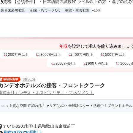
資格 【必須条件】 ・日本語能力試験N1レベル以上の方 ・漢字の読み書.
業界未経験歓迎
副業・WワークOK
主婦・主夫歓迎
+16個
年収
を設定して求人を絞り込みましょ
200万円以上
300万円以上
400万円以上
500万円以上
800万円以上
900万円以上
1000
契約社員
カンデオホテルズの接客・フロントクラーク
株式会社カンデオ・ホスピタリティ・マネジメント
＜上質な空間で“誇れるキャリア”も◎＞未経験スタート活躍中！ブランドホテルな
〒640-8203和歌山県和歌山市東蔵前丁
月給20万2720円以上