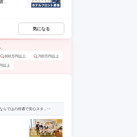
..
気になる
う
600万円以上
700万円以上
万円以上
らではの待遇で安心スタ...