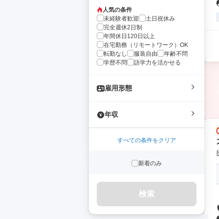
人気の条件
未経験者歓迎
土日祝休み
完全週休2日制
年間休日120日以上
在宅勤務（リモートワーク）OK
転勤なし
服装自由
年齢不問
学歴不問
語学力を活かせる
雇用形態
年収
すべての条件をクリア
新着のみ
検索