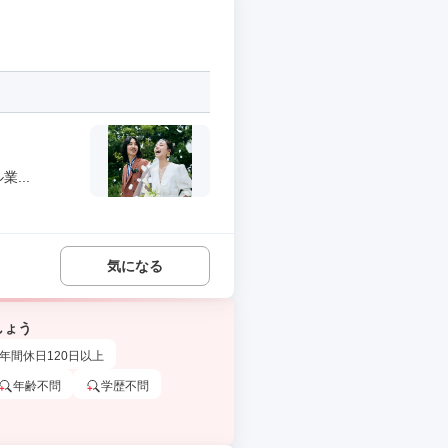
...
気になる
しょう
年間休日120日以上
年齢不問
学歴不問