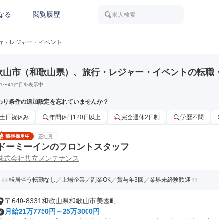
なる
閲覧履歴
求人検索
行・レジャー・イベント
歌山市（和歌山県）、旅行・レジャー・イベントの転職
1
〜
41
件目を表示中
わり条件の追加設定を忘れていませんか？
土日祝休み
年間休日120日以上
完全週休2日制
学歴不問
正社員
ドーミーインのフロントスタッフ
株式会社共立メンテナンス
転居伴う転勤なし／上場企業／副業OK／賞与年3回／業界未経験歓迎
〒640-8331和歌山県和歌山市美園町
月給21万7750円～25万3000円