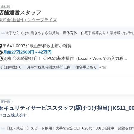
正社員
店舗運営スタッフ
株式会社延田エンタープライズ
大手ならではの働きやすさ◎賞与・産休育休・住宅手当等あり！厚待遇でお待ち
〒641-0007和歌山県和歌山市小雑賀
月給27万2500円～42万円
資格 ◇未経験歓迎！ ◇PCの基本操作（Excel・Wordでの入力程...
介護休暇あり
月平均残業時間20時間以内
住宅手当あり
+7個
正社員
セキュリティサービススタッフ(駆けつけ担当) |KS11_00
セコム株式会社
【脱・就活！】スピード採用！大手で安定GET★20代・30代活躍中！経験ゼロでも