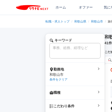
ホーム
オファー
気に
転職・求人トップ
/
和歌山県
/
和歌山市
/
旅
和
キーワード
41
件
こだ
勤務地
和歌山市
条件をクリア
職種
こだわり条件