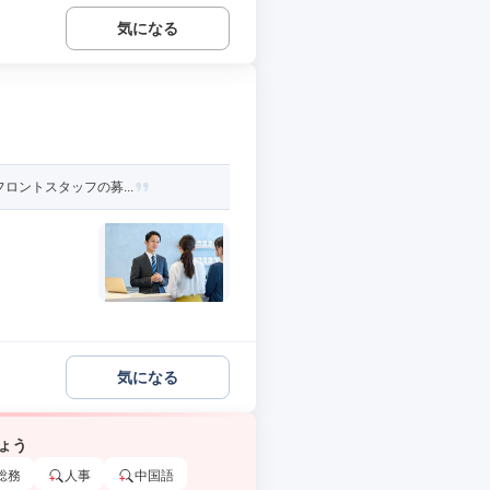
気になる
ロントスタッフの募...
気になる
ょう
総務
人事
中国語