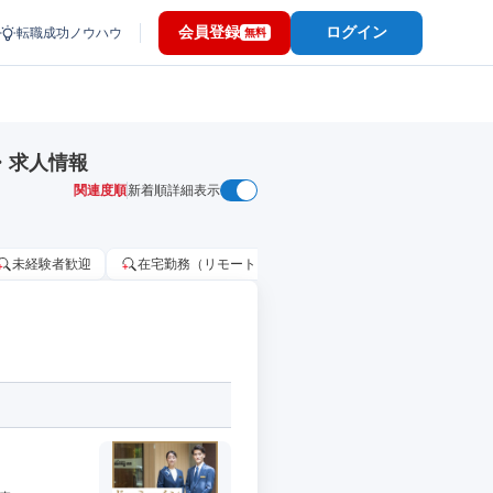
会員登録
ログイン
転職成功ノウハウ
無料
・求人情報
関連度順
新着順
詳細表示
未経験者歓迎
在宅勤務（リモートワーク）OK
家賃補助・住宅手当