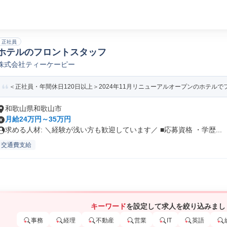
正社員
ホテルのフロントスタッフ
株式会社ティーケーピー
＜正社員・年間休日120日以上＞2024年11月リニューアルオープンのホテルでフ
和歌山県和歌山市
月給24万円～35万円
求める人材: ＼経験が浅い方も歓迎しています／ ■応募資格 ・学歴...
交通費支給
キーワード
を設定して求人を絞り込みまし
事務
経理
不動産
営業
IT
英語