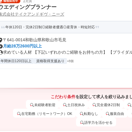
正社員
ウエディングプランナー
株式会社テイクアンドギヴ・ニーズ
年休120日・完休2日制◎経験者優遇◎産育休・時短対応
〒641-0014和歌山県和歌山市毛見
月給28万2600円以上
求めている人材 【下記いずれかのご経験をお持ちの方】 【ブライダル業
年間休日120日以上
資格取得支援あり
+8個
こだわり条件
を設定して求人を絞り込みま
未経験者歓迎
土日祝休み
完全週休2日制
在宅勤務（リモートワーク）OK
転勤なし
服装自由
語学力を活かせる