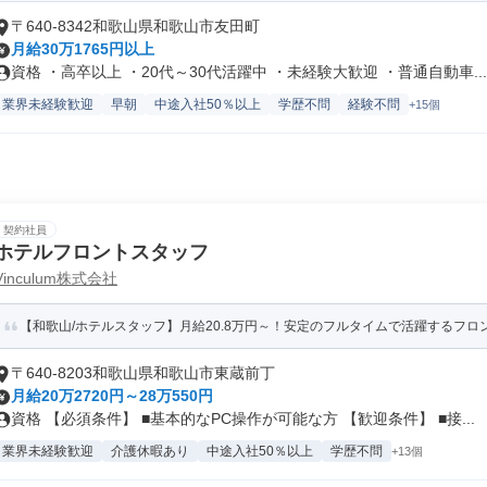
〒640-8342和歌山県和歌山市友田町
月給30万1765円以上
資格 ・高卒以上 ・20代～30代活躍中 ・未経験大歓迎 ・普通自動車...
業界未経験歓迎
早朝
中途入社50％以上
学歴不問
経験不問
+15個
契約社員
ホテルフロントスタッフ
Vinculum株式会社
【和歌山/ホテルスタッフ】月給20.8万円～！安定のフルタイムで活躍するフロ
〒640-8203和歌山県和歌山市東蔵前丁
月給20万2720円～28万550円
資格 【必須条件】 ■基本的なPC操作が可能な方 【歓迎条件】 ■接...
業界未経験歓迎
介護休暇あり
中途入社50％以上
学歴不問
+13個