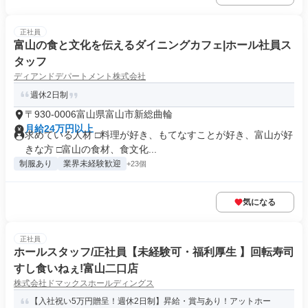
正社員
富山の食と文化を伝えるダイニングカフェ|ホール社員ス
タッフ
ディアンドデパートメント株式会社
週休2日制
〒930-0006富山県富山市新総曲輪
月給24万円以上
求めている人材 □料理が好き、もてなすことが好き、富山が好
きな方 □富山の食材、食文化...
制服あり
業界未経験歓迎
+23個
気になる
正社員
ホールスタッフ/正社員【未経験可・福利厚生 】回転寿司
すし食いねぇ!富山二口店
株式会社ドマックスホールディングス
【入社祝い5万円贈呈！週休2日制】昇給・賞与あり！アットホー