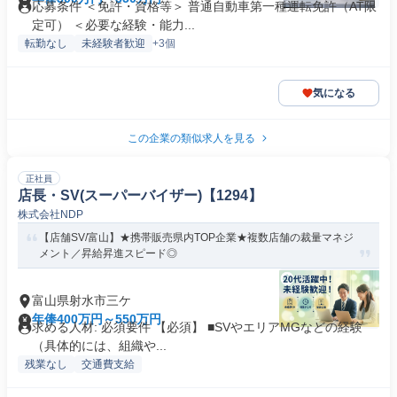
応募条件 ＜免許・資格等＞ 普通自動車第一種運転免許（AT限
定可） ＜必要な経験・能力...
転勤なし
未経験者歓迎
+3個
気になる
この企業の類似求人を見る
正社員
店長・SV(スーパーバイザー)【1294】
株式会社NDP
【店舗SV/富山】★携帯販売県内TOP企業★複数店舗の裁量マネジ
メント／昇給昇進スピード◎
富山県射水市三ケ
年俸400万円～550万円
求める人材: 必須要件 【必須】 ■SVやエリアMGなどの経験
（具体的には、組織や...
残業なし
交通費支給