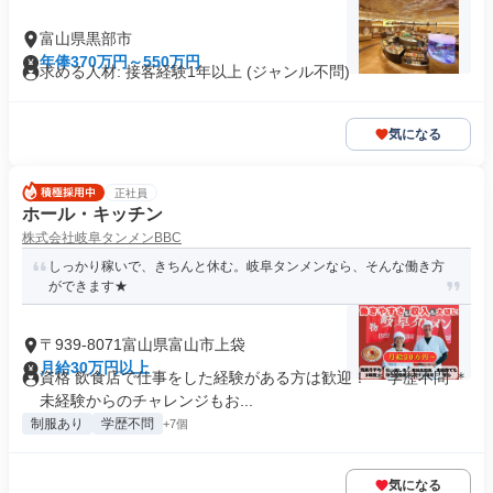
富山県黒部市
年俸370万円～550万円
求める人材: 接客経験1年以上 (ジャンル不問)
気になる
正社員
ホール・キッチン
株式会社岐阜タンメンBBC
しっかり稼いで、きちんと休む。岐阜タンメンなら、そんな働き方
ができます★
〒939-8071富山県富山市上袋
月給30万円以上
資格 飲食店で仕事をした経験がある方は歓迎！ ＊学歴不問 ＊
未経験からのチャレンジもお...
制服あり
学歴不問
+7個
気になる