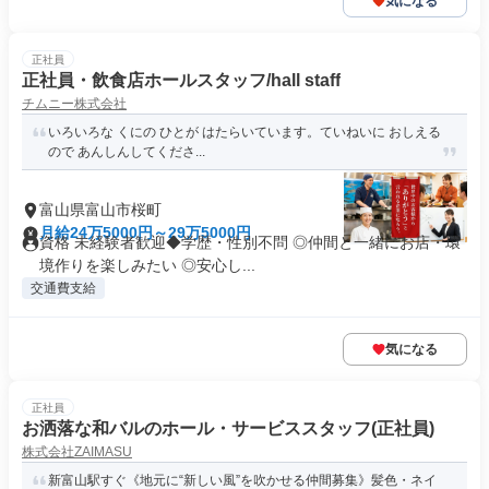
気になる
正社員
正社員・飲食店ホールスタッフ/hall staff
チムニー株式会社
いろいろな くにの ひとが はたらいています。ていねいに おしえる
ので あんしんしてくださ...
富山県富山市桜町
月給24万5000円～29万5000円
資格 未経験者歓迎◆学歴・性別不問 ◎仲間と一緒にお店・環
境作りを楽しみたい ◎安心し...
交通費支給
気になる
正社員
お洒落な和バルのホール・サービススタッフ(正社員)
株式会社ZAIMASU
新富山駅すぐ《地元に“新しい風”を吹かせる仲間募集》髪色・ネイ