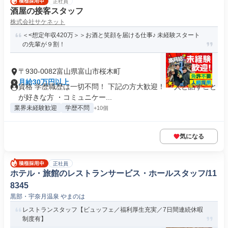
正社員
酒屋の接客スタッフ
株式会社サケネット
＜<想定年収420万＞＞お酒と笑顔を届ける仕事♪ 未経験スタート
の先輩が９割！
〒930-0082富山県富山市桜木町
月給30万円以上
資格 学歴職歴は一切不問！ 下記の方大歓迎！ ・人と話すこと
が好きな方 ・コミュニケー...
業界未経験歓迎
学歴不問
+10個
気になる
正社員
ホテル・旅館のレストランサービス・ホールスタッフ/11
8345
黒部・宇奈月温泉 やまのは
レストランスタッフ【ビュッフェ／福利厚生充実／7日間連続休暇
制度有】