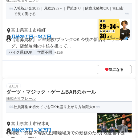
株式会社ダイニング
入社祝い金30万｜月給29万～｜昇給あり｜飲食未経験OK｜富山市
で長く働ける
富山県富山市桜町
月給29万円～34万円
【応募資格】 ✅未経験/ブランクOK 今後の新店オープニン
グ、店舗展開の中核を担って...
バイク通勤OK
学歴不問
+11個
気になる
正社員
ダーツ・マジック・ゲームBARのホール
株式会社フレール
社員募集★初めてでもOK★盛り上がり方無限大∞
富山県富山市桜木町
月給25万円～30万円
経験・資格 20歳以上(喫煙場所での勤務のため) 履歴書不要、