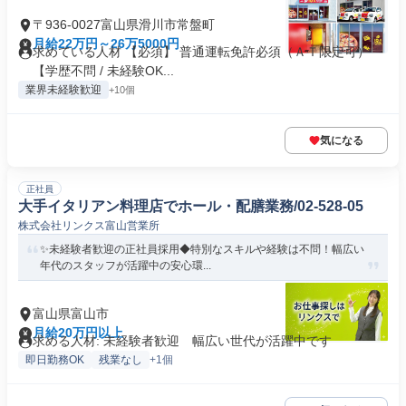
〒936-0027富山県滑川市常盤町
月給22万円～26万5000円
求めている人材 【必須】 普通運転免許必須（ＡＴ限定可）
【学歴不問 / 未経験OK...
業界未経験歓迎
+10個
気になる
正社員
大手イタリアン料理店でホール・配膳業務/02-528-05
株式会社リンクス富山営業所
✨未経験者歓迎の正社員採用◆特別なスキルや経験は不問！幅広い
年代のスタッフが活躍中の安心環...
富山県富山市
月給20万円以上
求める人材: 未経験者歓迎 幅広い世代が活躍中です
即日勤務OK
残業なし
+1個