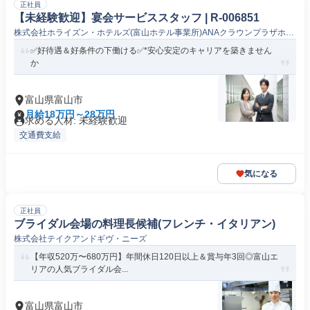
正社員
【未経験歓迎】宴会サービススタッフ | R-006851
株式会社ホライズン・ホテルズ(富山ホテル事業所)ANAクラウンプラザホテ
ル富山
✅好待遇＆好条件の下働ける✅*安心安定のキャリアを築きません
か
富山県富山市
月給18万円～28万円
求める人材: 未経験歓迎
交通費支給
気になる
正社員
ブライダル会場の料理長候補(フレンチ・イタリアン)
株式会社テイクアンドギヴ・ニーズ
【年収520万〜680万円】年間休日120日以上＆賞与年3回◎富山エ
リアの人気ブライダル会...
富山県富山市