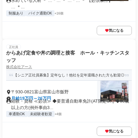
求めている人材 ＊ … * … ＊ … * … ＊ 【必須条件】 ＊ … *
… ＊...
制服あり
バイク通勤OK
+16個
気になる
正社員
からあげ定食や丼の調理と接客 ホール・キッチンスタ
ッフ
株式会社アース
【シニア正社員募集】定年なし！他社を定年退職された方も歓迎◎
〒930-0821富山県富山市飯野
月給19万円～26万円
経験・資格 ≪必須≫ ◆要普通自動車免許(AT限定OK) ◆60歳
以上の方(例外事由3...
車通勤OK
未経験者歓迎
+4個
気になる