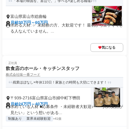
「本場の韓国を、富山で。」学べる×楽しめる職場♪
富山県富山市総曲輪
月給30万円～60万円
求める人材: ✅ 未経験の方、大歓迎です！ 最初から上手くでき
る人なんていません。...
気になる
正社員
飲食店のホール・キッチンスタッフ
株式会社味一番フード
残業ほぼなし×年休110日！家族との時間も大切にできます！
〒939-2716富山県富山市婦中町下轡田
月給24万円～40万円
求めている人材 ■応募条件 ・未経験者大歓迎♪ ・「人の笑顔が
見たい」という想いがある...
制服あり
業界未経験歓迎
+41個