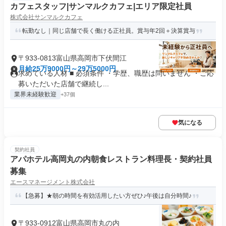
カフェスタッフ|サンマルクカフェ|エリア限定社員
株式会社サンマルクカフェ
転勤なし｜同じ店舗で長く働ける正社員。賞与年2回＋決算賞与
〒933-0813富山県高岡市下伏間江
月給25万9000円～29万5000円
求めている人材 ■ 必須条件 ・学歴、職歴は問いません ・ご応
募いただいた店舗で継続し...
業界未経験歓迎
+37個
気になる
契約社員
アパホテル高岡丸の内朝食レストラン料理長・契約社員
募集
エースマネージメント株式会社
【急募】★朝の時間を有効活用したい方ぜひ♪午後は自分時間♪
〒933-0912富山県高岡市丸の内