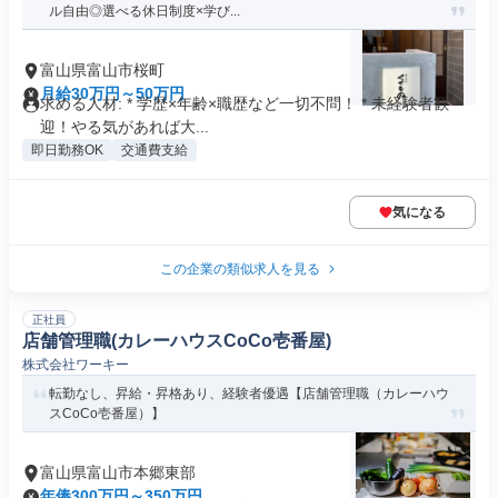
ル自由◎選べる休日制度×学び...
富山県富山市桜町
月給30万円～50万円
求める人材: * 学歴×年齢×職歴など一切不問！ * 未経験者歓
迎！やる気があれば大...
即日勤務OK
交通費支給
気になる
この企業の類似求人を見る
正社員
店舗管理職(カレーハウスCoCo壱番屋)
株式会社ワーキー
転勤なし、昇給・昇格あり、経験者優遇【店舗管理職（カレーハウ
スCoCo壱番屋）】
富山県富山市本郷東部
年俸300万円～350万円