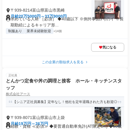
〒939-8214富山県富山市黒崎
月給20万5000円～33万9000円
求めている人材 ［必須］ ◆40歳以下 ※例外事由3号のイ ※長
期勤続によるキャリア形...
制服あり
業界未経験歓迎
+14個
気になる
この企業の類似求人を見る
正社員
とんかつ定食や丼の調理と接客 ホール・キッチンスタ
ッフ
株式会社アース
【シニア正社員募集】定年なし！他社を定年退職された方も歓迎◎
〒939-8071富山県富山市上袋
月給19万円～26万円
経験・資格 ≪必須≫ ◆要普通自動車免許(AT限定OK) ◆60歳