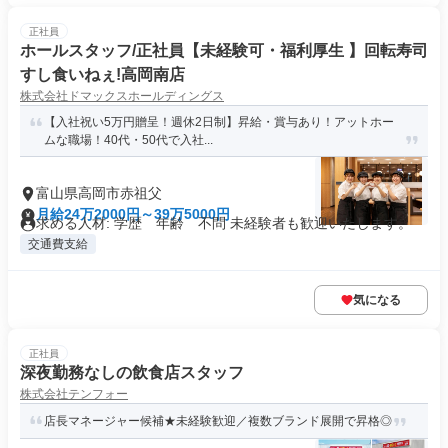
正社員
ホールスタッフ/正社員【未経験可・福利厚生 】回転寿司
すし食いねぇ!高岡南店
株式会社ドマックスホールディングス
【入社祝い5万円贈呈！週休2日制】昇給・賞与あり！アットホー
ムな職場！40代・50代で入社...
富山県高岡市赤祖父
月給24万2000円～39万5000円
求める人材: 学歴 年齢 不問 未経験者も歓迎いたします。
交通費支給
気になる
正社員
深夜勤務なしの飲食店スタッフ
株式会社テンフォー
店長マネージャー候補★未経験歓迎／複数ブランド展開で昇格◎