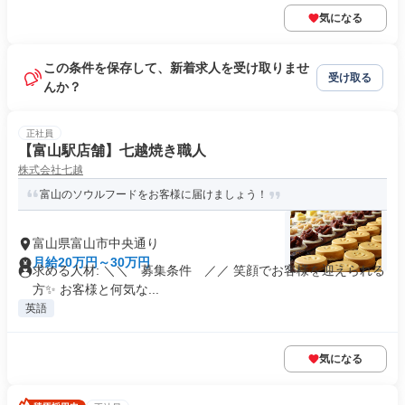
気になる
この条件を保存して、新着求人を受け取りませ
受け取る
んか？
正社員
【富山駅店舗】七越焼き職人
株式会社七越
富山のソウルフードをお客様に届けましょう！
富山県富山市中央通り
月給20万円～30万円
求める人材: ＼＼ 募集条件 ／／ 笑顔でお客様を迎えられる
方✨ お客様と何気な...
英語
気になる