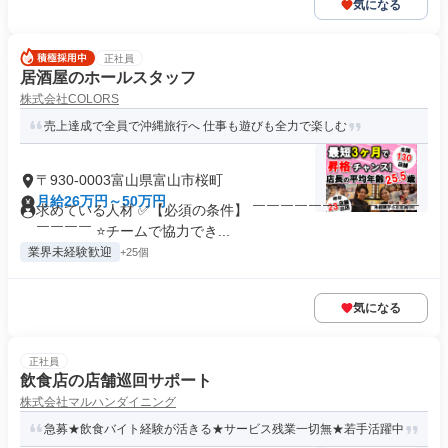
気になる
正社員
居酒屋のホールスタッフ
株式会社COLORS
売上達成で全員で沖縄旅行へ 仕事も遊びも全力で楽しむ
〒930-0003富山県富山市桜町
月給26万円～50万円
求めている人材 ✅【必須の条件】 ￣￣￣￣￣￣￣￣￣￣￣￣
￣￣￣￣ ⭐チームで協力でき...
業界未経験歓迎
+25個
気になる
正社員
飲食店の店舗巡回サポート
株式会社マルハンダイニング
急募★飲食バイト経験が活きる★サービス残業一切無★若手活躍中