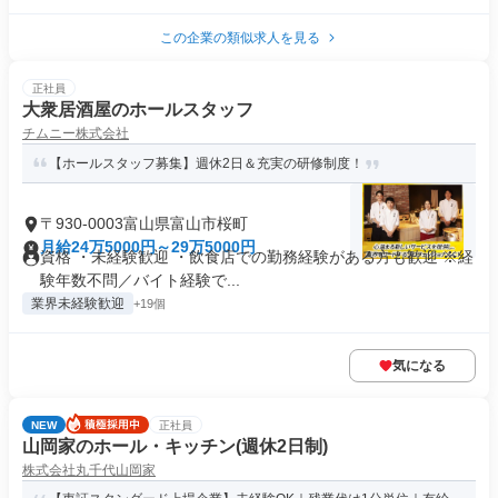
この企業の類似求人を見る
正社員
大衆居酒屋のホールスタッフ
チムニー株式会社
【ホールスタッフ募集】週休2日＆充実の研修制度！
〒930-0003富山県富山市桜町
月給24万5000円～29万5000円
資格 ・未経験歓迎 ・飲食店での勤務経験がある方も歓迎 ※経
験年数不問／バイト経験で...
業界未経験歓迎
+19個
気になる
NEW
正社員
山岡家のホール・キッチン(週休2日制)
株式会社丸千代山岡家