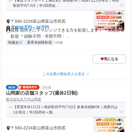
【東証スタンダード上場企業】未経験OK｜残業代は1分単位｜有給
取得平均7.5日｜年2回昇給...
〒930-2224富山県富山市田尻
月給30万円～36万円
資格 前向きにチャレンジできる方を歓迎します！ ＊未経験者
歓迎 ＊経験不問・学歴不問・...
制服あり
業界未経験歓迎
+20個
気になる
この企業の類似求人を見る
NEW
正社員
山岡家の店舗スタッフ(週休2日制)
株式会社丸千代山岡家
【実質年休111日＋有給取得平均7.5日】飲食未経験OK｜残業代は
1分単位｜年2回昇給＋随...
〒930-2224富山県富山市田尻