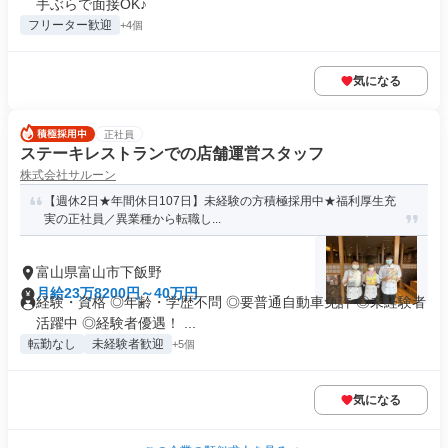
手ぶらで面接OK♪
フリーター歓迎
+4個
気になる
正社員
ステーキレストランでの店舗運営スタッフ
株式会社サルーン
【週休2日★年間休日107日】未経験の方積極採用中★福利厚生充
実の正社員／異業種から転職し...
富山県富山市下飯野
月給23万8200円～40万円
経験・資格 ◎年齢・学歴不問 ◎要普通自動車免許 ◎未経験者
活躍中 ◎経験者優遇！ ...
転勤なし
未経験者歓迎
+5個
気になる