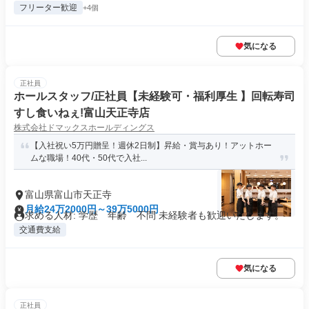
フリーター歓迎
+4個
気になる
正社員
ホールスタッフ/正社員【未経験可・福利厚生 】回転寿司
すし食いねぇ!富山天正寺店
株式会社ドマックスホールディングス
【入社祝い5万円贈呈！週休2日制】昇給・賞与あり！アットホー
ムな職場！40代・50代で入社...
富山県富山市天正寺
月給24万2000円～39万5000円
求める人材: 学歴 年齢 不問 未経験者も歓迎いたします。
交通費支給
気になる
正社員