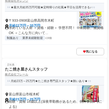
有限会社オレンジ
★最大月給35万円可能★定時帰りの社風★平日を活用できる♪
〒933-0908富山県高岡市木町
月給22万円～35万円
求めている人材 ＜資格・経験＞ 学歴不問！ ※未経験、無資格
OK ＜こんな方に向いて...
制服あり
業界未経験歓迎
+19個
気になる
正社員
たこ焼き屋さんスタッフ
株式会社フレール
月給23万～25万円★たこ焼き専門店スタッフ★賄いあり★
富山県富山市桜木町
月給23万円～25万円
経験・資格 18歳以上(深夜帯勤務があるため、例外事由2号に
よる)