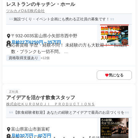
レストランのキッチン・ホール
ツルカメO＆E株式会社
施設づくり・イベント企画にも携わる正社員の募集です！
〒932-0035富山県小矢部市西中野
月給22万6250円～35万円
応募資格 学歴・経験不問！ 未経験の方も大歓迎！ ＊転職回
数・ブランクも一切不問。 ...
資格取得支援あり
+12個
気になる
正社員
アイデアを活かす飲食スタッフ
株式会社ＫＵＲＯＭＯＪＩ ＰＲＯＤＵＣＴＩＯＮＳ
【飲食経験者歓迎】あなたの経験とアイデアで最高のお店づくりを
富山県富山市新富町
月給30万円～40万円