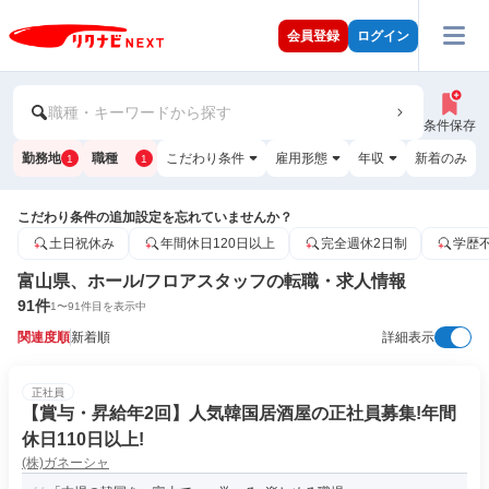
会員登録
ログイン
職種・キーワードから探す
条件保存
勤務地
職種
こだわり条件
雇用形態
年収
新着のみ
1
1
こだわり条件の追加設定を忘れていませんか？
土日祝休み
年間休日120日以上
完全週休2日制
学歴
富山県、ホール/フロアスタッフの転職・求人情報
91
件
1
〜
91
件目を表示中
関連度順
新着順
詳細表示
正社員
【賞与・昇給年2回】人気韓国居酒屋の正社員募集!年間
休日110日以上!
(株)ガネーシャ