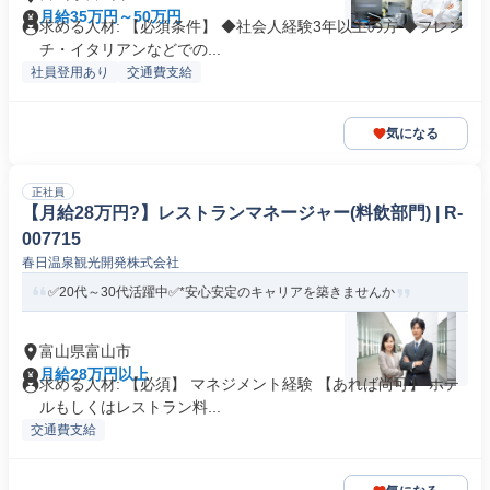
月給35万円～50万円
求める人材: 【必須条件】 ◆社会人経験3年以上の方 ◆フレン
チ・イタリアンなどでの...
社員登用あり
交通費支給
気になる
正社員
【月給28万円?】レストランマネージャー(料飲部門) | R-
007715
春日温泉観光開発株式会社
✅20代～30代活躍中✅*安心安定のキャリアを築きませんか
富山県富山市
月給28万円以上
求める人材: 【必須】 マネジメント経験 【あれば尚可】 ホテ
ルもしくはレストラン料...
交通費支給