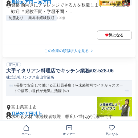
月給30万円～36万円
資格 前向きにチャレンジできる方を歓迎します！ ＊未経験者
歓迎 ＊経験不問・学歴不問・...
制服あり
業界未経験歓迎
+20個
気になる
この企業の類似求人を見る
正社員
大手イタリアン料理店でキッチン業務/02-528-06
株式会社リンクス富山営業所
⭐長期で安定して働ける正社員募集！⏩未経験可でイチからスター
ト◇幅広い世代が元気に活躍中の...
富山県富山市
月給20万円以上
求める人材: 未経験者歓迎 幅広い世代が活躍中です
残業なし
交通費支給
ホーム
オファー
気になる