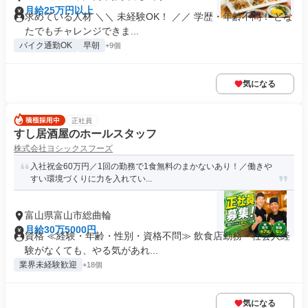
月給25万円以上
求めている人材 ＼＼ 未経験OK！ ／／ 学歴・年齢不問！ どな
たでもチャレンジできま...
バイク通勤OK
早朝
+9個
気になる
正社員
すし居酒屋のホールスタッフ
株式会社ヨシックスフーズ
入社祝金60万円／1回の勤務で1食無料のまかないあり！／働きや
すい環境づくりに力を入れてい...
富山県富山市総曲輪
月給30万5000円
資格 ≪経験・年齢・性別・資格不問≫ 飲食店勤務・社会人経
験がなくても、やる気があれ...
業界未経験歓迎
+18個
気になる