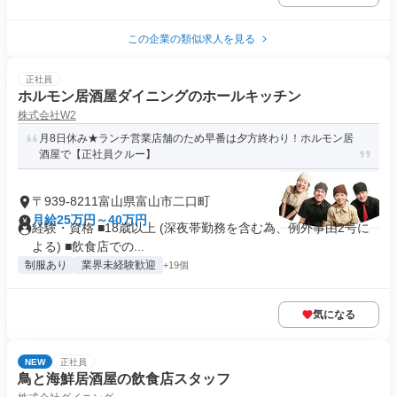
この企業の類似求人を見る
正社員
ホルモン居酒屋ダイニングのホールキッチン
株式会社W2
月8日休み★ランチ営業店舗のため早番は夕方終わり！ホルモン居
酒屋で【正社員クルー】
〒939-8211富山県富山市二口町
月給25万円～40万円
経験・資格 ■18歳以上 (深夜帯勤務を含む為、例外事由2号に
よる) ■飲食店での...
制服あり
業界未経験歓迎
+19個
気になる
NEW
正社員
鳥と海鮮居酒屋の飲食店スタッフ