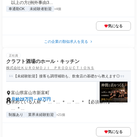
以上の方(例外事由3...
車通勤OK
未経験者歓迎
+4個
気になる
この企業の類似求人を見る
正社員
クラフト酒場のホール・キッチン
株式会社ＫＵＲＯＭＯＪＩ ＰＲＯＤＵＣＴＩＯＮＳ
【未経験歓迎】接客も調理補助も、飲食店の基礎から教えます◎
富山県富山市新富町
月給28万円～40万円
求めている人材 ＊ … * … ＊ … * … ＊ 【必須条件】 ＊ … *
… ＊...
制服あり
業界未経験歓迎
+21個
気になる