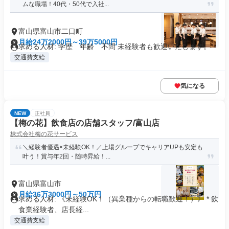
ムな職場！40代・50代で入社...
富山県富山市二口町
月給24万2000円～39万5000円
求める人材: 学歴 年齢 不問 未経験者も歓迎いたします。
交通費支給
気になる
NEW
正社員
【梅の花】飲食店の店舗スタッフ/富山店
株式会社梅の花サービス
＼経験者優遇×未経験OK！／上場グループでキャリアUPも安定も
叶う！賞与年2回・随時昇給！...
富山県富山市
月給36万3000円～50万円
求める人材: 《未経験OK！（異業種からの転職歓迎！）》 * 飲
食業経験者、店長経...
交通費支給