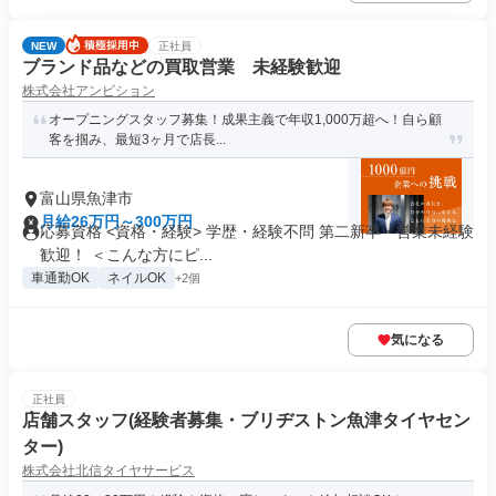
NEW
正社員
ブランド品などの買取営業 未経験歓迎
株式会社アンビション
オープニングスタッフ募集！成果主義で年収1,000万超へ！自ら顧
客を掴み、最短3ヶ月で店長...
富山県魚津市
月給26万円～300万円
応募資格 <資格・経験> 学歴・経験不問 第二新卒・営業未経験
歓迎！ ＜こんな方にピ...
車通勤OK
ネイルOK
+2個
気になる
正社員
店舗スタッフ(経験者募集・ブリヂストン魚津タイヤセン
ター)
株式会社北信タイヤサービス