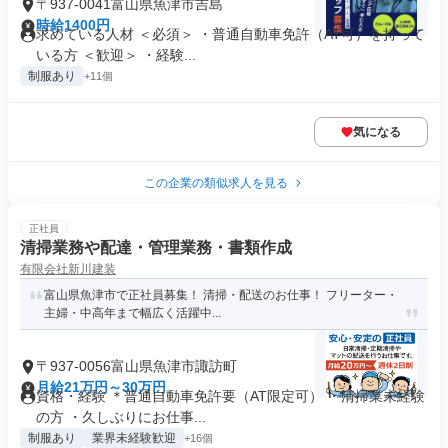
〒937-0041富山県魚津市吉島
時給1400円
求めている人材 ＜必須＞ ・普通自動車免許（AT可）を持って
いる方 ＜歓迎＞ ・経験...
制服あり
+11個
気になる
この企業の類似求人を見る
正社員
清掃業務や配達・管理業務・書類作成
有限会社新川建装
富山県魚津市で正社員募集！ 清掃・配送のお仕事！ フリーター・
主婦・中高年まで幅広く活躍中...
〒937-0056富山県魚津市諏訪町
月給21万円～30万円
資格・経験 ＊普通自動車免許要（AT限定可） ・清掃業未経験
の方 ・久しぶりにお仕事...
制服あり
業界未経験歓迎
+16個