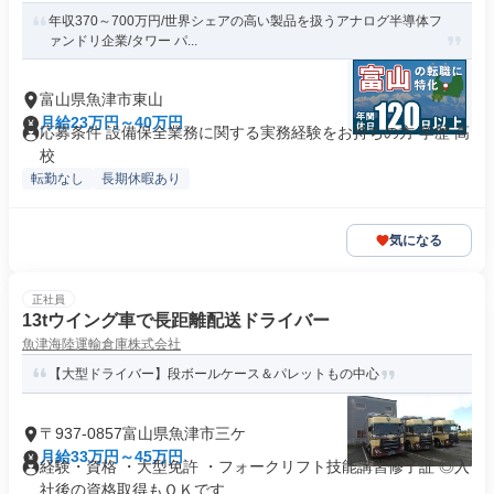
年収370～700万円/世界シェアの高い製品を扱うアナログ半導体フ
ァンドリ企業/タワー パ...
富山県魚津市東山
月給23万円～40万円
応募条件 設備保全業務に関する実務経験をお持ちの方 学歴 高
校
転勤なし
長期休暇あり
気になる
正社員
13tウイング車で長距離配送ドライバー
魚津海陸運輸倉庫株式会社
【大型ドライバー】段ボールケース＆パレットもの中心
〒937-0857富山県魚津市三ケ
月給33万円～45万円
経験・資格 ・大型免許 ・フォークリフト技能講習修了証 ◎入
社後の資格取得もＯＫです...