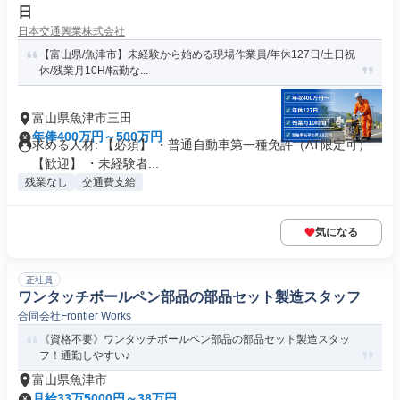
日
日本交通興業株式会社
【富山県/魚津市】未経験から始める現場作業員/年休127日/土日祝
休/残業月10H/転勤な...
富山県魚津市三田
年俸400万円～500万円
求める人材: 【必須】 ・普通自動車第一種免許（AT限定可）
【歓迎】 ・未経験者...
残業なし
交通費支給
気になる
正社員
ワンタッチボールペン部品の部品セット製造スタッフ
合同会社Frontier Works
《資格不要》ワンタッチボールペン部品の部品セット製造スタッ
フ！通勤しやすい♪
富山県魚津市
月給33万5000円～38万円