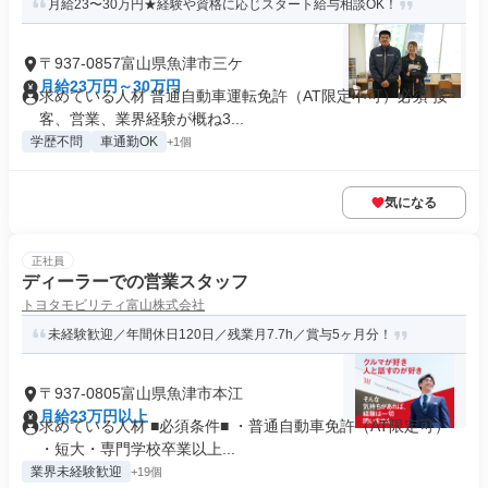
月給23〜30万円★経験や資格に応じスタート給与相談OK！
〒937-0857富山県魚津市三ケ
月給23万円～30万円
求めている人材 普通自動車運転免許（AT限定不可）必須 接
客、営業、業界経験が概ね3...
学歴不問
車通勤OK
+1個
気になる
正社員
ディーラーでの営業スタッフ
トヨタモビリティ富山株式会社
未経験歓迎／年間休日120日／残業月7.7h／賞与5ヶ月分！
〒937-0805富山県魚津市本江
月給23万円以上
求めている人材 ■必須条件■ ・普通自動車免許（AT限定可）
・短大・専門学校卒業以上...
業界未経験歓迎
+19個