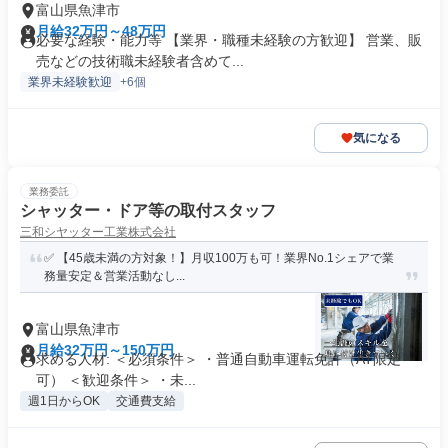
富山県魚津市
月給32万円～48万円
必要な経験・能力等 【業界・職種未経験の方歓迎】 営業、販
売などの技術職未経験者含めて...
業界未経験歓迎
+6個
気になる
業務委託
シャッター・ドア等の取付スタッフ
三和シヤッター工業株式会社
✅ 【45歳未満の方対象！】月収100万も可！業界No.1シェアで業
務量安定＆営業活動なし...
富山県魚津市
月給32万円～150万円
求める人材: ＜必須条件＞ ・普通自動車運転免許（AT限定
可） ＜歓迎条件＞ ・未...
週1日からOK
交通費支給