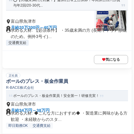
⭕️【35歳未満の方対象！】週休2日＆土日休み！年間休日127日/賞
与年2回/20-30代...
富山県魚津市
月給20万200円～40万円
求める人材: 【必須条件】 ・35歳未満の方 (長期キャリア形成
のため。例外3号イ)...
交通費支給
気になる
正社員
ボールのプレス・板金作業員
R-BACE株式会社
ボールのプレス・板金作業員！安全第一！研修充実！
富山県魚津市
月給34万円～38万円
求める人材: ◆こんな方におすすめ◆ ・製造業に興味がある方
歓迎 ・未経験からのスタ...
即日勤務OK
交通費支給