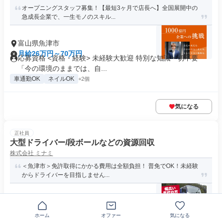
オープニングスタッフ募集！【最短3ヶ月で店長へ】全国展開中の
急成長企業で、一生モノのスキル...
富山県魚津市
月給26万円～70万円
応募資格 <資格・経験> 未経験大歓迎 特別な知識一切不要
「今の環境のままでは、自...
車通勤OK
ネイルOK
+2個
気になる
正社員
大型ドライバー/段ボールなどの資源回収
株式会社 ミナミ
＜魚津市＞免許取得にかかる費用は全額負担！ 普免でOK！未経験
からドライバーを目指しません...
〒937-0014富山県魚津市青柳
月給23万1000円～24万7500円
資格・経験 定年制あり（65歳） トラック運転ブランクのある
ホーム
オファー
気になる