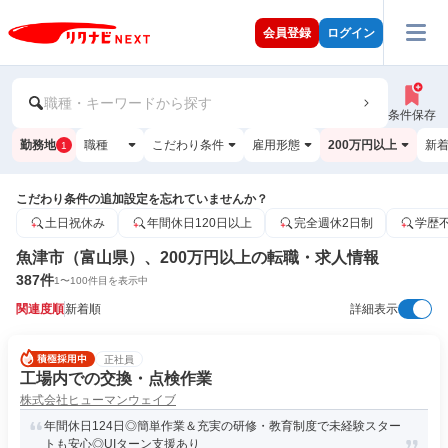
会員登録
ログイン
職種・キーワードから探す
条件保存
勤務地
職種
こだわり条件
雇用形態
200万円以上
新
1
こだわり条件の追加設定を忘れていませんか？
土日祝休み
年間休日120日以上
完全週休2日制
学歴
魚津市（富山県）、200万円以上の転職・求人情報
387
件
1
〜
100
件目を表示中
関連度順
新着順
詳細表示
正社員
工場内での交換・点検作業
株式会社ヒューマンウェイブ
年間休日124日◎簡単作業＆充実の研修・教育制度で未経験スター
トも安心◎UIターン支援あり