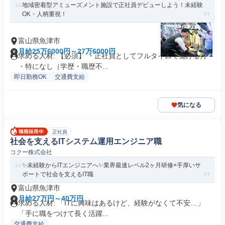
地域密着型アミューズメント施設で正社員デビューしよう！未経験
OK・人柄重視！
富山県魚津市
月給25万6000円～27万6000円
求める人材: 【必須】 ・正社員としてフルタイムで働ける方
・特になし（学歴・職歴不...
即日勤務OK
交通費支給
気になる
正社員
社会を支えるITシステム運用エンジニア職
コクー株式会社
✨未経験からITエンジニアへ✨業界最速レベル2ヶ月研修×手厚いサ
ポートで社会を支えるIT職
富山県魚津市
月給27万円～40万円
求める人材: 「ITに興味はあるけど、経験がなくて不安…」
「手に職をつけて長く活躍...
交通費支給