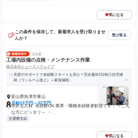
気になる
この条件を保存して、新着求人を受け取りませ
受け取る
んか？
正社員
工場内設備の点検・メンテナンス作業
株式会社ヒューマンウェイブ
充実のサポートで未経験スタートも安心＊完全週休3日制◎住宅補
助（ワンルーム借上）＋家賃補助...
富山県魚津市東山
月給23万円～32万円
求める人材: 未経験OK 業界・職種未経験者歓迎です！ ～こん
な方にピッタリ～ ・...
交通費支給
気になる