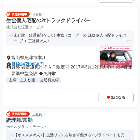
正社員
生協個人宅配の2tトラックドライバー
株式会社流通サービス
未経験・普通免許でOK！生協（コープ）の 日勤 個人宅配ドライバ
ー（2t）正社員求人！
富山県魚津市本江
月給24万9860円
資格 要普通免許※ＡＴ限定可 2017年3月12日以降の取得者は
要準中型免許 ◆免許取...
主婦・主夫歓迎
交通費支給
気になる
正社員
調理師/常勤
ホテルグランミラージュ
【オススメ求人⭐️】生活リズムを崩さず働ける✨プライベートも充