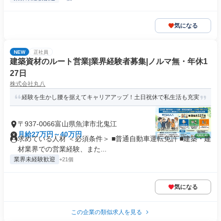
気になる
NEW
正社員
建築資材のルート営業|業界経験者募集|ノルマ無・年休1
27日
株式会社丸八
経験を生かし腰を据えてキャリアアップ！土日祝休で私生活も充実
〒937-0066富山県魚津市北鬼江
月給27万円～40万円
求めている人材 ＜必須条件＞ ■普通自動車運転免許 ■建築・建
材業界での営業経験、また...
業界未経験歓迎
+21個
気になる
この企業の類似求人を見る