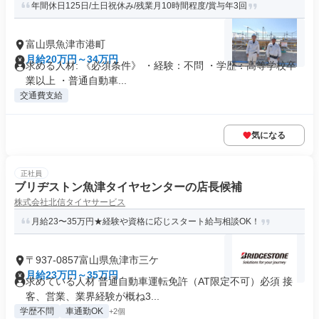
年間休日125日/土日祝休み/残業月10時間程度/賞与年3回
富山県魚津市港町
月給20万円～34万円
求める人材: 《必須条件》 ・経験：不問 ・学歴：高等学校卒
業以上 ・普通自動車...
交通費支給
気になる
正社員
ブリヂストン魚津タイヤセンターの店長候補
株式会社北信タイヤサービス
月給23〜35万円★経験や資格に応じスタート給与相談OK！
〒937-0857富山県魚津市三ケ
月給23万円～35万円
求めている人材 普通自動車運転免許（AT限定不可）必須 接
客、営業、業界経験が概ね3...
学歴不問
車通勤OK
+2個