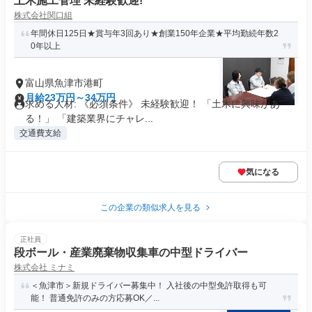
土木施工管理 未経験歓迎!
株式会社関口組
年間休日125日★賞与年3回あり★創業150年企業★平均勤続年数2
0年以上
富山県魚津市港町
月給23万円～34万円
求める人材: 《必須条件》 未経験歓迎！ 「土木に興味があ
る！」 「建築業界にチャレ...
交通費支給
気になる
この企業の類似求人を見る
正社員
段ボール・産業廃棄物収集車の中型ドライバー
株式会社 ミナミ
＜魚津市＞新規ドライバー募集中！ 入社後の中型免許取得も可
能！ 普通免許のみの方応募OK／...