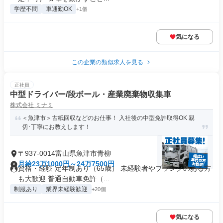
学歴不問
車通勤OK
+1個
気になる
この企業の類似求人を見る
正社員
中型ドライバー/段ボール・産業廃棄物収集車
株式会社 ミナミ
＜魚津市＞古紙回収などのお仕事！ 入社後の中型免許取得OK 親
切･丁寧にお教えします！
〒937-0014富山県魚津市青柳
月給23万1000円～24万7500円
資格・経験 定年制あり（65歳） 未経験者やブランクのある方
も大歓迎 普通自動車免許（...
制服あり
業界未経験歓迎
+20個
気になる