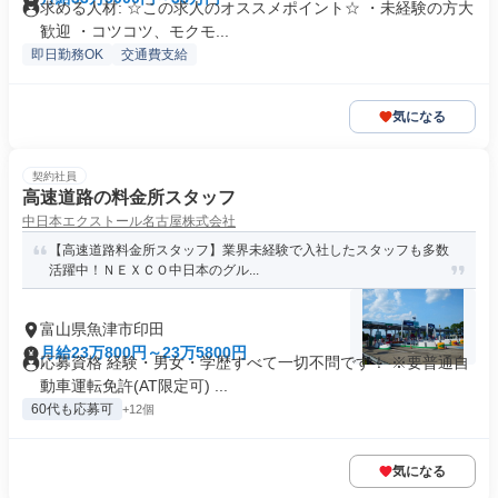
求める人材: ☆この求人のオススメポイント☆ ・未経験の方大
歓迎 ・コツコツ、モクモ...
即日勤務OK
交通費支給
気になる
契約社員
高速道路の料金所スタッフ
中日本エクストール名古屋株式会社
【高速道路料金所スタッフ】業界未経験で入社したスタッフも多数
活躍中！ＮＥＸＣＯ中日本のグル...
富山県魚津市印田
月給23万800円～23万5800円
応募資格 経験・男女・学歴すべて一切不問です！ ※要普通自
動車運転免許(AT限定可) ...
60代も応募可
+12個
気になる