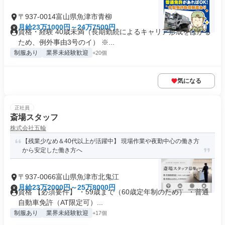
〒937-0014富山県魚津市青柳
月給23万1000円～24万7500円
資格・経験 40歳未満（長期勤続によるキャリア形成をはかる
ため、例外事由3号のイ） ※...
制服あり
業界未経験歓迎
+20個
気になる
正社員
斎場スタッフ
株式会社五輪
【残業少なめ＆40代以上が活躍中】 現場作業や夜勤中心の働き方
から安定した働き方へ
〒937-0066富山県魚津市北鬼江
月給23万2000円～25万8000円
資格 【必須要件】 ・59歳まで（60歳定年制のため） ・普通
自動車免許（AT限定可）...
制服あり
業界未経験歓迎
+17個