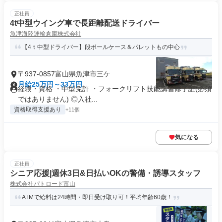
正社員
4t中型ウイング車で長距離配送ドライバー
魚津海陸運輸倉庫株式会社
【4ｔ中型ドライバー】段ボールケース＆パレットもの中心
〒937-0857富山県魚津市三ケ
月給25万円～33万円
経験・資格 ・中型免許 ・フォークリフト技能講習修了証(必須
ではありません) ◎入社...
資格取得支援あり
+11個
気になる
正社員
シニア応援|週休3日&日払いOKの警備・誘導スタッフ
株式会社パトロード富山
ATMで給料は24時間・即日受け取り可！平均年齢60歳！