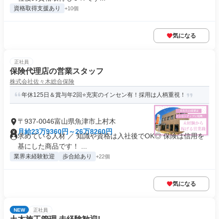
資格取得支援あり
+10個
気になる
正社員
保険代理店の営業スタッフ
株式会社佐々木総合保険
年休125日＆賞与年2回⭐充実のインセン有！採用は人柄重視！
〒937-0046富山県魚津市上村木
月給23万9360円～26万8260円
求めている人材 ／ 知識や資格は入社後でOK◎ 保険は信用を
基にした商品です！ ...
業界未経験歓迎
歩合給あり
+22個
気になる
NEW
正社員