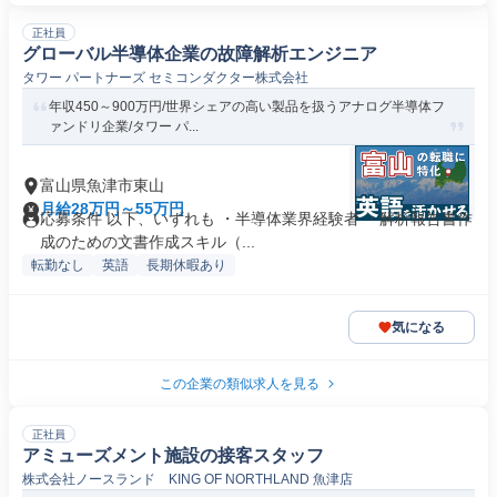
正社員
グローバル半導体企業の故障解析エンジニア
タワー パートナーズ セミコンダクター株式会社
年収450～900万円/世界シェアの高い製品を扱うアナログ半導体フ
ァンドリ企業/タワー パ...
富山県魚津市東山
月給28万円～55万円
応募条件 以下、いずれも ・半導体業界経験者 ・解析報告書作
成のための文書作成スキル（...
転勤なし
英語
長期休暇あり
気になる
この企業の類似求人を見る
正社員
アミューズメント施設の接客スタッフ
株式会社ノースランド KING OF NORTHLAND 魚津店