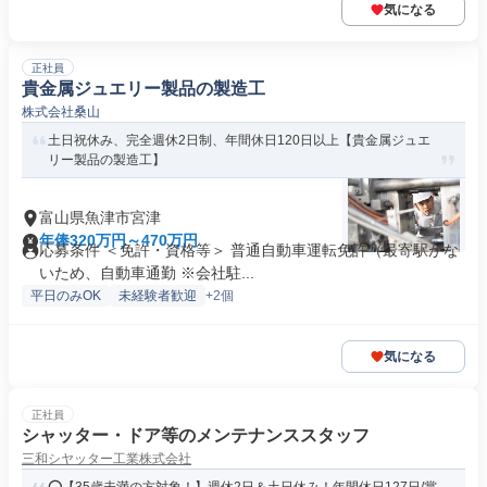
気になる
正社員
貴金属ジュエリー製品の製造工
株式会社桑山
土日祝休み、完全週休2日制、年間休日120日以上【貴金属ジュエ
リー製品の製造工】
富山県魚津市宮津
年俸320万円～470万円
応募条件 ＜免許・資格等＞ 普通自動車運転免許（最寄駅がな
いため、自動車通勤 ※会社駐...
平日のみOK
未経験者歓迎
+2個
気になる
正社員
シャッター・ドア等のメンテナンススタッフ
三和シヤッター工業株式会社