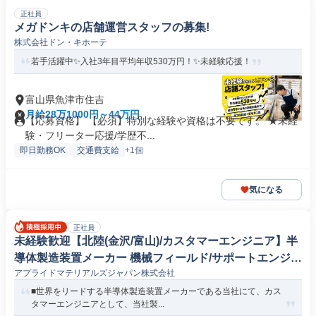
正社員
メガドンキの店舗運営スタッフの募集!
株式会社ドン・キホーテ
若手活躍中✨入社3年目平均年収530万円！✨未経験応援！
富山県魚津市住吉
月給28万1000円～44万円
【応募資格】 【必須】特別な経験や資格は不要です。 ★未経
験・フリーター応援/学歴不...
即日勤務OK
交通費支給
+1個
気になる
正社員
未経験歓迎【北陸(金沢/富山)/カスタマーエンジニア】半
導体製造装置メーカー 機械フィールド/サポートエンジニ
アプライドマテリアルズジャパン株式会社
ア
■世界をリードする半導体製造装置メーカーである当社にて、カス
タマーエンジニアとして、当社製...