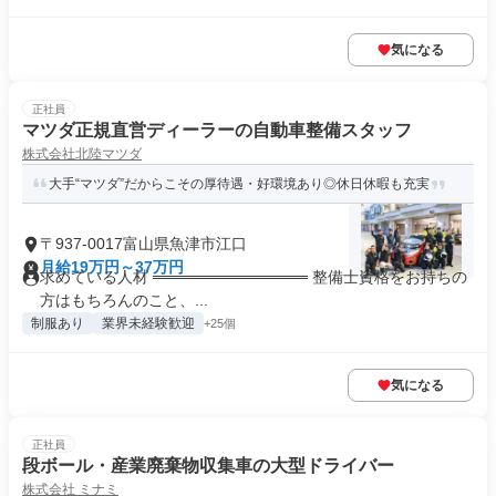
気になる
正社員
マツダ正規直営ディーラーの自動車整備スタッフ
株式会社北陸マツダ
大手“マツダ”だからこその厚待遇・好環境あり◎休日休暇も充実
〒937-0017富山県魚津市江口
月給19万円～37万円
求めている人材 ══════════════ 整備士資格をお持ちの
方はもちろんのこと、...
制服あり
業界未経験歓迎
+25個
気になる
正社員
段ボール・産業廃棄物収集車の大型ドライバー
株式会社 ミナミ