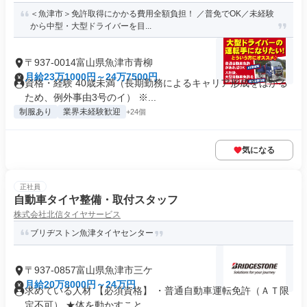
＜魚津市＞免許取得にかかる費用全額負担！ ／普免でOK／未経験
から中型・大型ドライバーを目...
〒937-0014富山県魚津市青柳
月給23万1000円～24万7500円
資格・経験 40歳未満（長期勤務によるキャリア形成をはかる
ため、例外事由3号のイ） ※...
制服あり
業界未経験歓迎
+24個
気になる
正社員
自動車タイヤ整備・取付スタッフ
株式会社北信タイヤサービス
ブリヂストン魚津タイヤセンター
〒937-0857富山県魚津市三ケ
月給20万8000円～24万円
求めている人材 【必須資格】 ・普通自動車運転免許（ＡＴ限
定不可） ★体を動かすこと...