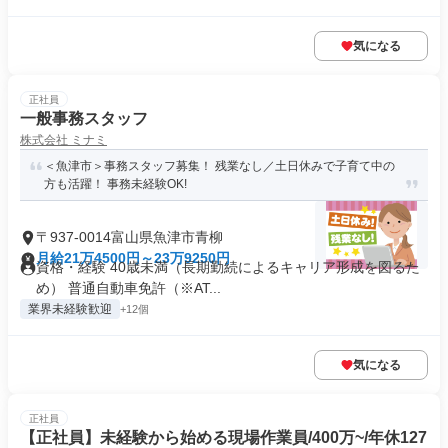
気になる
正社員
一般事務スタッフ
株式会社 ミナミ
＜魚津市＞事務スタッフ募集！ 残業なし／土日休みで子育て中の
方も活躍！ 事務未経験OK!
〒937-0014富山県魚津市青柳
月給21万4500円～23万9250円
資格・経験 40歳未満（長期勤続によるキャリア形成を図るた
め） 普通自動車免許（※AT...
業界未経験歓迎
+12個
気になる
正社員
【正社員】未経験から始める現場作業員/400万~/年休127