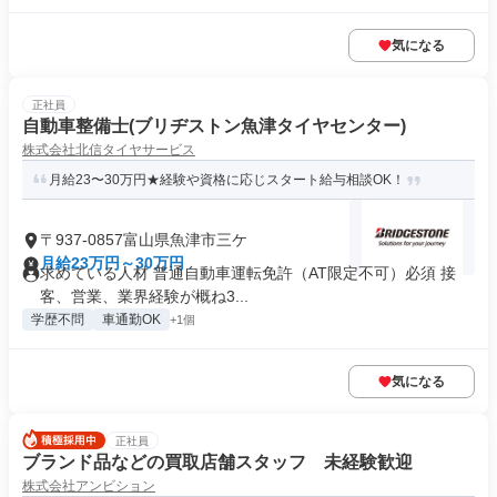
気になる
正社員
自動車整備士(ブリヂストン魚津タイヤセンター)
株式会社北信タイヤサービス
月給23〜30万円★経験や資格に応じスタート給与相談OK！
〒937-0857富山県魚津市三ケ
月給23万円～30万円
求めている人材 普通自動車運転免許（AT限定不可）必須 接
客、営業、業界経験が概ね3...
学歴不問
車通勤OK
+1個
気になる
正社員
ブランド品などの買取店舗スタッフ 未経験歓迎
株式会社アンビション