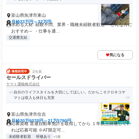
富山県魚津市東山
月給23万円～32万円
求める人材: 経験不問、業界・職種未経験者歓迎 ～こんな方に
おすすめ～ ・仕事を通...
交通費支給
気になる
正社員
セールスドライバー
ヤマト運輸株式会社
自分のライフスタイルを大切にしてほしい。だからこそクロネコヤ
マトは収入も休日も充実
富山県魚津市住吉
月給20万6070円～21万5790円
応募資格 普通自動車免許を取得してから １年以上経過してい
れば応募可能 ※AT限定可...
未経験者歓迎
研修あり
+1個