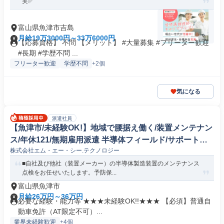
実✅️
富山県魚津市吉島
月給19万3000円～33万6000円
【応募資格】 不問 【メリット】 #大量募集 #フリーター歓迎
#長期 #学歴不問 ...
フリーター歓迎
学歴不問
+2個
気になる
派遣社員
【魚津市/未経験OK!】地域で腰据え働く/装置メンテナン
ス/年休121/無期雇用派遣 半導体フィールド/サポートエ
株式会社エム・エー・シー.テクノロジー
ンジニア
■自社及び他社（装置メーカー）の半導体製造装置のメンテナンス
点検をお任せいたします。予防保...
富山県魚津市
月給26万円～36万円
必要な経験・能力等 ★★★未経験OK!!★★★ 【必須】普通自
動車免許（AT限定不可）...
業界未経験歓迎
+4個