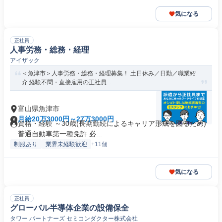
気になる
正社員
人事労務・総務・経理
アイザック
＜魚津市＞人事労務・総務・経理募集！ 土日休み／日勤／職業紹
介 経験不問・直接雇用の正社員...
富山県魚津市
月給20万3000円～27万3000円
資格・経験 ～30歳(長期勤続によるキャリア形成を図るため)
普通自動車第一種免許 必...
制服あり
業界未経験歓迎
+11個
気になる
正社員
グローバル半導体企業の設備保全
タワー パートナーズ セミコンダクター株式会社