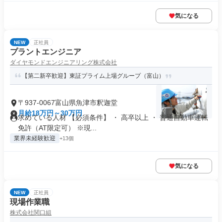
気になる
NEW
正社員
プラントエンジニア
ダイヤモンドエンジニアリング株式会社
【第二新卒歓迎】東証プライム上場グループ（富山）
〒937-0067富山県魚津市釈迦堂
月給18万円～30万円
求めている人材 【必須条件】 ・ 高卒以上 ・ 普通自動車運転
免許（AT限定可） ※現...
業界未経験歓迎
+13個
気になる
NEW
正社員
現場作業職
株式会社関口組