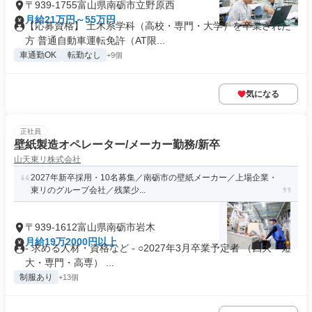
〒939-1755富山県南砺市立野原西
月給21万円～55万円
【応募資格】 土木系学科（高校・専門・大学）を卒業された
方 普通自動車運転免許（AT限...
車通勤OK
転勤なし
+9個
気になる
正社員
壁紙製造オペレーター/メーカー勤務/新卒
山天東リ株式会社
2027年新卒採用・10名募集／南砺市の壁紙メーカー／上場企業・
東リのグループ会社／残業少...
〒939-1612富山県南砺市岩木
月給19万2000円以上
- 求める人材・資格など - ○2027年3月卒業予定者 （四大・短
大・専門・高専） ...
制服あり
+13個