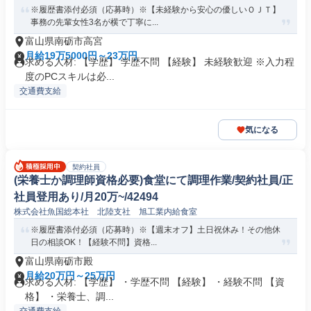
※履歴書添付必須（応募時）※【未経験から安心の優しいＯＪＴ】
事務の先輩女性3名が横で丁寧に...
富山県南砺市高宮
月給19万5000円～23万円
求める人材: 【学歴】 学歴不問 【経験】 未経験歓迎 ※入力程
度のPCスキルは必...
交通費支給
気になる
契約社員
(栄養士か調理師資格必要)食堂にて調理作業/契約社員/正
社員登用あり/月20万~/42494
株式会社魚国総本社 北陸支社 旭工業内給食室
※履歴書添付必須（応募時）※【週末オフ】土日祝休み！その他休
日の相談OK！【経験不問】資格...
富山県南砺市殿
月給20万円～25万円
求める人材: 【学歴】 ・学歴不問 【経験】 ・経験不問 【資
格】 ・栄養士、調...