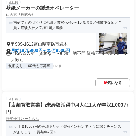
正社員
壁紙メーカーの製造オペレーター
山天東リ株式会社
南砺でものづくりに挑戦／業務拡張5～10名増員／残業少なめ／全
員未経験入社／面接1回／事前...
〒939-1612富山県南砺市岩木
月給18万5000円～25万6500円
- 求める人材・資格など - 経験一切不問 資格不問 ※UIJターン
大歓迎
制服あり
60代も応募可
+13個
気になる
正社員
【店舗買取営業】/未経験活躍中/4人に1人が年収1,000万
円
株式会社いーふらん
＼月収150万円の実績あり✨／高額インセンでさらに稼ぐチャンス
があります❗ ✨賞与年2回✨...