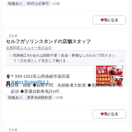
制服あり
60代も応募可
+13個
気になる
正社員
セルフガソリンスタンドの店舗スタッフ
全農関西エネルギー株式会社
危険物乙4があれば経験不要！給油・整備なしのセルフSSスタッ
フ！正社員として安定して働けま...
〒939-1552富山県南砺市柴田屋
月給21万1500円以上
資格・経験 ◆経験不問、未経験者大歓迎 ◆危険物乙種第4類
必須 ◆普通自動車免許(AT...
制服あり
業界未経験歓迎
+20個
気になる
正社員