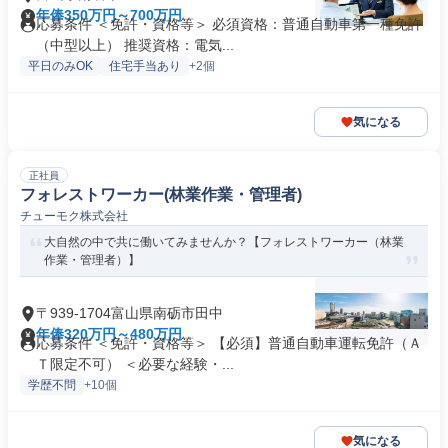
年俸350万円～700万円
応募条件 ＜免許・資格等＞ 必須資格：普通自動車第一種免許
（中型以上） 推奨資格：電気...
平日のみOK
住宅手当あり
+2個
気になる
正社員
フォレストワーカー(林業作業・管理者)
チューモク株式会社
大自然の中で共に働いてみませんか？【フォレストワーカー（林業
作業・管理者）】
〒939-1704富山県南砺市田中
年俸320万円～480万円
応募条件 ＜免許・資格等＞ 【必須】普通自動車運転免許（Ａ
Ｔ限定不可） ＜必要な経験・...
学歴不問
+10個
気になる