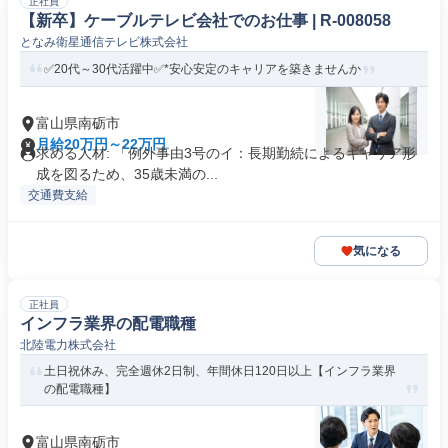
正社員
【新卒】ケーブルテレビ会社でのお仕事 | R-008058
となみ衛星通信テレビ株式会社
✅20代～30代活躍中✅*安心安定のキャリアを築きませんか
富山県南砺市
月給20万円～22万円
求める人材: 「例外事由3号のイ：長期勤続によるキャリア形
成を図るため、35歳未満の...
交通費支給
気になる
正社員
インフラ業界の配電職種
北陸電力株式会社
土日祝休み、完全週休2日制、年間休日120日以上【インフラ業界
の配電職種】
富山県南砺市