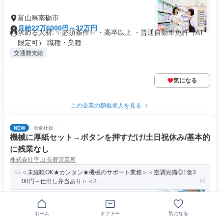
富山県南砺市
月給22万6000円～32万円
求める人材: ✨必須条件✨ ・高卒以上 ・普通自動車免許（AT
限定可） 職種・業種...
交通費支給
気になる
この企業の類似求人を見る
NEW
派遣社員
機械に厚紙セット→ボタンを押すだけ/土日祝休み/基本的
に残業なし
株式会社平山 長野営業所
＜未経験OK★カンタン★機械のサポート業務＞＜空調完備◎1食3
00円～仕出し弁当あり＞＜2...
富山県南砺市
ホーム
オファー
気になる
時給1230円以上