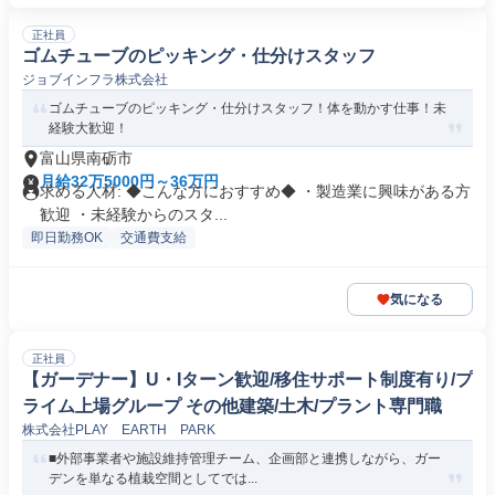
正社員
ゴムチューブのピッキング・仕分けスタッフ
ジョブインフラ株式会社
ゴムチューブのピッキング・仕分けスタッフ！体を動かす仕事！未
経験大歓迎！
富山県南砺市
月給32万5000円～36万円
求める人材: ◆こんな方におすすめ◆ ・製造業に興味がある方
歓迎 ・未経験からのスタ...
即日勤務OK
交通費支給
気になる
正社員
【ガーデナー】U・Iターン歓迎/移住サポート制度有り/プ
ライム上場グループ その他建築/土木/プラント専門職
株式会社PLAY EARTH PARK
■外部事業者や施設維持管理チーム、企画部と連携しながら、ガー
デンを単なる植栽空間としてでは...