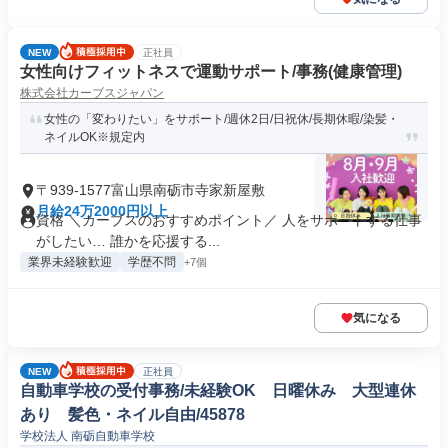
NEW
正社員
女性向けフィットネスで運動サポート/事務(健康管理)
株式会社カーブスジャパン
女性の「変わりたい」をサポート/週休2日/日祝休/長期休暇/染髪・
ネイルOK※規定内
〒939-1577富山県南砺市寺家新屋敷
月給24万2000円以上
資格 ＼カーブスのおすすめポイント／ 人をサポートする仕事
がしたい… 誰かを応援する...
業界未経験歓迎
学歴不問
+7個
気になる
NEW
正社員
自動車学校の受付事務/未経験OK 日曜休み 大型連休
あり 髪色・ネイル自由/45878
学校法人 南砺自動車学校