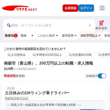
会員登録
ログイン
職種・キーワードから探す
条件保存
勤務地
職種
こだわり条件
雇用形態
200万円以上
新
1
こだわり条件の追加設定を忘れていませんか？
土日祝休み
年間休日120日以上
完全週休2日制
学歴
南砺市（富山県）、200万円以上の転職・求人情報
314
件
1
〜
100
件目を表示中
関連度順
新着順
詳細表示
正社員
土日休みの10tウィング車ドライバー
南砺物流株式会社
高収入可✨全線高速＆自分専用車で長距離も快適✨