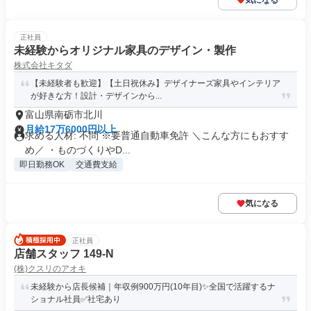
気になる
正社員
未経験からオリジナル家具のデザイン・製作
株式会社キタダ
【未経験者も歓迎】【土日祝休み】デザイナーズ家具やインテリア
が好きな方！設計・デザインから...
富山県南砺市北川
月給17万6000円以上
求める人材: 不問 ※要普通自動車免許 ＼こんな方にもおすす
め／ ・ものづくりやD...
即日勤務OK
交通費支給
気になる
正社員
店舗スタッフ 149-N
(株)クスリのアオキ
未経験から店長候補｜年収例900万円(10年目)✨全国で活躍するナ
ショナル社員✅社宅あり