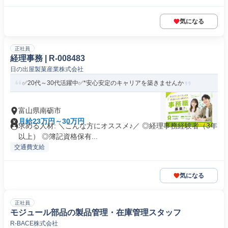
気になる
正社員
経理事務 | R-008483
日の出屋製菓産業株式会社
✅20代～30代活躍中✅*安心安定のキャリアを築きませんか
富山県南砺市
月給23万円～30万円
求める人材: ＼こんな方にオススメ♪／ ◎経理事務経験者（3年
以上） ◎簿記資格保有...
交通費支給
気になる
正社員
モジュール部品の製品管理・在庫管理スタッフ
R-BACE株式会社