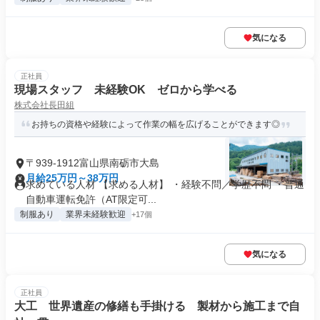
気になる
正社員
現場スタッフ 未経験OK ゼロから学べる
株式会社長田組
お持ちの資格や経験によって作業の幅を広げることができます◎
〒939-1912富山県南砺市大島
月給25万円～38万円
求めている人材 【求める人材】 ・経験不問／学歴不問 ・普通
自動車運転免許（AT限定可...
制服あり
業界未経験歓迎
+17個
気になる
正社員
大工 世界遺産の修繕も手掛ける 製材から施工まで自