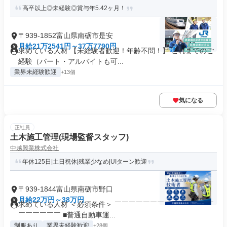
高卒以上◎未経験◎賞与年5.42ヶ月！
〒939-1852富山県南砺市是安
月給21万2541円～37万7790円
求めている人材 【未経験者歓迎！年齢不問！】 これまでのご
経験（パート・アルバイトも可...
業界未経験歓迎
+13個
気になる
正社員
土木施工管理(現場監督スタッフ)
中越興業株式会社
年休125日|土日祝休|残業少なめ|UIターン歓迎
〒939-1844富山県南砺市野口
月給22万円～38万円
求めている人材 ＜必須条件＞ ￣￣￣￣￣￣￣￣￣￣￣￣￣￣
￣￣￣￣￣￣ ■普通自動車運...
制服あり
業界未経験歓迎
+28個