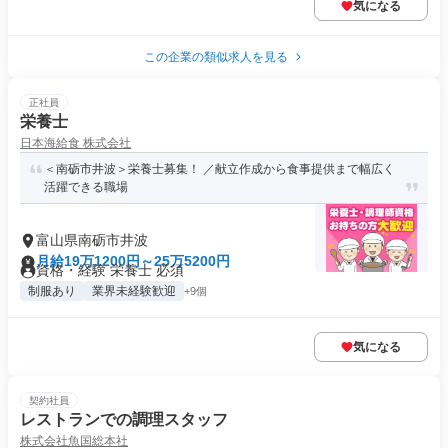
気になる
この企業の類似求人を見る
正社員
栄養士
日本海給食 株式会社
＜南砺市井波＞栄養士募集！ ／献立作成から食事提供まで幅広く
活躍できる職場
富山県南砺市井波
月給19万1200円～25万5200円
資格・経験 栄養士 必須
制服あり
業界未経験歓迎
+9個
気になる
契約社員
レストランでの調理スタッフ
株式会社魚国総本社