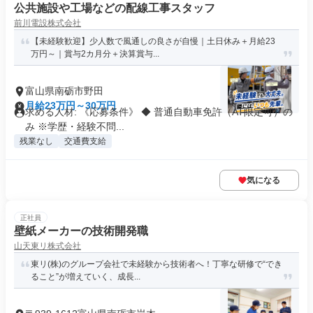
公共施設や工場などの配線工事スタッフ
前川電設株式会社
【未経験歓迎】少人数で風通しの良さが自慢｜土日休み＋月給23
万円～｜賞与2カ月分＋決算賞与...
富山県南砺市野田
月給23万円～30万円
求める人材: 《応募条件》 ◆ 普通自動車免許（AT限定可）の
み ※学歴・経験不問...
残業なし
交通費支給
気になる
正社員
壁紙メーカーの技術開発職
山天東リ株式会社
東リ(株)のグループ会社で未経験から技術者へ！丁寧な研修で“でき
ること”が増えていく、成長...