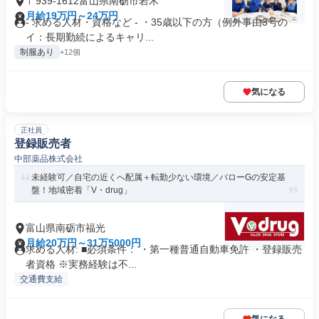
〒939-1612富山県南砺市岩木
月給19万円～24万円
- 求める人材・資格など - ・35歳以下の方（例外事由3号の
イ：長期勤続によるキャリ...
制服あり
+12個
気になる
正社員
登録販売者
中部薬品株式会社
未経験可／自宅の近くへ配属＋転勤少ない環境／バローGの安定基
盤！地域密着「V・drug」
富山県南砺市福光
月給20万円～31万5000円
求める人材: ■必須条件： ・第一種普通自動車免許 ・登録販売
者資格 ※実務経験は不...
交通費支給