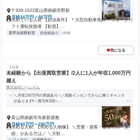
〒939-1522富山県南砺市野新
月給34万円～46万円
求めている人材 【必須条件】 ＊大型自動車免許 ＊フォークリ
フト運転技能者 【歓迎】...
業界未経験歓迎
歩合給あり
+26個
気になる
正社員
未経験から【出張買取営業】/2人に1人が年収1,000万円
越え
株式会社いーふらん
＼月収150万円の実績あり✨／高額インセンでさらに稼ぐチャンス
があります❗ ✨賞与年2回✨...
富山県南砺市寺家新屋敷
月給40万円～200万円
求める人材: 【求める人物像】 ＼営業・接客・販売での「実
績」がある方は／ ＼大歓...