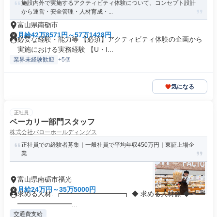
施設内外で実施するアクティビティ体験について、コンセプト設計
から運営・安全管理・人材育成・...
富山県南砺市
月給42万8571円～57万1428円
必要な経験・能力等 【必須】アクティビティ体験の企画から
実施における実務経験 【U・I...
業界未経験歓迎
+5個
気になる
正社員
ベーカリー部門スタッフ
株式会社バローホールディングス
正社員での経験者募集｜一般社員で平均年収450万円｜東証上場企
業
富山県南砺市福光
月給24万円～35万5000円
求める人材: ┏━━━━━━━━━┓ ◆ 求める人材像 ◆ ┗━
━━━━━━━━...
交通費支給