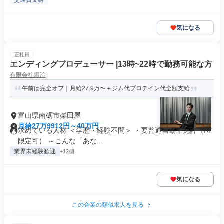
交通費支給
気になる
正社員
エンディングプロデューサー |13時~22時で勤務可能な方
有限会社鍛冶
午前は完全オフ｜月給27.9万〜＋ジム代プロテイン代全額支給
富山県南砺市柴田屋
月給27万9912円～40万円
求めている人材 ＜学歴・経験不問＞ ・要普通自動車免許（AT
限定可） ～こんな「あな...
業界未経験歓迎
+12個
気になる
この企業の類似求人を見る