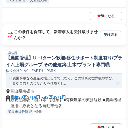
シフト自由
交通費支給
気になる
この条件を保存して、新着求人を受け取りませ
受け取る
んか？
正社員
【農園管理】U・Iターン歓迎/移住サポート制度有り/プラ
イム上場グループ その他建築/土木/プラント専門職
株式会社PLAY EARTH PARK
農園を単なる生産の場としてではなく、この場所の世界観や学び、
食や自然とのつながりを体験とし...
富山県南砺市
月給28万5714円～42万8571円
必要な経験・能力等 【必須】■有機農業の実務経験 ■農業機械
運用に必要となる自動車他各...
業界未経験歓迎
+5個
気になる