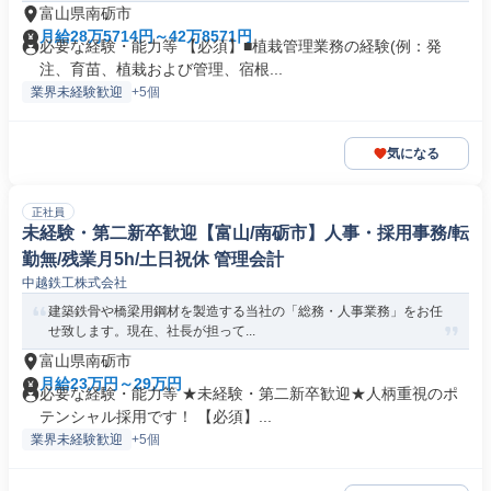
富山県南砺市
月給28万5714円～42万8571円
必要な経験・能力等 【必須】■植栽管理業務の経験(例：発
注、育苗、植栽および管理、宿根...
業界未経験歓迎
+5個
気になる
正社員
未経験・第二新卒歓迎【富山/南砺市】人事・採用事務/転
勤無/残業月5h/土日祝休 管理会計
中越鉄工株式会社
建築鉄骨や橋梁用鋼材を製造する当社の「総務・人事業務」をお任
せ致します。現在、社長が担って...
富山県南砺市
月給23万円～29万円
必要な経験・能力等 ★未経験・第二新卒歓迎★人柄重視のポ
テンシャル採用です！ 【必須】...
業界未経験歓迎
+5個