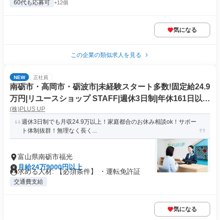
60代も応募可
+12個
気になる
この企業の類似求人を見る
NEW
正社員
南砺市・高岡市・砺波市|未経験スタート多数!固定給24.9
万円|リユースショップ STAFF|週休3日制|年休161日以
(株)PLUS UP
上|土・日+平日1日お休み
週休3日制でも月収24.9万以上！家庭都合のお休み相談ok！サポー
ト体制抜群！無理なく長く...
富山県南砺市福光
月給24万9000円以上
求める人材: 【必須条件】 ・運転免許証
交通費支給
気になる