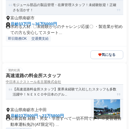
モジュール部品の製品管理・在庫管理スタッフ！未経験歓迎！正確
さを活かす！
富山県南砺市
月給33万円～36万5000円
求める人材: 〇未経験からのチャレンジ応援〇 ・製造業が初め
ての方も安心してスタート...
即日勤務OK
交通費支給
気になる
契約社員
高速道路の料金所スタッフ
中日本エクストール名古屋株式会社
【高速道路料金所スタッフ】業界未経験で入社したスタッフも多数
活躍中！ＮＥＸＣＯ中日本のグル...
富山県南砺市上中田
月給23万800円～23万5800円
応募資格 経験・男女・学歴すべて一切不問です！ ※要普通自
動車運転免許(AT限定可) ...