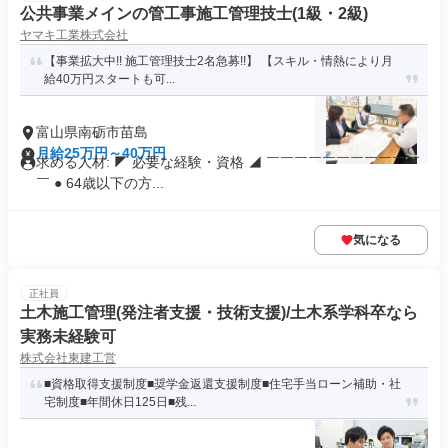
公共事業メインの管工事施工管理技士(1級・2級)
ヤマキ工業株式会社
【事業拡大中!! 施工管理技士2名急募!!】 【スキル・情熱により月
給40万円スタートも可...
富山県南砺市苗島
月給25万円～40万円
求める人材: ◤ 必要な経験・資格 ◢ ￣￣￣￣￣￣￣￣￣￣￣
￣ ● 64歳以下の方...
気になる
正社員
土木施工管理(発注者支援・技術支援)/土木系学科卒なら
実務未経験可
株式会社東建工営
■資格取得支援制度■奨学金返還支援制度■住宅手当ローン補助・社
宅制度■年間休日125日■残...