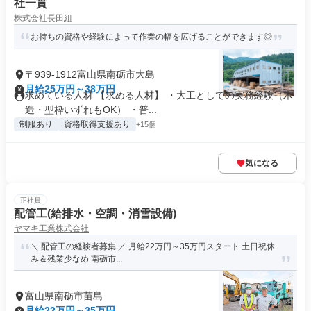
社一貫
株式会社長田組
お持ちの資格や経験によって作業の幅を広げることができます◎
〒939-1912富山県南砺市大島
月給25万円～38万円
求めている人材 【求める人材】 ・大工としての実務経験（木
造・型枠いずれもOK） ・普...
制服あり
資格取得支援あり
+15個
気になる
正社員
配管工(給排水・空調・消雪設備)
ヤマキ工業株式会社
＼ 配管工の経験者募集 ／ 月給22万円～35万円スタート 土日祝休
み＆残業少なめ 南砺市...
富山県南砺市苗島
月給22万円～35万円