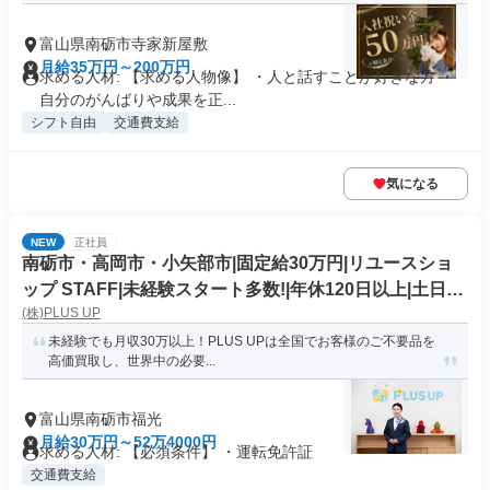
富山県南砺市寺家新屋敷
月給35万円～200万円
求める人材: 【求める人物像】 ・人と話すことが好きな方 ・
自分のがんばりや成果を正...
シフト自由
交通費支給
気になる
NEW
正社員
南砺市・高岡市・小矢部市|固定給30万円|リユースショ
ップ STAFF|未経験スタート多数!|年休120日以上|土日お
(株)PLUS UP
休み
未経験でも月収30万以上！PLUS UPは全国でお客様のご不要品を
高価買取し、世界中の必要...
富山県南砺市福光
月給30万円～52万4000円
求める人材: 【必須条件】 ・運転免許証
交通費支給