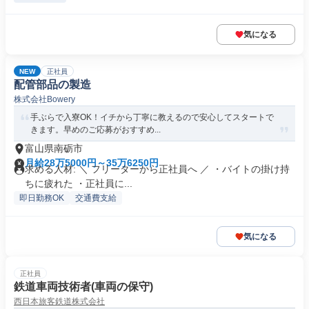
気になる
NEW
正社員
配管部品の製造
株式会社Bowery
手ぶらで入寮OK！イチから丁寧に教えるので安心してスタートで
きます。早めのご応募がおすすめ...
富山県南砺市
月給28万5000円～35万6250円
求める人材: ＼ フリーターから正社員へ ／ ・バイトの掛け持
ちに疲れた ・正社員に...
即日勤務OK
交通費支給
気になる
正社員
鉄道車両技術者(車両の保守)
西日本旅客鉄道株式会社