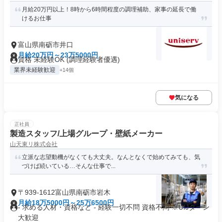
月給20万円以上！8時から6時間程度の調理補助、家事の延長で働
けるお仕事
富山県南砺市井口
月給20万円～23万5000円
資格 未経験OK (調理経験者優遇)
業界未経験歓迎
+14個
気になる
正社員
製造スタッフ/上場グループ・壁紙メーカー
山天東リ株式会社
立派な志望動機がなくても大丈夫。なんとなくで始めてみても、気
づけば続いている…そんな仕事で...
〒939-1612富山県南砺市岩木
月給18万5000円～25万6500円
- 求める人材・資格など - 経験一切不問 資格不問 ※UIJターン
大歓迎