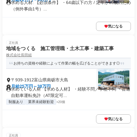
求める人材: 【必須条件】 ・64歳以下の方 / 定年が65歳のため
（例外事由1号）...
気になる
正社員
地域をつくる 施工管理職・土木工事・建築工事
株式会社長田組
お持ちの資格や経験によって作業の幅を広げることができます◎
〒939-1912富山県南砺市大島
月給25万円～38万円
求めている人材 【求める人材】 ・経験不問／学歴不問 ・普通
自動車運転免許（AT限定可...
制服あり
業界未経験歓迎
+20個
気になる
正社員