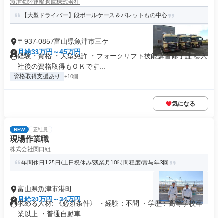
魚津海陸運輸倉庫株式会社
【大型ドライバー】段ボールケース＆パレットもの中心
〒937-0857富山県魚津市三ケ
月給33万円～45万円
経験・資格 ・大型免許 ・フォークリフト技能講習修了証 ◎入
社後の資格取得もＯＫです...
資格取得支援あり
+10個
気になる
NEW
正社員
現場作業職
株式会社関口組
年間休日125日/土日祝休み/残業月10時間程度/賞与年3回
富山県魚津市港町
月給20万円～34万円
求める人材: 《必須条件》 ・経験：不問 ・学歴：高等学校卒
業以上 ・普通自動車...