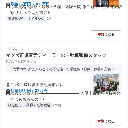
月給26万円～300万円
応募資格 <資格・経験> 学歴・経験不問 第二新卒・営業未経験
歓迎！ ＜こんな方にピ...
車通勤OK
ネイルOK
+2個
気になる
正社員
マツダ正規直営ディーラーの自動車整備スタッフ
株式会社北陸マツダ
大手“マツダ”だからこその厚待遇・好環境あり◎休日休暇も充実
〒937-0017富山県魚津市江口
月給19万円～37万円
求めている人材 ══════════════ 整備士資格をお持ちの
方はもちろんのこと、...
制服あり
業界未経験歓迎
+25個
気になる