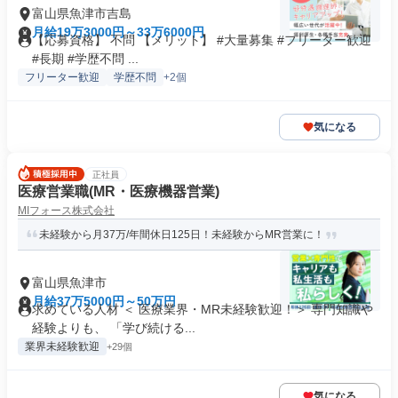
富山県魚津市吉島
月給19万3000円～33万6000円
【応募資格】 不問 【メリット】 #大量募集 #フリーター歓迎
#長期 #学歴不問 ...
フリーター歓迎
学歴不問
+2個
気になる
正社員
医療営業職(MR・医療機器営業)
MIフォース株式会社
未経験から月37万/年間休日125日！未経験からMR営業に！
富山県魚津市
月給37万5000円～50万円
求めている人材 ＜ 医療業界・MR未経験歓迎！＞ 専門知識や
経験よりも、 「学び続ける...
業界未経験歓迎
+29個
気になる