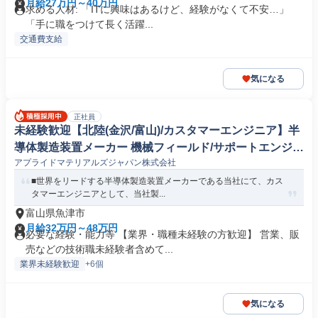
月給27万円～40万円
求める人材: 「ITに興味はあるけど、経験がなくて不安…」
「手に職をつけて長く活躍...
交通費支給
気になる
正社員
未経験歓迎【北陸(金沢/富山)/カスタマーエンジニア】半
導体製造装置メーカー 機械フィールド/サポートエンジニ
アプライドマテリアルズジャパン株式会社
ア
■世界をリードする半導体製造装置メーカーである当社にて、カス
タマーエンジニアとして、当社製...
富山県魚津市
月給32万円～48万円
必要な経験・能力等 【業界・職種未経験の方歓迎】 営業、販
売などの技術職未経験者含めて...
業界未経験歓迎
+6個
気になる