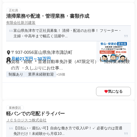
正社員
清掃業務や配達・管理業務・書類作成
有限会社新川建装
富山県魚津市で正社員募集！ 清掃・配送のお仕事！ フリーター・
主婦・中高年まで幅広く活躍中...
〒937-0056富山県魚津市諏訪町
月給21万円～30万円
資格・経験 ＊普通自動車免許要（AT限定可） ・清掃業未経験
の方 ・久しぶりにお仕事...
制服あり
業界未経験歓迎
+16個
気になる
業務委託
軽バンでの宅配ドライバー
ＪＣＳロジスコ株式会社
【日払い・週払い可】自由な働き方で収入UP！✓ 必要なのは普通
免許だけ！未経験から月収10...