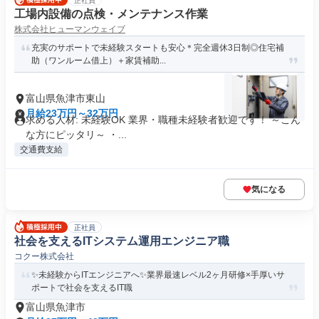
正社員
工場内設備の点検・メンテナンス作業
株式会社ヒューマンウェイブ
充実のサポートで未経験スタートも安心＊完全週休3日制◎住宅補
助（ワンルーム借上）＋家賃補助...
富山県魚津市東山
月給23万円～32万円
求める人材: 未経験OK 業界・職種未経験者歓迎です！ ～こん
な方にピッタリ～ ・...
交通費支給
気になる
正社員
社会を支えるITシステム運用エンジニア職
コクー株式会社
✨未経験からITエンジニアへ✨業界最速レベル2ヶ月研修×手厚いサ
ポートで社会を支えるIT職
富山県魚津市