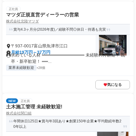
正社員
マツダ正規直営ディーラーの営業
株式会社北陸マツダ
賞与4.3ヶ月分(2026年度)／経験不問◎休日・待遇も充実
〒937-0017富山県魚津市江口
月給19万円～37万円
求めている人材 ══════════════ 未経験の方歓迎！ 既
卒・新卒歓迎！ ══...
業界未経験歓迎
+28個
気になる
NEW
正社員
土木施工管理 未経験歓迎!
株式会社関口組
年間休日125日★賞与年3回あり★創業150年企業★平均勤続年数2
0年以上