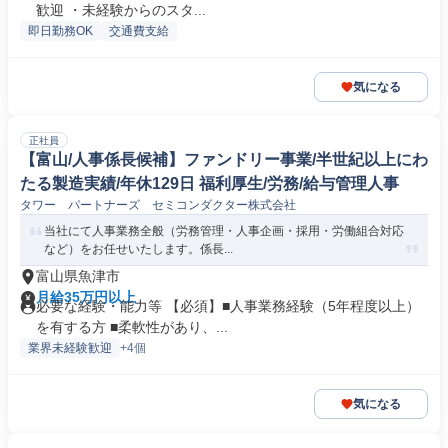
歓迎 ・未経験からのスタ...
即日勤務OK
交通費支給
気になる
正社員
【富山/人事係長候補】ファンドリー事業/半世紀以上にわ
たる製造実績/年休129日 福利厚生/労務/給与管理人事
タワー パートナーズ セミコンダクター株式会社
当社にて人事業務全般（労務管理・人事企画・採用・労働組合対応
など）をお任せいたします。係長...
富山県魚津市
月給35万円以上
必要な経験・能力等 【必須】■人事業務経験（5年程度以上）
を有する方 ■柔軟性があり、...
業界未経験歓迎
+4個
気になる