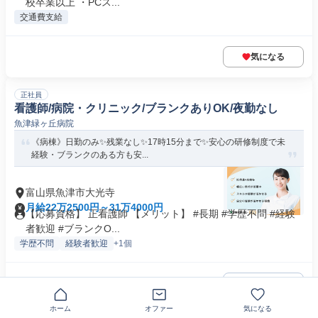
校卒業以上 ・PCス...
交通費支給
気になる
正社員
看護師/病院・クリニック/ブランクありOK/夜勤なし
魚津緑ヶ丘病院
《病棟》日勤のみ✨残業なし✨17時15分まで✨安心の研修制度で未
経験・ブランクのある方も安...
富山県魚津市大光寺
月給22万2500円～31万4000円
【応募資格】 正看護師 【メリット】 #長期 #学歴不問 #経験
者歓迎 #ブランクO...
学歴不問
経験者歓迎
+1個
気になる
ホーム
オファー
気になる