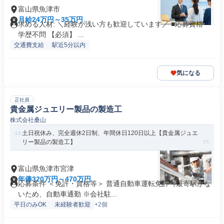
富山県魚津市
月給24万円～35万円
求める人材: ＼経験が浅い方も歓迎しています／ ■応募資格 ・
学歴不問 【必須】 ...
交通費支給
駅近5分以内
気になる
正社員
貴金属ジュエリー製品の製造工
株式会社桑山
土日祝休み、完全週休2日制、年間休日120日以上【貴金属ジュエ
リー製品の製造工】
富山県魚津市宮津
年俸320万円～470万円
応募条件 ＜免許・資格等＞ 普通自動車運転免許（最寄駅がな
いため、自動車通勤 ※会社駐...
平日のみOK
未経験者歓迎
+2個