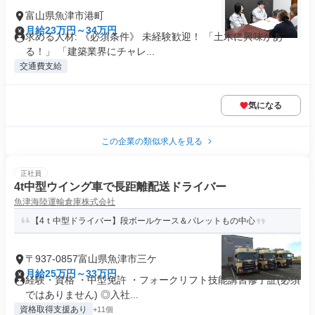
富山県魚津市港町
月給23万円～34万円
求める人材: 《必須条件》 未経験歓迎！ 「土木に興味があ
る！」 「建築業界にチャレ...
交通費支給
気になる
この企業の類似求人を見る
正社員
4t中型ウイング車で長距離配送ドライバー
魚津海陸運輸倉庫株式会社
【4ｔ中型ドライバー】段ボールケース＆パレットもの中心
〒937-0857富山県魚津市三ケ
月給25万円～33万円
経験・資格 ・中型免許 ・フォークリフト技能講習修了証(必須
ではありません) ◎入社...
資格取得支援あり
+11個