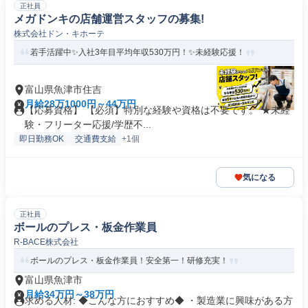
正社員
メガドンキの店舗運営スタッフの募集!
株式会社ドン・キホーテ
若手活躍中✨入社3年目平均年収530万円！✨未経験応援！
富山県魚津市住吉
月給28万1000円～44万円
【応募資格】 【必須】特別な経験や資格は不要です。 ★未経
験・フリーター応援/学歴不...
即日勤務OK
交通費支給
+1個
気になる
正社員
ボールのプレス・板金作業員
R-BACE株式会社
ボールのプレス・板金作業員！安全第一！研修充実！
富山県魚津市
月給34万円～38万円
求める人材: ◆こんな方におすすめ◆ ・製造業に興味がある方