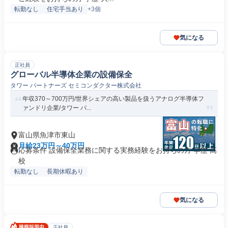
転勤なし
住宅手当あり
+3個
気になる
正社員
グローバル半導体企業の設備保全
タワー パートナーズ セミコンダクター株式会社
年収370～700万円/世界シェアの高い製品を扱うアナログ半導体フ
ァンドリ企業/タワー パ...
富山県魚津市東山
月給23万円～40万円
応募条件 設備保全業務に関する実務経験をお持ちの方 学歴 高
校
転勤なし
長期休暇あり
気になる
正社員