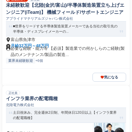
未経験歓迎【北陸(金沢/富山)/半導体製造装置立ち上げエ
ンジニア(iTeam)】 機械フィールド/サポートエンジニア
アプライドマテリアルズジャパン株式会社
■世界をリードする半導体製造装置メーカーである当社の取引先の
半導体・ディスプレイメーカーの...
富山県魚津市
月給32万円～48万円
必要な経験・能力等 【必須】製造業での何かしらのご経験(製
品のメンテナンス/製品の製造...
業界未経験歓迎
+6個
気になる
正社員
インフラ業界の配電職種
北陸電力株式会社
土日祝休み、完全週休2日制、年間休日120日以上【インフラ業界
の配電職種】