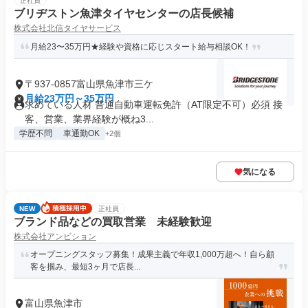
正社員
ブリヂストン魚津タイヤセンターの店長候補
株式会社北信タイヤサービス
月給23〜35万円★経験や資格に応じスタート給与相談OK！
〒937-0857富山県魚津市三ケ
月給23万円～35万円
求めている人材 普通自動車運転免許（AT限定不可）必須 接
客、営業、業界経験が概ね3...
学歴不問
車通勤OK
+2個
気になる
NEW
正社員
ブランド品などの買取営業 未経験歓迎
株式会社アンビション
オープニングスタッフ募集！成果主義で年収1,000万超へ！自ら顧
客を掴み、最短3ヶ月で店長...
富山県魚津市