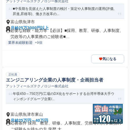
アットフィールズテクノロジー株式会社
■中長期を見据えた人事制度の検討・策定や人事制度の運用(評価,
昇進,昇格等)、働き方改革の...
富山県魚津市
月給25万3000円以上
必要な経験・能力等 【必須】■採用、教育、研修、人事制度、
労政等の人事業務のご経験者■...
業界未経験歓迎
+9個
気になる
正社員
エンジニアリング企業の人事制度・企画担当者
アットフィールズテクノロジー株式会社
年収450～750万円/工場のDX化をサポートする台湾半導体大手ウ
ィンボンドグループ企業/...
富山県魚津市東山
月給25万円～40万円
応募条件 採用、教育、研修、人事制度、労務等の人事業務の
ご経験をお持ちの方 学歴 大...