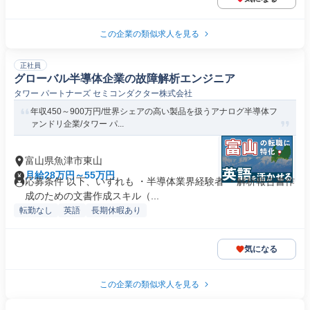
この企業の類似求人を見る
正社員
グローバル半導体企業の故障解析エンジニア
タワー パートナーズ セミコンダクター株式会社
年収450～900万円/世界シェアの高い製品を扱うアナログ半導体フ
ァンドリ企業/タワー パ...
富山県魚津市東山
月給28万円～55万円
応募条件 以下、いずれも ・半導体業界経験者 ・解析報告書作
成のための文書作成スキル（...
転勤なし
英語
長期休暇あり
気になる
この企業の類似求人を見る