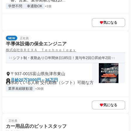
客、営業、業界経験が概ね3...
学歴不問
車通勤OK
+1個
気になる
NEW
正社員
半導体設備の保全エンジニア
株式会社ＢＲＥＸＡ Ｔｅｃｈｎｏｌｏｇｙ
シフト制・夜勤あり◎年間休日185日！賞与年2回◎昇給年2回
〒937-0015富山県魚津市東山
月給20万3000円～36万円
求めている人材 交代勤務（シフト）可能な方
業界未経験歓迎
+36個
気になる
正社員
カー用品店のピットスタッフ