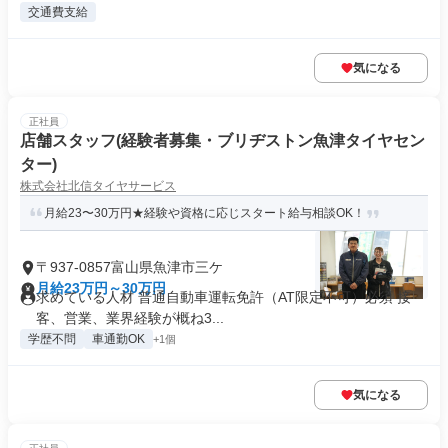
交通費支給
気になる
正社員
店舗スタッフ(経験者募集・ブリヂストン魚津タイヤセン
ター)
株式会社北信タイヤサービス
月給23〜30万円★経験や資格に応じスタート給与相談OK！
〒937-0857富山県魚津市三ケ
月給23万円～30万円
求めている人材 普通自動車運転免許（AT限定不可）必須 接
客、営業、業界経験が概ね3...
学歴不問
車通勤OK
+1個
気になる