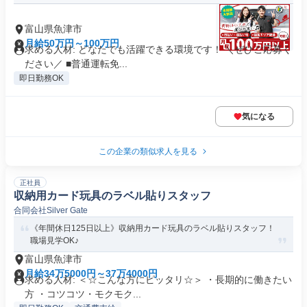
富山県魚津市
月給50万円～100万円
求める人材: どなたでも活躍できる環境です！ ＼ぜひご応募く
ださい／ ■普通運転免...
即日勤務OK
気になる
この企業の類似求人を見る
正社員
収納用カード玩具のラベル貼りスタッフ
合同会社Silver Gate
《年間休日125日以上》収納用カード玩具のラベル貼りスタッフ！
職場見学OK♪
富山県魚津市
月給34万5000円～37万4000円
求める人材: ＜☆こんな方にピッタリ☆＞ ・長期的に働きたい
方 ・コツコツ・モクモク...