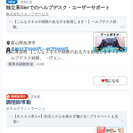
NEW
派遣社員
独立系SIerでのヘルプデスク・ユーザーサポート
株式会社スタッフサービス
【こんなスキルや経験のある方を歓迎します！】ヘルプデスク経
験。
富山県魚津市
月給22万5000円～40万5000円
応募資格 【こんなスキルや経験のある方を歓迎します！】ヘ
ルプデスク経験。 ・ITエン...
業界未経験歓迎
+24個
気になる
正社員
調理師/常勤
ホテルグランミラージュ
【オススメ求人⭐️】生活リズムを崩さず働ける✨プライベートも充
実✅️