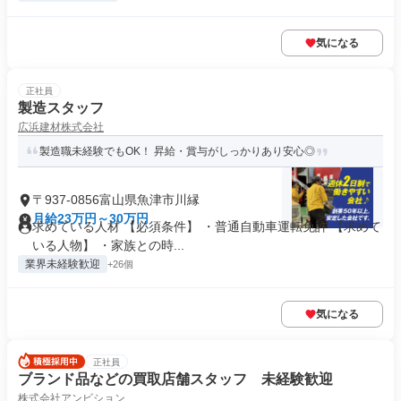
気になる
正社員
製造スタッフ
広浜建材株式会社
製造職未経験でもOK！ 昇給・賞与がしっかりあり安心◎
〒937-0856富山県魚津市川縁
月給23万円～30万円
求めている人材 【必須条件】 ・普通自動車運転免許 【求めて
いる人物】 ・家族との時...
業界未経験歓迎
+26個
気になる
正社員
ブランド品などの買取店舗スタッフ 未経験歓迎
株式会社アンビション