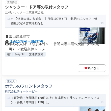
業務委託
シャッター・ドア等の取付スタッフ
三和シヤッター工業株式会社
✅ 【45歳未満の方対象！】月収100万も可！業界No.1シェアで業
務量安定＆営業活動なし...
富山県魚津市
月給32万円～150万円
求める人材: ＜必須条件＞ ・普通自動車運転免許（AT限定
可） ＜歓迎条件＞ ・未...
週1日からOK
交通費支給
気になる
正社員
ホテルのフロントスタッフ
株式会社ティーケーピー
＜正社員・年間休日120日以上＞魚津駅から徒歩すぐのホテルフロ
ント募集！年間休日120日以...