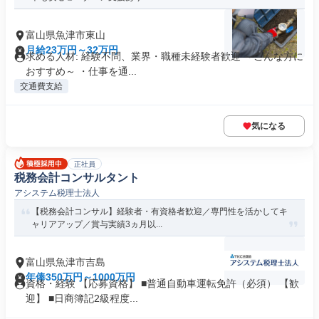
富山県魚津市東山
月給23万円～32万円
求める人材: 経験不問、業界・職種未経験者歓迎 ～こんな方に
おすすめ～ ・仕事を通...
交通費支給
気になる
正社員
税務会計コンサルタント
アシステム税理士法人
【税務会計コンサル】経験者・有資格者歓迎／専門性を活かしてキ
ャリアアップ／賞与実績3ヵ月以...
富山県魚津市吉島
年俸350万円～1000万円
資格・経験 【応募資格】 ■普通自動車運転免許（必須） 【歓
迎】 ■日商簿記2級程度...