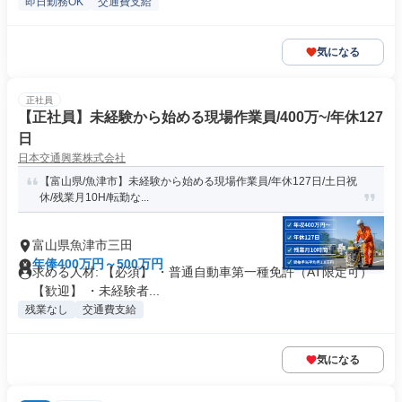
即日勤務OK
交通費支給
気になる
正社員
【正社員】未経験から始める現場作業員/400万~/年休127
日
日本交通興業株式会社
【富山県/魚津市】未経験から始める現場作業員/年休127日/土日祝
休/残業月10H/転勤な...
富山県魚津市三田
年俸400万円～500万円
求める人材: 【必須】 ・普通自動車第一種免許（AT限定可）
【歓迎】 ・未経験者...
残業なし
交通費支給
気になる