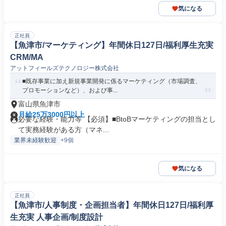
気になる
正社員
【魚津市/マーケティング】年間休日127日/福利厚生充実
CRM/MA
アットフィールズテクノロジー株式会社
■既存事業に加え新規事業開発に係るマーケティング（市場調査、
プロモーションなど）、および事...
富山県魚津市
月給25万3000円以上
必要な経験・能力等 【必須】■BtoBマーケティングの担当とし
て実務経験がある方（マネ...
業界未経験歓迎
+9個
気になる
正社員
【魚津市/人事制度・企画担当者】年間休日127日/福利厚
生充実 人事企画/制度設計