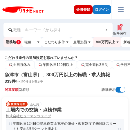
会員登録
ログイン
職種・キーワードから探す
条件保存
勤務地
職種
こだわり条件
雇用形態
300万円以上
新
1
こだわり条件の追加設定を忘れていませんか？
土日祝休み
年間休日120日以上
完全週休2日制
学歴
魚津市（富山県）、300万円以上の転職・求人情報
339
件
1
〜
100
件目を表示中
関連度順
新着順
詳細表示
正社員
工場内での交換・点検作業
株式会社ヒューマンウェイブ
年間休日124日◎簡単作業＆充実の研修・教育制度で未経験スター
トも安心◎UIターン支援あり