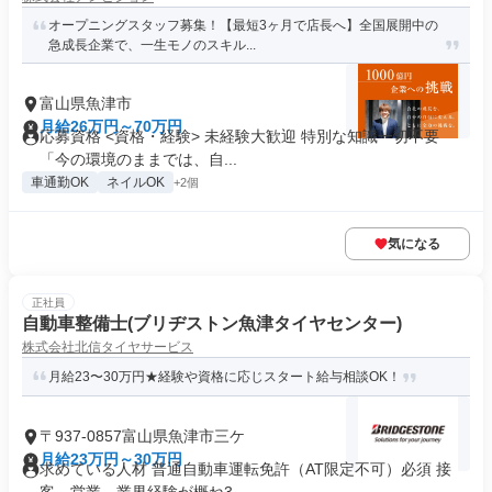
オープニングスタッフ募集！【最短3ヶ月で店長へ】全国展開中の
急成長企業で、一生モノのスキル...
富山県魚津市
月給26万円～70万円
応募資格 <資格・経験> 未経験大歓迎 特別な知識一切不要
「今の環境のままでは、自...
車通勤OK
ネイルOK
+2個
気になる
正社員
自動車整備士(ブリヂストン魚津タイヤセンター)
株式会社北信タイヤサービス
月給23〜30万円★経験や資格に応じスタート給与相談OK！
〒937-0857富山県魚津市三ケ
月給23万円～30万円
求めている人材 普通自動車運転免許（AT限定不可）必須 接