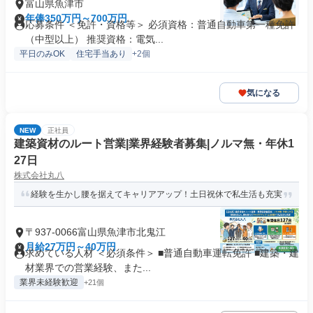
富山県魚津市
年俸350万円～700万円
応募条件 ＜免許・資格等＞ 必須資格：普通自動車第一種免許
（中型以上） 推奨資格：電気...
平日のみOK
住宅手当あり
+2個
気になる
NEW
正社員
建築資材のルート営業|業界経験者募集|ノルマ無・年休1
27日
株式会社丸八
経験を生かし腰を据えてキャリアアップ！土日祝休で私生活も充実
〒937-0066富山県魚津市北鬼江
月給27万円～40万円
求めている人材 ＜必須条件＞ ■普通自動車運転免許 ■建築・建
材業界での営業経験、また...
業界未経験歓迎
+21個