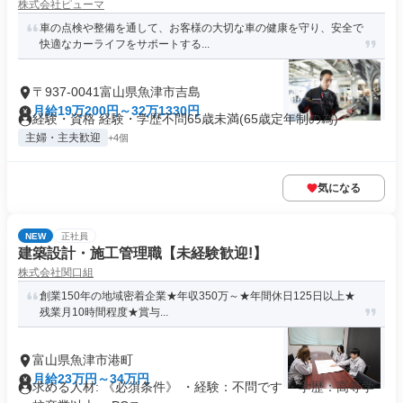
株式会社ピューマ
車の点検や整備を通して、お客様の大切な車の健康を守り、安全で
快適なカーライフをサポートする...
〒937-0041富山県魚津市吉島
月給19万200円～32万1330円
経験・資格 経験・学歴不問65歳未満(65歳定年制の為)
主婦・主夫歓迎
+4個
気になる
NEW
正社員
建築設計・施工管理職【未経験歓迎!】
株式会社関口組
創業150年の地域密着企業★年収350万～★年間休日125日以上★
残業月10時間程度★賞与...
富山県魚津市港町
月給23万円～34万円
求める人材: 《必須条件》 ・経験：不問です ・学歴：高等学