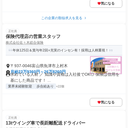
気になる
この企業の類似求人を見る
正社員
保険代理店の営業スタッフ
株式会社佐々木総合保険
年休125日＆賞与年2回⭐充実のインセン有！採用は人柄重視！
〒937-0046富山県魚津市上村木
月給23万9360円～26万8260円
求めている人材 ／ 知識や資格は入社後でOK◎ 保険は信用を
基にした商品です！ ...
業界未経験歓迎
歩合給あり
+22個
気になる
正社員
13tウイング車で長距離配送ドライバー