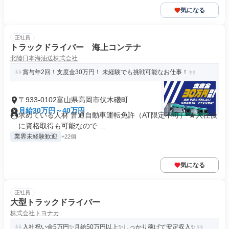
気になる
正社員
トラックドライバー 海上コンテナ
北陸日本海油送株式会社
賞与年2回！支度金30万円！ 未経験でも挑戦可能なお仕事！
〒933-0102富山県高岡市伏木磯町
月給30万円～40万円
求めている人材 普通自動車運転免許（AT限定不可） ★入社後
に資格取得も可能なので ...
業界未経験歓迎
+22個
気になる
正社員
大型トラックドライバー
株式会社トヨナカ
入社祝い金5万円✨月給50万円以上✨しっかり稼げて安定収入✨