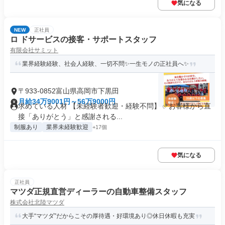
気になる
NEW
正社員
ロ ドサービスの接客・サポートスタッフ
有限会社サミット
業界経験経験、社会人経験、一切不問✨一生モノの正社員へ✨
〒933-0852富山県高岡市下黒田
月給34万9001円～56万9000円
求めている人材 【未経験者歓迎・経験不問】 ✅お客様から直
接「ありがとう」と感謝される...
制服あり
業界未経験歓迎
+17個
気になる
正社員
マツダ正規直営ディーラーの自動車整備スタッフ
株式会社北陸マツダ
大手“マツダ”だからこその厚待遇・好環境あり◎休日休暇も充実