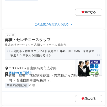
気になる
この企業の類似求人を見る
正社員
葬儀・セレモニースタッフ
株式会社セーウィング 高岡シティホール 葬祭部
＜高岡市＞葬祭スタッフ正社員募集！ 年齢不問！転職・未経験大
歓迎！ ＼高収入を目指せるオシ...
〒933-0057富山県高岡市広小路
月給23万円以上
資格・経験 ・未経験者歓迎 ・異業種からの転職歓迎 ・学歴不
問 ・普通自動車運転免許（...
業界未経験歓迎
+11個
気になる