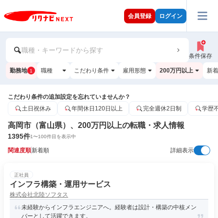
会員登録
ログイン
職種・キーワードから探す
条件保存
勤務地
職種
こだわり条件
雇用形態
200万円以上
新
1
こだわり条件の追加設定を忘れていませんか？
土日祝休み
年間休日120日以上
完全週休2日制
学歴
高岡市（富山県）、200万円以上の転職・求人情報
1395
件
1
〜
100
件目を表示中
関連度順
新着順
詳細表示
正社員
インフラ構築・運用サービス
株式会社北陸ソフタス
未経験からインフラエンジニアへ。経験者は設計・構築の中核メン
バーとして活躍できます。