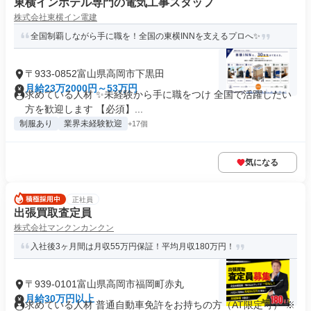
東横インホテル専門の電気工事スタッフ
株式会社東横イン電建
全国制覇しながら手に職を！全国の東横INNを支えるプロへ✨
〒933-0852富山県高岡市下黒田
月給23万2000円～53万円
求めている人材 ✨未経験から手に職をつけ 全国で活躍したい
方を歓迎します 【必須】...
制服あり
業界未経験歓迎
+17個
気になる
正社員
出張買取査定員
株式会社マンクンカンクン
入社後3ヶ月間は月収55万円保証！平均月収180万円！
〒939-0101富山県高岡市福岡町赤丸
月給30万円以上
求めている人材 普通自動車免許をお持ちの方（AT限定可） ※