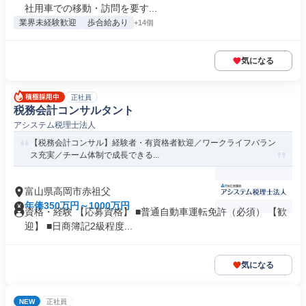
社用車での移動・訪問を要す...
業界未経験歓迎
歩合給あり
+14個
気になる
正社員
税務会計コンサルタント
アシステム税理士法人
【税務会計コンサル】経験者・有資格者歓迎／ワークライフバラン
ス充実／チーム体制で成長できる...
富山県高岡市赤祖父
年俸350万円～1000万円
資格・経験 【応募資格】 ■普通自動車運転免許（必須） 【歓
迎】 ■日商簿記2級程度...
気になる
NEW
正社員