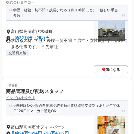
株式会社ヨウコー
学歴・経験一切不問！残業少なめ（月10時間ほど）！嬉しい手当
多数！
富山県高岡市伏木磯町
月給22万円～29万円
求める人材: 学歴・経験一切不問 ＊男性・女性問わず、活躍で
きる仕事です。 ＊先輩社...
交通費支給
気になる
正社員
商品管理及び配送スタッフ
イシグロ株式会社
✨未経験OK✨普通自動車免許必須✅資格取得支援制度あり✅年間休
日126日✅マイカー通勤OK...
富山県高岡市オフィスパーク
月給24万5654円～26万4812円