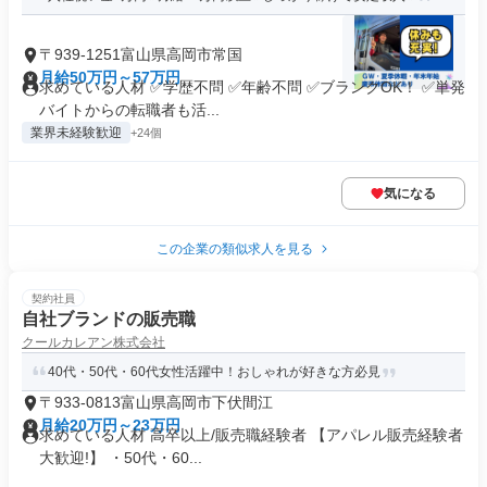
〒939-1251富山県高岡市常国
月給50万円～57万円
求めている人材 ✅学歴不問 ✅年齢不問 ✅ブランクOK！ ✅単発
バイトからの転職者も活...
業界未経験歓迎
+24個
気になる
この企業の類似求人を見る
契約社員
自社ブランドの販売職
クールカレアン株式会社
40代・50代・60代女性活躍中！おしゃれが好きな方必見
〒933-0813富山県高岡市下伏間江
月給20万円～23万円
求めている人材 高卒以上/販売職経験者 【アパレル販売経験者
大歓迎!】 ・50代・60...