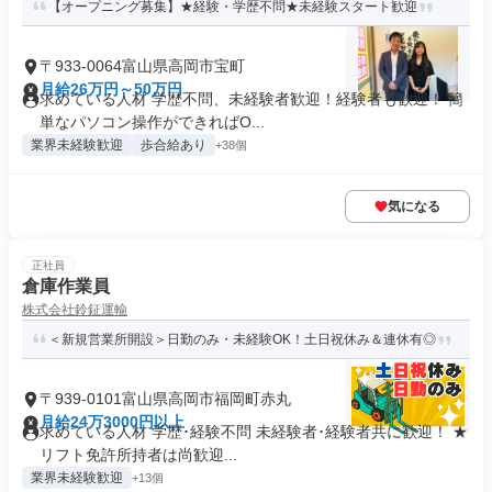
【オープニング募集】★経験・学歴不問★未経験スタート歓迎
〒933-0064富山県高岡市宝町
月給26万円～50万円
求めている人材 学歴不問、未経験者歓迎！経験者も歓迎！ 簡
単なパソコン操作ができればO...
業界未経験歓迎
歩合給あり
+38個
気になる
正社員
倉庫作業員
株式会社鈴鉦運輸
＜新規営業所開設＞日勤のみ・未経験OK！土日祝休み＆連休有◎
〒939-0101富山県高岡市福岡町赤丸
月給24万3000円以上
求めている人材 学歴･経験不問 未経験者･経験者共に歓迎！ ★
リフト免許所持者は尚歓迎...
業界未経験歓迎
+13個