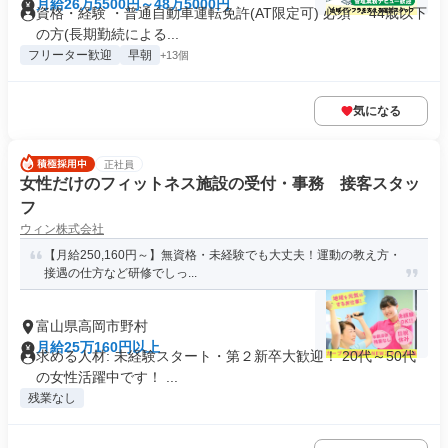
月給26万5500円～48万5000円
資格・経験 ・普通自動車運転免許(AT限定可) 必須 ・44歳以下
の方(長期勤続による...
フリーター歓迎
早朝
+13個
気になる
正社員
女性だけのフィットネス施設の受付・事務 接客スタッ
フ
ウィン株式会社
【月給250,160円～】無資格・未経験でも大丈夫！運動の教え方・
接遇の仕方など研修でしっ...
富山県高岡市野村
月給25万160円以上
求める人材: 未経験スタート・第２新卒大歓迎！ 20代～50代
の女性活躍中です！ ...
残業なし