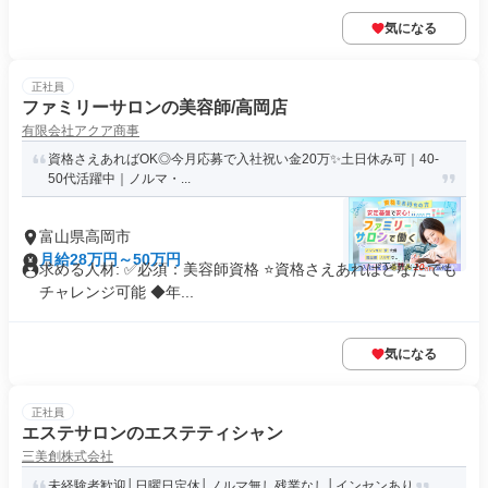
気になる
正社員
ファミリーサロンの美容師/高岡店
有限会社アクア商事
資格さえあればOK◎今月応募で入社祝い金20万✨️土日休み可｜40-
50代活躍中｜ノルマ・...
富山県高岡市
月給28万円～50万円
求める人材: ✅必須：美容師資格 ⭐️資格さえあればどなたでも
チャレンジ可能 ◆年...
気になる
正社員
エステサロンのエステティシャン
三美創株式会社
未経験者歓迎│日曜日定休│ノルマ無し残業なし│インセンあり