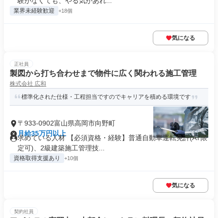
験がなくても、やる気があれ...
業界未経験歓迎
+18個
気になる
正社員
製図から打ち合わせまで物件に広く関われる施工管理
株式会社 広和
標準化された仕様・工程担当ですのでキャリアを積める環境です
〒933-0902富山県高岡市向野町
月給35万円以上
求めている人材 【必須資格・経験】普通自動車運転免許(AT限
定可)、2級建築施工管理技...
資格取得支援あり
+10個
気になる
契約社員