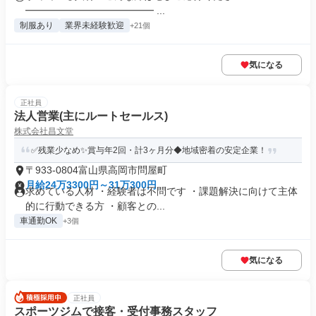
━━━━━━━━━━━━━ ...
制服あり
業界未経験歓迎
+21個
気になる
正社員
法人営業(主にルートセールス)
株式会社昌文堂
✅残業少なめ✨賞与年2回・計3ヶ月分◆地域密着の安定企業！
〒933-0804富山県高岡市問屋町
月給24万3300円～31万300円
求めている人材 ・経験者は不問です ・課題解決に向けて主体
的に行動できる方 ・顧客との...
車通勤OK
+3個
気になる
正社員
スポーツジムで接客・受付事務スタッフ