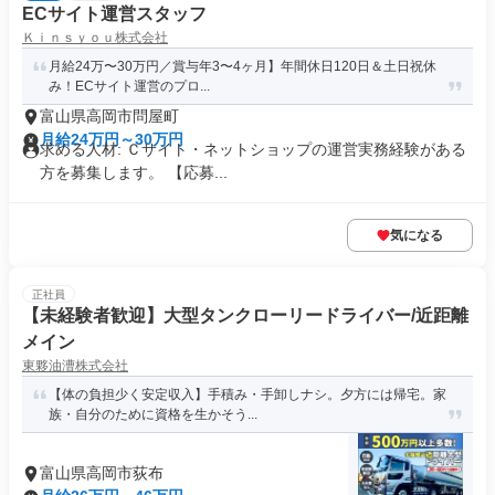
ECサイト運営スタッフ
Ｋｉｎｓｙｏｕ株式会社
月給24万〜30万円／賞与年3〜4ヶ月】年間休日120日＆土日祝休
み！ECサイト運営のプロ...
富山県高岡市問屋町
月給24万円～30万円
求める人材: Ｃサイト・ネットショップの運営実務経験がある
方を募集します。 【応募...
気になる
正社員
【未経験者歓迎】大型タンクローリードライバー/近距離
メイン
東夥油漕株式会社
【体の負担少く安定収入】手積み・手卸しナシ。夕方には帰宅。家
族・自分のために資格を生かそう...
富山県高岡市荻布