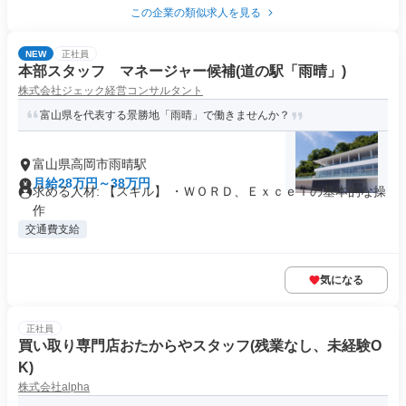
この企業の類似求人を見る
NEW
正社員
本部スタッフ マネージャー候補(道の駅「雨晴」)
株式会社ジェック経営コンサルタント
富山県を代表する景勝地「雨晴」で働きませんか？
富山県高岡市雨晴駅
月給28万円～38万円
求める人材: 【スキル】 ・ＷＯＲＤ、Ｅｘｃｅｌの基本的な操
作
交通費支給
気になる
正社員
買い取り専門店おたからやスタッフ(残業なし、未経験O
K)
株式会社alpha