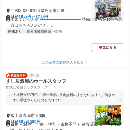
〒933-0949富山県高岡市四屋
月給19万円～37万円
求めている人材 ══════════════ 整備士資格をお持ちの
方はもちろんのこと、...
制服あり
業界未経験歓迎
+25個
気になる
この企業の類似求人を見る
正社員
すし居酒屋のホールスタッフ
株式会社ヨシックスフーズ
入社祝金60万円／1回の勤務で1食無料のまかないあり！／働きや
すい環境づくりに力を入れてい...
富山県高岡市下関町
月給30万5000円
資格 ≪経験・年齢・性別・資格不問≫ 飲食店勤務・社会人経