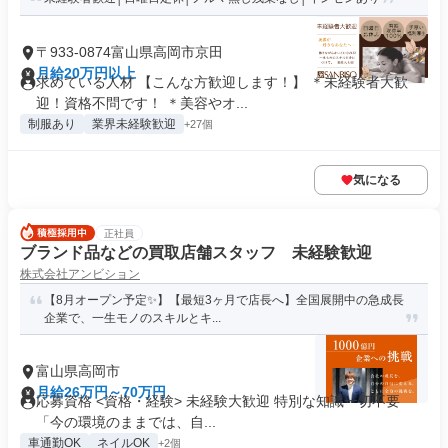
〒933-0874富山県高岡市京田
月給20万円以上
求めている人材 【こんな方歓迎します！】 ＊未経験者大歓
迎！資格不問です！ ＊美容やオ...
制服あり
業界未経験歓迎
+27個
気になる
正社員
ブランド品などの買取店舗スタッフ 未経験歓迎
株式会社アンビション
【8月オープン予定✨】【最短3ヶ月で店長へ】全国展開中の急成長
企業で、一生モノのスキルとキ...
富山県高岡市
月給26万円～70万円
応募資格 <資格・経験> 未経験大歓迎 特別な知識一切不要
「今の環境のままでは、自...
車通勤OK
ネイルOK
+2個