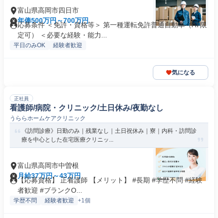
富山県高岡市四日市
年俸500万円～700万円
応募条件 ＜免許・資格等＞ 第一種運転免許普通自動車（AT限
定可） ＜必要な経験・能力...
平日のみOK
経験者歓迎
気になる
正社員
看護師/病院・クリニック/土日休み/夜勤なし
うららホームケアクリニック
《訪問診療》日勤のみ｜残業なし｜土日祝休み｜寮｜内科・訪問診
療を中心とした在宅医療クリニッ...
富山県高岡市中曽根
月給37万円～43万円
【応募資格】 正看護師 【メリット】 #長期 #学歴不問 #経験
者歓迎 #ブランクO...
学歴不問
経験者歓迎
+1個