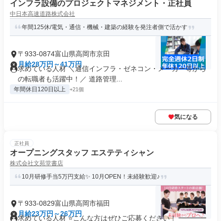
インフラ設備のプロジェクトマネジメント・正社員
中日本高速道路株式会社
年間125休/電気・通信・機械・建築の経験を発注者側で活かす
〒933-0874富山県高岡市京田
月給28万円～41万円
求めている人材 ＼通信インフラ・ゼネコン・メーカー等から
の転職者も活躍中！／ 道路管理...
年間休日120日以上
+21個
気になる
正社員
オープニングスタッフ エステティシャン
株式会社文苑堂書店
10月研修手当5万円支給✨ 10月OPEN！未経験歓迎♪
〒933-0829富山県高岡市福田
月給23万円～26万円
求めている人材 ⭐こんな方はぜひご応募ください！ ━━━━