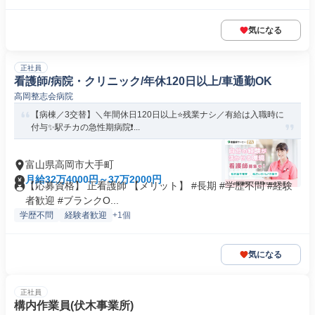
気になる
正社員
看護師/病院・クリニック/年休120日以上/車通勤OK
高岡整志会病院
【病棟／3交替】＼年間休日120日以上⭐残業ナシ／有給は入職時に
付与✨駅チカの急性期病院❗...
富山県高岡市大手町
月給32万4000円～37万2000円
【応募資格】 正看護師 【メリット】 #長期 #学歴不問 #経験
者歓迎 #ブランクO...
学歴不問
経験者歓迎
+1個
気になる
正社員
構内作業員(伏木事業所)