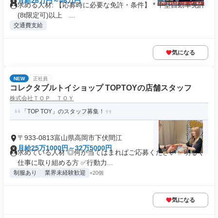
月給26万円～46万円
求める人材: 【応募時に必要な免許・条件】 * 中型自動車免許
(8t限定可)以上 ...
交通費支給
気になる
NEW
正社員
コレクタブルトイショップ TOPTOYの店舗スタッフ
株式会社ＴＯＰ ＴＯＹ
「TOP TOY」のスタッフ募集！
〒933-0813富山県高岡市下伏間江
月給25万1000円～32万5000円
求めている人材 ◎何か当てはまればご応募ください ✅明るく
仕事に取り組める方 ✅行動力...
制服あり
業界未経験歓迎
+20個
気になる