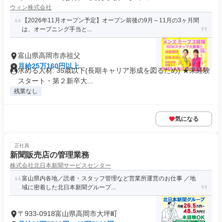
ウィン株式会社
【2026年11月オープン予定】オープン前後の9月～11月の3ヶ月間
は、オープニング手当と...
富山県高岡市赤祖父
月給25万160円以上
求める人材: 35歳以下(長期キャリア形成を図るため) ★未経験
スタート・第２新卒大...
残業なし
気になる
正社員
新聞販売店の管理業務
株式会社北日本新聞サービスセンター
富山県内各地／読者・スタッフ管理など営業所運営のお仕事 ／地
域に密着した北日本新聞グループ...
〒933-0918富山県高岡市大坪町