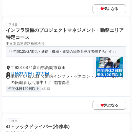
気になる
正社員
インフラ設備のプロジェクトマネジメント・勤務エリア
特定コース
中日本高速道路株式会社
年間125休/電気・通信・機械・建築の経験を発注者側で活かす
〒933-0874富山県高岡市京田
月給27万円～37万円
求めている人材 ＼通信インフラ・ゼネコン・メーカー等から
の転職者も活躍中！／ 道路管理...
年間休日120日以上
+21個
気になる
正社員
4tトラックドライバー(冷凍車)