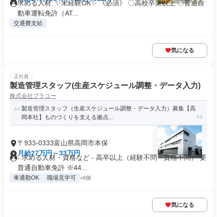
求める人材: ✨未経験OK✨ 《必須》 〇高校卒業以上 〇普通自
動車運転免許（AT...
交通費支給
気になる
正社員
製造管理スタッフ(生産スケジュール調整・データ入力)
株式会社プラコー
製造管理スタッフ（生産スケジュール調整・データ入力）募集【高
岡本社】ものづくりを支える拠点...
〒933-0333富山県高岡市本保
月給27万円～33万円
- 求める人材・資格など - 高卒以上（経験不問・資格不問） 要
普通自動車免許 ※44...
車通勤OK
職場見学可
+8個
気になる