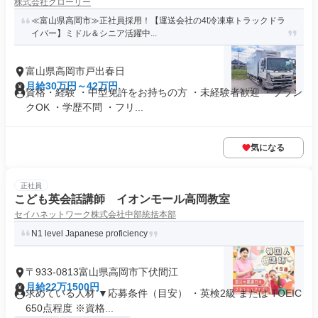
株式会社グローリー
≪富山県高岡市≫正社員採用！【運送会社の4t冷凍車トラックドラ
イバー】ミドル＆シニア活躍中...
富山県高岡市戸出春日
月給30万円～42万円
資格・経験 ・中型免許をお持ちの方 ・未経験者歓迎 ・ブラン
クOK ・学歴不問 ・フリ...
気になる
正社員
こども英会話講師 イオンモール高岡教室
セイハネットワーク株式会社中部統括本部
N1 level Japanese proficiency
〒933-0813富山県高岡市下伏間江
月給22万1500円
求めている人材 ▼応募条件（目安） ・英検2級 または TOEIC
650点程度 ※資格...