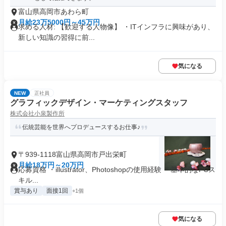
富山県高岡市あわら町
月給23万5000円～45万円
求める人材: 【歓迎する人物像】 ・ITインフラに興味があり、
新しい知識の習得に前...
気になる
NEW
正社員
グラフィックデザイン・マーケティングスタッフ
株式会社小泉製作所
伝統芸能を世界へプロデュースするお仕事♪
〒939-1118富山県高岡市戸出栄町
月給18万円～20万円
応募資格 ・illustrator、Photoshopの使用経験 ・基本的なPCス
キル...
賞与あり
面接1回
+1個
気になる