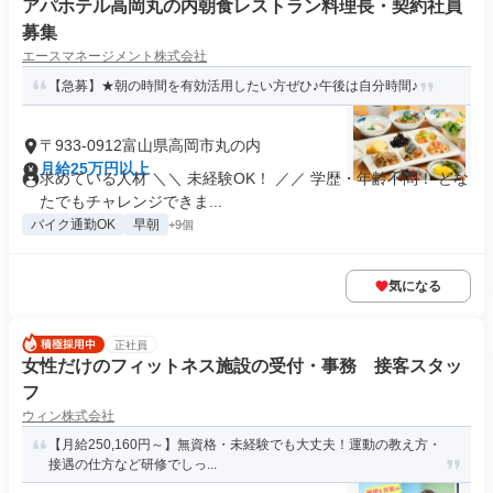
アパホテル高岡丸の内朝食レストラン料理長・契約社員
募集
エースマネージメント株式会社
【急募】★朝の時間を有効活用したい方ぜひ♪午後は自分時間♪
〒933-0912富山県高岡市丸の内
月給25万円以上
求めている人材 ＼＼ 未経験OK！ ／／ 学歴・年齢不問！ どな
たでもチャレンジできま...
バイク通勤OK
早朝
+9個
気になる
正社員
女性だけのフィットネス施設の受付・事務 接客スタッ
フ
ウィン株式会社
【月給250,160円～】無資格・未経験でも大丈夫！運動の教え方・
接遇の仕方など研修でしっ...