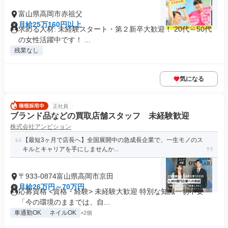
富山県高岡市赤祖父
月給25万160円以上
求める人材: 未経験スタート・第２新卒大歓迎！ 20代～50代
の女性活躍中です！ ...
残業なし
気になる
正社員
ブランド品などの買取店舗スタッフ 未経験歓迎
株式会社アンビション
【最短3ヶ月で店長へ】全国展開中の急成長企業で、一生モノのス
キルとキャリアを手にしませんか...
〒933-0874富山県高岡市京田
月給26万円～70万円
応募資格 <資格・経験> 未経験大歓迎 特別な知識一切不要
「今の環境のままでは、自...
車通勤OK
ネイルOK
+2個