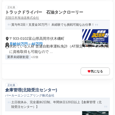
正社員
トラックドライバー 石油タンクローリー
北陸日本海油送株式会社
賞与年2回！支度金30万円！ 未経験でも挑戦可能なお仕事！
〒933-0102富山県高岡市伏木磯町
月給30万円～40万円
求めている人材 普通自動車運転免許（AT限定不可） ★入社後
に資格取得も可能なので ...
業界未経験歓迎
+22個
気になる
正社員
倉庫管理(北陸受注センター)
パーカーエンジニアリング株式会社
土日祝休み、完全週休2日制、年間休日120日以上【倉庫管理（北
陸受注センター）】