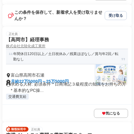
この条件を保存して、新着求人を受け取りませ
受け取る
んか？
正社員
【高岡市】経理事務
株式会社北陸化成工業所
年間休日120日以上／土日祝休み／残業ほぼなし／賞与年2回／転
勤なし
富山県高岡市石瀬
月給22万5000円～25万5000円
求める人材: 必須条件 * 日商簿記３級程度の知識をお持ちの方
* 基本的なPC操...
交通費支給
気になる
正社員