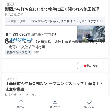
正社員
製図から打ち合わせまで物件に広く関われる施工管理
株式会社 広和
設計・測量・工程管理等の打ち合わせまで物件に広く関われます！
〒933-0902富山県高岡市向野町
月給30万円以上
求めている人材 【必須資格・経験】普通自動車運転免許(AT限
定可) ※入社後取得も可 ...
資格取得支援あり
+10個
気になる
正社員
【高岡市今年秋OPEN/オープニングスタッフ】保育士・
児童指導員
株式会社マルチビジョン
あなたの優しさと好奇心が、子どもたちの未来を変える。
ホーム
オファー
気になる