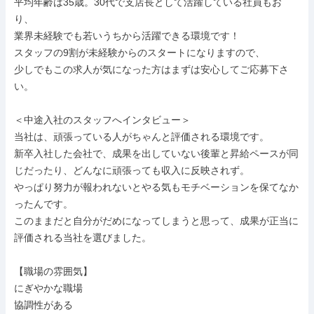
平均年齢は35歳。30代で支店長として活躍している社員もお
り、

業界未経験でも若いうちから活躍できる環境です！

スタッフの9割が未経験からのスタートになりますので、

少しでもこの求人が気になった方はまずは安心してご応募下さ
い。

＜中途入社のスタッフへインタビュー＞

当社は、頑張っている人がちゃんと評価される環境です。

新卒入社した会社で、成果を出していない後輩と昇給ペースが同
じだったり、どんなに頑張っても収入に反映されず。

やっぱり努力が報われないとやる気もモチベーションを保てなか
ったんです。

このままだと自分がだめになってしまうと思って、成果が正当に
評価される当社を選びました。

【職場の雰囲気】

にぎやかな職場

協調性がある
