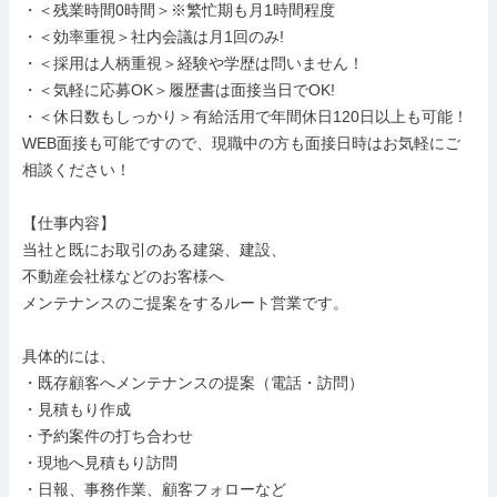
・＜残業時間0時間＞※繁忙期も月1時間程度

・＜効率重視＞社内会議は月1回のみ!

・＜採用は人柄重視＞経験や学歴は問いません！

・＜気軽に応募OK＞履歴書は面接当日でOK!

・＜休日数もしっかり＞有給活用で年間休日120日以上も可能！

WEB面接も可能ですので、現職中の方も面接日時はお気軽にご
相談ください！

【仕事内容】

当社と既にお取引のある建築、建設、

不動産会社様などのお客様へ

メンテナンスのご提案をするルート営業です。

具体的には、

・既存顧客へメンテナンスの提案（電話・訪問）

・見積もり作成

・予約案件の打ち合わせ

・現地へ見積もり訪問

・日報、事務作業、顧客フォローなど
