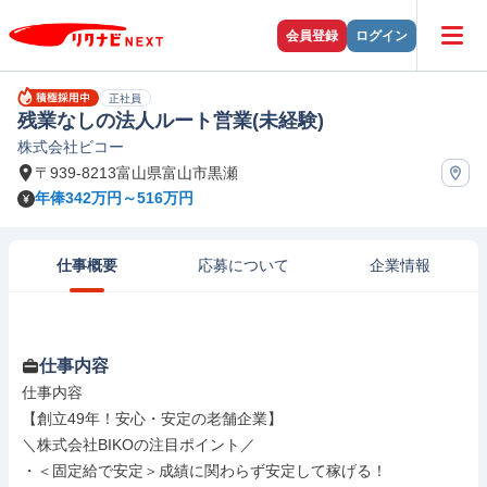
会員登録
ログイン
正社員
残業なしの法人ルート営業(未経験)
株式会社ビコー
〒939-8213富山県富山市黒瀬
年俸342万円～516万円
仕事概要
応募について
企業情報
仕事内容
仕事内容

【創立49年！安心・安定の老舗企業】

＼株式会社BIKOの注目ポイント／

・＜固定給で安定＞成績に関わらず安定して稼げる！
