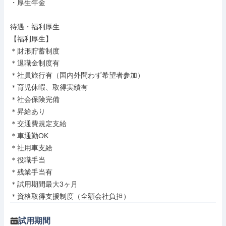
・厚生年金

待遇・福利厚生

【福利厚生】

＊財形貯蓄制度

＊退職金制度有

＊社員旅行有（国内外問わず希望者参加）

＊育児休暇、取得実績有

＊社会保険完備

＊昇給あり

＊交通費規定支給

＊車通勤OK

＊社用車支給

＊役職手当

＊残業手当有

＊試用期間最大3ヶ月

＊資格取得支援制度（全額会社負担）
試用期間