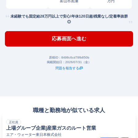
富山市黒瀬
万円
未経験でも固定給28万円以上で安心!年休120日超/残業なし/定着率抜群
◎
応募画面へ進む
原稿ID：
8498c6cd78fb850b
掲載開始日：
2026/07/31（金）
問題を報告する
職種と勤務地が似ている求人
正社員
上場グループ企業|産業ガスのルート営業
エア・ウォーター東日本株式会社