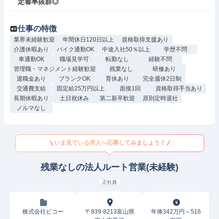
定着率抜群◎
仕事の特徴
業界未経験歓迎
年間休日120日以上
資格取得支援あり
介護休暇あり
バイク通勤OK
中途入社50％以上
学歴不問
車通勤OK
職場見学可
転勤なし
経験不問
管理職・マネジメント経験歓迎
残業なし
研修あり
退職金あり
ブランクOK
育休あり
完全週休2日制
交通費支給
固定給25万円以上
面接1回
資格取得手当あり
長期休暇あり
土日祝休み
第二新卒歓迎
原則定時退社
ノルマなし
いま見ている求人へ応募してみましょう！
残業なしの法人ルート営業(未経験)
正社員
株式会社ビコー
〒939-8213富山県
年俸342万円～516