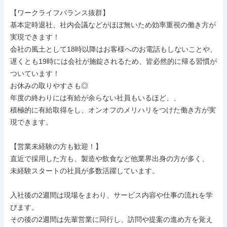
【ワークライフバランス抜群】

基本定時退社、社内会議などがほぼ無いため効率重視の働き方が
実現できます！

会社の風土として18時以降はお客様へのお電話もしないことや、

遅くとも19時には会社が施錠されるため、皆必然的に帰る習慣が
ついています！

お休みの取りやすさも◎

年度の終わりには有給が余らない社員もいるほど、、

積極的に有給取得をし、オンオフのメリハリをつけた働き方が実
現できます。

【営業未経験の方も歓迎！】

直近で採用した方も、製造や飲食など他業界出身の方が多く、

未経験スタートの社員が多数活躍しています。

入社後の2週間は現場をまわり、サービス内容や仕事の流れを学
びます。

その後の2週間は先輩営業に同行し、訪問や提案の進め方を覚え