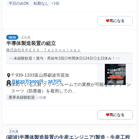
平日のみOK
転勤なし
+3個
気になる
NEW
正社員
半導体製造装置の組立
株式会社ＢＲＥＸＡ Ｔｅｃｈｎｏｌｏｇｙ
未経験歓迎！賞与・昇給年2回◎年間休日124日◎土日休み！
〒939-1333富山県砺波市苗加
月給20万3000円～38万円
求めている人材 クリーンルームでの業務が可能な方 クリーン
スーツ（防塵服）を着用しての...
業界未経験歓迎
+31個
気になる
正社員
(砺波)半導体製造装置の生産エンジニア(製造・生産工程