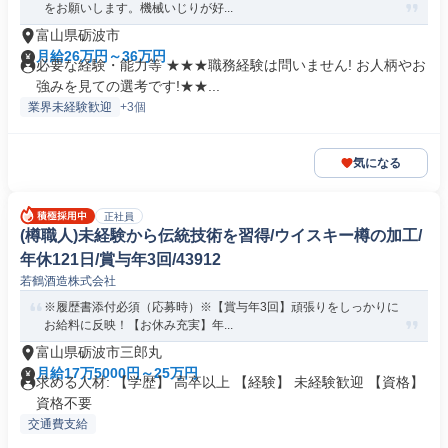
をお願いします。機械いじりが好...
富山県砺波市
月給26万円～36万円
必要な経験・能力等 ★★★職務経験は問いません! お人柄やお
強みを見ての選考です!★★...
業界未経験歓迎
+3個
気になる
正社員
(樽職人)未経験から伝統技術を習得/ウイスキー樽の加工/
年休121日/賞与年3回/43912
若鶴酒造株式会社
※履歴書添付必須（応募時）※【賞与年3回】頑張りをしっかりに
お給料に反映！【お休み充実】年...
富山県砺波市三郎丸
月給17万5000円～25万円
求める人材: 【学歴】 高卒以上 【経験】 未経験歓迎 【資格】
資格不要
交通費支給