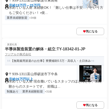
〒939-1312富山県砺波市東開発
月給19万円～25万円
求めている人材 未経験OK！「難しい仕事は不安…」という方
もご安心ください！ ▪️覚...
業界未経験歓迎
+34個
気になる
派遣社員
半導体製造装置の解体・組立:TY-18342-01-JP
フジアルテ株式会社
【無期雇用派遣のお仕事】寮費補助5.5万・高収入・土日休み
〒939-1311富山県砺波市下中条
月給26万円以上
求めている人材 現在働いているスタッフのほとんどが、未経
験からのスタートです。 前職は...
制服あり
業界未経験歓迎
+31個
気になる