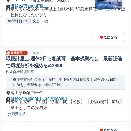
〒939-1312富山県砺波市東開発
月給24万1000円以上
求めている人材 高卒以上 経験不問 60歳未満(定年のため) ★正
社員になりたいフリ...
年間休日120日以上
+3個
気になる
正社員
環境計量士/週休3日も相談可 基本残業なし 最新設備
で環境分析を極める/43988
株式会社環境理研
※履歴書添付必須（応募時）※【働き方は超柔軟】完全週休2日制
に加え、希望者は「週休3日制」...
富山県砺波市千代
月給23万4000円～30万6000円
求める人材: 【学歴】 学歴不問 【経験】 【必須経験】 環境計
量士としての実務経...
交通費支給
気になる