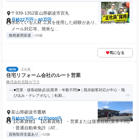
〒939-1352富山県砺波市宮丸
月給22万円～40万円
求めている人材 工具を使用した経験があり、 Excel、word、
メール対応等、簡単な...
無期雇用派遣
+20個
気になる
NEW
正社員
住宅リフォーム会社のルート営業
株式会社北陸カワラ
■営業・接客経験必須(業界・年数不問)■｜既存顧客対応が中心・飛
び込み・テレアポなし｜転勤...
富山県砺波市鷹栖
月給25万円～42万5000円
【応募資格】 【応募資格】 ・営業または接客経験(業界不問)
・普通自動車免許（AT...
資格取得支援あり
+10個