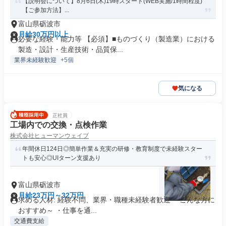
【説明会について】8月6日(木)19時スタート(WEB実施/1時間程度)
【ご参加方法】...
富山県砺波市
月給30万円以上
必要な経験・能力等 【必須】■ものづくり（製造業）における
製造・設計・生産技術・品質保...
業界未経験歓迎
+5個
気になる
正社員
工場内での交換・点検作業
株式会社ヒューマンウェイブ
年間休日124日◎簡単作業＆充実の研修・教育制度で未経験スター
トも安心◎UIターン支援あり
富山県砺波市
月給23万円～32万円
求める人材: 経験不問、業界・職種未経験者歓迎 ～こんな方に
おすすめ～ ・仕事を通...
交通費支給