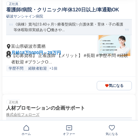
正社員
看護師/病院・クリニック/年休120日以上/車通勤OK
砺波サンシャイン病院
《病棟》賞与計3.40ヶ月✨療養型病院✨介護休業・育休・子の看護
等休暇取得実績あり⭕働きや...
富山県砺波市鷹栖
月給18万5000円～29万円
【応募資格】 正看護師 【メリット】 #長期 #学歴不問 #経験
者歓迎 #ブランクO...
学歴不問
経験者歓迎
+1個
気になる
正社員
人材プロモーションの企画サポート
株式会社フェローズ
【年休120日】挑戦も働きやすさもここで叶います◎
ホーム
オファー
気になる