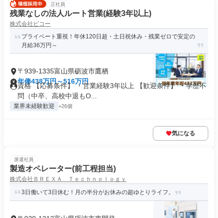
正社員
残業なしの法人ルート営業(経験3年以上)
株式会社ビコー
プライベート重視！年休120日超・土日祝休み・残業ゼロで安定の
月給36万円～
〒939-1335富山県砺波市鷹栖
年俸438万円～516万円
資格 【応募条件】 ・営業経験3年以上 【歓迎条件】 ・学歴不
問（中卒、高校中退もO...
業界未経験歓迎
+26個
気になる
派遣社員
製造オペレーター(前工程担当)
株式会社ＢＲＥＸＡ Ｔｅｃｈｎｏｌｏｇｙ
3日働いて3日休む！月の半分がお休みの超ゆとりライフ。