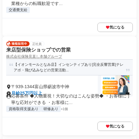
業種からの転職歓迎です...
交通費支給
気になる
正社員
来店型保険ショップでの営業
株式会社保険見直し本舗グループ
【イオンモールとなみ店】インセンティブあり|完全反響営業|テレ
アポ・飛び込みなどの営業活動...
〒939-1344富山県砺波市中神
月給25万円以上
応募条件 ◆人物重視！大切なのはこんな姿勢◆ ・お客様に丁
寧な応対ができる ・お客様に...
資格取得支援あり
研修あり
+1個
気になる