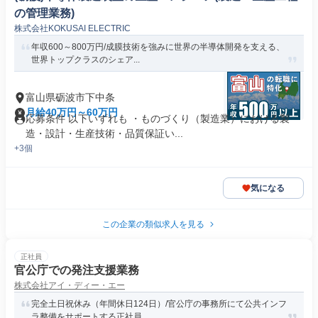
の管理業務)
株式会社KOKUSAI ELECTRIC
年収600～800万円/成膜技術を強みに世界の半導体開発を支える、
世界トップクラスのシェア...
富山県砺波市下中条
月給40万円～60万円
応募条件 以下いずれも ・ものづくり（製造業）における製
造・設計・生産技術・品質保証い...
+3個
気になる
この企業の類似求人を見る
正社員
官公庁での発注支援業務
株式会社アイ・ディー・エー
完全土日祝休み（年間休日124日）/官公庁の事務所にて公共インフ
ラ整備をサポートする正社員...