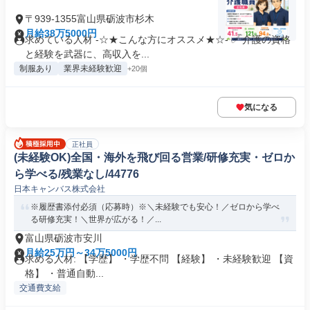
〒939-1355富山県砺波市杉木
月給38万5000円
求めている人材 -☆★こんな方にオススメ★☆- ✅ 介護の資格
と経験を武器に、高収入を...
制服あり
業界未経験歓迎
+20個
気になる
正社員
(未経験OK)全国・海外を飛び回る営業/研修充実・ゼロか
ら学べる/残業なし/44776
日本キャンバス株式会社
※履歴書添付必須（応募時）※＼未経験でも安心！／ゼロから学べ
る研修充実！＼世界が広がる！／...
富山県砺波市安川
月給25万円～34万5000円
求める人材: 【学歴】 ・学歴不問 【経験】 ・未経験歓迎 【資
格】 ・普通自動...
交通費支給