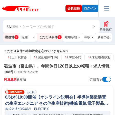
会員登録
ログイン
職種・キーワードから探す
条件保存
勤務地
職種
こだわり条件
雇用形態
年収
新着のみ
1
1
こだわり条件の追加設定を忘れていませんか？
土日祝休み
完全週休2日制
学歴不問
未経験者歓迎
砺波市（富山県）、年間休日120日以上の転職・求人情報
198
件
1
〜
100
件目を表示中
関連度順
新着順
詳細表示
正社員
8/6(木)19:00開催【オンライン説明会】半導体製造装置
の生産エンジニア その他生産技術(機械/電気/電子製品専
株式会社KOKUSAI ELECTRIC
門職)