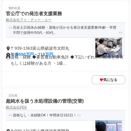
契約社員
官公庁での発注者支援業務
株式会社アイ・ディー・エー
完全土日祝休み/経験・資格が活かせる発注者支援業務/年齢・学歴
不問で採用中/50代・60代...
〒939-1363富山県砺波市太郎丸
年俸550万円～710万円
資格・経験 ◆要普通自動車免許 ◆下記いずれかの資格を保有
もしくは経験がある方 ・1級...
気になる
正社員
超純水を扱う水処理設備の管理(交替)
株式会社PEK
資格なし・未経験OK！年間休日182日！