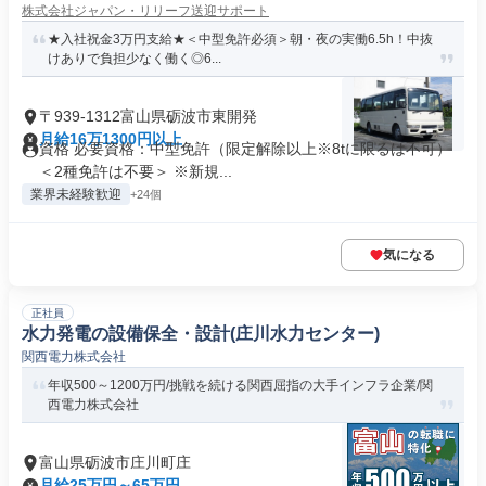
株式会社ジャパン・リリーフ送迎サポート
★入社祝金3万円支給★＜中型免許必須＞朝・夜の実働6.5h！中抜
けありで負担少なく働く◎6...
〒939-1312富山県砺波市東開発
月給16万1300円以上
資格 必要資格：中型免許（限定解除以上※8tに限るは不可）
＜2種免許は不要＞ ※新規...
業界未経験歓迎
+24個
気になる
正社員
水力発電の設備保全・設計(庄川水力センター)
関西電力株式会社
年収500～1200万円/挑戦を続ける関西屈指の大手インフラ企業/関
西電力株式会社
富山県砺波市庄川町庄
月給25万円～65万円