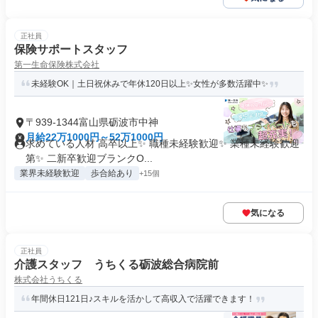
正社員
保険サポートスタッフ
第一生命保険株式会社
未経験OK｜土日祝休みで年休120日以上✨女性が多数活躍中✨
〒939-1344富山県砺波市中神
月給22万1000円～52万1000円
求めている人材 高卒以上✨ 職種未経験歓迎✨ 業種未経験歓迎
第✨ 二新卒歓迎ブランクO...
業界未経験歓迎
歩合給あり
+15個
気になる
正社員
介護スタッフ うちくる砺波総合病院前
株式会社うちくる
年間休日121日♪スキルを活かして高収入で活躍できます！