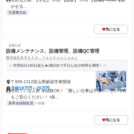
求める人材: 【学歴】 不問 【経験】 不問 【資格】 不問 【活
かせる...
交通費支給
気になる
派遣社員
設備メンテナンス、設備管理、設備QC管理
株式会社ＢＲＥＸＡ Ｔｅｃｈｎｏｌｏｇｙ
年間休日180日超も★3勤3休で平日も自分時間を満喫！
〒939-1312富山県砺波市東開発
月給19万円～25万円
求めている人材 未経験OK！「難しい仕事は不安…」という方
もご安心ください！ ▪️覚...
業界未経験歓迎
+35個
気になる