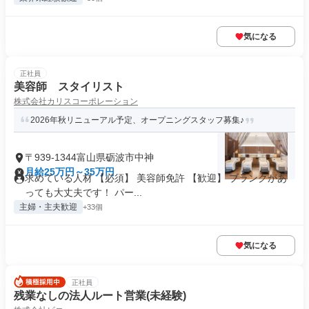
気になる
正社員
美容師 スタイリスト
株式会社カリスコーポレーション
2026年秋リニューアル予定、オープニングスタッフ募集♪
〒939-1344富山県砺波市中神
月給25万円～35万円
求めている人材 【必須】 美容師免許 【歓迎】 ブランクがあ
っても大丈夫です！ パー...
主婦・主夫歓迎
+33個
気になる
正社員
残業なしの法人ルート営業(未経験)