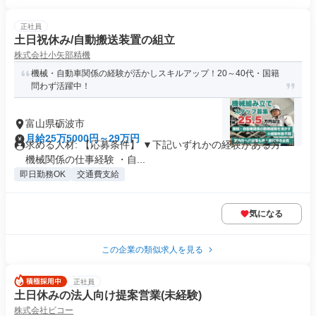
正社員
土日祝休み/自動搬送装置の組立
株式会社小矢部精機
機械・自動車関係の経験が活かしスキルアップ！20～40代・国籍
問わず活躍中！
富山県砺波市
月給25万5000円～29万円
求める人材: 【応募条件】 ▼下記いずれかの経験がある方 ・
機械関係の仕事経験 ・自...
即日勤務OK
交通費支給
気になる
この企業の類似求人を見る
正社員
土日休みの法人向け提案営業(未経験)
株式会社ビコー