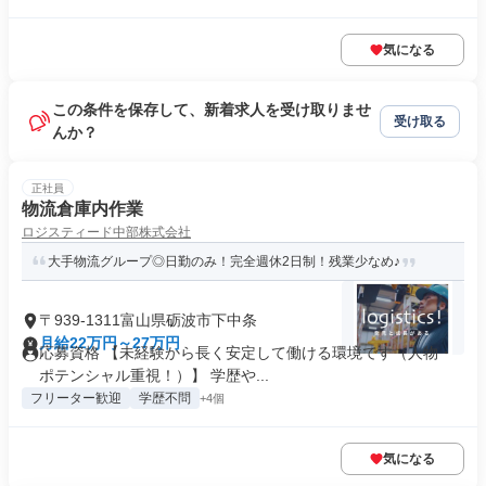
気になる
この条件を保存して、新着求人を受け取りませ
受け取る
んか？
正社員
物流倉庫内作業
ロジスティード中部株式会社
大手物流グループ◎日勤のみ！完全週休2日制！残業少なめ♪
〒939-1311富山県砺波市下中条
月給22万円～27万円
応募資格 【未経験から長く安定して働ける環境です（人物・
ポテンシャル重視！）】 学歴や...
フリーター歓迎
学歴不問
+4個
気になる