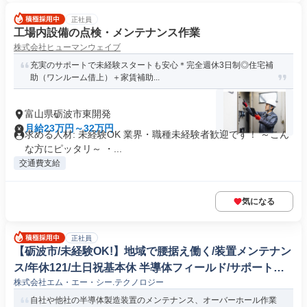
正社員
工場内設備の点検・メンテナンス作業
株式会社ヒューマンウェイブ
充実のサポートで未経験スタートも安心＊完全週休3日制◎住宅補
助（ワンルーム借上）＋家賃補助...
富山県砺波市東開発
月給23万円～32万円
求める人材: 未経験OK 業界・職種未経験者歓迎です！ ～こん
な方にピッタリ～ ・...
交通費支給
気になる
正社員
【砺波市/未経験OK!】地域で腰据え働く/装置メンテナン
ス/年休121/土日祝基本休 半導体フィールド/サポートエ
株式会社エム・エー・シー.テクノロジー
ンジニア
自社や他社の半導体製造装置のメンテナンス、オーバーホール作業