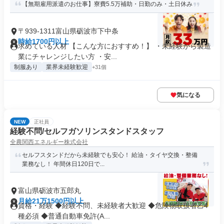
【無期雇用派遣のお仕事】寮費5.5万補助・日勤のみ・土日休み
〒939-1311富山県砺波市下中条
時給1700円以上
求めている人材 【こんな方におすすめ！】 ・未経験から製造
業にチャレンジしたい方 ・安...
制服あり
業界未経験歓迎
+31個
気になる
NEW
正社員
経験不問/セルフガソリンスタンドスタッフ
全農関西エネルギー株式会社
セルフスタンドだから未経験でも安心！ 給油・タイヤ交換・整備
業務なし！ 年間休日120日で...
富山県砺波市五郎丸
月給21万1500円以上
資格・経験 ◆経験不問、未経験者大歓迎 ◆危険物取扱者乙4
種必須 ◆普通自動車免許(A...