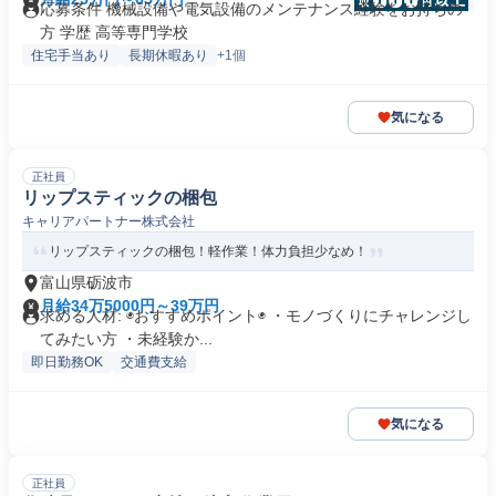
応募条件 機械設備や電気設備のメンテナンス経験をお持ちの
方 学歴 高等専門学校
住宅手当あり
長期休暇あり
+1個
気になる
正社員
リップスティックの梱包
キャリアパートナー株式会社
リップスティックの梱包！軽作業！体力負担少なめ！
富山県砺波市
月給34万5000円～39万円
求める人材: ◉おすすめポイント◉ ・モノづくりにチャレンジし
てみたい方 ・未経験か...
即日勤務OK
交通費支給
気になる
正社員