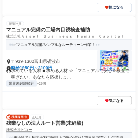
気になる
派遣社員
マニュアル完備の工場内目視検査補助
株式会社Ａｓｓｅｔ Ｂｕｓｉｎｅｓｓ Ｈｕｍａｎ Ｃａｐｉｔａｌ
✅マニュアル完備/シンプルなルーティーン作業！
〒939-1300富山県砺波市
時給1950円～2100円
求めている人材 ■ 求める人材 ☆「マニュアルで安心＆検査で
稼ぎたい」あなたを応援しま...
業界未経験歓迎
+28個
気になる
正社員
残業なしの法人ルート営業(未経験)
株式会社ビコー
未経験でも固定給28万円以上で安心!年休120日超/残業なし/定着率