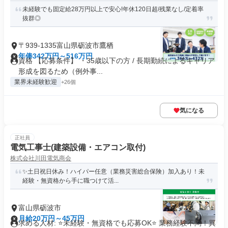
未経験でも固定給28万円以上で安心!年休120日超/残業なし/定着率
抜群◎
〒939-1335富山県砺波市鷹栖
年俸342万円～516万円
資格 【応募条件】 ・35歳以下の方 / 長期勤続によるキャリア
形成を図るため（例外事...
業界未経験歓迎
+26個
気になる
正社員
電気工事士(建築設備・エアコン取付)
株式会社川田電気商会
✨土日祝日休み！ハイパー任意（業務災害総合保険）加入あり！未
経験・無資格から手に職つけて活...
富山県砺波市
月給20万円～45万円
求める人材: ⭐未経験・無資格でも応募OK⭐ 業務経験不問！異