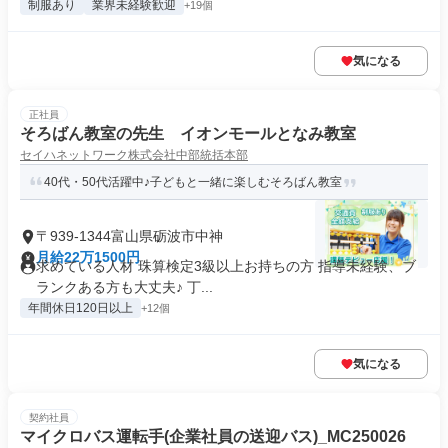
制服あり
業界未経験歓迎
+19個
気になる
正社員
そろばん教室の先生 イオンモールとなみ教室
セイハネットワーク株式会社中部統括本部
40代・50代活躍中♪子どもと一緒に楽しむそろばん教室
〒939-1344富山県砺波市中神
月給22万1500円
求めている人材 珠算検定3級以上お持ちの方 指導未経験、ブ
ランクある方も大丈夫♪ 丁...
年間休日120日以上
+12個
気になる
契約社員
マイクロバス運転手(企業社員の送迎バス)_MC250026