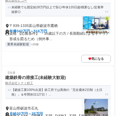
株式会社ビコー
未経験でも固定給28万円以上で安心!年休120日超/残業なし/定着率
抜群◎
〒939-1335富山県砺波市鷹栖
年俸342万円～516万円
資格 【応募条件】 ・35歳以下の方 / 長期勤続によるキャリア
形成を図るため（例外事...
業界未経験歓迎
+26個
気になる
正社員
建築鉄骨の溶接工(未経験大歓迎)
株式会社トナミ鉄工
【砺波工業100%出資】鉄工所では異例の「完全週休2日制（土日
祝）」＆年間休日127日！ ...
富山県砺波市石丸
月給20万円～35万円