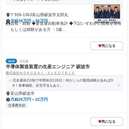
〒939-1363富山県砺波市太郎丸
月給26万円～36万円
資格・経験 ◆要普通自動車免許 ◆下記いずれかの資格を保有
もしくは経験がある方 ・1級...
気になる
NEW
正社員
半導体製造装置の生産エンジニア 砺波市
株式会社ＫＯＫＵＳＡＩ ＥＬＥＣＴＲＩＣ
完全週休2日制で年間休日126日！何かしらの製造経験があればO
K！食事補助、住宅手当もあり...
富山県砺波市
月給26万円～32万円
交通費支給
気になる