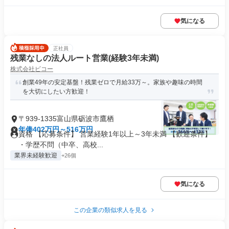
気になる
正社員
残業なしの法人ルート営業(経験3年未満)
株式会社ビコー
創業49年の安定基盤！残業ゼロで月給33万～。家族や趣味の時間
を大切にしたい方歓迎！
〒939-1335富山県砺波市鷹栖
年俸402万円～516万円
資格 【応募条件】 営業経験1年以上～3年未満 【歓迎条件】
・学歴不問（中卒、高校...
業界未経験歓迎
+26個
気になる
この企業の類似求人を見る