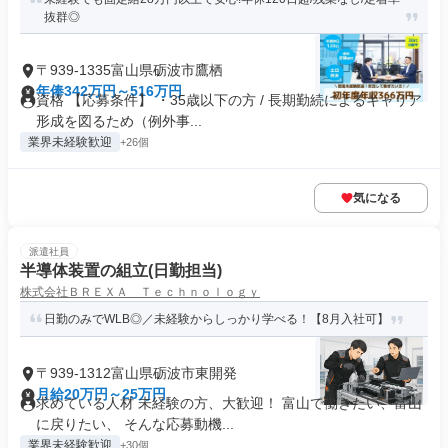
抜群◎
〒939-1335富山県砺波市鷹栖
年俸342万円～516万円
資格 【応募条件】 ・35歳以下の方 / 長期勤続によるキャリア
形成を図るため（例外事...
業界未経験歓迎
+26個
気になる
派遣社員
半導体装置の組立(日勤担当)
株式会社ＢＲＥＸＡ Ｔｅｃｈｎｏｌｏｇｙ
日勤のみでWLB◎／未経験からしっかり学べる！【8月入社可】
〒939-1312富山県砺波市東開発
月給20万円～25万円
求めている人材 未経験の方、大歓迎！ 富山で働きたい、富山
に戻りたい、 そんな応募動機...
業界未経験歓迎
+30個