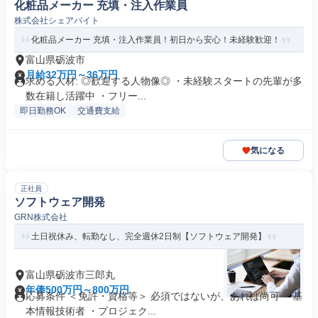
化粧品メーカー 充填・注入作業員
株式会社シェアバイト
化粧品メーカー 充填・注入作業員！初日から安心！未経験歓迎！
富山県砺波市
月給32万円～36万円
求める人材: ◎歓迎する人物像◎ ・未経験スタートの先輩が多
数在籍し活躍中 ・フリー...
即日勤務OK
交通費支給
気になる
正社員
ソフトウェア開発
GRN株式会社
土日祝休み、転勤なし、完全週休2日制【ソフトウェア開発】
富山県砺波市三郎丸
年俸500万円～800万円
応募条件 ＜免許・資格等＞ 必須ではないが、あれば尚可 ・基
本情報技術者 ・プロジェク...