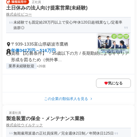
正社員
土日休みの法人向け提案営業(未経験)
株式会社ビコー
未経験でも固定給28万円以上で安心!年休120日超/残業なし/定着率
抜群◎
〒939-1335富山県砺波市鷹栖
年俸342万円～516万円
資格 【応募条件】 ・35歳以下の方 / 長期勤続によるキャリア
形成を図るため（例外事...
業界未経験歓迎
+26個
気になる
この企業の類似求人を見る
派遣社員
製造装置の保全・メンテナンス業務
株式会社ウイルテック
無期雇用派遣の正社員採用／完全週休2日制／年間休日125日