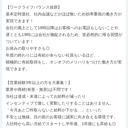
【ワークライフバランス抜群】

基本定時退社、社内会議などがほぼ無いため効率重視の働き方が
実現できます！

会社の風土として18時以降はお客様へのお電話もしないことや、

遅くとも19時には会社が施錠されるため、皆必然的に帰る習慣が
ついています！

お休みの取りやすさも◎

年度の終わりには有給が余らない社員もいるほど、、

積極的に有給取得をし、オンオフのメリハリをつけた働き方が実
現できます。

【営業経験3年以上の方を大募集！】

業界や商材(有形・無形)は不問です！

当社は達成・未達によってお給料が減ったり

インセンティブで激しく変動したりすることはありません。

「今月あと◯件取らないと給料が下がる…」といった

不安とは無縁。目の前のお客様に誠実に向き合える環境です。

入社時から高い月給でスタートし半年後、1年後にも昇給も◎
