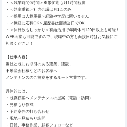
・＜残業時間0時間＞※繁忙期も月1時間程度

・＜効率重視＞社内会議は月1回のみ!

・＜採用は人柄重視＞経験や学歴は問いません！

・＜気軽に応募OK＞履歴書は面接当日でOK!

・＜休日数もしっかり＞有給活用で年間休日120日以上も可能！

WEB面接も可能ですので、現職中の方も面接日時はお気軽にご
相談ください！

【仕事内容】

当社と既にお取引のある建築、建設、

不動産会社様などのお客様へ

メンテナンスのご提案をするルート営業です。

具体的には、

・既存顧客へメンテナンスの提案（電話・訪問）

・見積もり作成

・予約案件の打ち合わせ

・現地へ見積もり訪問

・日報、事務作業、顧客フォローなど
