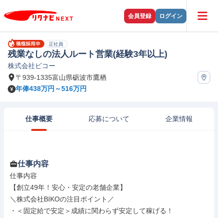
会員登録
ログイン
正社員
残業なしの法人ルート営業(経験3年以上)
株式会社ビコー
〒939-1335富山県砺波市鷹栖
年俸438万円～516万円
仕事概要
応募について
企業情報
仕事内容
仕事内容

【創立49年！安心・安定の老舗企業】

＼株式会社BIKOの注目ポイント／

・＜固定給で安定＞成績に関わらず安定して稼げる！
