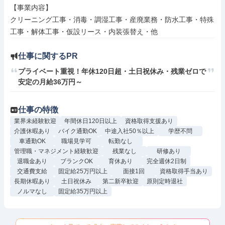
【事業内容】

クリーニング工事・消毒・調湿工事・産廃業務・防水工事・特殊
工事・解体工事・仮設リース・内装張替え・他
仕事に関するPR
プライベート重視！年休120日超・土日祝休み・残業ゼロで
安定の月給36万円～
仕事の特徴
業界未経験歓迎
年間休日120日以上
資格取得支援あり
介護休暇あり
バイク通勤OK
中途入社50％以上
学歴不問
車通勤OK
職場見学可
転勤なし
管理職・マネジメント経験歓迎
残業なし
研修あり
退職金あり
ブランクOK
育休あり
完全週休2日制
交通費支給
固定給25万円以上
面接1回
資格取得手当あり
長期休暇あり
土日祝休み
第二新卒歓迎
原則定時退社
ノルマなし
固定給35万円以上