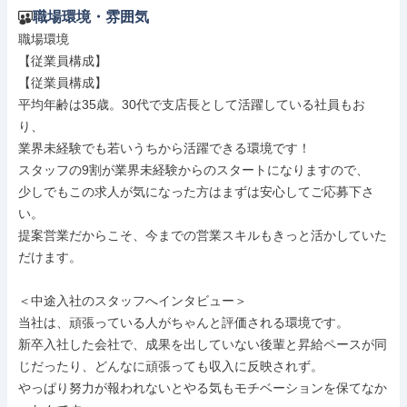
職場環境・雰囲気
職場環境

【従業員構成】

【従業員構成】

平均年齢は35歳。30代で支店長として活躍している社員もお
り、

業界未経験でも若いうちから活躍できる環境です！

スタッフの9割が業界未経験からのスタートになりますので、

少しでもこの求人が気になった方はまずは安心してご応募下さ
い。

提案営業だからこそ、今までの営業スキルもきっと活かしていた
だけます。

＜中途入社のスタッフへインタビュー＞

当社は、頑張っている人がちゃんと評価される環境です。

新卒入社した会社で、成果を出していない後輩と昇給ペースが同
じだったり、どんなに頑張っても収入に反映されず。

やっぱり努力が報われないとやる気もモチベーションを保てなか