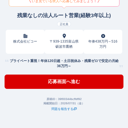
いま見ている求人へ応募してみましょう！
残業なしの法人ルート営業(経験3年以上)
正社員
株式会社ビコー
〒939-1335富山県
年俸438万円～516
砺波市鷹栖
万円
プライベート重視！年休120日超・土日祝休み・残業ゼロで安定の月給
36万円～
応募画面へ進む
原稿ID：
39f00344bcffdf92
掲載開始日：
2026/07/31（金）
問題を報告する