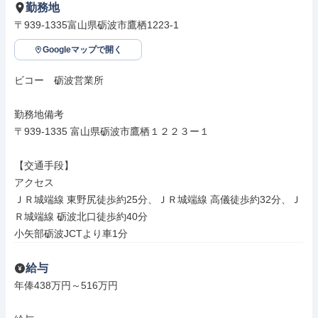
勤務地
〒939-1335富山県砺波市鷹栖1223-1
Googleマップで開く
ビコー　砺波営業所

勤務地備考

〒939-1335 富山県砺波市鷹栖１２２３ー１

【交通手段】

アクセス

ＪＲ城端線 東野尻徒歩約25分、ＪＲ城端線 高儀徒歩約32分、Ｊ
Ｒ城端線 砺波北口徒歩約40分

小矢部砺波JCTより車1分
給与
年俸438万円～516万円
