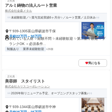
正社員
アルミ鋳物の法人ルート営業
株式会社金森メタル
未経験歓迎／✨賞与支給実績6ヶ月分✨／ルート営業／土日休み
〒939-1305富山県砺波市千保
月給22万円～30万円
求めている人材 ✨経験不問 ✨未経験歓迎 ✨第二新卒歓迎 ✨ブ
ランクOK ＜必須条件...
制服あり
業界未経験歓迎
+26個
気になる
正社員
美容師 スタイリスト
株式会社カリスコーポレーション
2026年秋リニューアル予定、オープニングスタッフ募集♪
〒939-1344富山県砺波市中神