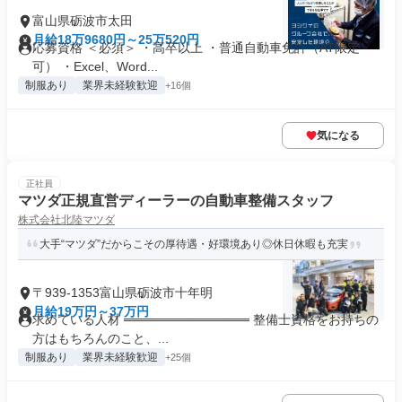
富山県砺波市太田
月給18万9680円～25万520円
応募資格 ＜必須＞ ・高卒以上 ・普通自動車免許（AT限定
可） ・Excel、Word...
制服あり
業界未経験歓迎
+16個
気になる
正社員
マツダ正規直営ディーラーの自動車整備スタッフ
株式会社北陸マツダ
大手“マツダ”だからこその厚待遇・好環境あり◎休日休暇も充実
〒939-1353富山県砺波市十年明
月給19万円～37万円
求めている人材 ══════════════ 整備士資格をお持ちの
方はもちろんのこと、...
制服あり
業界未経験歓迎
+25個