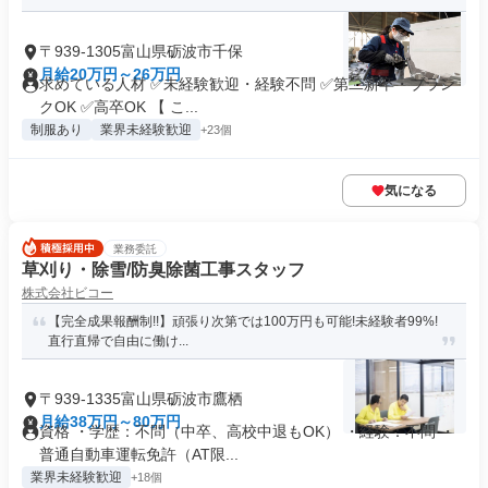
〒939-1305富山県砺波市千保
月給20万円～26万円
求めている人材 ✅未経験歓迎・経験不問 ✅第二新卒・ブラン
クOK ✅高卒OK 【 こ...
制服あり
業界未経験歓迎
+23個
気になる
業務委託
草刈り・除雪/防臭除菌工事スタッフ
株式会社ビコー
【完全成果報酬制!!】頑張り次第では100万円も可能!未経験者99%!
直行直帰で自由に働け...
〒939-1335富山県砺波市鷹栖
月給38万円～80万円
資格 ・学歴：不問（中卒、高校中退もOK） ・経験：不問 ・
普通自動車運転免許（AT限...
業界未経験歓迎
+18個