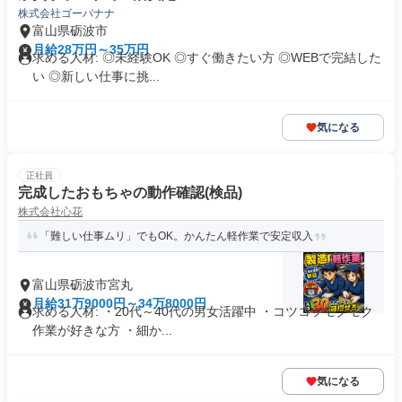
株式会社ゴーバナナ
富山県砺波市
月給28万円～35万円
求める人材: ◎未経験OK ◎すぐ働きたい方 ◎WEBで完結した
い ◎新しい仕事に挑...
気になる
正社員
完成したおもちゃの動作確認(検品)
株式会社心花
「難しい仕事ムリ」でもOK。かんたん軽作業で安定収入
富山県砺波市宮丸
月給31万9000円～34万8000円
求める人材: ・20代～40代の男女活躍中 ・コツコツモクモク
作業が好きな方 ・細か...
気になる