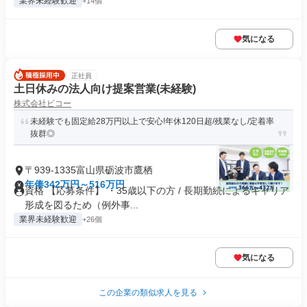
業界未経験歓迎
+14個
気になる
正社員
土日休みの法人向け提案営業(未経験)
株式会社ビコー
未経験でも固定給28万円以上で安心!年休120日超/残業なし/定着率
抜群◎
〒939-1335富山県砺波市鷹栖
年俸342万円～516万円
資格 【応募条件】 ・35歳以下の方 / 長期勤続によるキャリア
形成を図るため（例外事...
業界未経験歓迎
+26個
気になる
この企業の類似求人を見る