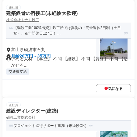
正社員
建築鉄骨の溶接工(未経験大歓迎)
株式会社トナミ鉄工
【砺波工業100%出資】鉄工所では異例の「完全週休2日制（土日
祝）」＆年間休日127日！ ...
富山県砺波市石丸
月給20万円～35万円
求める人材: 【学歴】 不問 【経験】 不問 【資格】 不問 【活
かせる...
交通費支給
気になる
正社員
建設ディレクター(建築)
砺波工業株式会社
プロジェクト進行サポート事務（未経験OK）