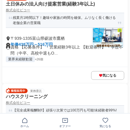
土日休みの法人向け提案営業(経験3年以上)
株式会社ビコー
残業月1時間以下！趣味や家族の時間を確保。ムリなく長く働ける
老舗企業の営業職
〒939-1335富山県砺波市鷹栖
年俸438万円～516万円
資格 【応募条件】 ・営業経験3年以上 【歓迎条件】 ・学歴不
問（中卒、高校中退もO...
業界未経験歓迎
+26個
気になる
業務委託
ハウスクリーニング
株式会社ビコー
【完全成果報酬制!!】頑張り次第では100万円も可能!未経験者99%!
直行直帰で自由に働け...
ホーム
オファー
気になる