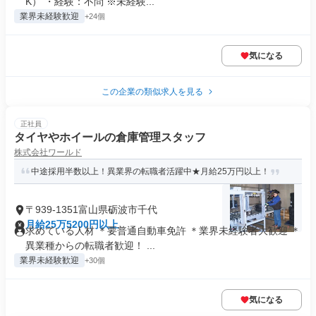
K） ・経験：不問 ※未経験...
業界未経験歓迎
+24個
気になる
この企業の類似求人を見る
正社員
タイヤやホイールの倉庫管理スタッフ
株式会社ワールド
中途採用半数以上！異業界の転職者活躍中★月給25万円以上！
〒939-1351富山県砺波市千代
月給25万5200円以上
求めている人材 ＊要普通自動車免許 ＊業界未経験者大歓迎 ＊
異業種からの転職者歓迎！ ...
業界未経験歓迎
+30個
気になる