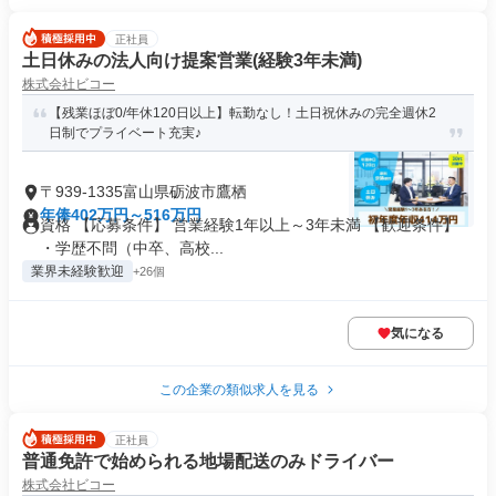
正社員
土日休みの法人向け提案営業(経験3年未満)
株式会社ビコー
【残業ほぼ0/年休120日以上】転勤なし！土日祝休みの完全週休2
日制でプライベート充実♪
〒939-1335富山県砺波市鷹栖
年俸402万円～516万円
資格 【応募条件】 営業経験1年以上～3年未満 【歓迎条件】
・学歴不問（中卒、高校...
業界未経験歓迎
+26個
気になる
この企業の類似求人を見る
正社員
普通免許で始められる地場配送のみドライバー
株式会社ビコー