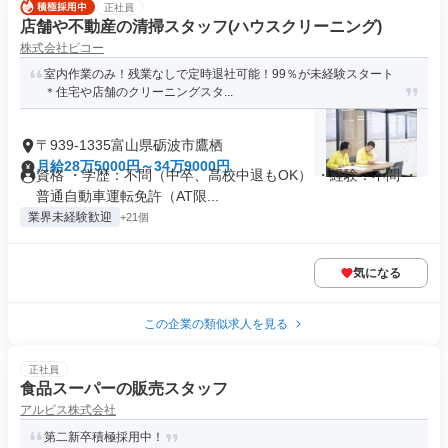
正社員
店舗や不動産の清掃スタッフ(ハウスクリーニング)
株式会社ビコー
室内作業のみ！残業なしで定時退社可能！99％が未経験スタート
＊住宅や店舗のクリーニングスタ...
〒939-1335富山県砺波市鷹栖
月給28万5000円～34万9000円
資格 ・学歴：不問（中卒、高校中退もOK） ・経験：不問 ・
普通自動車運転免許（AT限...
業界未経験歓迎
+21個
気になる
この企業の類似求人を見る
正社員
食品スーパーの販売スタッフ
アルビス株式会社
第二新卒積極採用中！