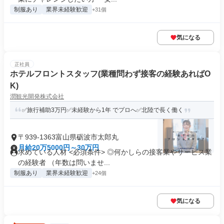
制服あり
業界未経験歓迎
+31個
気になる
正社員
ホテルフロントスタッフ(業種問わず接客の経験あればO
K)
潤観光開発株式会社
✅旅行補助3万円✅未経験から1年 でプロへ✅北陸で長く働く
〒939-1363富山県砺波市太郎丸
月給20万5000円～30万円
求めている人材 <必須条件> ◎何かしらの接客業やサービス業
の経験者 （年数は問いませ...
制服あり
業界未経験歓迎
+24個
気になる