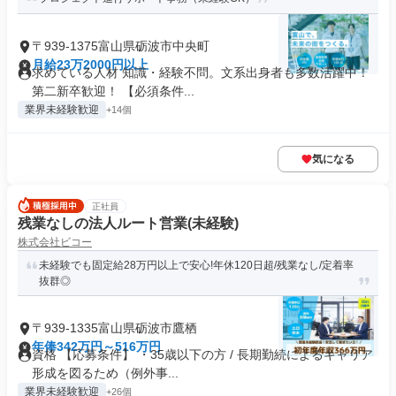
〒939-1375富山県砺波市中央町
月給23万2000円以上
求めている人材 知識・経験不問。文系出身者も多数活躍中！
第二新卒歓迎！ 【必須条件...
業界未経験歓迎
+14個
気になる
正社員
残業なしの法人ルート営業(未経験)
株式会社ビコー
未経験でも固定給28万円以上で安心!年休120日超/残業なし/定着率
抜群◎
〒939-1335富山県砺波市鷹栖
年俸342万円～516万円
資格 【応募条件】 ・35歳以下の方 / 長期勤続によるキャリア
形成を図るため（例外事...
業界未経験歓迎
+26個