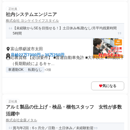
正社員
社内システムエンジニア
株式会社 ヨシケイライフスタイル
【未経験からSEを目指せる！】土日休み/転勤なし/月平均残業時間
5時間
富山県砺波市太田
月給22万7300円～30万250円
応募資格 【必須要件】 ■普通自動車免許 ■大卒以上 ■35歳以下
（長期勤続によるキャ...
車通勤OK
転勤なし
+3個
気になる
正社員
アルミ製品の仕上げ・検品・梱包スタッフ 女性が多数
活躍中
株式会社金森メタル
賞与年2回：6ヶ月分／日勤・土日休み／未経験歓迎