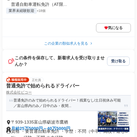
普通自動車運転免許（AT限...
業界未経験歓迎
+18個
気になる
この企業の類似求人を見る
この条件を保存して、新着求人を受け取りませ
受け取る
んか？
正社員
普通免許で始められるドライバー
株式会社ビコー
普通免許のみで始められるドライバー！残業なし/土日祝休み可能
／富山県内のみ／日中のみ・夜間...
〒939-1335富山県砺波市鷹栖
月給25万5000円～40万5000円
資格 ・要普通自動車免許 ・学歴：不問（中卒、高校中退もO