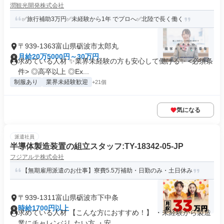
潤観光開発株式会社
✅旅行補助3万円✅未経験から1年 でプロへ✅北陸で長く働く
〒939-1363富山県砺波市太郎丸
月給20万5000円～30万円
求めている人材 ✨業界未経験の方も安心して働ける✨ <必須条
件> ◎高卒以上 ◎Ex...
制服あり
業界未経験歓迎
+21個
気になる
派遣社員
半導体製造装置の組立スタッフ:TY-18342-05-JP
フジアルテ株式会社
【無期雇用派遣のお仕事】寮費5.5万補助・日勤のみ・土日休み
〒939-1311富山県砺波市下中条
時給1700円以上
求めている人材 【こんな方におすすめ！】 ・未経験から製造
業にチャレンジしたい方 ・安...