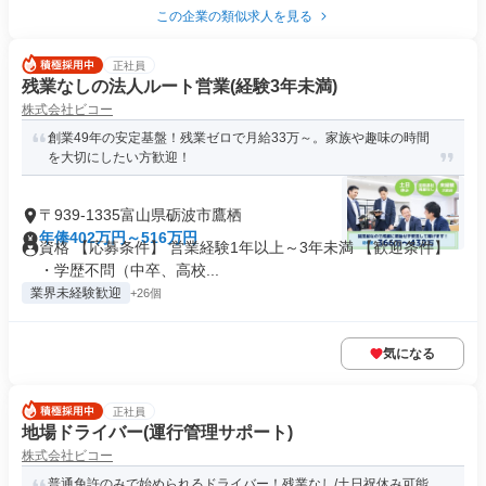
この企業の類似求人を見る
正社員
残業なしの法人ルート営業(経験3年未満)
株式会社ビコー
創業49年の安定基盤！残業ゼロで月給33万～。家族や趣味の時間
を大切にしたい方歓迎！
〒939-1335富山県砺波市鷹栖
年俸402万円～516万円
資格 【応募条件】 営業経験1年以上～3年未満 【歓迎条件】
・学歴不問（中卒、高校...
業界未経験歓迎
+26個
気になる
正社員
地場ドライバー(運行管理サポート)
株式会社ビコー
普通免許のみで始められるドライバー！残業なし/土日祝休み可能