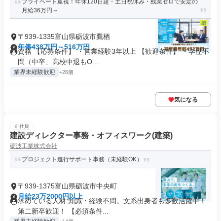
プライベート重視！年休120日超・土日祝休み・残業ゼロで安定の
月給36万円～
〒939-1335富山県砺波市鷹栖
年俸438万円～516万円
資格 【応募条件】 ・営業経験3年以上 【歓迎条件】 ・学歴不
問（中卒、高校中退もO...
業界未経験歓迎
+26個
気になる
正社員
建設ディレクター事務・オフィスワーク(建築)
砺波工業株式会社
プロジェクト進行サポート事務（未経験OK）
〒939-1375富山県砺波市中央町
月給23万2000円以上
求めている人材 知識・経験不問。文系出身者も多数活躍中！
第二新卒歓迎！ 【必須条件...