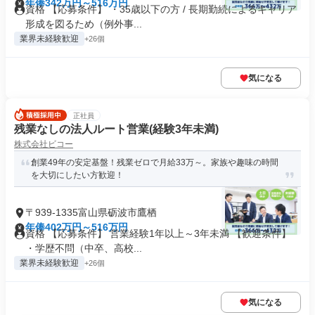
年俸342万円～516万円
資格 【応募条件】 ・35歳以下の方 / 長期勤続によるキャリア
形成を図るため（例外事...
業界未経験歓迎
+26個
気になる
正社員
残業なしの法人ルート営業(経験3年未満)
株式会社ビコー
創業49年の安定基盤！残業ゼロで月給33万～。家族や趣味の時間
を大切にしたい方歓迎！
〒939-1335富山県砺波市鷹栖
年俸402万円～516万円
資格 【応募条件】 営業経験1年以上～3年未満 【歓迎条件】
・学歴不問（中卒、高校...
業界未経験歓迎
+26個
気になる