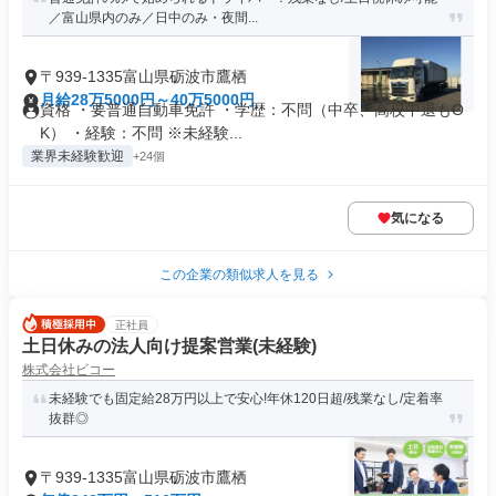
／富山県内のみ／日中のみ・夜間...
〒939-1335富山県砺波市鷹栖
月給28万5000円～40万5000円
資格 ・要普通自動車免許 ・学歴：不問（中卒、高校中退もO
K） ・経験：不問 ※未経験...
業界未経験歓迎
+24個
気になる
この企業の類似求人を見る
正社員
土日休みの法人向け提案営業(未経験)
株式会社ビコー
未経験でも固定給28万円以上で安心!年休120日超/残業なし/定着率
抜群◎
〒939-1335富山県砺波市鷹栖