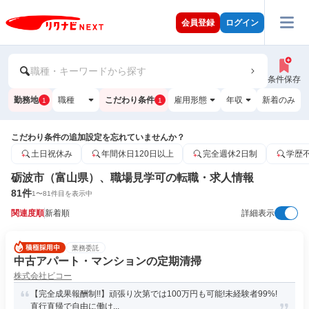
会員登録
ログイン
職種・キーワードから探す
条件保存
勤務地
職種
こだわり条件
雇用形態
年収
新着のみ
1
1
こだわり条件の追加設定を忘れていませんか？
土日祝休み
年間休日120日以上
完全週休2日制
学歴
砺波市（富山県）、職場見学可の転職・求人情報
81
件
1
〜
81
件目を表示中
関連度順
新着順
詳細表示
業務委託
中古アパート・マンションの定期清掃
株式会社ビコー
【完全成果報酬制!!】頑張り次第では100万円も可能!未経験者99%!
直行直帰で自由に働け...