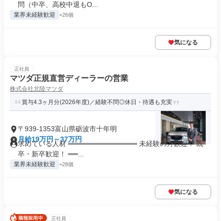
問（中卒、高校中退もO...
業界未経験歓迎
+26個
気になる
正社員
マツダ正規直営ディーラーの営業
株式会社北陸マツダ
賞与4.3ヶ月分(2026年度)／経験不問◎休日・待遇も充実
〒939-1353富山県砺波市十年明
月給19万円～37万円
求めている人材 ══════════════ 未経験の方歓迎！ 既
卒・新卒歓迎！ ══...
業界未経験歓迎
+28個
気になる
正社員