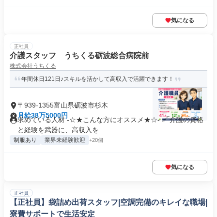
気になる
正社員
介護スタッフ うちくる砺波総合病院前
株式会社うちくる
年間休日121日♪スキルを活かして高収入で活躍できます！
〒939-1355富山県砺波市杉木
月給38万5000円
求めている人材 -☆★こんな方にオススメ★☆- ✅ 介護の資格
と経験を武器に、高収入を...
制服あり
業界未経験歓迎
+20個
気になる
正社員
【正社員】袋詰め出荷スタッフ|空調完備のキレイな職場|
寮費サポートで生活安定