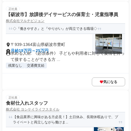
正社員
【砺波市】放課後デイサービスの保育士・児童指導員
株式会社マルチビジョン
◇『働きやすさ』と『やりがい』が両立できる職場◇
〒939-1364富山県砺波市豊町
月給19万円～25万円
求める人材: 《必須条件》 子どもや利用者に対して愛情を持っ
て接することができる方 ...
残業なし
交通費支給
気になる
正社員
食材仕入れスタッフ
株式会社 ヨシケイライフスタイル
【食品業界に興味がある方必見！】土日休み、長期休暇ありで、プ
ライベートと両立しながら働けま...