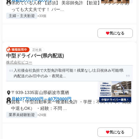
月給25万円～35万円
求めている人材 【必須】 美容師免許 【歓迎】 ブランクがあ
っても大丈夫です！ パー...
主婦・主夫歓迎
+33個
気になる
正社員
中型ドライバー(県内配送)
株式会社ビコー
入社後会社負担で大型免許取得可能！残業なし/土日祝休み可能/県
内配送のみ/日中のみ・夜間走...
〒939-1335富山県砺波市鷹栖
月給27万5000円～40万5000円
資格 ・中型自動車第一種運転免許 ・学歴：不問（中卒、高校
中退もOK） ・経験：不問 ...
業界未経験歓迎
+24個
気になる