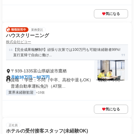
気になる
業務委託
ハウスクリーニング
株式会社ビコー
【完全成果報酬制!!】頑張り次第では100万円も可能!未経験者99%!
直行直帰で自由に働け...
〒939-1335富山県砺波市鷹栖
月給38万円～80万円
資格 ・学歴：不問（中卒、高校中退もOK） ・経験：不問 ・
普通自動車運転免許（AT限...
業界未経験歓迎
+18個
気になる
正社員
ホテルの受付接客スタッフ(未経験OK)