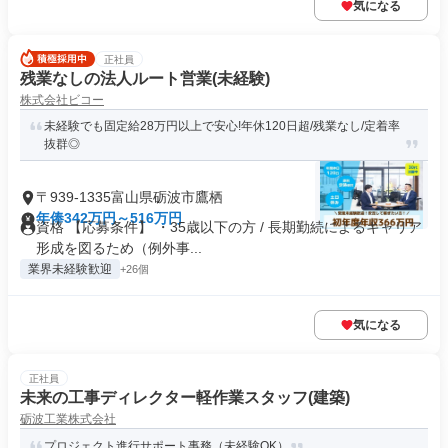
気になる
正社員
残業なしの法人ルート営業(未経験)
株式会社ビコー
未経験でも固定給28万円以上で安心!年休120日超/残業なし/定着率
抜群◎
〒939-1335富山県砺波市鷹栖
年俸342万円～516万円
資格 【応募条件】 ・35歳以下の方 / 長期勤続によるキャリア
形成を図るため（例外事...
業界未経験歓迎
+26個
気になる
正社員
未来の工事ディレクター軽作業スタッフ(建築)
砺波工業株式会社
プロジェクト進行サポート事務（未経験OK）