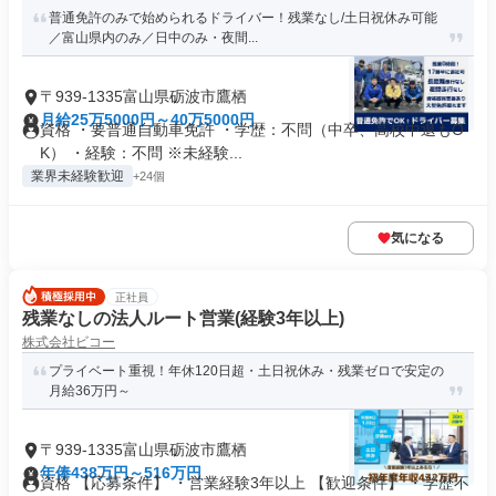
普通免許のみで始められるドライバー！残業なし/土日祝休み可能
／富山県内のみ／日中のみ・夜間...
〒939-1335富山県砺波市鷹栖
月給25万5000円～40万5000円
資格 ・要普通自動車免許 ・学歴：不問（中卒、高校中退もO
K） ・経験：不問 ※未経験...
業界未経験歓迎
+24個
気になる
正社員
残業なしの法人ルート営業(経験3年以上)
株式会社ビコー
プライベート重視！年休120日超・土日祝休み・残業ゼロで安定の
月給36万円～
〒939-1335富山県砺波市鷹栖
年俸438万円～516万円
資格 【応募条件】 ・営業経験3年以上 【歓迎条件】 ・学歴不