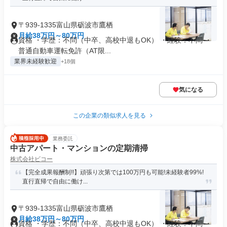
〒939-1335富山県砺波市鷹栖
月給38万円～80万円
資格 ・学歴：不問（中卒、高校中退もOK） ・経験：不問 ・
普通自動車運転免許（AT限...
業界未経験歓迎
+18個
気になる
この企業の類似求人を見る
業務委託
中古アパート・マンションの定期清掃
株式会社ビコー
【完全成果報酬制!!】頑張り次第では100万円も可能!未経験者99%!
直行直帰で自由に働け...
〒939-1335富山県砺波市鷹栖
月給38万円～80万円
資格 ・学歴：不問（中卒、高校中退もOK） ・経験：不問 ・