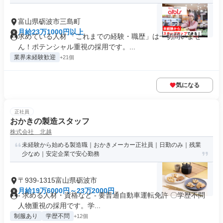
富山県砺波市三島町
月給23万1000円以上
求めている人材 「これまでの経験・職歴」は一切問いませ
ん！ポテンシャル重視の採用です。...
業界未経験歓迎
+21個
気になる
正社員
おかきの製造スタッフ
株式会社 北越
未経験から始める製造職｜おかきメーカー正社員｜日勤のみ｜残業
少なめ｜安定企業で安心勤務
〒939-1315富山県砺波市
月給19万6000円～23万2000円
- 求める人材・資格など - 要普通自動車運転免許 〇学歴不問
人物重視の採用です。学...
制服あり
学歴不問
+12個