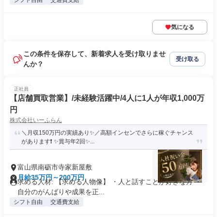
シフト自由
交通費支給
気になる
この条件を保存して、新着求人を受け取りませ
受け取る
んか？
正社員
【店舗買取営業】/未経験活躍中/4人に1人が年収1,000万
円
株式会社いーふらん
＼月収150万円の実績あり✨／高額インセンでさらに稼ぐチャンス
があります❗ ✨賞与年2回✨...
富山県南砺市寺家新屋敷
月給35万円～200万円
求める人材: 【求める人物像】 ・人と話すことが好きな方 ・
自分のがんばりや成果を正...
シフト自由
交通費支給