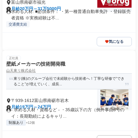
富山県南砺市福光
月給20万円～31万5000円
求める人材: ■必須条件： ・第一種普通自動車免許 ・登録販売
者資格 ※実務経験は不...
交通費支給
気になる
正社員
壁紙メーカーの技術開発職
山天東リ株式会社
東リ(株)のグループ会社で未経験から技術者へ！丁寧な研修で“でき
ること”が増えていく、成長...
〒939-1612富山県南砺市岩木
月給19万円～24万円
- 求める人材・資格など - ・35歳以下の方（例外事由3号の
イ：長期勤続によるキャリ...
制服あり
+12個