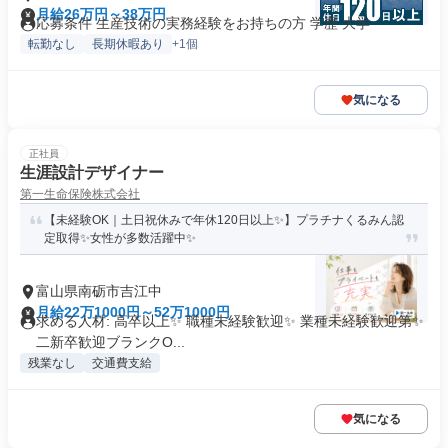
月給26万円～38万円
応募条件 生産技術の実務経験をお持ちの方 学歴 大学
転勤なし
長期休暇あり
+1個
気になる
正社員
生涯設計デザイナー
第一生命保険株式会社
【未経験OK｜土日祝休みで年休120日以上✨】プラチナくるみん認
定取得✨女性が多数活躍中✨
富山県南砺市吉江中
月給22万1000円～52万1000円
求める人材: 高卒以上✨ 職種未経験歓迎✨ 業種未経験歓迎第✨
二新卒歓迎ブランクO...
残業なし
交通費支給
気になる