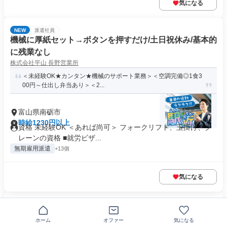
気になる
NEW
派遣社員
機械に厚紙セット→ボタンを押すだけ/土日祝休み/基本的
に残業なし
株式会社平山 長野営業所
＜未経験OK★カンタン★機械のサポート業務＞＜空調完備◎1食3
00円～仕出し弁当あり＞＜2...
富山県南砺市
時給1230円以上
資格 未経験OK ＜あれば尚可＞ フォークリフト、玉掛け、ク
レーンの資格 ■就労ビザ...
無期雇用派遣
+13個
気になる
NEW
正社員
看護師/病院・クリニック/住宅手当あり/年休120日以上
ホーム
オファー
気になる
南砺中央病院