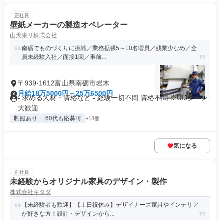
正社員
壁紙メーカーの製造オペレーター
山天東リ株式会社
南砺でものづくりに挑戦／業務拡張5～10名増員／残業少なめ／全
員未経験入社／面接1回／事前...
〒939-1612富山県南砺市岩木
月給18万5000円～25万6500円
- 求める人材・資格など - 経験一切不問 資格不問 ※UIJターン
大歓迎
制服あり
60代も応募可
+13個
気になる
正社員
未経験からオリジナル家具のデザイン・製作
株式会社キタダ
【未経験者も歓迎】【土日祝休み】デザイナーズ家具やインテリア
が好きな方！設計・デザインから...