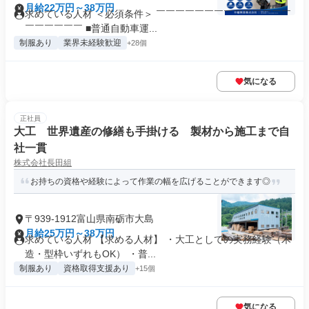
月給22万円～38万円
求めている人材 ＜必須条件＞ ￣￣￣￣￣￣￣￣￣￣￣￣￣￣
￣￣￣￣￣￣ ■普通自動車運...
制服あり
業界未経験歓迎
+28個
気になる
正社員
大工 世界遺産の修繕も手掛ける 製材から施工まで自
社一貫
株式会社長田組
お持ちの資格や経験によって作業の幅を広げることができます◎
〒939-1912富山県南砺市大島
月給25万円～38万円
求めている人材 【求める人材】 ・大工としての実務経験（木
造・型枠いずれもOK） ・普...
制服あり
資格取得支援あり
+15個
気になる