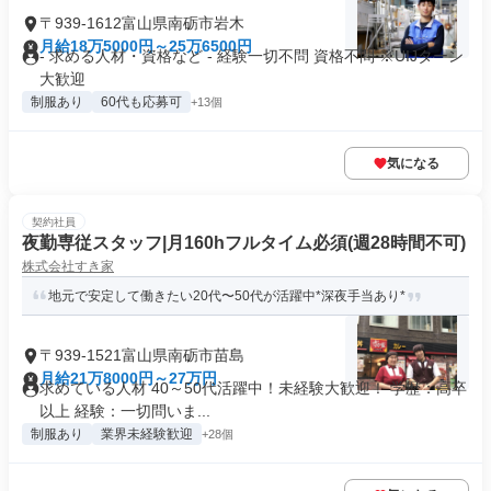
〒939-1612富山県南砺市岩木
月給18万5000円～25万6500円
- 求める人材・資格など - 経験一切不問 資格不問 ※UIJターン
大歓迎
制服あり
60代も応募可
+13個
気になる
契約社員
夜勤専従スタッフ|月160hフルタイム必須(週28時間不可)
株式会社すき家
地元で安定して働きたい20代〜50代が活躍中*深夜手当あり*
〒939-1521富山県南砺市苗島
月給21万8000円～27万円
求めている人材 40～50代活躍中！未経験大歓迎！ 学歴：高卒
以上 経験：一切問いま...
制服あり
業界未経験歓迎
+28個