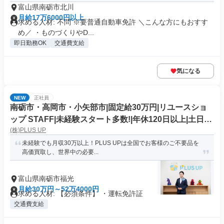
富山県南砺市北川
月給17万6000円以上
求める人材: 不問 ※要普通自動車免許 ＼こんな方にもおすす
め／ ・ものづくりやD...
即日勤務OK
交通費支給
気になる
NEW
正社員
南砺市・高岡市・小矢部市|固定給30万円|リユースショ
ップ STAFF|未経験スタート多数!|年休120日以上|土日お
(株)PLUS UP
休み
未経験でも月収30万以上！PLUS UPは全国でお客様のご不要品を
高価買取し、世界中の必要...
富山県南砺市福光
月給30万円～52万4000円
求める人材: 【必須条件】 ・運転免許証
交通費支給