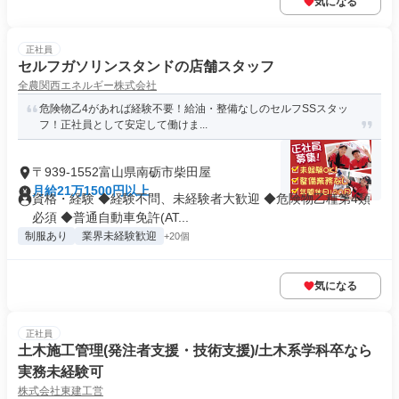
気になる
正社員
セルフガソリンスタンドの店舗スタッフ
全農関西エネルギー株式会社
危険物乙4があれば経験不要！給油・整備なしのセルフSSスタッ
フ！正社員として安定して働けま...
〒939-1552富山県南砺市柴田屋
月給21万1500円以上
資格・経験 ◆経験不問、未経験者大歓迎 ◆危険物乙種第4類
必須 ◆普通自動車免許(AT...
制服あり
業界未経験歓迎
+20個
気になる
正社員
土木施工管理(発注者支援・技術支援)/土木系学科卒なら
実務未経験可
株式会社東建工営