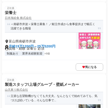
正社員
栄養士
日本海給食 株式会社
＜南砺市井波＞栄養士募集！ ／献立作成から食事提供まで幅広く
活躍できる職場
富山県南砺市井波
月給19万1200円～25万5200円
資格・経験 栄養士 必須
制服あり
業界未経験歓迎
+9個
気になる
正社員
製造スタッフ/上場グループ・壁紙メーカー
山天東リ株式会社
立派な志望動機がなくても大丈夫。なんとなくで始めてみても、気
づけば続いている…そんな仕事で...