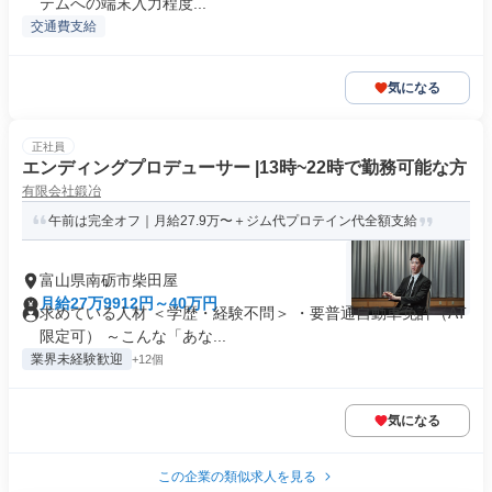
テムへの端末入力程度...
交通費支給
気になる
正社員
エンディングプロデューサー |13時~22時で勤務可能な方
有限会社鍛冶
午前は完全オフ｜月給27.9万〜＋ジム代プロテイン代全額支給
富山県南砺市柴田屋
月給27万9912円～40万円
求めている人材 ＜学歴・経験不問＞ ・要普通自動車免許（AT
限定可） ～こんな「あな...
業界未経験歓迎
+12個
気になる
この企業の類似求人を見る