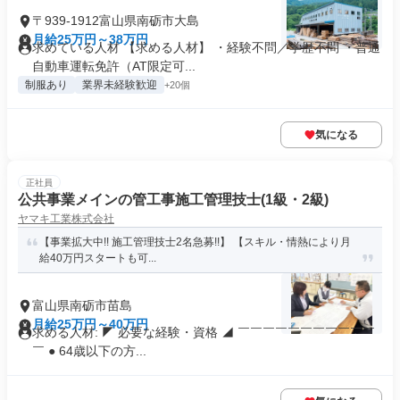
〒939-1912富山県南砺市大島
月給25万円～38万円
求めている人材 【求める人材】 ・経験不問／学歴不問 ・普通
自動車運転免許（AT限定可...
制服あり
業界未経験歓迎
+20個
気になる
正社員
公共事業メインの管工事施工管理技士(1級・2級)
ヤマキ工業株式会社
【事業拡大中!! 施工管理技士2名急募!!】 【スキル・情熱により月
給40万円スタートも可...
富山県南砺市苗島
月給25万円～40万円
求める人材: ◤ 必要な経験・資格 ◢ ￣￣￣￣￣￣￣￣￣￣￣
￣ ● 64歳以下の方...