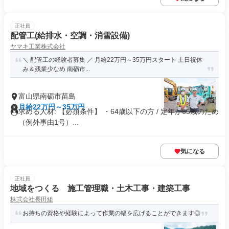
正社員
配管工(給排水・空調・消雪設備)
ヤマキ工業株式会社
＼ 配管工の経験者募集 ／ 月給22万円～35万円スタート 土日祝休
み＆残業少なめ 南砺市...
富山県南砺市苗島
月給22万円～35万円
求める人材: 【必須条件】 ・64歳以下の方 / 定年が65歳のため
（例外事由1号）...
気になる
正社員
地域をつくる 施工管理職・土木工事・建築工事
株式会社長田組
お持ちの資格や経験によって作業の幅を広げることができます◎