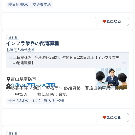
即日勤務OK
交通費支給
気になる
正社員
インフラ業界の配電職種
北陸電力株式会社
土日祝休み、完全週休2日制、年間休日120日以上【インフラ業界
の配電職種】
富山県南砺市
年俸350万円～700万円
応募条件 ＜免許・資格等＞ 必須資格：普通自動車第一種免許
（中型以上） 推奨資格：電気...
平日のみOK
住宅手当あり
+2個
気になる
正社員