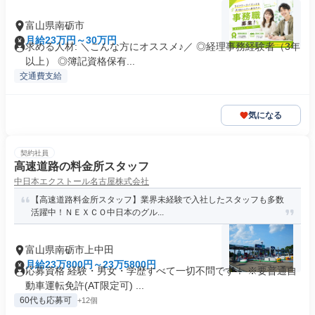
富山県南砺市
月給23万円～30万円
求める人材: ＼こんな方にオススメ♪／ ◎経理事務経験者（3年
以上） ◎簿記資格保有...
交通費支給
気になる
契約社員
高速道路の料金所スタッフ
中日本エクストール名古屋株式会社
【高速道路料金所スタッフ】業界未経験で入社したスタッフも多数
活躍中！ＮＥＸＣＯ中日本のグル...
富山県南砺市上中田
月給23万800円～23万5800円
応募資格 経験・男女・学歴すべて一切不問です！ ※要普通自
動車運転免許(AT限定可) ...
60代も応募可
+12個