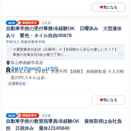
気になる
NEW
正社員
自動車学校の受付事務/未経験OK 日曜休み 大型連休
あり 髪色・ネイル自由/45878
学校法人 南砺自動車学校
※履歴書添付必須（応募時）※【未経験から安心の優しいＯＪＴ】
事務の先輩女性3名が横で丁寧に...
富山県南砺市高宮
月給19万5000円～23万円
求める人材: 【学歴】 学歴不問 【経験】 未経験歓迎 ※入力程
度のPCスキルは必...
交通費支給
気になる
NEW
正社員
自動車学校の教習指導員/未経験OK 資格取得は会社負
担 日祝休み 週休2日/45840