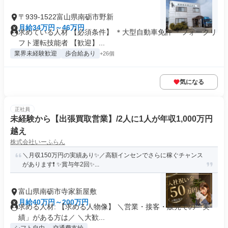
〒939-1522富山県南砺市野新
月給34万円～46万円
求めている人材 【必須条件】 ＊大型自動車免許 ＊フォークリ
フト運転技能者 【歓迎】...
業界未経験歓迎
歩合給あり
+26個
気になる
正社員
未経験から【出張買取営業】/2人に1人が年収1,000万円
越え
株式会社いーふらん
＼月収150万円の実績あり✨／高額インセンでさらに稼ぐチャンス
があります❗ ✨賞与年2回✨...
富山県南砺市寺家新屋敷
月給40万円～200万円
求める人材: 【求める人物像】 ＼営業・接客・販売での「実
績」がある方は／ ＼大歓...