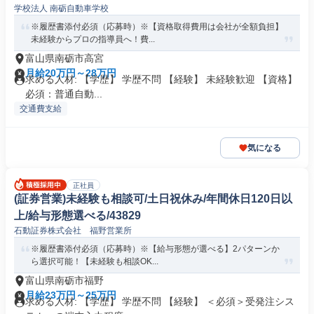
学校法人 南砺自動車学校
※履歴書添付必須（応募時）※【資格取得費用は会社が全額負担】
未経験からプロの指導員へ！費...
富山県南砺市高宮
月給20万円～28万円
求める人材: 【学歴】 学歴不問 【経験】 未経験歓迎 【資格】
必須：普通自動...
交通費支給
気になる
正社員
(証券営業)未経験も相談可/土日祝休み/年間休日120日以
上/給与形態選べる/43829
石動証券株式会社 福野営業所
※履歴書添付必須（応募時）※【給与形態が選べる】2パターンか
ら選択可能！【未経験も相談OK...
富山県南砺市福野
月給23万円～25万円
求める人材: 【学歴】 学歴不問 【経験】 ＜必須＞受発注シス