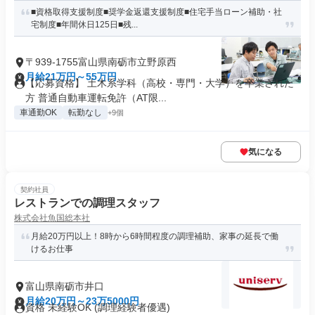
■資格取得支援制度■奨学金返還支援制度■住宅手当ローン補助・社
宅制度■年間休日125日■残...
〒939-1755富山県南砺市立野原西
月給21万円～55万円
【応募資格】 土木系学科（高校・専門・大学）を卒業された
方 普通自動車運転免許（AT限...
車通勤OK
転勤なし
+9個
気になる
契約社員
レストランでの調理スタッフ
株式会社魚国総本社
月給20万円以上！8時から6時間程度の調理補助、家事の延長で働
けるお仕事
富山県南砺市井口
月給20万円～23万5000円
資格 未経験OK (調理経験者優遇)