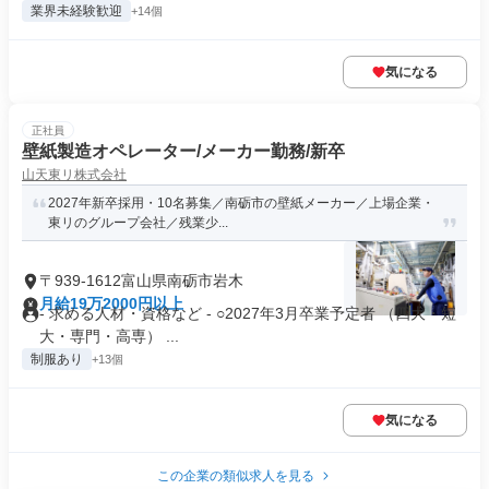
業界未経験歓迎
+14個
気になる
正社員
壁紙製造オペレーター/メーカー勤務/新卒
山天東リ株式会社
2027年新卒採用・10名募集／南砺市の壁紙メーカー／上場企業・
東リのグループ会社／残業少...
〒939-1612富山県南砺市岩木
月給19万2000円以上
- 求める人材・資格など - ○2027年3月卒業予定者 （四大・短
大・専門・高専） ...
制服あり
+13個
気になる
この企業の類似求人を見る