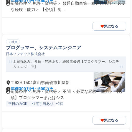
年俸450万円～650万円
応募条件 ＜免許・資格等＞ 普通自動車第一種運転免許 ＜必要
な経験・能力＞ 【必須】食...
気になる
正社員
プログラマー、システムエンジニア
日本ソフテック株式会社
土日祝休み、昇給・昇格あり、経験者優遇【プログラマー、システ
ムエンジニア】
〒939-1504富山県南砺市川除新
年俸300万円～500万円
応募条件 ＜免許・資格等＞ 不問 ＜必要な経験・能力＞ 【必
須】プログラマーまたはシス...
平日のみOK
住宅手当あり
+2個
気になる