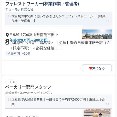
フォレストワーカー(林業作業・管理者)
チューモク株式会社
大自然の中で共に働いてみませんか？【フォレストワーカー（林業
作業・管理者）】
〒939-1704富山県南砺市田中
年俸320万円～480万円
応募条件 ＜免許・資格等＞ 【必須】普通自動車運転免許（Ａ
Ｔ限定不可） ＜必要な経験・...
学歴不問
+10個
気になる
正社員
ベーカリー部門スタッフ
株式会社バローホールディングス
正社員での経験者募集｜一般社員で平均年収450万円｜東証上場企
業