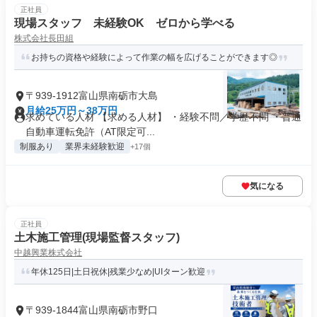
正社員
現場スタッフ 未経験OK ゼロから学べる
株式会社長田組
お持ちの資格や経験によって作業の幅を広げることができます◎
〒939-1912富山県南砺市大島
月給25万円～38万円
求めている人材 【求める人材】 ・経験不問／学歴不問 ・普通
自動車運転免許（AT限定可...
制服あり
業界未経験歓迎
+17個
気になる
正社員
土木施工管理(現場監督スタッフ)
中越興業株式会社
年休125日|土日祝休|残業少なめ|UIターン歓迎
〒939-1844富山県南砺市野口