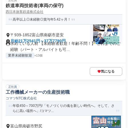
正社員
鉄道車両技術者(車両の保守)
西日本旅客鉄道株式会社
高卒以上◎未経験◎賞与年5.42ヶ月！
〒939-1852富山県南砺市是安
月給21万2541円～37万7790円
求めている人材 【未経験者歓迎！年齢不問！】 これまでのご
経験（パート・アルバイトも可...
業界未経験歓迎
+13個
気になる
正社員
工作機械メーカーの生産技術職
コマツNTC株式会社
年収450～700万円/「モノづくりの魂を新しい時代へ。そして、さ
らに高い場所へ」/コマツ...
富山県南砺市野尻