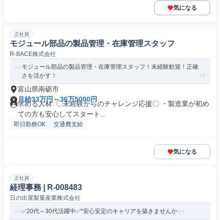
気になる
正社員
モジュール部品の製品管理・在庫管理スタッフ
R-BACE株式会社
モジュール部品の製品管理・在庫管理スタッフ！未経験歓迎！正確
さを活かす！
富山県南砺市
月給33万円～36万5000円
求める人材: 〇未経験からのチャレンジ応援〇 ・製造業が初め
ての方も安心してスタート...
即日勤務OK
交通費支給
気になる
正社員
経理事務 | R-008483
日の出屋製菓産業株式会社
✅20代～30代活躍中✅*安心安定のキャリアを築きませんか