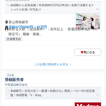
未経験から店長候補｜年収例900万円(10年目)✨全国で活躍するナ
ショナル社員✅社宅あり
富山県南砺市
月給22万6000円～32万円
求める人材: ✨必須条件✨ ・高卒以上 ・普通自動車免許（AT
限定可） 職種・業種...
交通費支給
気になる
この企業の類似求人を見る
正社員
登録販売者
中部薬品株式会社
未経験可／自宅の近くへ配属＋転勤少ない環境／バローGの安定基
盤！地域密着「V・drug」