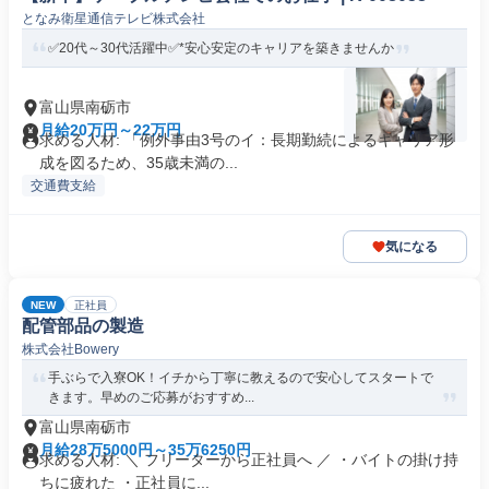
となみ衛星通信テレビ株式会社
✅20代～30代活躍中✅*安心安定のキャリアを築きませんか
富山県南砺市
月給20万円～22万円
求める人材: 「例外事由3号のイ：長期勤続によるキャリア形
成を図るため、35歳未満の...
交通費支給
気になる
NEW
正社員
配管部品の製造
株式会社Bowery
手ぶらで入寮OK！イチから丁寧に教えるので安心してスタートで
きます。早めのご応募がおすすめ...
富山県南砺市
月給28万5000円～35万6250円
求める人材: ＼ フリーターから正社員へ ／ ・バイトの掛け持
ちに疲れた ・正社員に...