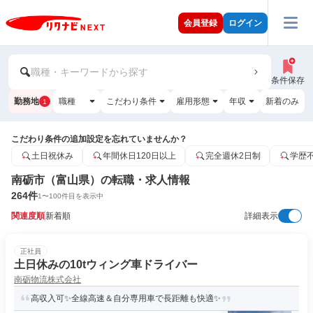
会員登録
ログイン
職種・キーワードから探す
条件保存
勤務地
職種
こだわり条件
雇用形態
年収
新着のみ
1
こだわり条件の追加設定を忘れていませんか？
土日祝休み
年間休日120日以上
完全週休2日制
学歴
南砺市（富山県）の転職・求人情報
264
件
1
〜
100
件目を表示中
関連度順
新着順
詳細表示
正社員
土日休みの10tウィング車ドライバー
南砺物流株式会社
高収入可✨全線高速＆自分専用車で長距離も快適✨