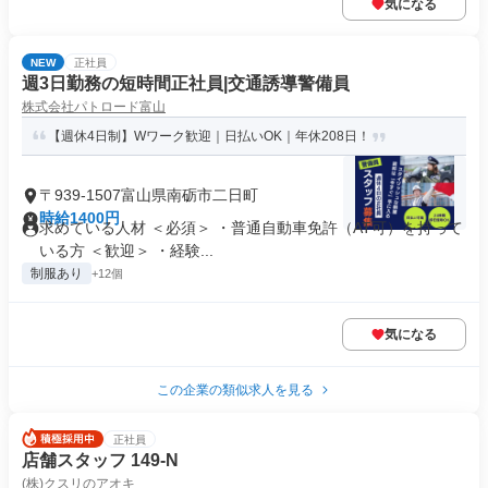
気になる
NEW
正社員
週3日勤務の短時間正社員|交通誘導警備員
株式会社パトロード富山
【週休4日制】Wワーク歓迎｜日払いOK｜年休208日！
〒939-1507富山県南砺市二日町
時給1400円
求めている人材 ＜必須＞ ・普通自動車免許（AT可）を持って
いる方 ＜歓迎＞ ・経験...
制服あり
+12個
気になる
この企業の類似求人を見る
正社員
店舗スタッフ 149-N
(株)クスリのアオキ