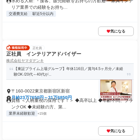
求める人材: ・接客、販売経験をお持ちの方歓迎 ・家具インテ
リア業界での経験をお持ち...
交通費支給
駅近5分以内
気になる
正社員
正社員 インテリアアドバイザー
株式会社ヤマダデンキ
【東証プライム上場グループ】年休116日／賞与4.5ヶ月分／未経
験OK /20代～40代が...
〒160-0022東京都新宿区新宿
月給23万7650円～31万6850円
資格 ＜人柄重視の採用です！＞ ◆高卒以上 ◆年齢不問、ブラ
ンクOK ◆未経験の方、第...
業界未経験歓迎
+15個
気になる