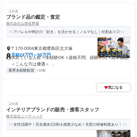
正社員
ブランド品の鑑定・査定
株式会社山貴佐野屋
アパレルや時計の「好き」を活かせる｜ノルマなし｜社割あり◎
〒170-0004東京都豊島区北大塚
月給24万円～50万円
求めている人材 ⭐未経験OK ⭐資格不問、経験不問 ⭐高卒以上
＜こんな方は優遇＞ ...
業界未経験歓迎
+33個
気になる
正社員
インテリアブランドの販売・接客スタッフ
株式会社ニーディック
女性活躍中！完全週休2日制＆残業少なめ！充実の研修制度あり！