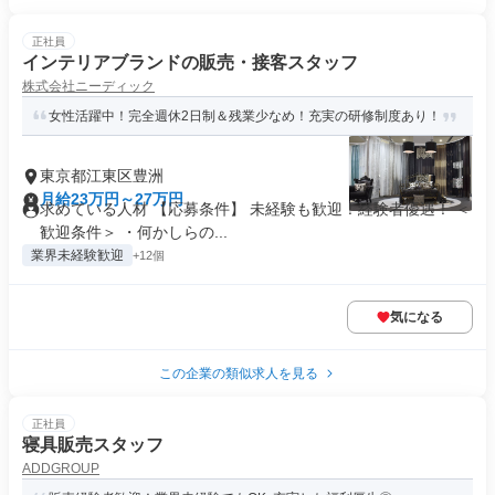
正社員
インテリアブランドの販売・接客スタッフ
株式会社ニーディック
女性活躍中！完全週休2日制＆残業少なめ！充実の研修制度あり！
東京都江東区豊洲
月給23万円～27万円
求めている人材 【応募条件】 未経験も歓迎！経験者優遇！ ＜
歓迎条件＞ ・何かしらの...
業界未経験歓迎
+12個
気になる
この企業の類似求人を見る
正社員
寝具販売スタッフ
ADDGROUP