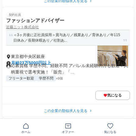
この企業の類似求人を見る
契約社員
ファッションアドバイザー
近藤ニット株式会社
＜3ヶ月後に正社員採用＞賞与あり／残業あり／育休あり／年115
日休み／長期休暇あり／社割あ...
東京都中央区銀座
月給23万5000円以上
応募資格 学歴不問、経験不問 アパレル未経験の方も歓迎！人
柄重視で選考実施！「販売」「...
フリーター歓迎
学歴不問
+9個
気になる
この企業の類似求人を見る
正社員
メガネの接客・販売スタッフ
ホーム
オファー
気になる