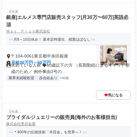
正社員
銀座|エルメス専門店販売スタッフ|月30万〜60万|英語必
須
Ｍａｙ Ｐｌｕｓ株式会社
月8～10日休み！ 基本定時退社、残業ほぼなし
〒104-0061東京都中央区銀座
月給30万円～60万円
求めている人材 ◆40歳以下の方 （長期勤続によるキャリア形
成のため／ 例外事由3号の...
業界未経験歓迎
歩合給あり
+40個
気になる
正社員
ブライダルジュエリーの販売員(海外のお客様担当)
株式会社杢目金屋
＊400年の伝統技術「木目金」を世界へ！