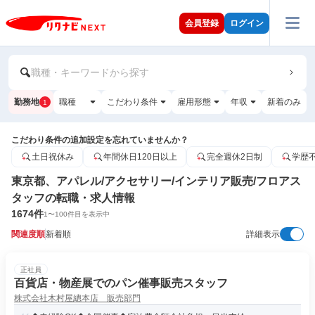
会員登録
ログイン
職種・キーワードから探す
勤務地
職種
こだわり条件
雇用形態
年収
新着のみ
1
こだわり条件の追加設定を忘れていませんか？
土日祝休み
年間休日120日以上
完全週休2日制
学歴
東京都、アパレル/アクセサリー/インテリア販売/フロアス
タッフの転職・求人情報
1674
件
1
〜
100
件目を表示中
関連度順
新着順
詳細表示
正社員
百貨店・物産展でのパン催事販売スタッフ
株式会社木村屋總本店 販売部門