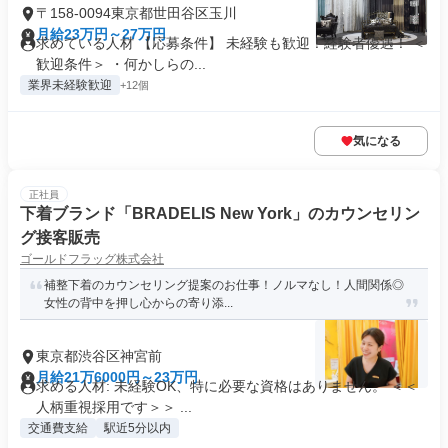
〒158-0094東京都世田谷区玉川
月給23万円～27万円
求めている人材 【応募条件】 未経験も歓迎！経験者優遇！ ＜
歓迎条件＞ ・何かしらの...
業界未経験歓迎
+12個
気になる
正社員
下着ブランド「BRADELIS New York」のカウンセリン
グ接客販売
ゴールドフラッグ株式会社
補整下着のカウンセリング提案のお仕事！ノルマなし！人間関係◎
女性の背中を押し心からの寄り添...
東京都渋谷区神宮前
月給21万6000円～23万円
求める人材: 未経験OK、特に必要な資格はありません。 ＜＜
人柄重視採用です＞＞ ...
交通費支給
駅近5分以内