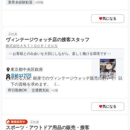
業界未経験歓迎
+25個
気になる
正社員
ヴィンテージウォッチ店の接客スタッフ
株式会社ＡＮＴＩＱＵＲＩＯＵＳ
お客様との出会いを大切にしながら、楽しく働ける環境です
東京都中央区銀座
月給33万円
求める人材: 銀座でのヴィンテージウォッチ販売において、以
下の資格を求めます。 《...
即日勤務OK
交通費支給
+1個
気になる
正社員
スポーツ・アウトドア用品の販売・接客