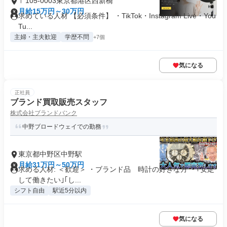
〒105-0003東京都港区西新橋
月給15万円～30万円
求めている人材 【必須条件】 ・TikTok・Instagram Live・You
Tu...
主婦・主夫歓迎
学歴不問
+7個
気になる
正社員
ブランド買取販売スタッフ
株式会社ブランドバンク
中野ブロードウェイでの勤務
東京都中野区中野駅
月給31万円～50万円
求める人材: ＜歓迎＞ ・ブランド品 時計の好きな方 ・｢安定
して働きたい｣｢し...
シフト自由
駅近5分以内
気になる