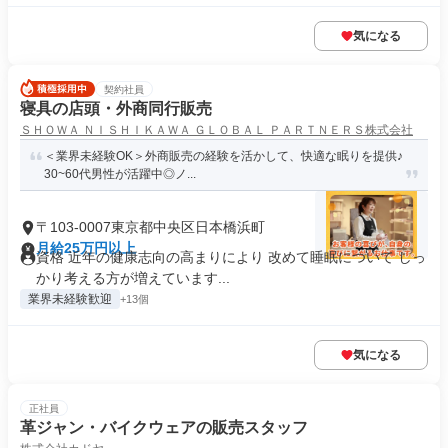
気になる
契約社員
寝具の店頭・外商同行販売
ＳＨＯＷＡ ＮＩＳＨＩＫＡＷＡ ＧＬＯＢＡＬ ＰＡＲＴＮＥＲＳ株式会社
＜業界未経験OK＞外商販売の経験を活かして、快適な眠りを提供♪
30~60代男性が活躍中◎ノ...
〒103-0007東京都中央区日本橋浜町
月給25万円以上
資格 近年の健康志向の高まりにより 改めて睡眠について しっ
かり考える方が増えています...
業界未経験歓迎
+13個
気になる
正社員
革ジャン・バイクウェアの販売スタッフ