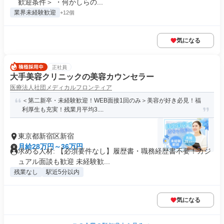
歓迎条件＞ ・何かしらの...
業界未経験歓迎
+12個
気になる
正社員
大手美容クリニックの美容カウンセラー
医療法人社団メディカルフロンティア
＜第二新卒・未経験歓迎！WEB面接1回のみ＞美容が好き必見！福
利厚生も充実！残業月平均3....
東京都新宿区新宿
月給28万円～36万円
求める人材: 【必須要件なし】履歴書・職務経歴書不要！カジ
ュアル面談も歓迎 未経験歓...
残業なし
駅近5分以内
気になる