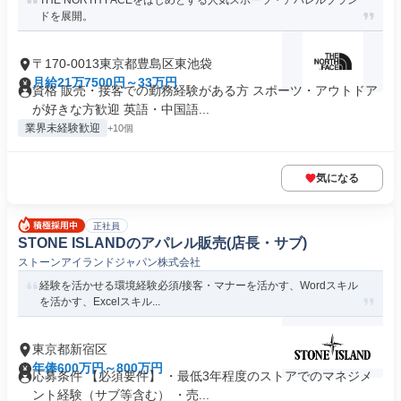
THE NORTH FACEをはじめとする人気スポーツ・アパレルブラン
ドを展開。
〒170-0013東京都豊島区東池袋
月給21万7500円～33万円
資格 販売・接客での勤務経験がある方 スポーツ・アウトドア
が好きな方歓迎 英語・中国語...
業界未経験歓迎
+10個
気になる
正社員
STONE ISLANDのアパレル販売(店長・サブ)
ストーンアイランドジャパン株式会社
経験を活かせる環境経験必須/接客・マナーを活かす、Wordスキル
を活かす、Excelスキル...
東京都新宿区
年俸600万円～800万円
応募条件 【必須要件】 ・最低3年程度のストアでのマネジメ
ント経験（サブ等含む） ・売...