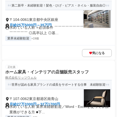
第二新卒・未経験歓迎！髪色・ひげ・ピアス・ネイル・服装自由◎
〒104-0061東京都中央区銀座
月給25万5000円～35万円
求めている人材 ⭐必須条件 ￣￣￣￣￣￣￣￣￣￣￣￣￣￣￣
￣￣￣￣￣ ◎高卒以上 ◎基...
業界未経験歓迎
+19個
気になる
正社員
ホーム家具・インテリアの店舗販売スタッフ
株式会社リッツウェル
世界が認める家具ブランドの成長をサポートする仕事 未経験歓迎
〒107-0062東京都港区南青山
月給27万3300円～32万1700円
求めている人材 業界未経験歓迎／Word・Excelを使って事務
業務ができる方 ■下...