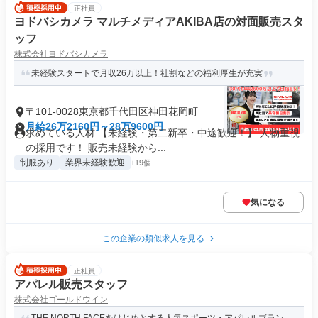
正社員
ヨドバシカメラ マルチメディアAKIBA店の対面販売スタ
ッフ
株式会社ヨドバシカメラ
未経験スタートで月収26万以上！社割などの福利厚生が充実
〒101-0028東京都千代田区神田花岡町
月給26万2160円～28万9600円
求めている人材 【未経験・第二新卒・中途歓迎！】 人物重視
の採用です！ 販売未経験から...
制服あり
業界未経験歓迎
+19個
気になる
この企業の類似求人を見る
正社員
アパレル販売スタッフ
株式会社ゴールドウイン