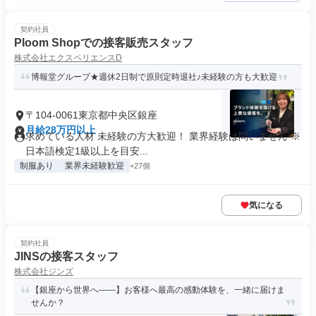
契約社員
Ploom Shopでの接客販売スタッフ
株式会社エクスペリエンスD
博報堂グループ★週休2日制で原則定時退社♪未経験の方も大歓迎
〒104-0061東京都中央区銀座
月給28万円以上
求めている人材 未経験の方大歓迎！ 業界経験は問いません ※
日本語検定1級以上を目安...
制服あり
業界未経験歓迎
+27個
気になる
契約社員
JINSの接客スタッフ
株式会社ジンズ
【銀座から世界へ――】お客様へ最高の感動体験を、一緒に届けま
せんか？