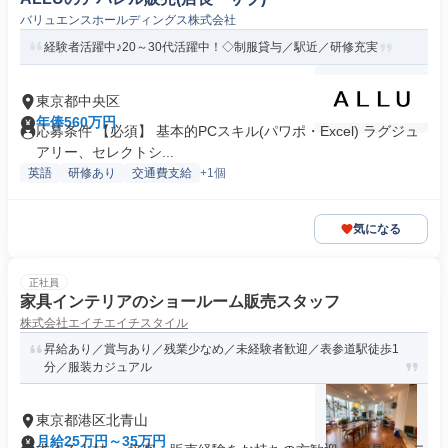
バリュエンスホールディングス株式会社
経験者活躍中♪20～30代活躍中！◇制服貸与／駅近／研修充実
東京都中央区
年俸560万円
応募条件 【必須】 基本的PCスキル(パワポ・Excel) ラグジュ
アリー、セレクトシ...
英語
研修あり
交通費支給
+1個
気になる
正社員
家具インテリアのショールーム販売スタッフ
株式会社エイチエイチスタイル
昇給あり／賞与あり／残業少なめ／未経験者歓迎／表参道駅徒歩1
分／服装カジュアル
東京都港区北青山
月給25万円～35万円