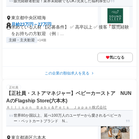
販売経験者歓迎！業界未経験でもOK♪充実した福利厚生◎
東京都中央区晴海
月給23万円～27万円
求めている人材 【応募条件】 ✅ 高卒以上 ✅ 接客・販売経験
をお持ちの方歓迎 （例：...
主婦・主夫歓迎
+14個
気になる
この企業の類似求人を見る
正社員
【正社員・ストアマネジャー】ベビーカーストア NUN
AのFlagship Store(六本木)
Ａｌｌｉｓｏｎ Ｂａｂｙ＆Ｐｅｔｓ Ｊａｐａｎ株式会社
世界80か国以上、延べ100万人のユーザーから愛されるベビーカ
ー・ペットカートブランド N...
東京都港区六本木