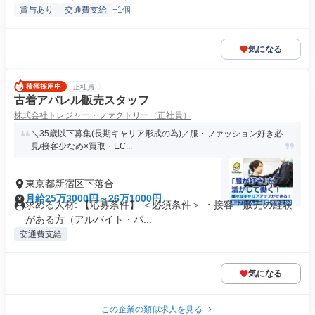
賞与あり
交通費支給
+1個
気になる
正社員
古着アパレル販売スタッフ
株式会社トレジャー・ファクトリー（正社員）
＼35歳以下募集(長期キャリア形成の為)／服・ファッション好き必
見/接客少なめ×買取・EC...
東京都新宿区下落合
月給25万3000円～26万1000円
求める人材: 【応募条件】 ＜必須条件＞ ・接客・販売の経験
がある方（アルバイト・パ...
交通費支給
気になる
この企業の類似求人を見る