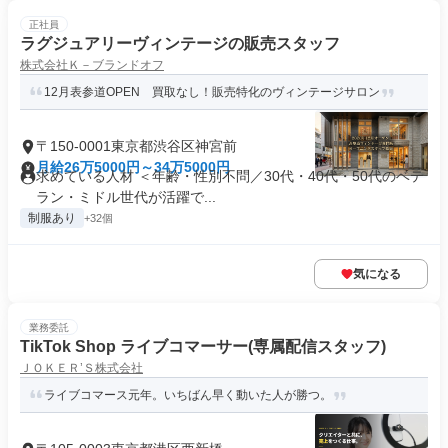
正社員
ラグジュアリーヴィンテージの販売スタッフ
株式会社Ｋ－ブランドオフ
12月表参道OPEN 買取なし！販売特化のヴィンテージサロン
〒150-0001東京都渋谷区神宮前
月給26万5000円～34万5000円
求めている人材 ＜年齢・性別不問／30代・40代・50代のベテ
ラン・ミドル世代が活躍で...
制服あり
+32個
気になる
業務委託
TikTok Shop ライブコマーサー(専属配信スタッフ)
ＪＯＫＥＲ’Ｓ株式会社
ライブコマース元年。いちばん早く動いた人が勝つ。