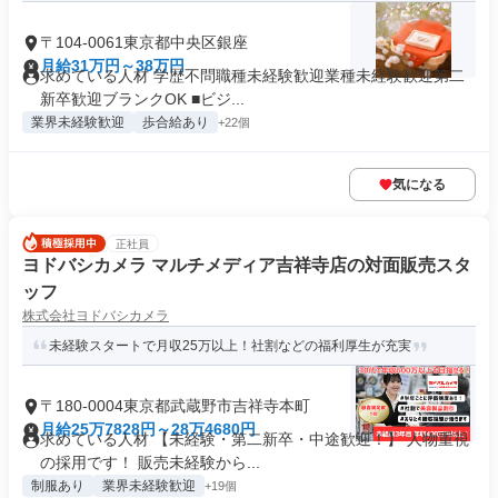
〒104-0061東京都中央区銀座
月給31万円～38万円
求めている人材 学歴不問職種未経験歓迎業種未経験歓迎第二
新卒歓迎ブランクOK ■ビジ...
業界未経験歓迎
歩合給あり
+22個
気になる
正社員
ヨドバシカメラ マルチメディア吉祥寺店の対面販売スタ
ッフ
株式会社ヨドバシカメラ
未経験スタートで月収25万以上！社割などの福利厚生が充実
〒180-0004東京都武蔵野市吉祥寺本町
月給25万7828円～28万4680円
求めている人材 【未経験・第二新卒・中途歓迎！】 人物重視
の採用です！ 販売未経験から...
制服あり
業界未経験歓迎
+19個