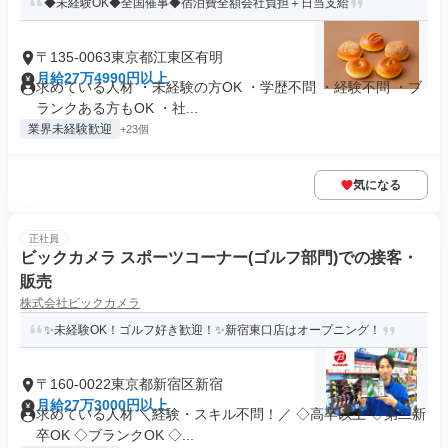
◆未経験OK◆全国催事◆宿泊費全額会社負担＋日当支給
〒135-0063東京都江東区有明
月給27万4990円以上
求めている人材 ・未経験の方OK ・学歴不問 ・経験不問 ・ブ
ランクある方もOK ・社...
業界未経験歓迎
+23個
気になる
正社員
ビックカメラ スポーツコーナー(ゴルフ部門)での接客・
販売
株式会社ビックカメラ
✨未経験OK！ゴルフ好き歓迎！✨新宿東口店はオープニング！
〒160-0022東京都新宿区新宿
月給27万3000円以上
求めている人材 ＼経験・スキル不問！／ ◇高卒以上 ◇第二新
卒OK ◇ブランクOK ◇...