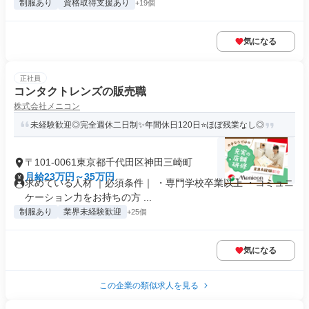
制服あり
資格取得支援あり
+19個
気になる
正社員
コンタクトレンズの販売職
株式会社メニコン
未経験歓迎◎完全週休二日制✨年間休日120日⭐ほぼ残業なし◎
〒101-0061東京都千代田区神田三崎町
月給23万円～35万円
求めている人材 ｜必須条件｜ ・専門学校卒業以上 ・コミュニ
ケーション力をお持ちの方 ...
制服あり
業界未経験歓迎
+25個
気になる
この企業の類似求人を見る