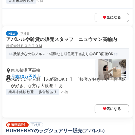
業界未経験歓迎
+7個
気になる
NEW
正社員
アパレルや雑貨の販売スタッフ ニュウマン高輪内
株式会社ＰＯＲＴＯＭ
残業少なめ◎ノルマ・転勤なし◎住宅手当あり◎WEB面接OK
東京都港区高輪
月給23万円以上
求めている人材 【未経験OK！ 】 「接客が好き」や「お洒落
が好き」な方は大歓迎！ あ...
業界未経験歓迎
歩合給あり
+25個
気になる
正社員
BURBERRYのラグジュアリー販売(アパレル)