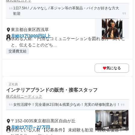
株式会社カドヤ
1日7.5H / ノルマなし / 革ジャン等の革製品・バイクが好きな方大
歓迎
東京都台東区西浅草
月給23万3000円以上
求める人材: * 円滑なコミュニケーションを図れる方 * 聞くこ
と、伝えることのどち...
交通費支給
気になる
正社員
インテリアブランドの販売・接客スタッフ
株式会社ニーディック
女性活躍中！完全週休2日制＆残業少なめ！充実の研修制度あり！
〒152-0035東京都目黒区自由が丘
月給23万円～27万円
求めている人材 【応募条件】 未経験も歓迎！経験者優遇！ ＜