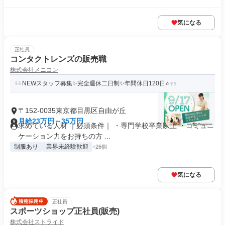
気になる
正社員
コンタクトレンズの販売職
株式会社メニコン
NEWスタッフ募集✨完全週休二日制✨年間休日120日⭐
〒152-0035東京都目黒区自由が丘
月給23万円～35万円
求めている人材 ｜必須条件｜ ・専門学校卒業以上 ・コミュニ
ケーション力をお持ちの方 ...
制服あり
業界未経験歓迎
+26個
気になる
正社員
スポーツショップ正社員(販売)
株式会社ストライド