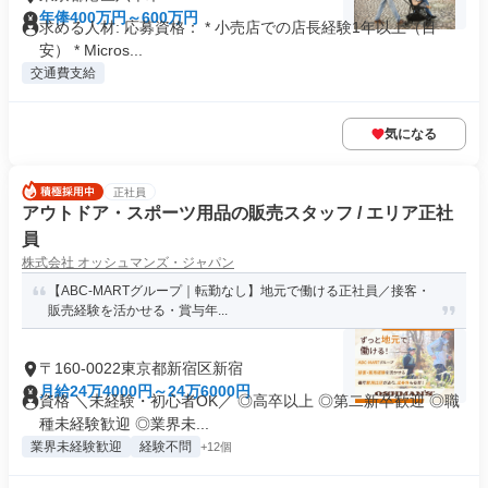
年俸400万円～600万円
求める人材: 応募資格： * 小売店での店長経験1年以上（目
安） * Micros...
交通費支給
気になる
正社員
アウトドア・スポーツ用品の販売スタッフ / エリア正社
員
株式会社 オッシュマンズ・ジャパン
【ABC-MARTグループ｜転勤なし】地元で働ける正社員／接客・
販売経験を活かせる・賞与年...
〒160-0022東京都新宿区新宿
月給24万4000円～24万6000円
資格 ＼未経験・初心者OK／ ◎高卒以上 ◎第二新卒歓迎 ◎職
種未経験歓迎 ◎業界未...
業界未経験歓迎
経験不問
+12個