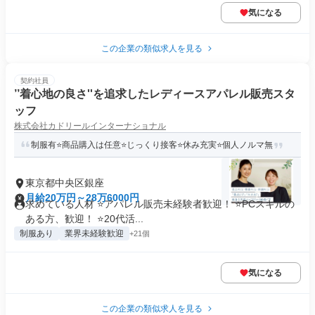
気になる
この企業の類似求人を見る
契約社員
’’着心地の良さ''を追求したレディースアパレル販売スタ
ッフ
株式会社カドリールインターナショナル
制服有⭐商品購入は任意⭐じっくり接客⭐休み充実⭐個人ノルマ無
東京都中央区銀座
月給20万円～28万6000円
求めている人材 ⭐アパレル販売未経験者歓迎！ ⭐PCスキルの
ある方、歓迎！ ⭐20代活...
制服あり
業界未経験歓迎
+21個
気になる
この企業の類似求人を見る