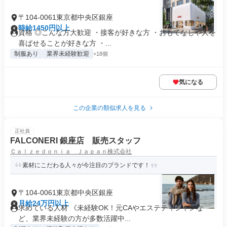
〒104-0061東京都中央区銀座
時給1450円以上
資格 ◎こんな方大歓迎 ・接客が好きな方 ・おもてなしや人を
喜ばせることが好きな方 ・...
制服あり
業界未経験歓迎
+18個
気になる
この企業の類似求人を見る
正社員
FALCONERI 銀座店 販売スタッフ
Ｃａｌｚｅｄｏｎｉａ Ｊａｐａｎ株式会社
素材にこだわる人々が今注目のブランドです！
〒104-0061東京都中央区銀座
月給24万円以上
求めている人材 《未経験OK！元CAやエステティシャンな
ど、業界未経験の方が多数活躍中...