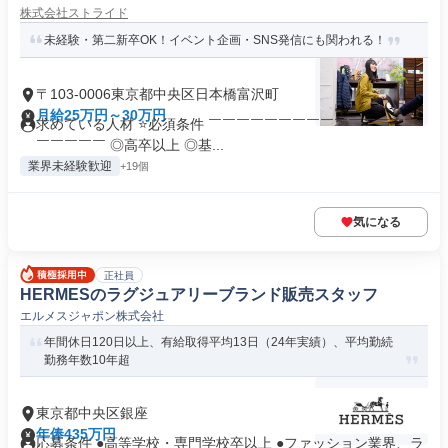
株式会社ストライド
未経験・第二新卒OK！イベント企画・SNS発信にも関われる！
〒103-0006東京都中央区日本橋富沢町
月給25万円～30万円
求めている人材 ⭐必須条件 ￣￣￣￣￣￣￣￣￣￣￣￣￣￣￣
￣￣￣￣￣ ◎高卒以上 ◎基...
業界未経験歓迎
+19個
気になる
正社員
HERMESのラグジュアリーブランド販売スタッフ
エルメスジャポン株式会社
年間休日120日以上、有給取得平均13日（24年実績）、平均勤続
勤務年数10年超
東京都中央区銀座
年俸435万円
応募条件 ●高等学校・専門学校卒以上 ●ファッション業界、ラ