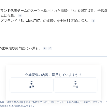
イングランド代表チームのスーツへ採用された高級生地』を限定復刻、全店
イムに掲載。
8
ズブランド『Berwick1707』の取扱いを全国31店舗に拡大。
8
の柔軟性や給与面に不満も。
9
10
ル株式会社
事業展開
企業調査の内容に満足していますか？
（グローバルスタイル）｜1着2万円台～
バルスタイル株式会社
満足
不満
スタイル株式会社
 カイシャの評判 (1144)
あり、当該企業の現状を完全に反映しているとは限りません。最新の情報は、企業の公式ウェブサイ
来変更される可能性があります。