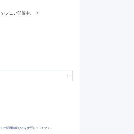
舗でフェア開催中。
8
トや採用情報などを参照してください。
https://jp.indeed.com/cmp/%E3%82%B0%E3%83%AD%E3%83%BC%E3%83%90%E3%83%AB%E3%82%B9%E3%82%BF%E3%82%A4%E3%83%AB%E6%A0%AA%E5%BC%8F%E4%BC%9A%E7%A4%BE-4/reviews