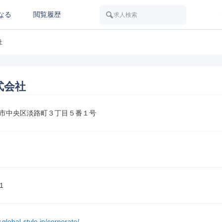
なる
閲覧履歴
求人検索
社
式会社
市中央区淡路町３丁目５番１号
1
.global-style.jp/corporate/