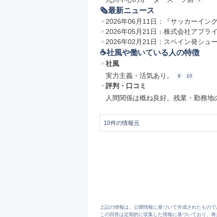
🗞最新ニュース
2026年06月11日：『サッカー
2026年05月21日：株式会社アプラ
2026年02月21日：スペイン発シュー
☕️社風や働いている人の特徴
社風
実力主義・活気あり。
9
10
評判・口コミ
人間関係は概ね良好。残業・勤務地
10
件の情報元
1
会社概要｜会社情報｜グローバルスタイ
2
グローバルスタイル（Global Style）｜
3
オーダースーツならGlobal Style
4
グローバルスタイル株式会社
5
株主・投資家の皆様へ｜IR情報｜グロー
6
代表メッセージ｜ビジョン｜グローバル
7
事業展開｜グローバルスタイル株式会社
8
お知らせ｜グローバルスタイル株式会社
9
グローバルスタイルの評判・口コミ - エン
上記の情報は、公開情報に基づいて作成されたもので
10
この回答は定期的に収集した情報に基づいており、将