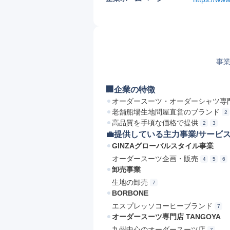
事業
🏢企業の特徴
オーダースーツ・オーダーシャツ専
老舗船場生地問屋直営のブランド
2
高品質を手頃な価格で提供
2
3
💼提供している主力事業/サービ
GINZAグローバルスタイル事業
オーダースーツ企画・販売
4
5
6
卸売事業
生地の卸売
7
BORBONE
エスプレッソコーヒーブランド
7
オーダースーツ専門店 TANGOYA
九州中心のオーダースーツ店
7