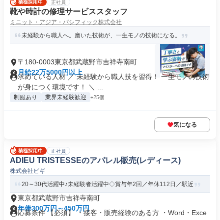
正社員
靴や時計の修理サービススタッフ
ミニット・アジア・パシフィック株式会社
未経験から職人へ。磨いた技術が、一生モノの技術になる。
〒180-0003東京都武蔵野市吉祥寺南町
月給22万5000円以上
求めている人材 ／ 未経験から職人技を習得！ 一生モノの技術
が身につく環境です！ ＼ ...
制服あり
業界未経験歓迎
+25個
気になる
正社員
ADIEU TRISTESSEのアパレル販売(レディース)
株式会社ビギ
20～30代活躍中♪未経験者活躍中◇賞与年2回／年休112日／駅近
東京都武蔵野市吉祥寺南町
年俸300万円～450万円
応募条件 【必須】 ・接客・販売経験のある方 ・Word・Exce