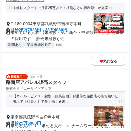
株式会社ヨドバシカメラ
未経験スタートで月収25万以上！社割などの福利厚生が充実
〒180-0004東京都武蔵野市吉祥寺本町
月給25万7828円～28万4680円
求めている人材 【未経験・第二新卒・中途歓迎！】 人物重視
の採用です！ 販売未経験から...
制服あり
業界未経験歓迎
+19個
気になる
契約社員
路面店アパレル販売スタッフ
株式会社サニーサイドアップ
【ネイル・ピアス・髪型・服装自由】お洒落な路面店の落ち着いた
環境で正社員として長く働く★未...
東京都武蔵野市吉祥寺本町
月給25万5000円
求める人材: ＜ 求める人材 ＞ チームワークよく働いてくれ