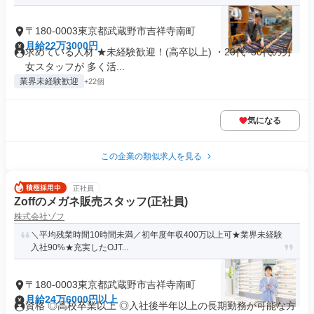
〒180-0003東京都武蔵野市吉祥寺南町
月給22万3000円
求めている人材 ★未経験歓迎！(高卒以上) ・20代~30代の男
女スタッフが 多く活...
業界未経験歓迎
+22個
気になる
この企業の類似求人を見る
正社員
Zoffのメガネ販売スタッフ(正社員)
株式会社ゾフ
＼平均残業時間10時間未満／初年度年収400万以上可★業界未経験
入社90%★充実したOJT...
〒180-0003東京都武蔵野市吉祥寺南町
月給24万6000円以上
資格 ◎高校卒業以上 ◎入社後半年以上の長期勤務が可能な方