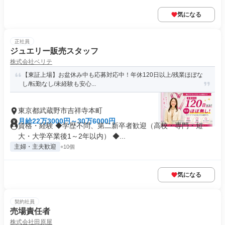
気になる
正社員
ジュエリー販売スタッフ
株式会社ベリテ
【東証上場】お盆休み中も応募対応中！年休120日以上/残業ほぼな
し/転勤なし/未経験も安心...
東京都武蔵野市吉祥寺本町
月給22万3000円～30万6000円
資格・経験 ◆学歴不問、第二新卒者歓迎（高校・専門・短
大・大学卒業後1～2年以内） ◆...
主婦・主夫歓迎
+10個
気になる
契約社員
売場責任者
株式会社田原屋