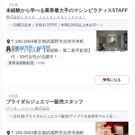
正社員
未経験から学べる業界最大手のマシンピラティスSTAFF
株式会社ＬＡＶＡ Ｉｎｔｅｒｎａｔｉｏｎａｌ
日曜日定休｜月収41万円可｜年間128日以上休み可✨
〒180-0004東京都武蔵野市吉祥寺本町
月給30万円～60万円
求めている人材 【未経験・第二新卒歓迎】 ・学歴不問 ・20
代・30代女性が活躍中！ ...
業界未経験歓迎
+29個
気になる
正社員
ブライダルジュエリー販売スタッフ
プリモ・ジャパン株式会社
正社員/ブライダルジュエリー販売/アイプリモ吉祥寺マルイ店
〒180-0003東京都武蔵野市吉祥寺南町