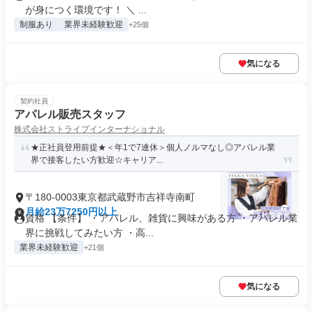
が身につく環境です！ ＼ ...
制服あり
業界未経験歓迎
+25個
気になる
契約社員
アパレル販売スタッフ
株式会社ストライプインターナショナル
★正社員登用前提★＜年1で7連休＞個人ノルマなし◎アパレル業
界で接客したい方歓迎☆キャリア...
〒180-0003東京都武蔵野市吉祥寺南町
月給23万7250円以上
資格 【条件】 ・アパレル、雑貨に興味がある方 ・アパレル業
界に挑戦してみたい方 ・高...
業界未経験歓迎
+21個
気になる