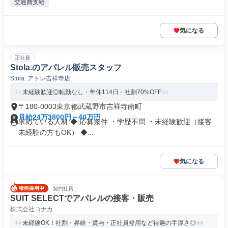
交通費支給
気になる
正社員
Stola.のアパレル販売スタッフ
Stola. アトレ吉祥寺店
未経験歓迎◎転勤なし・年休114日・社割70%OFF
〒180-0003東京都武蔵野市吉祥寺南町
月給24万3800円～40万円
求めている人材 ◆ 応募条件 ・学歴不問 ・未経験歓迎（接客
未経験の方もOK） ◆...
気になる
契約社員
SUIT SELECTでアパレルの接客・販売
株式会社コナカ
未経験OK！社割・昇給・賞与・正社員登用など待遇の手厚さ◎