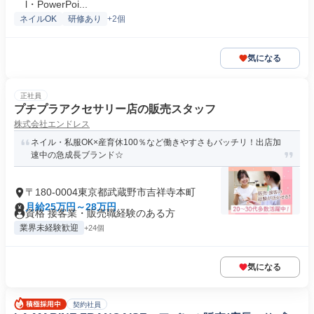
l・PowerPoi...
ネイルOK
研修あり
+2個
気になる
正社員
プチプラアクセサリー店の販売スタッフ
株式会社エンドレス
ネイル・私服OK×産育休100％など働きやすさもバッチリ！出店加
速中の急成長ブランド☆
〒180-0004東京都武蔵野市吉祥寺本町
月給25万円～28万円
資格 接客業・販売職経験のある方
業界未経験歓迎
+24個
気になる
契約社員