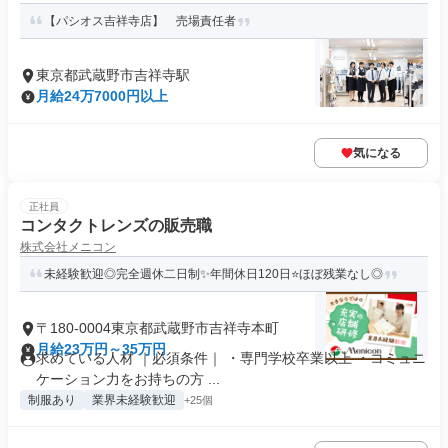
【パシオス吉祥寺店】 売場責任者
東京都武蔵野市吉祥寺駅
月給24万7000円以上
気になる
正社員
コンタクトレンズの販売職
株式会社メニコン
未経験歓迎◎完全週休二日制✨年間休日120日⭐ほぼ残業なし◎
〒180-0004東京都武蔵野市吉祥寺本町
月給23万円～35万円
求めている人材 ｜必須条件｜ ・専門学校卒業以上 ・コミュニ
ケーション力をお持ちの方 ...
制服あり
業界未経験歓迎
+25個