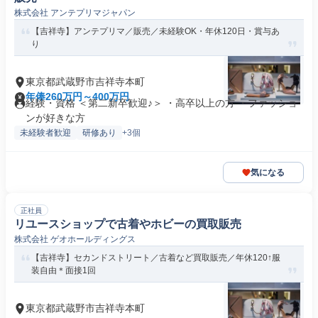
株式会社 アンテプリマジャパン
【吉祥寺】アンテプリマ／販売／未経験OK・年休120日・賞与あ
り
東京都武蔵野市吉祥寺本町
年俸260万円～400万円
経験・資格 ＜第二新卒歓迎♪＞ ・高卒以上の方 ・ファッショ
ンが好きな方
未経験者歓迎
研修あり
+3個
気になる
正社員
リユースショップで古着やホビーの買取販売
株式会社 ゲオホールディングス
【吉祥寺】セカンドストリート／古着など買取販売／年休120↑服
装自由＊面接1回
東京都武蔵野市吉祥寺本町