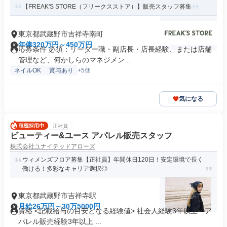
【FREAK'S STORE（フリークスストア）】販売スタッフ募集
東京都武蔵野市吉祥寺南町
年俸320万円～450万円
応募条件 必須：リーダー職・副店長・店長経験、または店舗
管理など、何かしらのマネジメン...
ネイルOK
賞与あり
+5個
気になる
正社員
ビューティー&ユース アパレル販売スタッフ
株式会社ユナイテッドアローズ
ウィメンズフロア募集【正社員】年間休日120日！安定環境で長く
働ける！多彩なキャリア選択◎
東京都武蔵野市吉祥寺駅
月給26万円～30万5000円
資格 <記載給与の目安となる経験値> 社会人経験3年以上・ア
パレル販売経験3年以上 ...