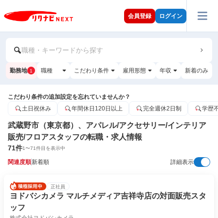
会員登録
ログイン
職種・キーワードから探す
勤務地
職種
こだわり条件
雇用形態
年収
新着のみ
1
こだわり条件の追加設定を忘れていませんか？
土日祝休み
年間休日120日以上
完全週休2日制
学歴
武蔵野市（東京都）、アパレル/アクセサリー/インテリア
販売/フロアスタッフの転職・求人情報
71
件
1
〜
71
件目を表示中
関連度順
新着順
詳細表示
正社員
ヨドバシカメラ マルチメディア吉祥寺店の対面販売スタ
ッフ