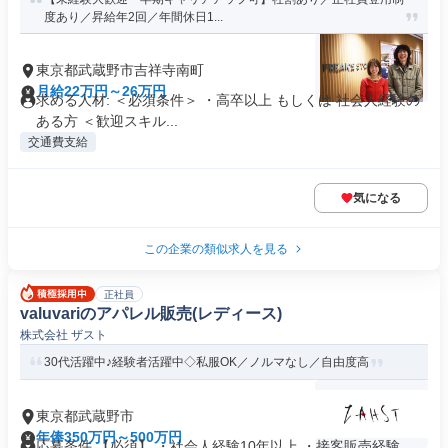
度あり／昇給年2回／年間休日1...
東京都武蔵野市吉祥寺南町
月給22万円～26万円
求める人材: ＜必須条件＞ ・高卒以上 もしくは 社会人経験の
ある方 ＜歓迎スキル...
交通費支給
気になる
この企業の類似求人を見る
正社員
valuvariのアパレル販売(レディース)
株式会社 ザスト
30代活躍中♪経験者活躍中◇私服OK／ノルマなし／自由度高
東京都武蔵野市
年俸350万円～500万円
応募条件 【必須】 ・社会人経験10年以上 ・接客販売経験