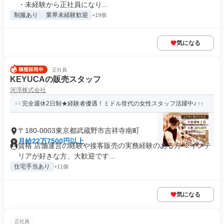
・未経験から正社員になり...
制服あり
業界未経験歓迎
+19個
気になる
正社員
KEYUCAの販売スタッフ
河淳株式会社
完全週休2日制★経験者優遇！ミドル世代の女性スタッフ活躍中♪
〒180-0003東京都武蔵野市吉祥寺南町
月給22万7500円以上
資格 店舗運営の経験や接客販売の実務経験のある方 ※インテ
リアが好きな方、大歓迎です...
住宅手当あり
+11個
気になる
正社員