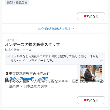
髪型・髪色自由
気になる
この企業の類似求人を見る
正社員
オンデーズの接客販売スタッフ
株式会社オンデーズ
【ノルマなし×残業月7h未満】仲間と協力して楽しく働く！休みも
取りやすく、プライベートも充...
東京都武蔵野市吉祥寺本町
月給23万5000円～28万円
求める人物像 ＼入社時に必要なスキル・経歴はなし！／ ＜必
須条件＞ 日本語能力試験（...
気になる