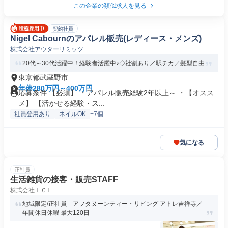
この企業の類似求人を見る
契約社員
Nigel Cabournのアパレル販売(レディース・メンズ)
株式会社アウターリミッツ
20代～30代活躍中！経験者活躍中♪◇社割あり／駅チカ／髪型自由
東京都武蔵野市
年俸280万円～400万円
応募条件 【必須】 ・アパレル販売経験2年以上～ ・【オスス
メ】 【活かせる経験・ス...
社員登用あり
ネイルOK
+7個
気になる
正社員
生活雑貨の接客・販売STAFF
株式会社ＩＣＬ
地域限定/正社員 アフタヌーンティー・リビング アトレ吉祥寺／
年間休日休暇 最大120日