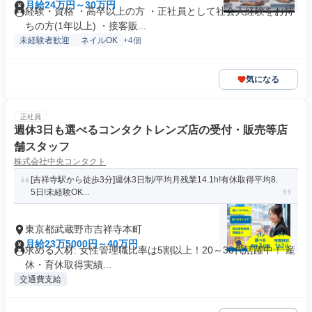
月給24万円～30万円
経験・資格 ・高卒以上の方 ・正社員として社会人経験をお持
ちの方(1年以上) ・接客販...
未経験者歓迎
ネイルOK
+4個
気になる
正社員
週休3日も選べるコンタクトレンズ店の受付・販売等店
舗スタッフ
株式会社中央コンタクト
[吉祥寺駅から徒歩3分]週休3日制/平均月残業14.1h!有休取得平均8.
5日!未経験OK...
東京都武蔵野市吉祥寺本町
月給23万5000円～40万円
求める人材: 女性管理職比率は5割以上！20～30代活躍中！ 産
休・育休取得実績...
交通費支給