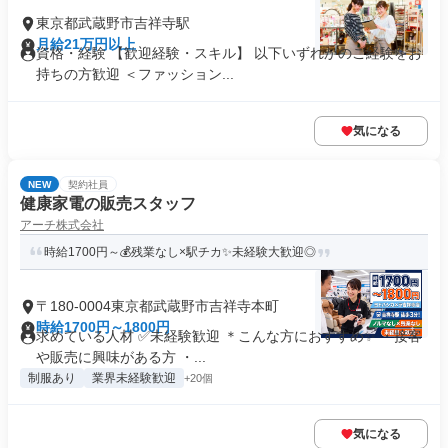
東京都武蔵野市吉祥寺駅
月給21万円以上
資格・経験 【歓迎経験・スキル】 以下いずれかのご経験をお
持ちの方歓迎 ＜ファッション...
気になる
NEW
契約社員
健康家電の販売スタッフ
アーチ株式会社
時給1700円～💰残業なし×駅チカ✨未経験大歓迎◎
〒180-0004東京都武蔵野市吉祥寺本町
時給1700円～1800円
求めている人材 ✅未経験歓迎 ＊こんな方におすすめ✨ ・接客
や販売に興味がある方 ・...
制服あり
業界未経験歓迎
+20個
気になる