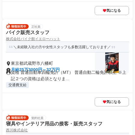
気になる
正社員
バイク販売スタッフ
株式会社バイク館イエローハット
＼未経験入社の方や女性スタッフも多数活躍しております／
東京都武蔵野市八幡町
月給25万3000円～32万円
資格 普通自動車四輪免許（MT） 普通自動二輪免許以上 ※上
記２つの資格は必須となりま...
交通費支給
気になる
契約社員
寝具やインテリア用品の接客・販売スタッフ
西川株式会社