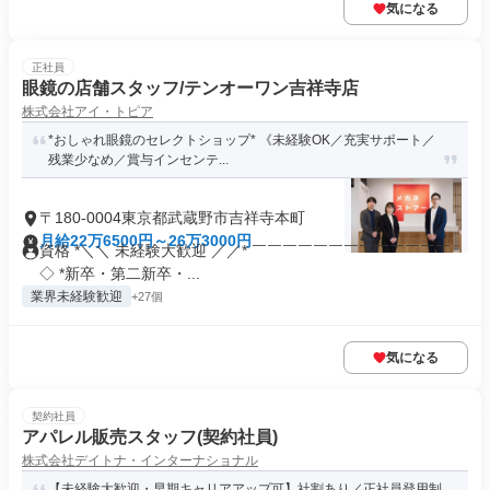
気になる
正社員
眼鏡の店舗スタッフ/テンオーワン吉祥寺店
株式会社アイ・トピア
*おしゃれ眼鏡のセレクトショップ* 《未経験OK／充実サポート／
残業少なめ／賞与インセンテ...
〒180-0004東京都武蔵野市吉祥寺本町
月給22万6500円～26万3000円
資格 *＼＼ 未経験大歓迎 ／／* ￣￣￣￣￣￣￣￣￣￣￣￣￣
◇ *新卒・第二新卒・...
業界未経験歓迎
+27個
気になる
契約社員
アパレル販売スタッフ(契約社員)
株式会社デイトナ・インターナショナル
【未経験大歓迎・早期キャリアアップ可】社割あり／正社員登用制