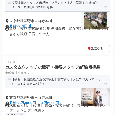
接客販売スタッフ／未経験・ブランクある方も活躍！主婦(夫)・フ
リーター歓迎♪買い物割引もあ...
東京都武蔵野市吉祥寺本町
月給22万円以上
資格・経験 未経験者歓迎 長期勤務可能な方歓迎 土日祝勤務で
きる方歓迎 子育て中の方...
気になる
正社員
カスタムウォッチの販売・接客スタッフ/経験者採用
株式会社Ｋｎｏｔ
【接客・販売経験のある方歓迎】賞与あり｜月給28.3万〜31.5万｜
おしゃれ好きさん必見！...
東京都武蔵野市吉祥寺本町
月給28万3000円～31万5000円
求める人材: 【必須】 販売・接客経験（年数不問） 《歓迎》
店長または店長代理と...