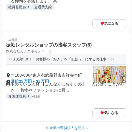
る仲間を募集します。 具...
社員登用あり
交通費支給
気になる
正社員
振袖レンタルショップの接客スタッフ(6)
株式会社カナエキモノハーツ
未経験OK！！お客様の「好き」を「似合う」にするお仕事！
〒180-0004東京都武蔵野市吉祥寺本町
月給23万円～33万円
求めている人材 【こんな方におすすめ】 ・人と話すことが好
き ・着物やファッションに興...
介護休暇あり
+12個
気になる
この企業の類似求人を見る