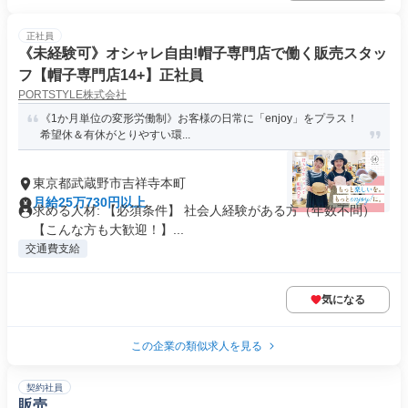
正社員
《未経験可》オシャレ自由!帽子専門店で働く販売スタッ
フ【帽子専門店14+】正社員
PORTSTYLE株式会社
《1か月単位の変形労働制》お客様の日常に「enjoy」をプラス！
希望休＆有休がとりやすい環...
東京都武蔵野市吉祥寺本町
月給25万730円以上
求める人材: 【必須条件】 社会人経験がある方（年数不問）
【こんな方も大歓迎！】...
交通費支給
気になる
この企業の類似求人を見る
契約社員
販売