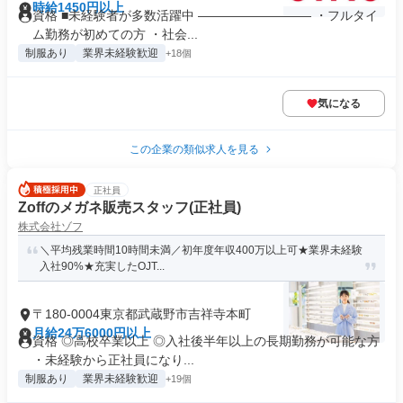
時給1450円以上
資格 ■未経験者が多数活躍中 ――――――――― ・フルタイ
ム勤務が初めての方 ・社会...
制服あり
業界未経験歓迎
+18個
気になる
この企業の類似求人を見る
正社員
Zoffのメガネ販売スタッフ(正社員)
株式会社ゾフ
＼平均残業時間10時間未満／初年度年収400万以上可★業界未経験
入社90%★充実したOJT...
〒180-0004東京都武蔵野市吉祥寺本町
月給24万6000円以上
資格 ◎高校卒業以上 ◎入社後半年以上の長期勤務が可能な方
・未経験から正社員になり...
制服あり
業界未経験歓迎
+19個