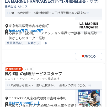
LA MARINE FRANCAISEのアパレル販売(店長・サブ)
株式会社バルコス
20～30代活躍中！経験者活躍中◇正社員登用あり／駅直結
東京都武蔵野市吉祥寺南町
年俸324万円～400万円
応募条件 【必須】 ・ファッション業界での接客・販売経験 ・
何かしらのリーダー経験 ...
社員登用あり
転勤なし
+3個
気になる
正社員
靴や時計の修理サービススタッフ
ミニット・アジア・パシフィック株式会社
未経験から職人へ。磨いた技術が、一生モノの技術になる。
〒180-0004東京都武蔵野市吉祥寺本町
月給22万5000円以上
求めている人材 ／ 未経験から職人技を習得！ 一生モノの技術