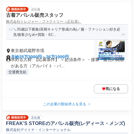
正社員
古着アパレル販売スタッフ
株式会社トレジャー・ファクトリー（正社員）
＼35歳以下募集(長期キャリア形成の為)／服・ファッション好き必
見/接客少なめ×買取・EC...
東京都武蔵野市境
月給25万3000円～26万1000円
求める人材: 【応募条件】 ＜必須条件＞ ・接客・販売の経験
がある方（アルバイト・パ...
交通費支給
気になる
この企業の類似求人を見る
正社員
FREAK'S STOREのアパレル販売(レディース・メンズ)
株式会社デイトナ・インターナショナル