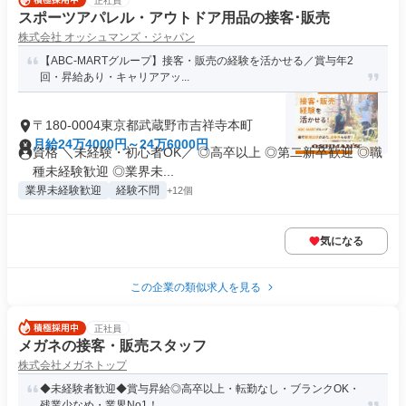
正社員
スポーツアパレル・アウトドア用品の接客･販売
株式会社 オッシュマンズ・ジャパン
【ABC-MARTグループ】接客・販売の経験を活かせる／賞与年2
回・昇給あり・キャリアアッ...
〒180-0004東京都武蔵野市吉祥寺本町
月給24万4000円～24万6000円
資格 ＼未経験・初心者OK／ ◎高卒以上 ◎第二新卒歓迎 ◎職
種未経験歓迎 ◎業界未...
業界未経験歓迎
経験不問
+12個
気になる
この企業の類似求人を見る
正社員
メガネの接客・販売スタッフ
株式会社メガネトップ
◆未経験者歓迎◆賞与昇給◎高卒以上・転勤なし・ブランクOK・
残業少なめ・業界No1！