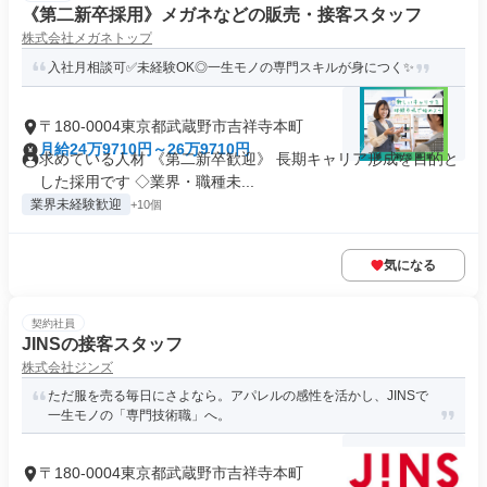
《第二新卒採用》メガネなどの販売・接客スタッフ
株式会社メガネトップ
入社月相談可✅未経験OK◎一生モノの専門スキルが身につく✨
〒180-0004東京都武蔵野市吉祥寺本町
月給24万9710円～26万9710円
求めている人材 《第二新卒歓迎》 長期キャリア形成を目的と
した採用です ◇業界・職種未...
業界未経験歓迎
+10個
気になる
契約社員
JINSの接客スタッフ
株式会社ジンズ
ただ服を売る毎日にさよなら。アパレルの感性を活かし、JINSで
一生モノの「専門技術職」へ。
〒180-0004東京都武蔵野市吉祥寺本町