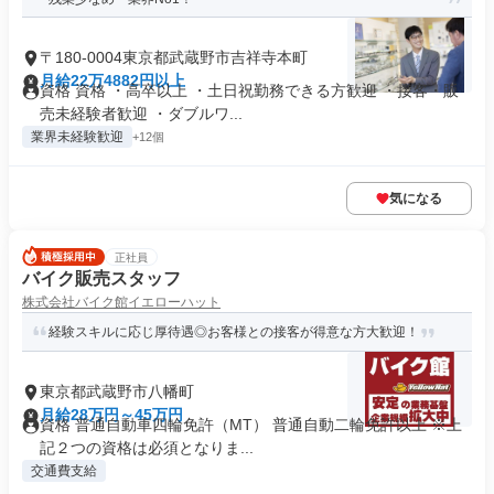
〒180-0004東京都武蔵野市吉祥寺本町
月給22万4882円以上
資格 資格 ・高卒以上 ・土日祝勤務できる方歓迎 ・接客・販
売未経験者歓迎 ・ダブルワ...
業界未経験歓迎
+12個
気になる
正社員
バイク販売スタッフ
株式会社バイク館イエローハット
経験スキルに応じ厚待遇◎お客様との接客が得意な方大歓迎！
東京都武蔵野市八幡町
月給28万円～45万円
資格 普通自動車四輪免許（MT） 普通自動二輪免許以上 ※上
記２つの資格は必須となりま...
交通費支給