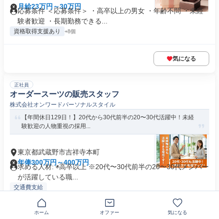
月給23万円～30万円
応募条件 ＜応募条件＞ ・高卒以上の男女 ・年齢不問 ・未経
験者歓迎 ・長期勤務できる...
資格取得支援あり
+8個
気になる
正社員
オーダースーツの販売スタッフ
株式会社オンワードパーソナルスタイル
【年間休日129日！】20代から30代前半の20〜30代活躍中！未経
験歓迎の人物重視の採用...
東京都武蔵野市吉祥寺本町
年俸300万円～400万円
求める人材: ◉高卒以上 ※20代〜30代前半の20〜30代メンバー
が活躍している職...
交通費支給
ホーム
オファー
気になる
気になる