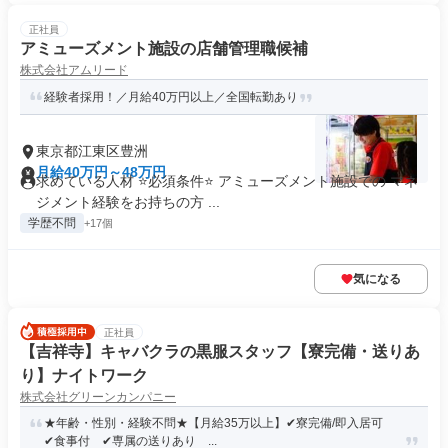
正社員
アミューズメント施設の店舗管理職候補
株式会社アムリード
経験者採用！／月給40万円以上／全国転勤あり
東京都江東区豊洲
月給40万円～48万円
求めている人材 ⭐必須条件⭐ アミューズメント施設での マネ
ジメント経験をお持ちの方 ...
学歴不問
+17個
気になる
正社員
【吉祥寺】キャバクラの黒服スタッフ【寮完備・送りあ
り】ナイトワーク
株式会社グリーンカンパニー
★年齢・性別・経験不問★【月給35万以上】✔寮完備/即入居可
✔食事付 ✔専属の送りあり ...