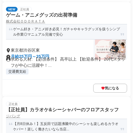
NEW
正社員
ゲーム・アニメグッズの出荷準備
株式会社ＯＤＯＲＡＴＡ
ゲーム好き・アニメ好き必見！ガチャやキャラグッズを扱うシンプ
ル作業◎マニュアル完備で安心
東京都渋谷区東
月給25万円～35万円
求める人材: 【必須条件】 高卒以上 【歓迎条件】 20代スタッ
フが中心に活躍中！...
交通費支給
気になる
正社員
【正社員】カラオケ&シーシャバーのフロアスタッフ
ジパング
【月8日休み！】五反田で話題沸騰中のシーシャも楽しめるカラオ
ケバー！楽しく働きたいなら当店...