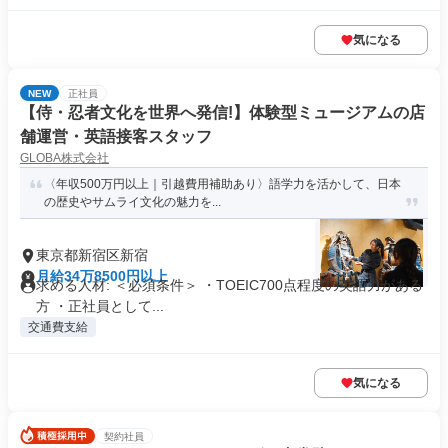
気になる
NEW
正社員
【侍・忍者文化を世界へ発信!】体験型ミュージアムの店
舗運営・英語接客スタッフ
GLOBA株式会社
〈年収500万円以上｜引越費用補助あり〉語学力を活かして、日本
の歴史やサムライ文化の魅力を...
東京都新宿区新宿
月給34万8500円以上
求める人材: ＜必須条件＞ ・TOEIC700点程度の英語力がある
方 ・正社員として...
交通費支給
気になる
契約社員