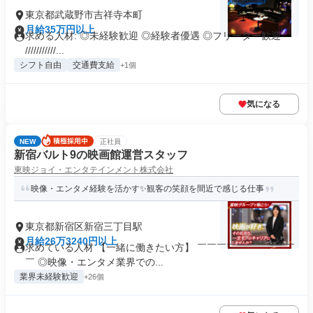
東京都武蔵野市吉祥寺本町
月給35万円以上
求める人材: ◎未経験歓迎 ◎経験者優遇 ◎フリーター歓迎
///////////...
シフト自由
交通費支給
+1個
気になる
NEW
正社員
新宿バルト9の映画館運営スタッフ
東映ジョイ・エンタテインメント株式会社
映像・エンタメ経験を活かす✨観客の笑顔を間近で感じる仕事
東京都新宿区新宿三丁目駅
月給26万3240円以上
求めている人材 【一緒に働きたい方】 ￣￣￣￣￣￣￣￣￣￣
￣ ◎映像・エンタメ業界での...
業界未経験歓迎
+26個