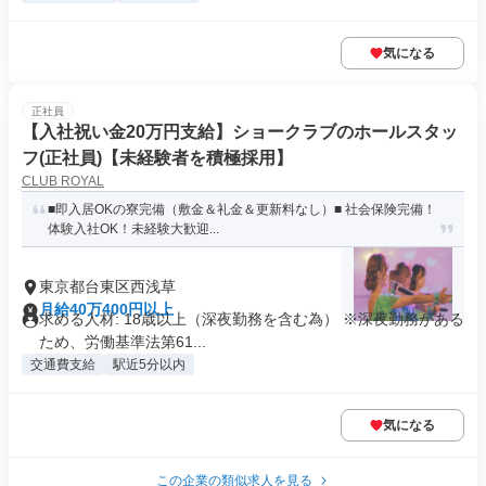
気になる
正社員
【入社祝い金20万円支給】ショークラブのホールスタッ
フ(正社員)【未経験者を積極採用】
CLUB ROYAL
■即入居OKの寮完備（敷金＆礼金＆更新料なし）■ 社会保険完備！
体験入社OK！未経験大歓迎...
東京都台東区西浅草
月給40万400円以上
求める人材: 18歳以上（深夜勤務を含む為） ※深夜勤務がある
ため、労働基準法第61...
交通費支給
駅近5分以内
気になる
この企業の類似求人を見る