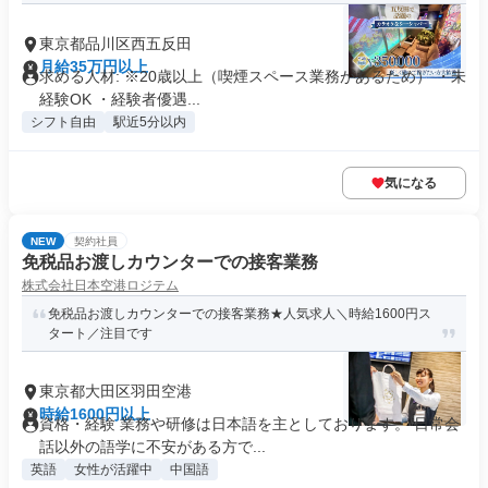
東京都品川区西五反田
月給35万円以上
求める人材: ※20歳以上（喫煙スペース業務があるため） ・未
経験OK ・経験者優遇...
シフト自由
駅近5分以内
気になる
NEW
契約社員
免税品お渡しカウンターでの接客業務
株式会社日本空港ロジテム
免税品お渡しカウンターでの接客業務★人気求人＼時給1600円ス
タート／注目です
東京都大田区羽田空港
時給1600円以上
資格・経験 業務や研修は日本語を主としております。 日常会
話以外の語学に不安がある方で...
英語
女性が活躍中
中国語