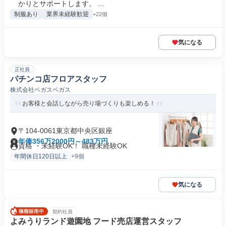
かりとサポートします。 ...
制服あり
業界未経験歓迎
+22個
気になる
正社員
パチンコ店フロアスタッフ
株式会社ベガスベガス
お客様と会話しながら売り場づくりも楽しめる！
〒104-0061東京都中央区銀座
年俸356万2000円～483万円
資格 ・未経験OK！ 職種未経験OK
年間休日120日以上
+9個
気になる
契約社員
よみうりランド遊園地 フード売店運営スタッフ