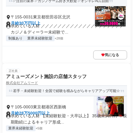
✅注目の業界 ✅カジノゲーム好き大歓迎 ✅オシャレALL自由
〒155-0031東京都世田谷区北沢
月給30万円以上
求めている人材 ／／／／／／／／／／／／／／／／／／／／
カジノ＆ディーラー未経験で...
制服あり
業界未経験歓迎
+28個
気になる
正社員
アミューズメント施設の店舗スタッフ
株式会社アムリード
若手・未経験歓迎！全国で経験を積みながらキャリアアップ可能☆
〒105-0003東京都港区西新橋
月給28万5000円以上
求めている人材 【未経験歓迎・大卒以上】 35歳未満の方 ※長
期勤続によるキャリア形成...
業界未経験歓迎
+5個