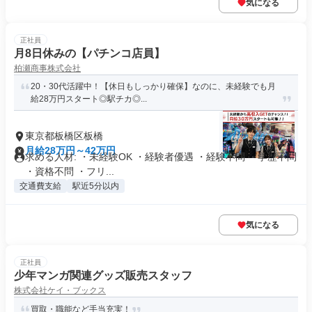
気になる
正社員
月8日休みの【パチンコ店員】
柏瀬商事株式会社
20・30代活躍中！【休日もしっかり確保】なのに、未経験でも月
給28万円スタート◎駅チカ◎...
東京都板橋区板橋
月給28万円～42万円
求める人材: ・未経験OK ・経験者優遇 ・経験不問 ・学歴不問
・資格不問 ・フリ...
交通費支給
駅近5分以内
気になる
正社員
少年マンガ関連グッズ販売スタッフ
株式会社ケイ・ブックス
買取・職能など手当充実！