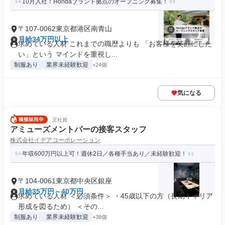
10月入社！Hondaブランド拠点のオープニング募集！
〒107-0062東京都港区南青山
月給34万円以上
求めている人材 これまでの職歴よりも 「お客様を笑顔にした
い」という マインドを重視し...
制服あり
業界未経験歓迎
+24個
気になる
正社員
アミューズメントバーの接客スタッフ
株式会社イデアコーポレーション
年収600万円以上可！週休2日／各種手当あり／未経験歓迎！
〒104-0061東京都中央区銀座
月給35万円～40万円
求めている人材 ＜必須条件＞ ・45歳以下の方（長期キャリア
形成を図るため） ＜その...
制服あり
業界未経験歓迎
+38個