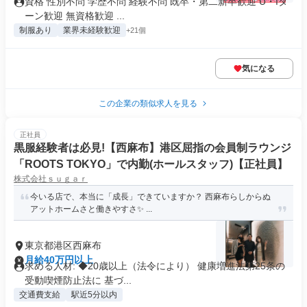
資格 性別不問 学歴不問 経験不問 既卒・第二新卒歓迎 U・Iタ
ーン歓迎 無資格歓迎 ...
制服あり
業界未経験歓迎
+21個
気になる
この企業の類似求人を見る
正社員
黒服経験者は必見!【西麻布】港区屈指の会員制ラウンジ
「ROOTS TOKYO」で内勤(ホールスタッフ)【正社員】
株式会社ｓｕｇａｒ
今いる店で、本当に「成長」できていますか？ 西麻布らしからぬ
アットホームさと働きやすさ✨ ...
東京都港区西麻布
月給40万円以上
求める人材: ◆20歳以上（法令により） 健康増進法第25条の
受動喫煙防止法に 基づ...
交通費支給
駅近5分以内