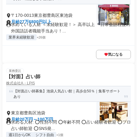
〒170-0013東京都豊島区東池袋
月給27万6800円以上
求めている人材 ＜未経験歓迎！＞ 高卒以上 ＊日常会話程度の
外国語話者職能手当あり！...
業界未経験歓迎
+26個
気になる
業務委託
【対面】占い師
株式会社A・LPIS
【対面占い師募集】池袋人気占い館｜高歩合50％｜集客サポート
あり
東京都豊島区池袋
月給20万円～100万円
求める人材: ⭕性別不問 ⭕年齢不問 ⭕占い経験者歓迎 ⭕プロ
占い師歓迎 ⭕SNS発...
週1日からOK
シフト自由
+1個