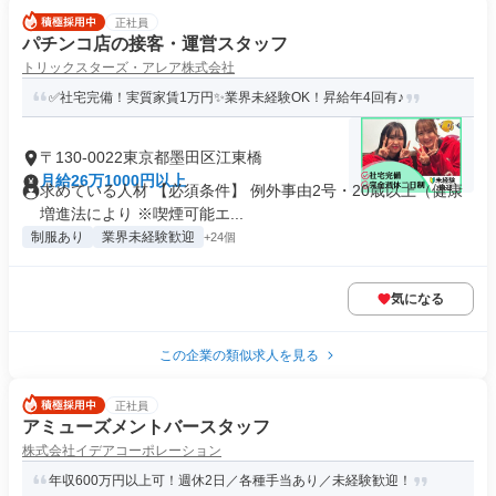
正社員
パチンコ店の接客・運営スタッフ
トリックスターズ・アレア株式会社
✅社宅完備！実質家賃1万円✨業界未経験OK！昇給年4回有♪
〒130-0022東京都墨田区江東橋
月給26万1000円以上
求めている人材 【必須条件】 例外事由2号・20歳以上（健康
増進法により ※喫煙可能エ...
制服あり
業界未経験歓迎
+24個
気になる
この企業の類似求人を見る
正社員
アミューズメントバースタッフ
株式会社イデアコーポレーション
年収600万円以上可！週休2日／各種手当あり／未経験歓迎！