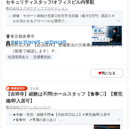
セキュリティスタッフ/オフィスビル内常駐
株式会社エグゼクティブプロテクション
研修・サポート体制が充実◎住宅手当完備（最大5万円）英語スキ
ルが活かせるグローバルな環境で...
東京都多摩市
月給31万7976円～38万3573円
求める人材: 【必須条件】 警備業法の欠格事由に該当しない方
（面接で確認します） P...
社員登用あり
交通費支給
気になる
正社員
【吉祥寺】経験は不問!ホールスタッフ【食事〇】【寮完
備/即入居可】
株式会社グリーンカンパニー
★年齢・性別・経験不問★【月給35万以上】✔寮完備/即入居可
✔食事付 ✔専属の送りあり ...