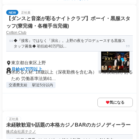
NEW
正社員
【ダンスと音楽が彩るナイトクラブ】ボーイ・黒服スタ
ッフ(寮完備・各種手当完備)
Cotton Club
◆『接客』ではなく「演出」。上野の夜をプロデュースする黒服ス
タッフ募集◆ 初任給40万円以...
東京都台東区上野
月給40万円以上
求める人材: 18歳以上（深夜勤務を含む為） ※深夜勤務がある
ため 労働基準法第61...
交通費支給
駅近5分以内
気になる
正社員
未経験歓迎✨話題の本格カジノBARのカジノディーラー
株式会社原テクノ