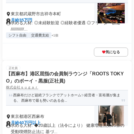
東京都武蔵野市吉祥寺本町
月給35万円
求める人材: ◎未経験歓迎 ◎経験者優遇 ◎フリーター歓迎
///////////...
シフト自由
交通費支給
+1個
気になる
正社員
【西麻布】港区屈指の会員制ラウンジ「ROOTS TOKY
O」のボーイ・黒服(正社員)
株式会社ｓｕｇａｒ
西麻布だけど超絶フランクでアットホーム✨経営者・富裕層が集ま
る、 西麻布で最も勢いのある会...
東京都港区西麻布
月給40万円以上
求める人材: ◆20歳以上（法令により） 健康増進法第25条の
受動喫煙防止法に 基づ...