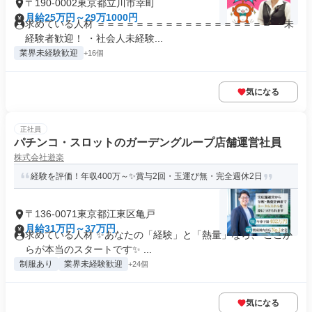
〒190-0002東京都立川市幸町
月給25万円～29万1000円
求めている人材 ＝＝＝＝＝＝＝＝＝＝＝＝＝＝＝＝＝＝ ・未
経験者歓迎！ ・社会人未経験...
業界未経験歓迎
+16個
気になる
正社員
パチンコ・スロットのガーデングループ店舗運営社員
株式会社遊楽
経験を評価！年収400万～✨賞与2回・玉運び無・完全週休2日
〒136-0071東京都江東区亀戸
月給31万円～37万円
求めている人材 ✨あなたの「経験」と「熱量」なら、 ここか
らが本当のスタートです✨ ...
制服あり
業界未経験歓迎
+24個
気になる