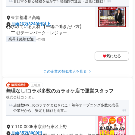
非日常を創る経験を活かす✨映画館の運営・企画に挑戦！
東京都港区高輪
月給26万3240円以上
求めている人材 【一緒に働きたい方】 ￣￣￣￣￣￣￣￣￣￣
￣ ◎テーマパーク・レジャー...
業界未経験歓迎
+26個
気になる
この企業の類似求人を見る
正社員
無理なし!コラボ多数のカラオケ店で運営スタッフ
株式会社コシダカ
店舗数No.1のカラオケまねきねこ！毎年オープニング多数の成長
企業だから、安定も挑戦も両立...
〒110-0005東京都台東区上野
月給35万8000円