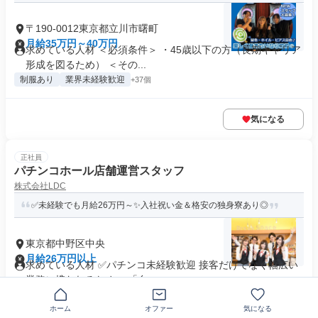
〒190-0012東京都立川市曙町
月給35万円～40万円
求めている人材 ＜必須条件＞ ・45歳以下の方（長期キャリア
形成を図るため） ＜その...
制服あり
業界未経験歓迎
+37個
気になる
正社員
パチンコホール店舗運営スタッフ
株式会社LDC
✅未経験でも月給26万円～✨️入社祝い金＆格安の独身寮あり◎
東京都中野区中央
月給26万円以上
求めている人材 ✅パチンコ未経験歓迎 接客だけでなく幅広い
業務に携われるため、 「自...
制服あり
業界未経験歓迎
+26個
ホーム
オファー
気になる