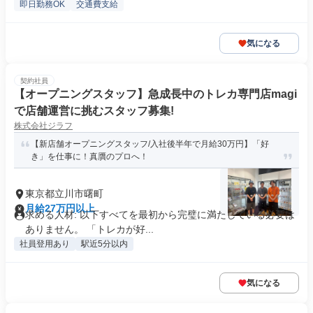
即日勤務OK
交通費支給
気になる
契約社員
【オープニングスタッフ】急成長中のトレカ専門店magi
で店舗運営に挑むスタッフ募集!
株式会社ジラフ
【新店舗オープニングスタッフ/入社後半年で月給30万円】「好
き」を仕事に！真贋のプロへ！
東京都立川市曙町
月給27万円以上
求める人材: 以下すべてを最初から完璧に満たしている必要は
ありません。 「トレカが好...
社員登用あり
駅近5分以内
気になる