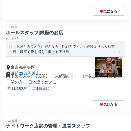
気になる
正社員
ホールスタッフ|銀座のお店
Hush×2
「お酒とカラオケが好きなら、即戦力です。」経験よりも人柄重
視。銀座で腰を据えて働ける正社員...
東京都中央区
月給33万円以上
求める人材: 【必須】 ・未経験OK！ ・1年以上の長期勤務希
望の方 ・日本語でのス...
即日勤務OK
交通費支給
気になる
正社員
ナイトワーク店舗の管理・運営スタッフ