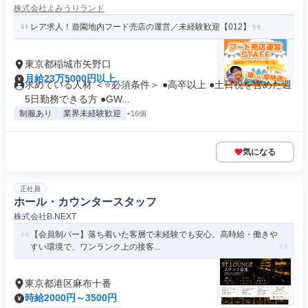
株式会社よみうりランド
レア求人！遊園地内フード売店の運営／未経験歓迎【012】
東京都稲城市矢野口
月給23万5000円以上
求めている人材 ＜⭐必須条件＞ ●高卒以上 ●土日祝を含めた週
5日勤務できる方 ●GW...
制服あり
業界未経験歓迎
+16個
気になる
正社員
ホール・カウンタースタッフ
株式会社B.NEXT
【会員制バー】落ち着いた客層で未経験でも安心。高時給・働きや
すい環境で、ワンランク上の接客...
東京都港区麻布十番
時給2000円～3500円