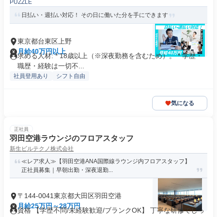
PUZZLE
日払い・週払い対応！ その日に働いた分を手にできます
東京都台東区上野
月給40万円以上
求める人材: * 18歳以上（※深夜勤務を含むため）。 * 学歴・
職歴・経験は一切不...
社員登用あり
シフト自由
気になる
正社員
羽田空港ラウンジのフロアスタッフ
新生ビルテクノ株式会社
≪レア求人≫【羽田空港ANA国際線ラウンジ内フロアスタッフ】
正社員募集｜早朝出勤・深夜退勤...
〒144-0041東京都大田区羽田空港
月給25万円～28万円
資格 【学歴不問/未経験歓迎/ブランクOK】 丁寧な研修でしっ