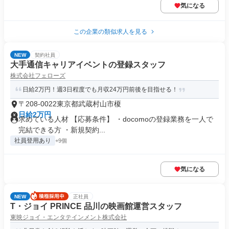
気になる
この企業の類似求人を見る
NEW
契約社員
大手通信キャリアイベントの登録スタッフ
株式会社フェローズ
日給2万円！週3日程度でも月収24万円前後を目指せる！
〒208-0022東京都武蔵村山市榎
日給2万円
求めている人材 【応募条件】 ・docomoの登録業務を一人で
完結できる方 ・新規契約...
社員登用あり
+9個
気になる
NEW
正社員
T・ジョイ PRINCE 品川の映画館運営スタッフ
東映ジョイ・エンタテインメント株式会社