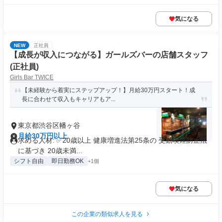
気になる
NEW
正社員
【成長が収入につながる】ガールズバーの店舗スタッフ
(正社員)
Girls Bar TWICE
【未経験から着実にステップアップ！】月給30万円スタート！成
長に合わせて収入もキャリアもア...
東京都渋谷区幡ヶ谷
月給30万円以上
求める人材: ✅20歳以上 健康増進法第25条の 受動喫煙防止法
に基づき 20歳未満...
シフト自由
即日勤務OK
+1個
気になる
この企業の類似求人を見る