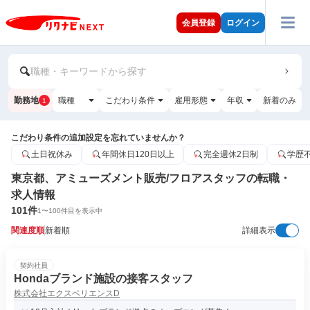
会員登録
ログイン
職種・キーワードから探す
勤務地
職種
こだわり条件
雇用形態
年収
新着のみ
1
こだわり条件の追加設定を忘れていませんか？
土日祝休み
年間休日120日以上
完全週休2日制
学歴
東京都、アミューズメント販売/フロアスタッフの転職・
求人情報
101
件
1
〜
100
件目を表示中
関連度順
新着順
詳細表示
契約社員
Hondaブランド施設の接客スタッフ
株式会社エクスペリエンスD