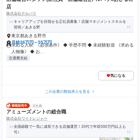
店
株式会社デルパラ
キャリアアップを目指せる正社員募集！店舗マネジメントスキルを
習得／あきる野
東京都あきる野市
月給26万円～55万円
求める人材: 《必須条件》 ◆ 学歴不問 ◆ 未経験歓迎 《求める
人物像》 ◆ お...
交通費支給
気になる
この企業の類似求人を見る
正社員
アミューズメントの総合職
株式会社ワイドレジャー
全国経験で一気に成長できる店舗運営！20代で年収500万円以上も
可♪