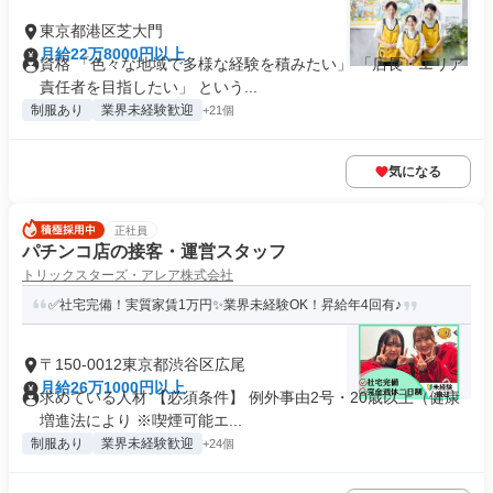
東京都港区芝大門
月給22万8000円以上
資格 「色々な地域で多様な経験を積みたい」 「店長・エリア
責任者を目指したい」 という...
制服あり
業界未経験歓迎
+21個
気になる
正社員
パチンコ店の接客・運営スタッフ
トリックスターズ・アレア株式会社
✅社宅完備！実質家賃1万円✨業界未経験OK！昇給年4回有♪
〒150-0012東京都渋谷区広尾
月給26万1000円以上
求めている人材 【必須条件】 例外事由2号・20歳以上（健康
増進法により ※喫煙可能エ...
制服あり
業界未経験歓迎
+24個