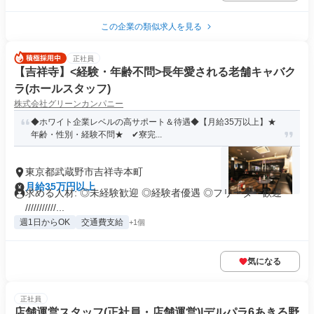
この企業の類似求人を見る
正社員
【吉祥寺】<経験・年齢不問>長年愛される老舗キャバク
ラ(ホールスタッフ)
株式会社グリーンカンパニー
◆ホワイト企業レベルの高サポート＆待遇◆【月給35万以上】★
年齢・性別・経験不問★ ✔寮完...
東京都武蔵野市吉祥寺本町
月給35万円以上
求める人材: ◎未経験歓迎 ◎経験者優遇 ◎フリーター歓迎
///////////...
週1日からOK
交通費支給
+1個
気になる
正社員
店舗運営スタッフ(正社員・店舗運営)|デルパラ6あきる野