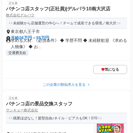
正社員
パチンコ店スタッフ(正社員)|デルパラ10南大沢店
株式会社デルパラ
未経験から店舗運営の中心へ！チームで成長できる環境／南大沢
東京都八王子市
月給26万円～55万円
求める人材: 《必須条件》 ◆ 学歴不問 ◆ 未経験歓迎 《求める
人物像》 ◆ お...
交通費支給
気になる
この企業の類似求人を見る
正社員
パチンコ店の景品交換スタッフ
サンキョー株式会社
残業ほぼなし！髪型自由♪ネイル・ピアスもOK！070