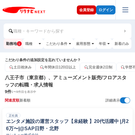
会員登録
ログイン
職種・キーワードから探す
勤務地
職種
こだわり条件
雇用形態
年収
新着のみ
1
こだわり条件の追加設定を忘れていませんか？
土日祝休み
年間休日120日以上
完全週休2日制
学歴
八王子市（東京都）、アミューズメント販売/フロアスタ
ッフの転職・求人情報
9
件
1
〜
9
件目を表示中
関連度順
新着順
詳細表示
正社員
エンタメ施設の運営スタッフ【未経験 】20代活躍中 |月2
6万〜|@SAP日野・北野