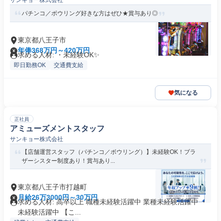
サンキョー株式会社
パチンコ／ボウリング好きな方はぜひ★賞与あり◎
東京都八王子市
年俸368万円～420万円
求める人材: ・未経験OK✨
即日勤務OK
交通費支給
気になる
正社員
アミューズメントスタッフ
サンキョー株式会社
【店舗運営スタッフ（パチンコ／ボウリング）】未経験OK！ブラ
ザーシスター制度あり！賞与あり...
東京都八王子市打越町
月給26万3000円～30万円
求める人材: 高卒以上 職種未経験活躍中 業種未経験活躍中 ・
未経験活躍中 【こ...