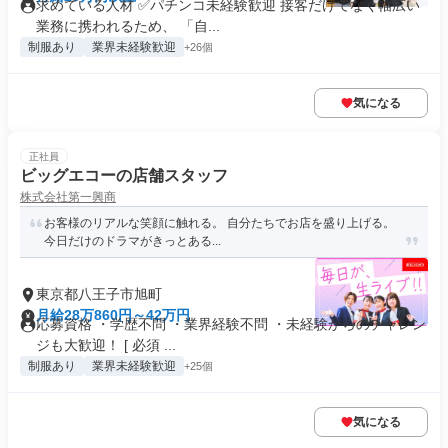
求めている人材 ✅パチンコ未経験歓迎 接客だけでなく幅広い
業務に携われるため、 「自...
制服あり
業界未経験歓迎
+26個
気になる
正社員
ビッグエコーの店舗スタッフ
株式会社第一興商
お客様のリアルな笑顔に触れる。 自分たちでお店を盛り上げる。
今日だけのドラマがきっとある...
東京都八王子市旭町
月給28万860円～42万円
応募資格 ・学歴不問 ・業界経験不問 ・未経験からのチャレン
ジも大歓迎！ [ 必須 ...
制服あり
業界未経験歓迎
+25個
気になる