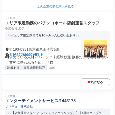
この企業の類似求人を見る
正社員
エリア限定勤務のパチンコホール店舗運営スタッフ
株式会社LDC
✅エリア限定勤務で月10休み✨️入社祝い金あり
〒193-0931東京都八王子市台町
月給22万8000円以上
求めている人材 ✅パチンコ未経験歓迎 接客だけでなく幅広い
業務に携われるため、 「自...
制服あり
業界未経験歓迎
+25個
気になる
正社員
エンターテイメントサービス/1443178
サンキョー株式会社
【店舗運営スタッフ（パチンコ／ボウリング）】未経験OK！ブラ