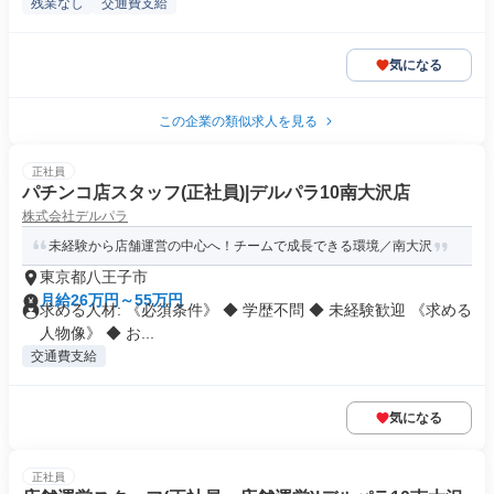
残業なし
交通費支給
気になる
この企業の類似求人を見る
正社員
パチンコ店スタッフ(正社員)|デルパラ10南大沢店
株式会社デルパラ
未経験から店舗運営の中心へ！チームで成長できる環境／南大沢
東京都八王子市
月給26万円～55万円
求める人材: 《必須条件》 ◆ 学歴不問 ◆ 未経験歓迎 《求める
人物像》 ◆ お...
交通費支給
気になる
正社員