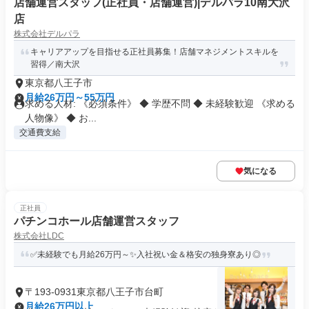
店舗運営スタッフ(正社員・店舗運営)|デルパラ10南大沢
店
株式会社デルパラ
キャリアアップを目指せる正社員募集！店舗マネジメントスキルを
習得／南大沢
東京都八王子市
月給26万円～55万円
求める人材: 《必須条件》 ◆ 学歴不問 ◆ 未経験歓迎 《求める
人物像》 ◆ お...
交通費支給
気になる
正社員
パチンコホール店舗運営スタッフ
株式会社LDC
✅未経験でも月給26万円～✨️入社祝い金＆格安の独身寮あり◎
〒193-0931東京都八王子市台町
月給26万円以上