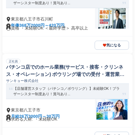
ザーシスター制度あり！賞与あり...
東京都八王子市石川町
年俸368万2000円～420万円
資格 ・未経験OK ＜最終学歴＞ 高卒以上
気になる
正社員
パチンコ店でのホール業務(サービス・接客・クリンネ
ス・オペレーション) ボウリング場での受付・運営業務
サンキョー株式会社
(会計精算・トラブル対応・大会進行・レーンやマシーン
のメンテナンス・用品販売・スタッフ管理)
【店舗運営スタッフ（パチンコ／ボウリング）】未経験OK！ブラ
ザーシスター制度あり！賞与あり...
東京都八王子市
月給26万3000円～30万円
求める人材: ・未経験OK