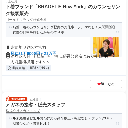
正社員
下着ブランド「BRADELIS New York」のカウンセリン
グ接客販売
ゴールドフラッグ株式会社
補整下着のカウンセリング提案のお仕事！ノルマなし！人間関係◎
女性の背中を押し心からの寄り添...
東京都渋谷区神宮前
月給21万6000円～23万円
求める人材: 未経験OK、特に必要な資格はありません。 ＜＜
人柄重視採用です＞＞ ...
交通費支給
駅近5分以内
気になる
正社員
メガネの接客・販売スタッフ
株式会社メガネトップ
◆未経験者歓迎◆賞与昇給◎高卒以上・転勤なし・ブランクOK・
残業少なめ・業界No1！