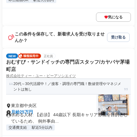
即日勤務OK
駅近5分以内
気になる
この条件を保存して、新着求人を受け取りませ
受け取る
んか？
NEW
正社員
おむすび・サンドイッチの専門店スタッフ/カヤバヤ茅場
町店
株式会社ティー・ユー・ビーアソシエイツ
20代～30代活躍中！／接客・調理の専門職！数値管理やマネジメ
ントは無し
東京都中央区
月給25万円
求める人材: 【必須】 44歳以下 長期キャリア形成を目的とし
ているため、 例外事由...
交通費支給
駅近5分以内