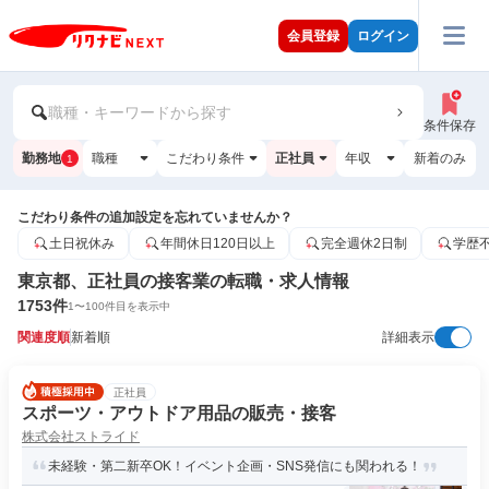
会員登録
ログイン
職種・キーワードから探す
条件保存
勤務地
職種
こだわり条件
正社員
年収
新着のみ
1
こだわり条件の追加設定を忘れていませんか？
土日祝休み
年間休日120日以上
完全週休2日制
学歴
東京都、正社員の接客業の転職・求人情報
1753
件
1
〜
100
件目を表示中
関連度順
新着順
詳細表示
正社員
スポーツ・アウトドア用品の販売・接客
株式会社ストライド
未経験・第二新卒OK！イベント企画・SNS発信にも関われる！