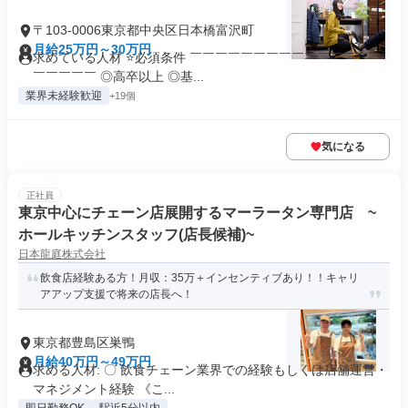
〒103-0006東京都中央区日本橋富沢町
月給25万円～30万円
求めている人材 ⭐必須条件 ￣￣￣￣￣￣￣￣￣￣￣￣￣￣￣
￣￣￣￣￣ ◎高卒以上 ◎基...
業界未経験歓迎
+19個
気になる
正社員
東京中心にチェーン店展開するマーラータン専門店 ~
ホールキッチンスタッフ(店長候補)~
日本龍庭株式会社
飲食店経験ある方！月収：35万＋インセンティブあり！！キャリ
アアップ支援で将来の店長へ！
東京都豊島区巣鴨
月給40万円～49万円
求める人材: 〇 飲食チェーン業界での経験もしくは店舗運営・
マネジメント経験 《こ...