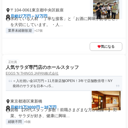
〒104-0061東京都中央区銀座
月給27万円～32万円
求めている人材 「丁寧な接客」と「お酒に興味があること」
を大切にしています。 ・人...
業界未経験歓迎
+17個
気になる
正社員
人気サラダ専門店のホールスタッフ
EGGS 'N THINGS JAPAN株式会社
＜入社祝い金10万円＞11月新店舗OPEN！3年で店舗数倍増！NY
発祥のサラダを日本へ♪S...
東京都港区東新橋
月給23万3000円～38万円
資格 【20代スタッフ多数！前職さまざまな方が活躍！】 野
菜、サラダが好き、健康に興味...
経験不問
+5個