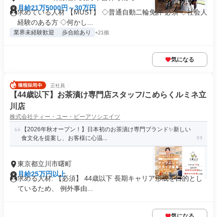
月給21万5000円～30万円
求めている人材 【MUST】 ◇普通自動二輪免許 必須 ◇社会人
経験のある方 ◇何かし...
業界未経験歓迎
歩合給あり
+21個
気になる
正社員
【44歳以下】お茶漬け専門店スタッフ/こめらくルミネ立
川店
株式会社ティー・ユー・ビーアソシエイツ
【2026年秋オープン！】日本初のお茶漬け専門ブランド✨新しい
食文化を提案し、お客様に心温...
東京都立川市曙町
月給25万円以上
求める人材: 【必須】 44歳以下 長期キャリア形成を目的とし
ているため、 例外事由...
気になる