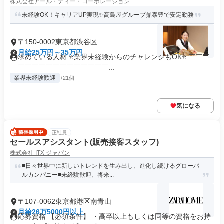
株式会社アール・ティー・コーポレーション
未経験OK！キャリアUP実現✨高島屋グループ鼎泰豊で安定勤務
〒150-0002東京都渋谷区
月給25万円～35万円
求めている人材 ⭐業界未経験からのチャレンジもOK⭐ ￣￣￣
￣￣￣￣￣￣￣￣￣￣￣￣￣...
業界未経験歓迎
+21個
気になる
正社員
セールスアシスタント(販売接客スタッフ)
株式会社 ITX ジャパン
■日々世界中に新しいトレンドを生み出し、進化し続けるグローバ
ルカンパニー■未経験歓迎、将来...
〒107-0062東京都港区南青山
月給26万5000円以上
応募資格 【必須条件】 ・高卒以上もしくは同等の資格をお持