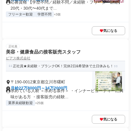
応募資格 【学歴不問／経験不問／未経験・フリーター歓迎】
20代・30代〜40代まで...
フリーター歓迎
学歴不問
+3個
気になる
正社員
美容・健康食品の接客販売スタッフ
ピアス株式会社
正社員★未経験・ブランクOK！完休2日&希望休で土日休みも！
〒190-0012東京都立川市曙町
月給22万8000円～34万2000円
求めている人材 ＜求める条件＞ ・インナービューティーに興
味がある方 ・接客販売の経験...
業界未経験歓迎
+25個
気になる