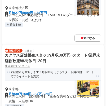
東京都渋谷区
月給27万5000円～38万円
求める人材: ◆必須要件 ・LADURÉEのブランドコンセプトや
世界観に共感いただけ...
交通費支給
気になる
正社員
カクヤス店舗販売スタッフ/月収30万円~スタート/業界未
経験歓迎/年間休日120日
株式会社ひとまいる
未経験者も歓迎します！月収30万円からスタート|年間休日120日
でプライベートも充実
東京都
月給30万150円～34万2250円
求める人材: 【必須条件】 * 必要な資格などは一切なし！ * 無
資格・未経験OK...