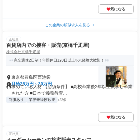
気になる
この企業の類似求人を見る
正社員
百貨店内での接客・販売(京橋千疋屋)
株式会社京橋千疋屋
完全週休2日制！年間休日120日以上✨未経験大歓迎！
東京都豊島区西池袋
月給25万円～30万円
求めている人材 【必須条件】 ■高校卒業後2年以上就学し卒業
された方 ■日本で義務教育...
制服あり
業界未経験歓迎
+22個
気になる
正社員
オーダーカーテンの接客販売スタッフ