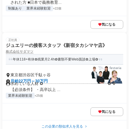
された方 ■日本で義務教育...
制服あり
業界未経験歓迎
+22個
気になる
正社員
ジュエリーの接客スタッフ《新宿タカシマヤ店》
株式会社サダマツ
年休118+有休✿残業月2.4h✿書類不要Web面談✿上場✿
東京都渋谷区千駄ヶ谷
月給22万円～30万円
求めている人材 ✿┈┈┈┈┈┈┈┈┈┈┈┈┈┈┈┈✿ ✥
【必須条件】 ・高卒以上 ...
業界未経験歓迎
+25個
気になる
この企業の類似求人を見る