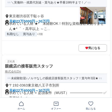
＼実働8h・残業代別途・賞与あり★早番18時半まで！／
東京都渋谷区千駄ヶ谷
月給23万5000円～30万円
求めている人材 ★*゜未経験OK！特別な資格は必要ありませ
ん★*゜ ・高卒以上 ～こ...
転勤なし
賞与あり
+3個
気になる
正社員
眼鏡店の接客販売スタッフ
株式会社Do
未経験歓迎♪ノルマなしの眼鏡店接客販売スタッフ！賞与年3回★
〒192-0363東京都八王子市別所
月給22万4000円～30万円
求めている人材 ⭐ 必須条件（MUST） ───────────── ✅
高卒以上 ✅...
制服あり
業界未経験歓迎
+17個
ホーム
オファー
気になる