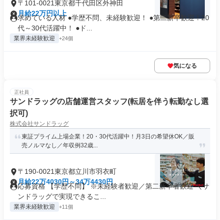
〒101-0021東京都千代田区外神田
月給22万円以上
求めている人材 ●学歴不問、未経験歓迎！ ●第二新卒歓迎！20
代～30代活躍中！ ●ド...
業界未経験歓迎
+24個
気になる
正社員
サンドラッグの店舗運営スタッフ(転居を伴う転勤なし選
択可)
株式会社サンドラッグ
東証プライム上場企業！20・30代活躍中！月3日の希望休OK／販
売ノルマなし／年収例32歳...
〒190-0021東京都立川市羽衣町
月給22万4030円～34万4430円
応募資格 【学歴不問】 ※未経験者歓迎／第二新卒者歓迎 ＼サ
ンドラッグで実現できるこ...
業界未経験歓迎
+11個