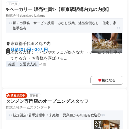
正社員
✨ベーカリー 販売社員✨【東京駅駅構内丸の内側】
株式会社standard bakers
駅チカ勤務 サービス残業、みなし残業、過酷労働なし 住宅、家
族手当有
東京都千代田区丸の内
月給23万円～30万円
求める人材： ・パンやカフェが好きな方 ・チームでお仕事が
できる方 ・お客様を喜ばせる...
英語
交通費支給
+1個
気になる
正社員
タンメン専門店のオープニングスタッフ
株式会社チームスタンダード
新規開店‼若手活躍中！未経験・異業種から転職も歓迎◎