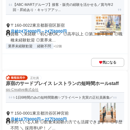
【ABC-MARTグループ】接客・販売の経験を活かせる／賞与年2
回・昇給あり・キャリアアッ...
〒160-0022東京都新宿区新宿
月給24万4000円～24万6000円
資格 ＼未経験・初心者OK／ ◎高卒以上 ◎第二新卒歓迎 ◎職
種未経験歓迎 ◎業界未...
業界未経験歓迎
経験不問
+12個
気になる
正社員
原宿のサードプレイス レストランの短時間ホールstaff
sio Creative株式会社
✨1日6時間のみの短時間勤務✨プライベート充実の正社員募集✅
〒150-0001東京都渋谷区神宮前
月給16万9000円～22万5000円
求めている人材 ◎飲食未経験の方でも活躍できます！ ◎学歴
不問 ＼ 採用率UP！ ／...