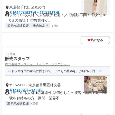
東京都千代田区丸の内
月給24万1937円～27万1937円
求めている人材 ＼未経験大歓迎！／ ◎経験不問！ ◎女性10
0％の職場！ ◎異業種か...
業界未経験歓迎
歩合給あり
+37個
気になる
正社員
販売スタッフ
株式会社クラスティーナインターファニチャー
ドラマ採用の家具に囲まれて、いつもの接客を。月給26万円〜
〒152-0003東京都目黒区碑文谷
月給26万円～34万円
求めている人材 ■応募条件 ◎何かしらの接客・顧客対応の経
験をお持ちの方（期間・業界不...
業界未経験歓迎
+23個