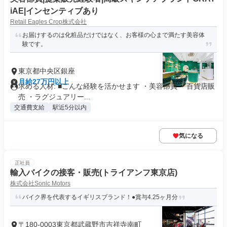
iAE|インセンティブあり
Retail Eagles Crop株式会社
お届けするのは化粧品だけではなく、お客様の心まで満たす美容体
験です。
東京都中央区銀座
月給27万円以上
求める人材: ■こんな経験を活かせます ・美容部員 ・百貨店販
売 ・ラグジュアリー...
交通費支給
駅近5分以内
気になる
正社員
輸入バイクの接客・販売(トライアンフ東京店)
株式会社Sonic Motors
バイク界を代表するイギリスブランド！●賞与4.25ヶ月分
〒180-0003東京都武蔵野市吉祥寺南町