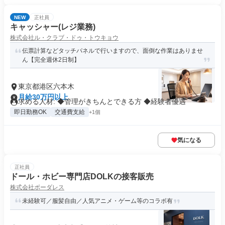
NEW
正社員
キャッシャー(レジ業務)
株式会社ル・クラブ・ドゥ・トウキョウ
伝票計算などタッチパネルで行いますので、面倒な作業はありませ
ん【完全週休2日制】
東京都港区六本木
月給30万円以上
求める人材: ◆管理がきちんとできる方 ◆経験者優遇
即日勤務OK
交通費支給
+1個
気になる
正社員
ドール・ホビー専門店DOLKの接客販売
株式会社ボーダレス
未経験可／服髪自由／人気アニメ・ゲーム等のコラボ有