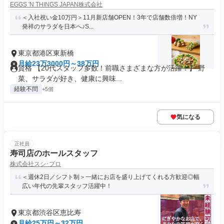
EGGS 'N THINGS JAPAN株式会社
＜入社祝い金10万円＞11月新店舗OPEN！3年で店舗数倍増！NY
発祥のサラダを日本へ♪S...
東京都港区東新橋
月給23万3000円～38万円
資格 【20代スタッフ多数！前職さまざまな方が活躍！】 野
菜、サラダが好き、健康に興味...
経験不問
+5個
気になる
正社員
寿司店のホールスタッフ
株式会社スシ･プロ
＜週休2日／シフト制＞一緒にお店を盛り上げてくれる方歓迎◎幅
広い年代の先輩スタッフ活躍中！
東京都渋谷区恵比寿
月給25万円～32万円