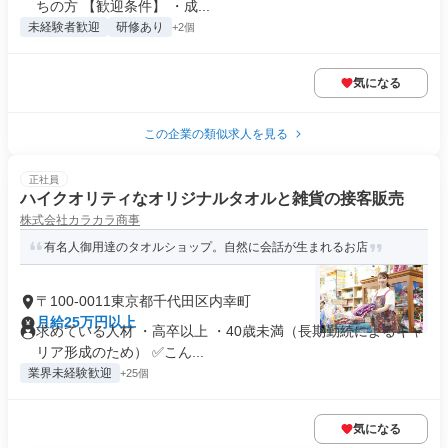
ちの方 【歓迎条件】 ・成...
未経験者歓迎
研修あり
+2個
気になる
この企業の類似求人を見る
正社員
ハイクオリティなオリジナルタオルと雑貨の接客販売
株式会社カラカラ商事
有名人御用達のタオルショップ。自然に会話が生まれるお店
〒100-0011東京都千代田区内幸町
月給25万円以上
求めている人材 ・高卒以上 ・40歳未満（長期勤続によるキャ
リア形成のため） ✅こん...
業界未経験歓迎
+25個
気になる