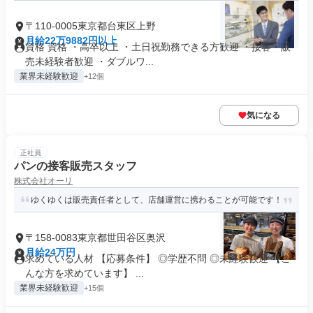
〒110-0005東京都台東区上野
月給22万9882円以上
資格 資格 ・高卒以上 ・土日祝勤務できる方歓迎 ・接客・販
売未経験者歓迎 ・ダブルワ...
業界未経験歓迎
+12個
気になる
正社員
パンの接客販売スタッフ
株式会社オーリ
ゆくゆくは販売責任者として、店舗運営に携わることが可能です！
〒158-0083東京都世田谷区奥沢
月給24万円
求めている人材 【応募条件】 ◎学歴不問 ◎未経験歓迎 【こ
んな方を求めています】 ...
業界未経験歓迎
+15個