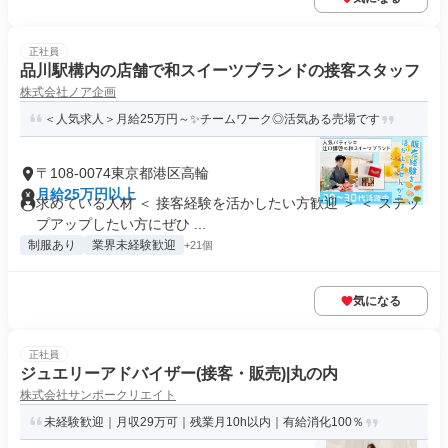
正社員
品川駅構内の店舗で和スイーツブランドの接客スタッフ
株式会社ノア企画
＜人気求人＞月給25万円～✨チームワーク◎活気ある売場です
〒108-0074東京都港区高輪
月給25万円以上
求めている人材 ＜ 接客経験を活かしたい方歓迎 ＞ ＜ ステッ
プアップしたい方にぜひ ...
制服あり
業界未経験歓迎
+21個
気になる
正社員
ジュエリーアドバイザー(接客・販売)|丸の内
株式会社サンポークリエイト
未経験歓迎｜月収29万可｜残業月10h以内｜有給消化100％