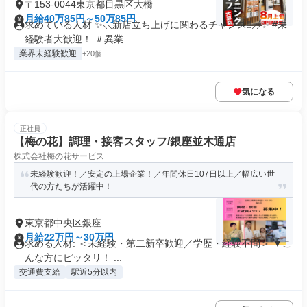
〒153-0044東京都目黒区大橋
月給40万85円～50万85円
求めている人材 ✨⸜⸜新店立ち上げに関わるチャンス‼⸝⸝✨ #未
経験者大歓迎！ ＃異業...
業界未経験歓迎
+20個
気になる
正社員
【梅の花】調理・接客スタッフ/銀座並木通店
株式会社梅の花サービス
未経験歓迎！／安定の上場企業！／年間休日107日以上／幅広い世
代の方たちが活躍中！
東京都中央区銀座
月給22万円～30万円
求める人材: ＜未経験・第二新卒歓迎／学歴・経験不問＞ ▼こ
んな方にピッタリ！ ...
交通費支給
駅近5分以内