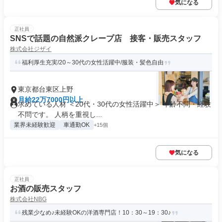
気になる
正社員
SNSで話題の自然派クレープ店 接客・販売スタッフ
株式会社ジザイ
福利厚生充実/20～30代の女性活躍中/服装・髪色自由
東京都台東区上野
月給22万7000円以上
求めている人材 ＜20代・30代の女性活躍中＞ 年齢不問・経験
不問です。 人柄を重視し...
業界未経験歓迎
車通勤OK
+15個
気になる
正社員
お酒の販売スタッフ
株式会社NBG
残業少なめ♪未経験OKの洋酒専門店！10：30～19：30♪