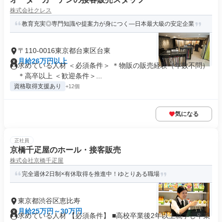
株式会社クレス
教育充実◎専門知識や提案力が身につく―日本最大級の安定企業
〒110-0016東京都台東区台東
月給26万円以上
求めている人材 ＜必須条件＞ ＊物販の販売経験（年数不問）
＊高卒以上 ＜歓迎条件＞...
資格取得支援あり
+12個
気になる
正社員
京橋千疋屋のホール・接客販売
株式会社京橋千疋屋
完全週休2日制×有休取得を推進中！ゆとりある職場
東京都渋谷区恵比寿
月給25万円～30万円
求めている人材 【必須条件】 ■高校卒業後2年以上就学し卒業