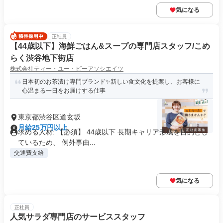
気になる
正社員
【44歳以下】海鮮ごはん&スープの専門店スタッフ/こめ
らく渋谷地下街店
株式会社ティー・ユー・ビーアソシエイツ
日本初のお茶漬け専門ブランド✨新しい食文化を提案し、お客様に
心温まる一日をお届けする仕事
東京都渋谷区道玄坂
月給25万円以上
求める人材: 【必須】 44歳以下 長期キャリア形成を目的とし
ているため、 例外事由...
交通費支給
気になる
正社員
人気サラダ専門店のサービススタッフ