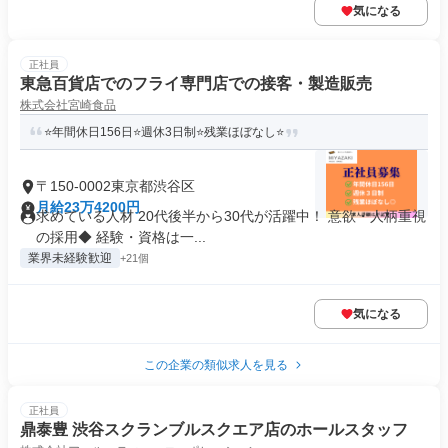
気になる
正社員
東急百貨店でのフライ専門店での接客・製造販売
株式会社宮崎食品
⭐年間休日156日⭐週休3日制⭐残業ほぼなし⭐
〒150-0002東京都渋谷区
月給23万4200円
求めている人材 20代後半から30代が活躍中！ 意欲・人柄重視
の採用◆ 経験・資格は一...
業界未経験歓迎
+21個
気になる
この企業の類似求人を見る
正社員
鼎泰豊 渋谷スクランブルスクエア店のホールスタッフ