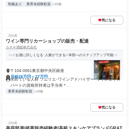
制服あり
業界未経験歓迎
+22個
気になる
正社員
ワイン専門リカーショップの販売・配達
カネキ酒販株式会社
✅お酒に詳しくなる･人脈ができる✅本部へのステップアップ可能
〒104-0061東京都中央区銀座
月給26万円～27万円
求めている人材 ソムリエ･ワインアドバイザー･ワインエキス
パートの資格所持者は手当有＊...
業界未経験歓迎
+13個
気になる
正社員
美容部員|提案販売経験者|高級スキンケアブランドGRAT